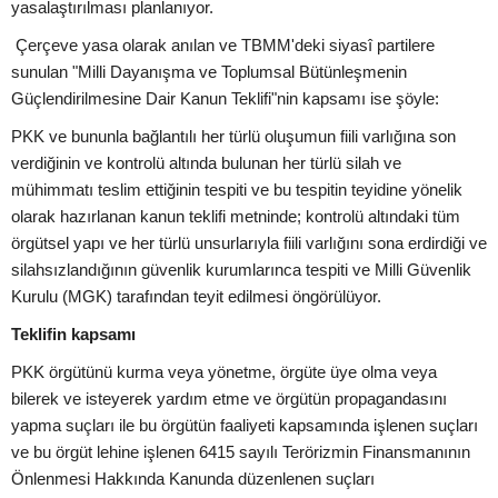
yasalaştırılması planlanıyor.
Çerçeve yasa olarak anılan ve TBMM'deki siyasî partilere
sunulan "Milli Dayanışma ve Toplumsal Bütünleşmenin
Güçlendirilmesine Dair Kanun Teklifi"nin kapsamı ise şöyle:
PKK ve bununla bağlantılı her türlü oluşumun fiili varlığına son
verdiğinin ve kontrolü altında bulunan her türlü silah ve
mühimmatı teslim ettiğinin tespiti ve bu tespitin teyidine yönelik
olarak hazırlanan kanun teklifi metninde; kontrolü altındaki tüm
örgütsel yapı ve her türlü unsurlarıyla fiili varlığını sona erdirdiği ve
silahsızlandığının güvenlik kurumlarınca tespiti ve Milli Güvenlik
Kurulu (MGK) tarafından teyit edilmesi öngörülüyor.
Teklifin kapsamı
PKK örgütünü kurma veya yönetme, örgüte üye olma veya
bilerek ve isteyerek yardım etme ve örgütün propagandasını
yapma suçları ile bu örgütün faaliyeti kapsamında işlenen suçları
ve bu örgüt lehine işlenen 6415 sayılı Terörizmin Finansmanının
Önlenmesi Hakkında Kanunda düzenlenen suçları