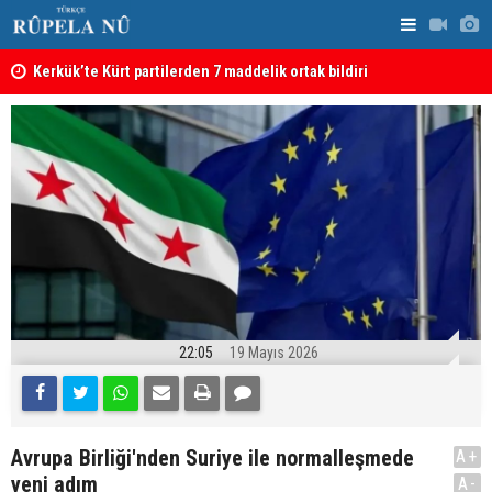
Kerkük’te Kürt partilerden 7 maddelik ortak bildiri
Irak: Silah
22:05
19 Mayıs 2026
Avrupa Birliği'nden Suriye ile normalleşmede
A+
yeni adım
A-