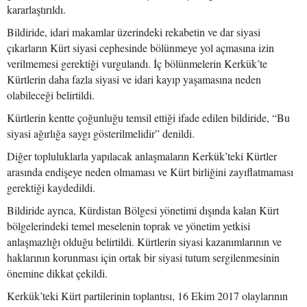
kararlaştırıldı.
Bildiride, idari makamlar üzerindeki rekabetin ve dar siyasi
çıkarların Kürt siyasi cephesinde bölünmeye yol açmasına izin
verilmemesi gerektiği vurgulandı. İç bölünmelerin Kerkük’te
Kürtlerin daha fazla siyasi ve idari kayıp yaşamasına neden
olabileceği belirtildi.
Kürtlerin kentte çoğunluğu temsil ettiği ifade edilen bildiride, “Bu
siyasi ağırlığa saygı gösterilmelidir” denildi.
Diğer topluluklarla yapılacak anlaşmaların Kerkük’teki Kürtler
arasında endişeye neden olmaması ve Kürt birliğini zayıflatmaması
gerektiği kaydedildi.
Bildiride ayrıca, Kürdistan Bölgesi yönetimi dışında kalan Kürt
bölgelerindeki temel meselenin toprak ve yönetim yetkisi
anlaşmazlığı olduğu belirtildi. Kürtlerin siyasi kazanımlarının ve
haklarının korunması için ortak bir siyasi tutum sergilenmesinin
önemine dikkat çekildi.
Kerkük’teki Kürt partilerinin toplantısı, 16 Ekim 2017 olaylarının