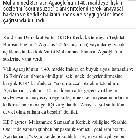
Muhammed Samaan Agaoğlu’nun 140. maddeye ilişkin
sözlerini “sorumsuzca” olarak nitelendirerek, anayasal
haklara ve Kerkük halkının iradesine saygı gösterilmesi
çağrısında bulundu.
Kürdistan Demokrat Partisi (KDP) Kerkük-Germiyan Teşkilat
Bürosu, bugün (5 Ağustos 2026 Çarşamba) yayımladığı yazılı
açıklamada, Kerkük Valisi Muhammed Samaan Agaoğlu’nun
sözlerine yanıt verdi.
Vali Agaoğlu’nun “140. madde Irak’ın en büyük siyasi hatasıdır ve
16 Ekim’den itibaren ölmüştür” şeklindeki değerlendirmesine
karşılık KDP, bu ifadeleri “sorumsuzca” olarak nitelendirdi.
Açıklamada, valinin 140. maddenin artık geçersiz olduğunu
söylemesinin anayasayı değersizleştirmek ve anayasanın ortadan
kalkması anlamına geldiği vurgulandı. “Anayasa yoksa Irak’ın
devlet olma anlamı da boşalır” denildi.
KDP ayrıca, Muhammed Samaan’ın Kerkük valiliğine “Rashid
Oteli’nde yapılan şüpheli bir pazarlık sonucu” geldiğini belirtti.
Açıklamada, “Özgür ve demokratik bir seçim yapılsaydı ve bu