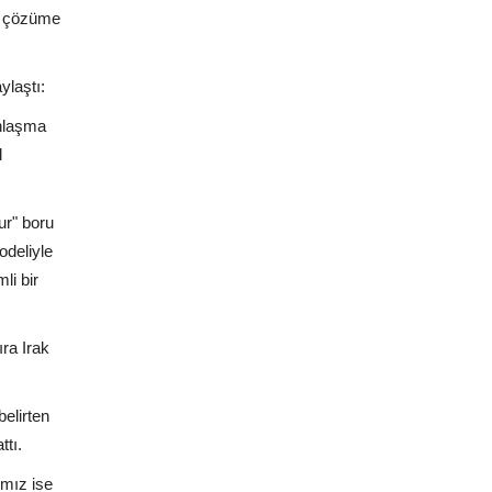
ir çözüme
ylaştı:
anlaşma
l
ur" boru
odeliyle
li bir
ra Irak
belirten
ttı.
ımız ise