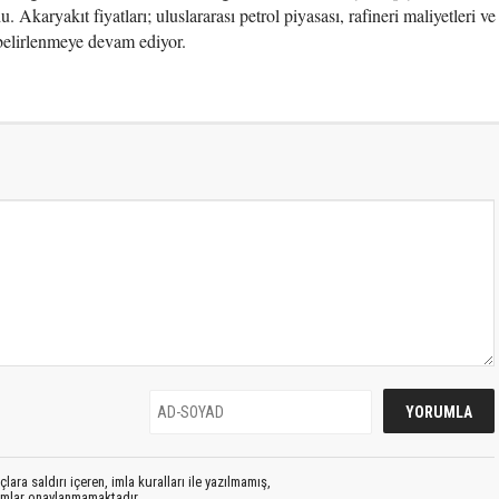
 Akaryakıt fiyatları; uluslararası petrol piyasası, rafineri maliyetleri ve
 belirlenmeye devam ediyor.
lara saldırı içeren, imla kuralları ile yazılmamış,
rumlar onaylanmamaktadır.