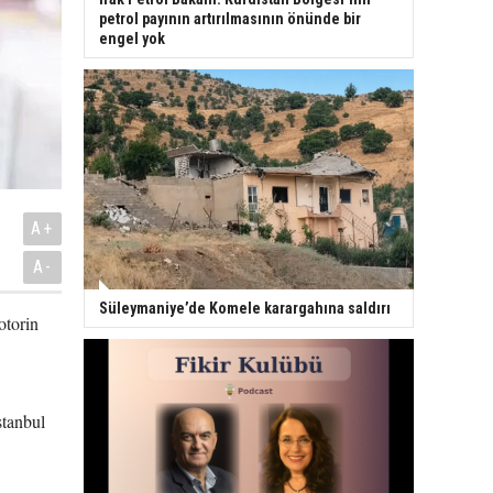
petrol payının artırılmasının önünde bir
engel yok
A+
A-
Süleymaniye’de Komele karargahına saldırı
otorin
stanbul