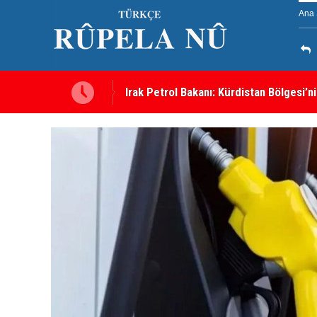
Ana 
e bir engel yok
Süleymaniye’de Komele karargahına sal