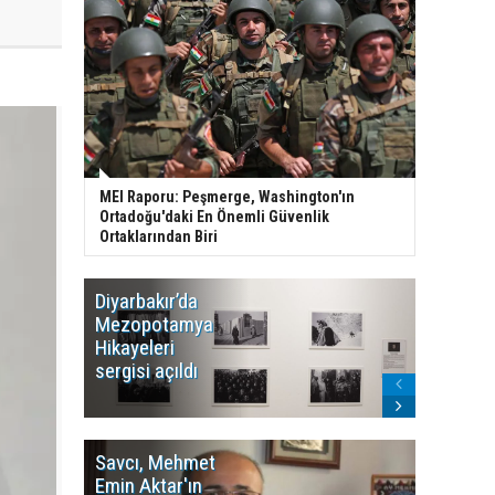
MEI Raporu: Peşmerge, Washington'ın
Ortadoğu'daki En Önemli Güvenlik
Ortaklarından Biri
Diyarbakır’da
WDR, Kü
Mezopotamya
yayın y
Hikayeleri
Cosmo K
sergisi açıldı
program
sonlandı
Savcı, Mehmet
Kürdist
Emin Aktar'ın
Bölgesi 