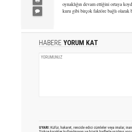
oynaklığın devam ettiğini ortaya koydu.
kuru gibi birçok faktöre bağlı olarak
HABERE
YORUM KAT
UYARI:
Küfür, hakaret, rencide edici cümleler veya imalar, inanç
Türkçe karakter kullanılmayan ve büyük harflerle yazılmış yo