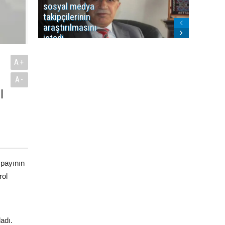
sosyal medya
Washing
takipçilerinin
Gündem
araştırılmasını
ile ilişkil
istedi
A+
A-
l
 payının
rol
adı.