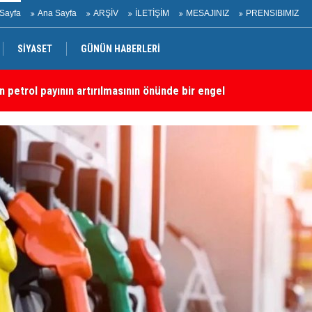
Sayfa
Ana Sayfa
ARŞİV
İLETİŞİM
MESAJINIZ
PRENSIBIMIZ
SİYASET
GÜNÜN HABERLERİ
dırı
“S