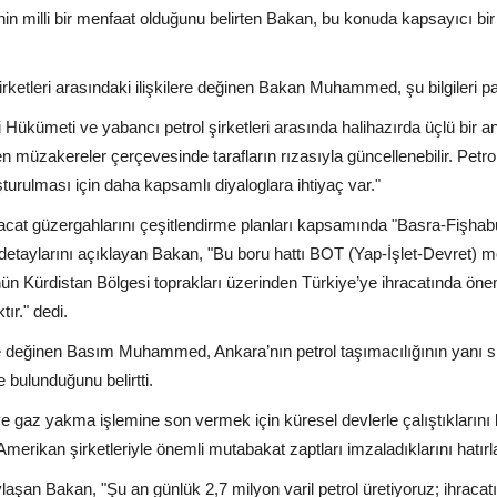
in milli bir menfaat olduğunu belirten Bakan, bu konuda kapsayıcı b
şirketleri arasındaki ilişkilere değinen Bakan Muhammed, şu bilgileri pa
Hükümeti ve yabancı petrol şirketleri arasında halihazırda üçlü bir 
 müzakereler çerçevesinde tarafların rızasıyla güncellenebilir. Petro
ulması için daha kapsamlı diyaloglara ihtiyaç var."
cat güzergahlarını çeşitlendirme planları kapsamında "Basra-Fişhab
n detaylarını açıklayan Bakan, "Bu boru hattı BOT (Yap-İşlet-Devret) m
nün Kürdistan Bölgesi toprakları üzerinden Türkiye’ye ihracatında önem
tır." dedi.
e değinen Basım Muhammed, Ankara’nın petrol taşımacılığının yanı sı
e bulunduğunu belirtti.
k ve gaz yakma işlemine son vermek için küresel devlerle çalıştıklarını 
erikan şirketleriyle önemli mutabakat zaptları imzaladıklarını hatırla
aylaşan Bakan, "Şu an günlük 2,7 milyon varil petrol üretiyoruz; ihracat