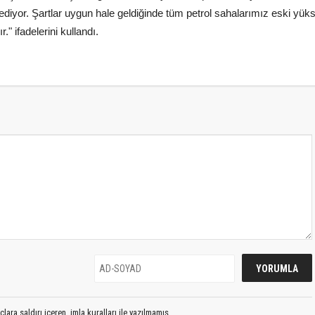
rediyor. Şartlar uygun hale geldiğinde tüm petrol sahalarımız eski yük
" ifadelerini kullandı.
lara saldırı içeren, imla kuralları ile yazılmamış,