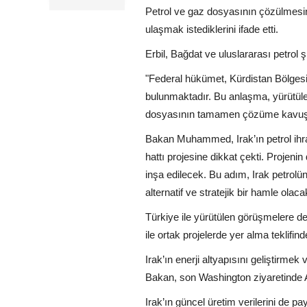
Petrol ve gaz dosyasının çözülmesin
ulaşmak istediklerini ifade etti.
Erbil, Bağdat ve uluslararası petrol 
"Federal hükümet, Kürdistan Bölgesi 
bulunmaktadır. Bu anlaşma, yürütülen
dosyasının tamamen çözüme kavuştur
Bakan Muhammed, Irak’ın petrol ihra
hattı projesine dikkat çekti. Projeni
inşa edilecek. Bu adım, Irak petrolü
alternatif ve stratejik bir hamle olacak
Türkiye ile yürütülen görüşmelere d
ile ortak projelerde yer alma teklifind
Irak’ın enerji altyapısını geliştirme
Bakan, son Washington ziyaretinde Am
Irak’ın güncel üretim verilerini de p