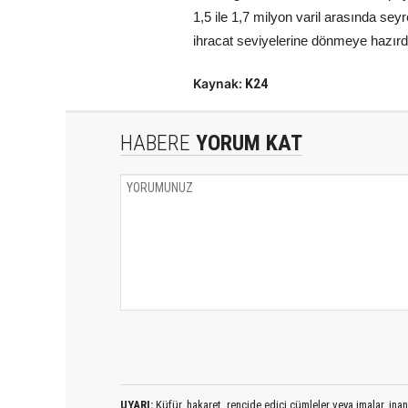
1,5 ile 1,7 milyon varil arasında sey
ihracat seviyelerine dönmeye hazırdır.
Kaynak:
K24
HABERE
YORUM KAT
UYARI:
Küfür, hakaret, rencide edici cümleler veya imalar, inanç