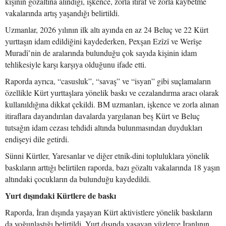
kişinin gözaltına alındığı, işkence, zorla itiraf ve zorla kaybetme
vakalarında artış yaşandığı belirtildi.
Uzmanlar, 2026 yılının ilk altı ayında en az 24 Beluç ve 22 Kürt
yurttaşın idam edildiğini kaydederken, Pexşan Ezîzî ve Werîşe
Muradî’nin de aralarında bulunduğu çok sayıda kişinin idam
tehlikesiyle karşı karşıya olduğunu ifade etti.
Raporda ayrıca, “casusluk”, “savaş” ve “isyan” gibi suçlamaların
özellikle Kürt yurttaşlara yönelik baskı ve cezalandırma aracı olarak
kullanıldığına dikkat çekildi. BM uzmanları, işkence ve zorla alınan
itiraflara dayandırılan davalarda yargılanan beş Kürt ve Beluç
tutsağın idam cezası tehdidi altında bulunmasından duydukları
endişeyi dile getirdi.
Sünni Kürtler, Yaresanlar ve diğer etnik-dini topluluklara yönelik
baskıların arttığı belirtilen raporda, bazı gözaltı vakalarında 18 yaşın
altındaki çocukların da bulunduğu kaydedildi.
Yurt dışındaki Kürtlere de baskı
Raporda, İran dışında yaşayan Kürt aktivistlere yönelik baskıların
da yoğunlaştığı belirtildi. Yurt dışında yaşayan yüzlerce İranlının