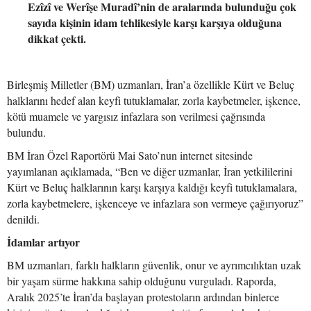
Ezîzî ve Werîşe Muradî’nin de aralarında bulunduğu çok
sayıda kişinin idam tehlikesiyle karşı karşıya olduğuna
dikkat çekti.
Birleşmiş Milletler (BM) uzmanları, İran’a özellikle Kürt ve Beluç
halklarını hedef alan keyfi tutuklamalar, zorla kaybetmeler, işkence,
kötü muamele ve yargısız infazlara son verilmesi çağrısında
bulundu.
BM İran Özel Raportörü Mai Sato’nun internet sitesinde
yayımlanan açıklamada, “Ben ve diğer uzmanlar, İran yetkililerini
Kürt ve Beluç halklarının karşı karşıya kaldığı keyfi tutuklamalara,
zorla kaybetmelere, işkenceye ve infazlara son vermeye çağırıyoruz”
denildi.
İdamlar artıyor
BM uzmanları, farklı halkların güvenlik, onur ve ayrımcılıktan uzak
bir yaşam sürme hakkına sahip olduğunu vurguladı. Raporda,
Aralık 2025’te İran’da başlayan protestoların ardından binlerce