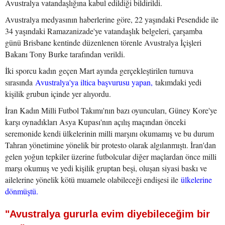
Avustralya vatandaşlığına kabul edildiği bildirildi.
Avustralya medyasının haberlerine göre, 22 yaşındaki Pesendide ile
34 yaşındaki Ramazanizade'ye vatandaşlık belgeleri, çarşamba
günü Brisbane kentinde düzenlenen törenle Avustralya İçişleri
Bakanı Tony Burke tarafından verildi.
İki sporcu kadın geçen Mart ayında gerçekleştirilen turnuva
sırasında
Avustralya'ya iltica başvurusu yapan,
takımdaki yedi
kişilik grubun içinde yer alıyordu.
İran Kadın Milli Futbol Takımı'nın bazı oyuncuları, Güney Kore'ye
karşı oynadıkları Asya Kupası'nın açılış maçından önceki
seremonide kendi ülkelerinin milli marşını okumamış ve bu durum
Tahran yönetimine yönelik bir protesto olarak algılanmıştı. İran'dan
gelen yoğun tepkiler üzerine futbolcular diğer maçlardan önce milli
marşı okumuş ve yedi kişilik gruptan beşi, oluşan siyasi baskı ve
ailelerine yönelik kötü muamele olabileceği endişesi ile
ülkelerine
dönmüştü.
"Avustralya gururla evim diyebileceğim bir