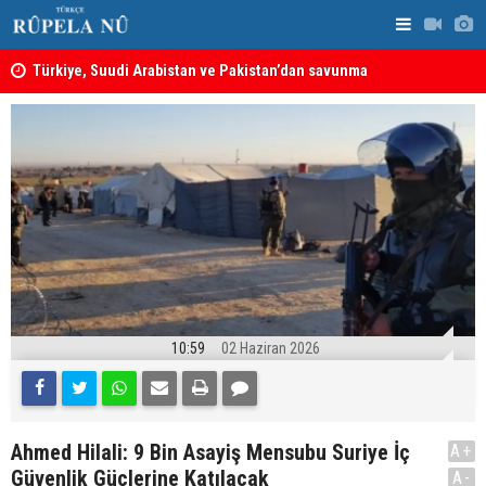
ine
Türkiye, Suudi Arabistan ve Pakistan’dan savunma
MEI Raporu
anlaşması: Bir üyeye saldırı, tüm üyelere yapılmış
Önemli Güv
sayılacak
10:59
02 Haziran 2026
Ahmed Hilali: 9 Bin Asayiş Mensubu Suriye İç
A+
Güvenlik Güçlerine Katılacak
A-