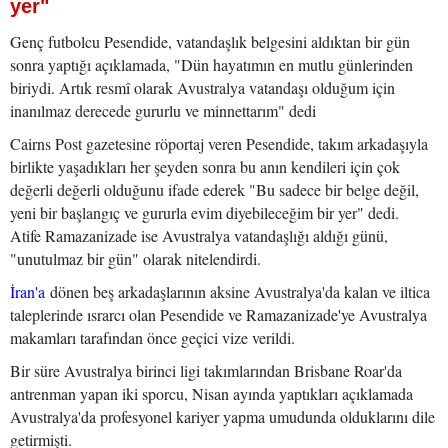
yer"
Genç futbolcu Pesendide, vatandaşlık belgesini aldıktan bir gün
sonra yaptığı açıklamada, "Dün hayatımın en mutlu günlerinden
biriydi. Artık resmî olarak Avustralya vatandaşı olduğum için
inanılmaz derecede gururlu ve minnettarım" dedi
Cairns Post gazetesine röportaj veren Pesendide, takım arkadaşıyla
birlikte yaşadıkları her şeyden sonra bu anın kendileri için çok
değerli değerli olduğunu ifade ederek "Bu sadece bir belge değil,
yeni bir başlangıç ve gururla evim diyebileceğim bir yer" dedi.
Atife Ramazanizade ise Avustralya vatandaşlığı aldığı günü,
"unutulmaz bir gün" olarak nitelendirdi.
İran'a
dönen beş arkadaşlarının aksine Avustralya'da kalan ve iltica
taleplerinde ısrarcı olan Pesendide ve Ramazanizade'ye Avustralya
makamları tarafından önce geçici vize verildi.
Bir süre Avustralya birinci ligi takımlarından Brisbane Roar'da
antrenman yapan iki sporcu, Nisan ayında yaptıkları açıklamada
Avustralya'da profesyonel kariyer yapma umudunda olduklarını dile
getirmişti.