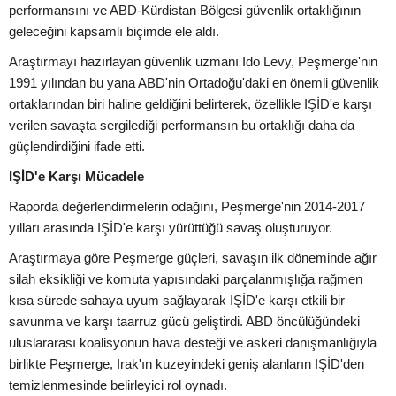
performansını ve ABD-Kürdistan Bölgesi güvenlik ortaklığının
geleceğini kapsamlı biçimde ele aldı.
Araştırmayı hazırlayan güvenlik uzmanı Ido Levy, Peşmerge'nin
1991 yılından bu yana ABD'nin Ortadoğu'daki en önemli güvenlik
ortaklarından biri haline geldiğini belirterek, özellikle IŞİD'e karşı
verilen savaşta sergilediği performansın bu ortaklığı daha da
güçlendirdiğini ifade etti.
IŞİD'e Karşı Mücadele
Raporda değerlendirmelerin odağını, Peşmerge'nin 2014-2017
yılları arasında IŞİD'e karşı yürüttüğü savaş oluşturuyor.
Araştırmaya göre Peşmerge güçleri, savaşın ilk döneminde ağır
silah eksikliği ve komuta yapısındaki parçalanmışlığa rağmen
kısa sürede sahaya uyum sağlayarak IŞİD'e karşı etkili bir
savunma ve karşı taarruz gücü geliştirdi. ABD öncülüğündeki
uluslararası koalisyonun hava desteği ve askeri danışmanlığıyla
birlikte Peşmerge, Irak'ın kuzeyindeki geniş alanların IŞİD'den
temizlenmesinde belirleyici rol oynadı.