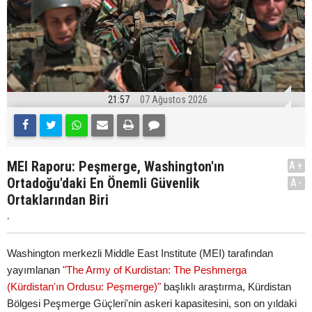
21:57
07 Ağustos 2026
MEI Raporu: Peşmerge, Washington'ın
A+
Ortadoğu'daki En Önemli Güvenlik
A-
Ortaklarından Biri
.
Washington merkezli Middle East Institute (MEI) tarafından
yayımlanan
"The Army of Kurdistan: The Peshmerga
(Kürdistan'ın Ordusu: Peşmerge)"
başlıklı araştırma, Kürdistan
Bölgesi Peşmerge Güçleri'nin askeri kapasitesini, son on yıldaki