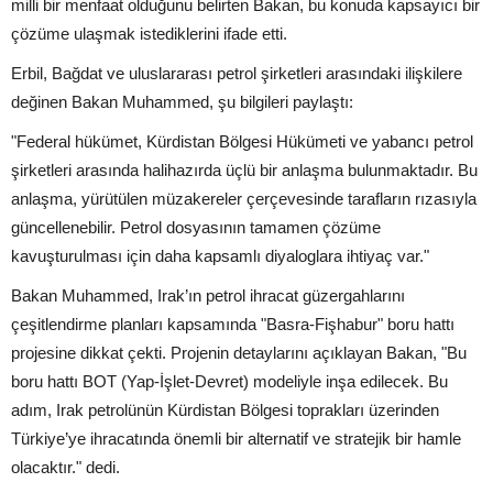
milli bir menfaat olduğunu belirten Bakan, bu konuda kapsayıcı bir
çözüme ulaşmak istediklerini ifade etti.
Erbil, Bağdat ve uluslararası petrol şirketleri arasındaki ilişkilere
değinen Bakan Muhammed, şu bilgileri paylaştı:
"Federal hükümet, Kürdistan Bölgesi Hükümeti ve yabancı petrol
şirketleri arasında halihazırda üçlü bir anlaşma bulunmaktadır. Bu
anlaşma, yürütülen müzakereler çerçevesinde tarafların rızasıyla
güncellenebilir. Petrol dosyasının tamamen çözüme
kavuşturulması için daha kapsamlı diyaloglara ihtiyaç var."
Bakan Muhammed, Irak’ın petrol ihracat güzergahlarını
çeşitlendirme planları kapsamında "Basra-Fişhabur" boru hattı
projesine dikkat çekti. Projenin detaylarını açıklayan Bakan, "Bu
boru hattı BOT (Yap-İşlet-Devret) modeliyle inşa edilecek. Bu
adım, Irak petrolünün Kürdistan Bölgesi toprakları üzerinden
Türkiye’ye ihracatında önemli bir alternatif ve stratejik bir hamle
olacaktır." dedi.