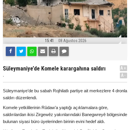
15:41
08 Ağustos 2026
Süleymaniye’de Komele karargahına saldırı
A+
.
A-
Süleymaniye’de bu sabah Rojhilatlı partiye ait merkezlere 4 dronla
saldırı düzenlendi.
Komele yetkililerinin Rûdaw’a yaptığı açıklamalara göre,
saldırılardan ikisi Zirgewêz yakınlarındaki Banegwreyê bölgesinde
bulunan siyasi büro üyelerinden birinin evini hedef aldı.