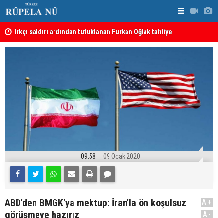
Irkçı saldırı ardından tutuklanan Furkan Oğlak tahliye
Haci Mahmu
edildi
birleştirme
09:58
09 Ocak 2020
ABD'den BMGK'ya mektup: İran'la ön koşulsuz
A+
görüşmeye hazırız
A-