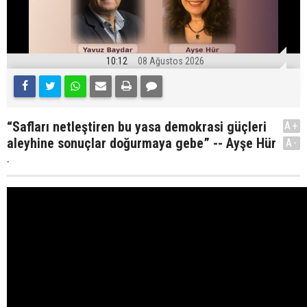
10:12
08 Ağustos 2026
“Safları netleştiren bu yasa demokrasi güçleri
A+
aleyhine sonuçlar doğurmaya gebe” -- Ayşe Hür
A-
.