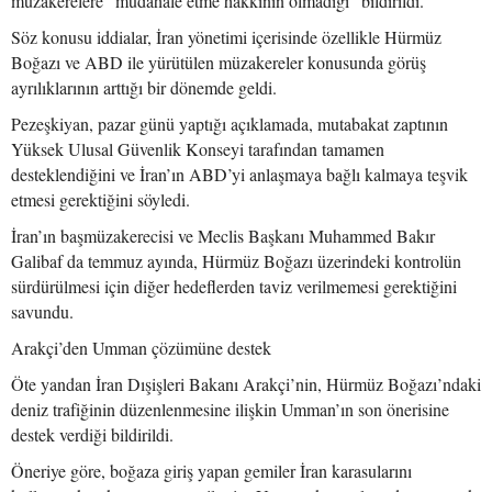
müzakerelere “müdahale etme hakkının olmadığı” bildirildi.
Söz konusu iddialar, İran yönetimi içerisinde özellikle Hürmüz
Boğazı ve ABD ile yürütülen müzakereler konusunda görüş
ayrılıklarının arttığı bir dönemde geldi.
Pezeşkiyan, pazar günü yaptığı açıklamada, mutabakat zaptının
Yüksek Ulusal Güvenlik Konseyi tarafından tamamen
desteklendiğini ve İran’ın ABD’yi anlaşmaya bağlı kalmaya teşvik
etmesi gerektiğini söyledi.
İran’ın başmüzakerecisi ve Meclis Başkanı Muhammed Bakır
Galibaf da temmuz ayında, Hürmüz Boğazı üzerindeki kontrolün
sürdürülmesi için diğer hedeflerden taviz verilmemesi gerektiğini
savundu.
Arakçi’den Umman çözümüne destek
Öte yandan İran Dışişleri Bakanı Arakçi’nin, Hürmüz Boğazı’ndaki
deniz trafiğinin düzenlenmesine ilişkin Umman’ın son önerisine
destek verdiği bildirildi.
Öneriye göre, boğaza giriş yapan gemiler İran karasularını