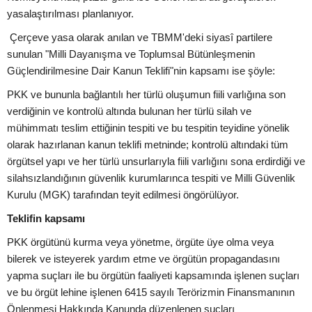
yasalaştırılması planlanıyor.
Çerçeve yasa olarak anılan ve TBMM'deki siyasî partilere
sunulan "Milli Dayanışma ve Toplumsal Bütünleşmenin
Güçlendirilmesine Dair Kanun Teklifi"nin kapsamı ise şöyle:
PKK ve bununla bağlantılı her türlü oluşumun fiili varlığına son
verdiğinin ve kontrolü altında bulunan her türlü silah ve
mühimmatı teslim ettiğinin tespiti ve bu tespitin teyidine yönelik
olarak hazırlanan kanun teklifi metninde; kontrolü altındaki tüm
örgütsel yapı ve her türlü unsurlarıyla fiili varlığını sona erdirdiği ve
silahsızlandığının güvenlik kurumlarınca tespiti ve Milli Güvenlik
Kurulu (MGK) tarafından teyit edilmesi öngörülüyor.
Teklifin kapsamı
PKK örgütünü kurma veya yönetme, örgüte üye olma veya
bilerek ve isteyerek yardım etme ve örgütün propagandasını
yapma suçları ile bu örgütün faaliyeti kapsamında işlenen suçları
ve bu örgüt lehine işlenen 6415 sayılı Terörizmin Finansmanının
Önlenmesi Hakkında Kanunda düzenlenen suçları