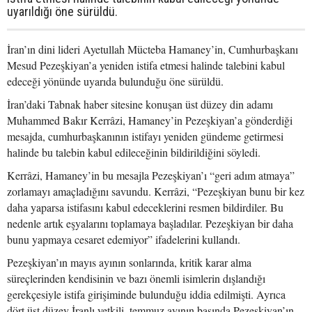
uyarıldığı öne sürüldü.
İran’ın dini lideri Ayetullah Mücteba Hamaney’in, Cumhurbaşkanı
Mesud Pezeşkiyan’a yeniden istifa etmesi halinde talebini kabul
edeceği yönünde uyarıda bulunduğu öne sürüldü.
İran’daki Tabnak haber sitesine konuşan üst düzey din adamı
Muhammed Bakır Kerrâzi, Hamaney’in Pezeşkiyan’a gönderdiği
mesajda, cumhurbaşkanının istifayı yeniden gündeme getirmesi
halinde bu talebin kabul edileceğinin bildirildiğini söyledi.
Kerrâzi, Hamaney’in bu mesajla Pezeşkiyan’ı “geri adım atmaya”
zorlamayı amaçladığını savundu. Kerrâzi, “Pezeşkiyan bunu bir kez
daha yaparsa istifasını kabul edeceklerini resmen bildirdiler. Bu
nedenle artık eşyalarını toplamaya başladılar. Pezeşkiyan bir daha
bunu yapmaya cesaret edemiyor” ifadelerini kullandı.
Pezeşkiyan’ın mayıs ayının sonlarında, kritik karar alma
süreçlerinden kendisinin ve bazı önemli isimlerin dışlandığı
gerekçesiyle istifa girişiminde bulunduğu iddia edilmişti. Ayrıca
dört üst düzey İranlı yetkili, temmuz ayının başında Pezeşkiyan’ın,