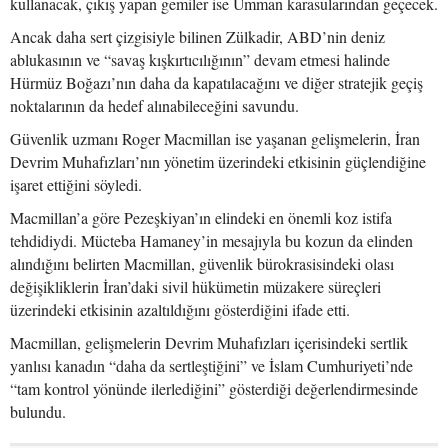
kullanacak, çıkış yapan gemiler ise Umman karasularından geçecek.
Ancak daha sert çizgisiyle bilinen Zülkadir, ABD’nin deniz
ablukasının ve “savaş kışkırtıcılığının” devam etmesi halinde
Hürmüz Boğazı’nın daha da kapatılacağını ve diğer stratejik geçiş
noktalarının da hedef alınabileceğini savundu.
Güvenlik uzmanı Roger Macmillan ise yaşanan gelişmelerin, İran
Devrim Muhafızları’nın yönetim üzerindeki etkisinin güçlendiğine
işaret ettiğini söyledi.
Macmillan’a göre Pezeşkiyan’ın elindeki en önemli koz istifa
tehdidiydi. Mücteba Hamaney’in mesajıyla bu kozun da elinden
alındığını belirten Macmillan, güvenlik bürokrasisindeki olası
değişikliklerin İran’daki sivil hükümetin müzakere süreçleri
üzerindeki etkisinin azaltıldığını gösterdiğini ifade etti.
Macmillan, gelişmelerin Devrim Muhafızları içerisindeki sertlik
yanlısı kanadın “daha da sertleştiğini” ve İslam Cumhuriyeti’nde
“tam kontrol yönünde ilerlediğini” gösterdiği değerlendirmesinde
bulundu.