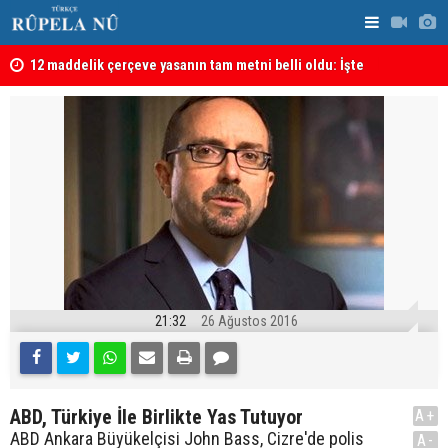
kanı
12 maddelik çerçeve yasanın tam metni belli oldu: İşte
İran’da Pez
tü
tam metin!
21:32
26 Ağustos 2016
ABD, Türkiye İle Birlikte Yas Tutuyor
A+
ABD Ankara Büyükelçisi John Bass, Cizre'de polis
A-