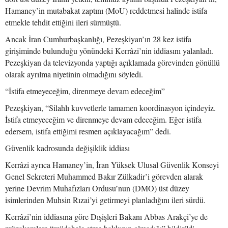
Hamaney’in mutabakat zaptını (MoU) reddetmesi halinde istifa
etmekle tehdit ettiğini ileri sürmüştü.
Ancak İran Cumhurbaşkanlığı, Pezeşkiyan’ın 28 kez istifa
girişiminde bulunduğu yönündeki Kerrâzi’nin iddiasını yalanladı.
Pezeşkiyan da televizyonda yaptığı açıklamada görevinden gönüllü
olarak ayrılma niyetinin olmadığını söyledi.
“İstifa etmeyeceğim, direnmeye devam edeceğim”
Pezeşkiyan, “Silahlı kuvvetlerle tamamen koordinasyon içindeyiz.
İstifa etmeyeceğim ve direnmeye devam edeceğim. Eğer istifa
edersem, istifa ettiğimi resmen açıklayacağım” dedi.
Güvenlik kadrosunda değişiklik iddiası
Kerrâzi ayrıca Hamaney’in, İran Yüksek Ulusal Güvenlik Konseyi
Genel Sekreteri Muhammed Bakır Zülkadir’i görevden alarak
yerine Devrim Muhafızları Ordusu’nun (DMO) üst düzey
isimlerinden Muhsin Rızai’yi getirmeyi planladığını ileri sürdü.
Kerrâzi’nin iddiasına göre Dışişleri Bakanı Abbas Arakçi’ye de