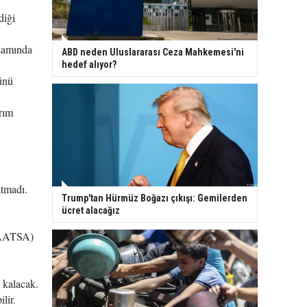
diği
psamında
ABD neden Uluslararası Ceza Mahkemesi'ni
hedef alıyor?
ünü
rım
atmadı.
Trump'tan Hürmüz Boğazı çıkışı: Gemilerden
ücret alacağız
(CAATSA)
 kalacak.
lir.