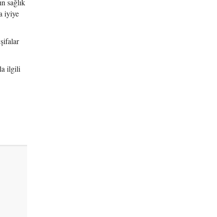
n sağlık
 iyiye
şifalar
 ilgili