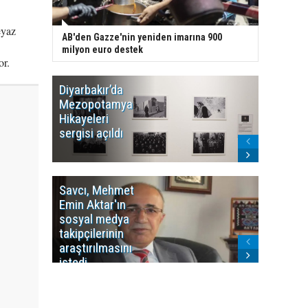
eyaz
AB'den Gazze'nin yeniden imarına 900
milyon euro destek
or.
Diyarbakır’da
WDR, Kü
Mezopotamya
yayın y
Hikayeleri
Cosmo K
sergisi açıldı
program
sonlandı
Savcı, Mehmet
Kürdist
Emin Aktar'ın
Bölgesi 
sosyal medya
Washing
takipçilerinin
Gündem
araştırılmasını
ile ilişkil
istedi