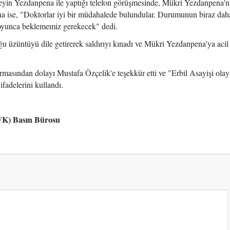
in Yezdanpena ile yaptığı telefon görüşmesinde, Mükri Yezdanpena'nı
ise, "Doktorlar iyi bir müdahalede bulundular. Durumunun biraz daha
 boyunca beklememiz gerekecek" dedi.
 üzüntüyü dile getirerek saldırıyı kınadı ve Mükri Yezdanpena'ya acil 
asından dolayı Mustafa Özçelik'e teşekkür etti ve "Erbil Asayişi olayla
ifadelerini kullandı.
PWK) Basın Bürosu