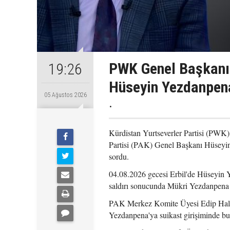
PWK Genel Başkanı
19:26
Hüseyin Yezdanpena
05 Ağustos 2026
.
Kürdistan Yurtseverler Partisi (PWK
Partisi (PAK) Genel Başkanı Hüseyin
sordu.
04.08.2026 gecesi Erbil'de Hüseyin Y
saldırı sonucunda Mükri Yezdanpena 
PAK Merkez Komite Üyesi Edip Halidy
Yezdanpena'ya suikast girişiminde bu