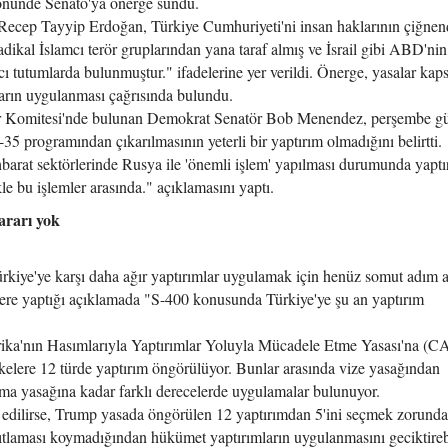
yönünde Senato'ya önerge sundu.
cep Tayyip Erdoğan, Türkiye Cumhuriyeti'ni insan haklarının çiğnen
radikal İslamcı terör gruplarından yana taraf almış ve İsrail gibi ABD'nin
ıcı tutumlarda bulunmuştur." ifadelerine yer verildi. Önerge, yasalar ka
ların uygulanması çağrısında bulundu.
ler Komitesi'nde bulunan Demokrat Senatör Bob Menendez, perşembe g
F-35 programından çıkarılmasının yeterli bir yaptırım olmadığını belirtti.
barat sektörlerinde Rusya ile 'önemli işlem' yapılması durumunda yaptı
le bu işlemler arasında." açıklamasını yaptı.
ararı yok
kiye'ye karşı daha ağır yaptırımlar uygulamak için henüz somut adım 
re yaptığı açıklamada "S-400 konusunda Türkiye'ye şu an yaptırım
ika'nın Hasımlarıyla Yaptırımlar Yoluyla Mücadele Etme Yasası'na 
kelere 12 türde yaptırım öngörülüyor. Bunlar arasında vize yasağından
ma yasağına kadar farklı derecelerde uygulamalar bulunuyor.
edilirse, Trump yasada öngörülen 12 yaptırımdan 5'ini seçmek zorunda
laması koymadığından hükümet yaptırımların uygulanmasını geciktirebi