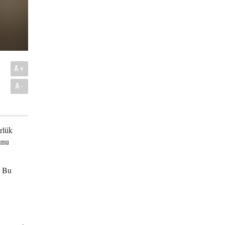
ı
A+
A-
rlük
unu
. Bu