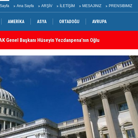
Sayfa
Ana Sayfa
ARŞİV
İLETİŞİM
MESAJINIZ
PRENSIBIMIZ
AMERİKA
ASYA
ORTADOĞU
AVRUPA
belli oldu: İşte tam metin!
İr