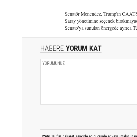
Senatör Menendez, Trump'ın CAATSA
Saray yönetimine seçenek bırakmayaca
Senato'ya sunulan önergede ayrıca Tü
HABERE
YORUM KAT
UYARI:
Küfür, hakaret, rencide edici cümleler veya imalar, inanç