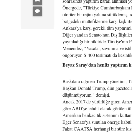
sonrasında yaptırım kararı alınması 
Önergede, "Türkiye Cumhurbaşkanı Re
otoriter bir rejim yoluna sürüklemiş, 
bölgedeki müttefiklerine karşı kışkırt
Ankara'ya karşı gerekli tüm yaptırım
Diğer yandan Senato'nun Dış İlişki
yayınladığı bir bildiride Türkiye'nin 
Menendez, "Yasalar, savunma ve istih
öngörüyor. S-400 teslimatı da kesinlik
Beyaz Saray'dan henüz yaptırım k
Baskılara rağmen Trump yönetimi, Tür
Başkan Donald Trump, dün gazetecile
düşünmüyorum." demişti.
Ancak 2017'de yürürlüğe giren Amer
göre ABD'ye tehdit olarak görülen ül
Amerikan bankacılık sistemini kullan
Eğer Senato'ya sunulan önerge kabul 
Fakat CAATSA herhangi bir süre kısıt