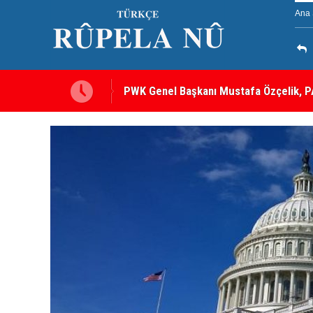
Ana 
’nın Oğlu İçin Kendisiyle
12 maddelik çerçeve yasanın tam metni 