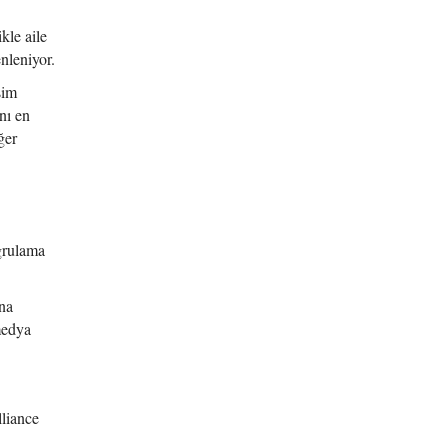
kle aile
nleniyor.
şim
nı en
ğer
oğrulama
'na
 medya
liance