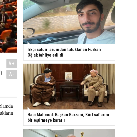
Irkçı saldırı ardından tutuklanan Furkan
Oğlak tahliye edildi
A+
n
A-
i
oplamda
ukların
Haci Mahmud: Başkan Barzani, Kürt saflarını
birleştirmeye kararlı