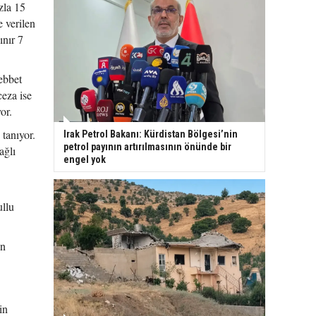
zla 15
e verilen
ınır 7
ebbet
ceza ise
or.
tanıyor.
Irak Petrol Bakanı: Kürdistan Bölgesi’nin
petrol payının artırılmasının önünde bir
ağlı
engel yok
ullu
ün
in