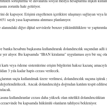
ütülen soruşturma ve davalarda sosyal medya hesaplarına ilişkin kullan
asını zorunlu hale getiriyor.
ini de kapsıyor. Erişimi engellenen içeriklere ulaşmayı sağlayan veya ku
651 sayılı yasa kapsamına alınması planlanıyor.
alanındaki diğer dijital servislerle benzer yükümlülüklere ve yaptırımla
e banka hesabını başkasına kullandırarak dolandırıcılık suçundan adli 
 de yer alıyor. Bu kapsamda “IBAN kiralama” uygulaması ayrı bir suç ol
kartı veya ödeme sistemlerine erişim bilgilerini haksız kazanç amacıyl
ldan 3 yıla kadar hapis cezası verilecek.
rının suçta kullanılmak üzere verilmesi, dolandırıcılık suçuna iştirak ş
eğerlendirilecek. Ancak dolandırıcılığa doğrudan katılım tespit edilirse,
tulacak.
ına kullandıranlar cezası daha yüksek olan nitelikli dolandırıcılıktan
cezaevinde bu kapsamda hükümlü olanların tahliyesi bekleniyor.