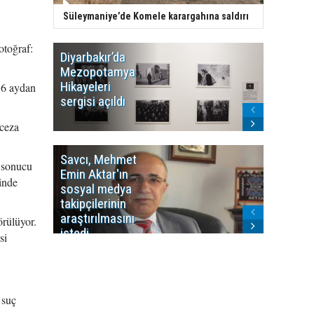
Süleymaniye’de Komele karargahına saldırı
otoğraf:
Diyarbakır’da
WDR, Kü
Mezopotamya
yayın y
Hikayeleri
Cosmo K
a 6 aydan
sergisi açıldı
program
sonlandı
 ceza
Savcı, Mehmet
Kürdist
l sonucu
Emin Aktar'ın
Bölgesi 
linde
sosyal medya
Washing
takipçilerinin
Gündem
araştırılmasını
ile ilişkil
örülüyor.
istedi
si
 suç