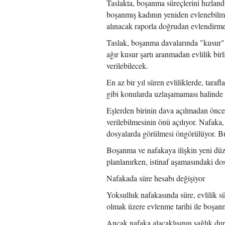
Taslakta, boşanma süreçlerini hızland
boşanmış kadının yeniden evlenebilmes
alınacak raporla doğrudan evlendirm
Taslak, boşanma davalarında "kusur" ta
ağır kusur şartı aranmadan evlilik bi
verilebilecek.
En az bir yıl süren evliliklerde, tar
gibi konularda uzlaşamaması halinde 
Eşlerden birinin dava açılmadan önce 
verilebilmesinin önü açılıyor. Nafaka,
dosyalarda görülmesi öngörülüyor. Bu 
Boşanma ve nafakaya ilişkin yeni dü
planlanırken, istinaf aşamasındaki dos
Nafakada süre hesabı değişiyor
Yoksulluk nafakasında süre, evlilik s
olmak üzere evlenme tarihi ile boşanm
Ancak nafaka alacaklısının sağlık dur