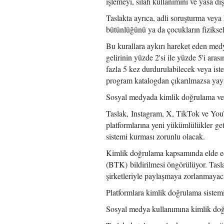
işlemeyi, silah kullanımını ve yasa dış
Taslakta ayrıca, adli soruşturma veya
bütünlüğünü ya da çocukların fiziksel
Bu kurallara aykırı hareket eden medya 
gelirinin yüzde 2'si ile yüzde 5'i aras
fazla 5 kez durdurulabilecek veya iste
program katalogdan çıkarılmazsa yayın 
Sosyal medyada kimlik doğrulama v
Taslak, Instagram, X, TikTok ve YouT
platformlarına yeni yükümlülükler get
sistemi kurması zorunlu olacak.
Kimlik doğrulama kapsamında elde edil
(BTK) bildirilmesi öngörülüyor. Taslak
şirketleriyle paylaşmaya zorlanmayacağ
Platformlara kimlik doğrulama sistemin
Sosyal medya kullanımına kimlik doğr