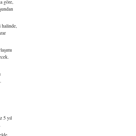
na göre,
uşundan
i halinde,
arar
ylaşımı
ecek.
ı
.
z 5 yıl
.
elde