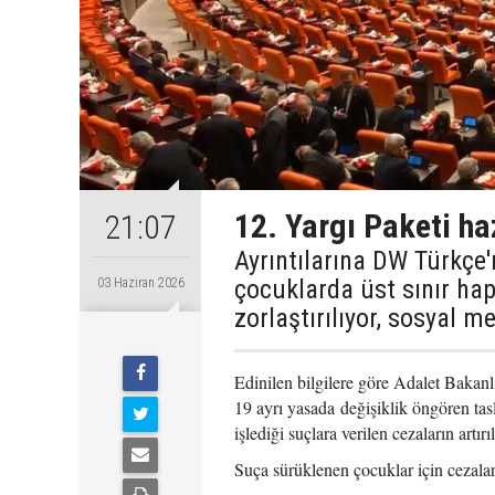
12. Yargı Paketi haz
21:07
Ayrıntılarına DW Türkçe'
çocuklarda üst sınır hapi
03 Haziran 2026
zorlaştırılıyor, sosyal 
Edinilen bilgilere göre Adalet Bakanl
19 ayrı yasada değişiklik öngören tas
işlediği suçlara verilen cezaların artır
Suça sürüklenen çocuklar için cezalar n