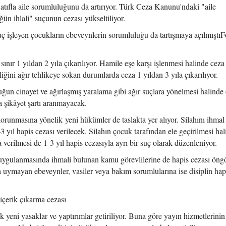
 atıfla aile sorumluluğunu da artırıyor. Türk Ceza Kanunu'ndaki "aile
 ihlali" suçunun cezası yükseltiliyor.
 işleyen çocukların ebeveynlerin sorumluluğu da tartışmaya açılmıştıF
 sınır 1 yıldan 2 yıla çıkarılıyor. Hamile eşe karşı işlenmesi halinde cez
liğini ağır tehlikeye sokan durumlarda ceza 1 yıldan 3 yıla çıkarılıyor.
ğun cinayet ve ağırlaşmış yaralama gibi ağır suçlara yönelmesi halinde
 şikâyet şartı aranmayacak.
 korunmasına yönelik yeni hükümler de taslakta yer alıyor. Silahını ihma
 yıl hapis cezası verilecek. Silahın çocuk tarafından ele geçirilmesi ha
a verilmesi de 1-3 yıl hapis cezasıyla ayrı bir suç olarak düzenleniyor.
 uygulanmasında ihmali bulunan kamu görevlilerine de hapis cezası öng
 uymayan ebeveynler, vasiler veya bakım sorumlularına ise disiplin hap
çerik çıkarma cezası
k yeni yasaklar ve yaptırımlar getiriliyor. Buna göre yayın hizmetlerinin