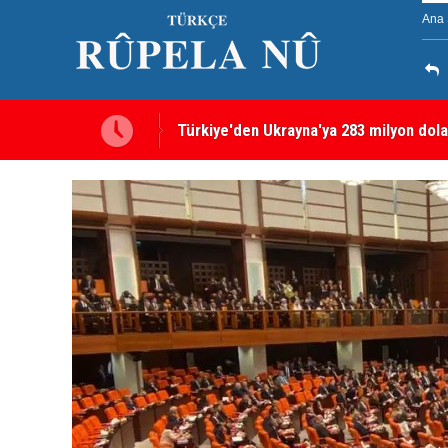
Ana 
Hürmüz Boğazı krizi: İran ABD'den tazm