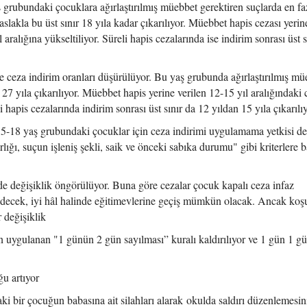
rubundaki çocuklara ağırlaştırılmış müebbet gerektiren suçlarda en fa
Taslakla bu üst sınır 18 yıla kadar çıkarılıyor. Müebbet hapis cezası yerin
 aralığına yükseltiliyor. Süreli hapis cezalarında ise indirim sonrası üst s
e ceza indirim oranları düşürülüyor. Bu yaş grubunda ağırlaştırılmış mü
 27 yıla çıkarılıyor. Müebbet hapis yerine verilen 12-15 yıl aralığındaki 
i hapis cezalarında indirim sonrası üst sınır da 12 yıldan 15 yıla çıkarılıy
15-18 yaş grubundaki çocuklar için ceza indirimi uygulamama yetkisi de 
lığı, suçun işleniş şekli, saik ve önceki sabıka durumu" gibi kriterlere b
e değişiklik öngörülüyor. Buna göre cezalar çocuk kapalı ceza infaz
decek, iyi hâl halinde eğitimevlerine geçiş mümkün olacak. Ancak koş
 değişiklik
çin uygulanan "1 günün 2 gün sayılması” kuralı kaldırılıyor ve 1 gün 1 g
u artıyor
 bir çocuğun babasına ait silahları alarak okulda saldırı düzenlemesin