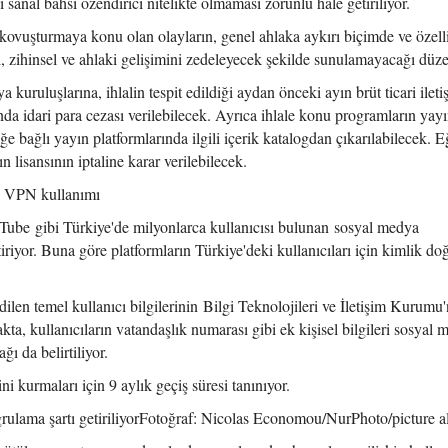
ı sanal bahsi özendirici nitelikte olmaması zorunlu hale getiriliyor.
 kovuşturmaya konu olan olayların, genel ahlaka aykırı biçimde ve özelli
, zihinsel ve ahlaki gelişimini zedeleyecek şekilde sunulamayacağı düze
kuruluşlarına, ihlalin tespit edildiği aydan önceki ayın brüt ticari ileti
ında idari para cezası verilebilecek. Ayrıca ihlale konu programların yayı
ğe bağlı yayın platformlarında ilgili içerik katalogdan çıkarılabilecek. E
lisansının iptaline karar verilebilecek.
e VPN kullanımı
ube gibi Türkiye'de milyonlarca kullanıcısı bulunan sosyal medya
iriyor. Buna göre platformların Türkiye'deki kullanıcıları için kimlik d
en temel kullanıcı bilgilerinin Bilgi Teknolojileri ve İletişim Kurumu
ta, kullanıcıların vatandaşlık numarası gibi ek kişisel bilgileri sosyal
ı da belirtiliyor.
i kurmaları için 9 aylık geçiş süresi tanınıyor.
ulama şartı getiriliyorFotoğraf: Nicolas Economou/NurPhoto/picture al