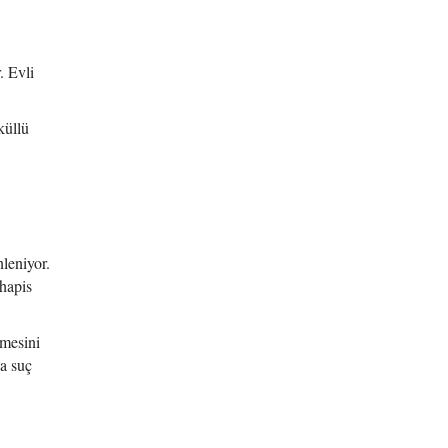
. Evli
küllü
nleniyor.
 hapis
lmesini
ca suç