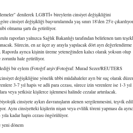
lemeler" denilerek LGBTİ+ bireylerin cinsiyet değişikliğini
göre cinsiyet değişikliği başvurularında yaş sınırı 18'den 25'e çıkarılıyor
i olmama şartı da getiriliyor.
kurulu raporları yalnızca Sağlık Bakanlığı tarafından belirlenen tam teşek
lınacak. Sürecin, en az üçer ay arayla yapılacak dört ayrı değerlendirme
 Raporda ayrıca kişinin üreme yeteneğinden kalıcı olarak yoksun olup
zorunlu hale getiriliyor.
nlediği bir eylem (Fotoğrf arşiv)Fotoğraf: Murad Sezer/REUTERS
 cinsiyet değişikliğine yönelik tıbbi müdahaleler ayrı bir suç olarak düze
ere 3-7 yıl hapis ve adli para cezası, sürece izin verenlere ise 1-3 yıl
ara veya yetkisiz kişilerce işlenmesi halinde cezalar artırılacak.
biyolojik cinsiyete aykırı davranışların alenen sergilenmesini, teşvik edi
r. Aynı cinsiyetteki kişilerin nişan veya evlilik töreni yapması da ayrı
 4 yıla kadar hapis cezası öngörülüyor.
e yeni dönem