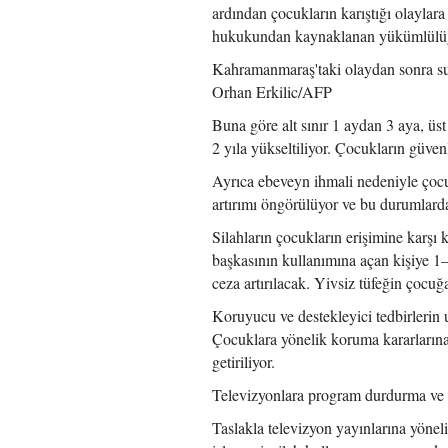
ardından çocukların karıştığı olaylara
hukukundan kaynaklanan yükümlülüğün
Kahramanmaraş'taki olaydan sonra suç
Orhan Erkilic/AFP
Buna göre alt sınır 1 aydan 3 aya, üst
2 yıla yükseltiliyor. Çocukların güven
Ayrıca ebeveyn ihmali nedeniyle çocu
artırımı öngörülüyor ve bu durumlarda
Silahların çocukların erişimine karşı
başkasının kullanımına açan kişiye 1–3
ceza artırılacak. Yivsiz tüfeğin çocuğ
Koruyucu ve destekleyici tedbirlerin
Çocuklara yönelik koruma kararlarına
getiriliyor.
Televizyonlara program durdurma ve i
Taslakla televizyon yayınlarına yöneli