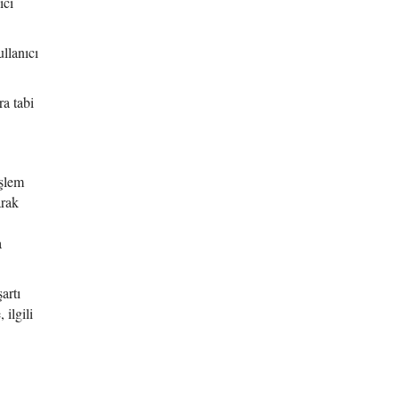
ıcı
llanıcı
ra tabi
işlem
arak
a
artı
 ilgili