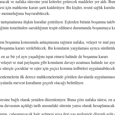
ıracak ve nafaka süresine yeni kriterler getirecek maddeler yer aldı. Bu
i için mahkeme kararı şartı kaldırılıyor. Bu kişiler, resmî sağlık kurul
e memurluğuna başvurabilecek.
rtışmalarına ilişkin kurallar getiriliyor. Eşlerden birinin boşanma taleb
rliğinin temelinden sarsıldığının tespit edilmesi durumunda boşanmaya k
afların boşanma konusunda anlaşmasına rağmen nafaka, velayet ve mal pa
boşanma kararı verilebilecek. Bu konuların yargılaması ayrıca sürdürül
en az bir yıl ayrı yaşadığını ispat etmesi halinde de boşanma kararı
 velayet ve mal paylaşımı gibi konuların davayı uzatması halinde ise ayr
süreçte çocuklar ve eşler için geçici koruma tedbirleri uygulanabilecek
zenlemelerin ilk derece mahkemelerinde görülen davalarda uygulanması
yalarda mevcut kuralların geçerli olacağı belirtiliyor.
üresine bağlı olarak yeniden düzenleniyor. Buna göre nafaka süresi, en a
a davasının açıldığı tarih arasındaki sürenin yarısı olarak hesaplanacak
umu, çalışamayacak hale gelmesi veya ileri yaş nedeniyle düzenli gelir 