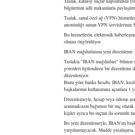
Taslak, katalog suçlar kapsamında yür
bilgilerinin adli makamlarla paylaşılm
Taslak, sanal özel ağ (VPN) hizmetler
anonimliği sunan VPN servislerinin 5
Bu hizmetlerin, elektronik haberleşme 
olması öngörülüyor.
IBAN mağdurlarına yeni düzenleme
Taslakta "IBAN mağdurları" bilinen v
görenleri ilgilendiren bir düzenleme
düzenleniyor.
Buna göre banka hesabı, IBAN, kredi 
başkalarının kullanımına açanlara 1 yı
Düzenlemeyle, hesap veya ödeme araçla
aranmaksızın bağımsız bir suç olarak d
kişiler ayrıca bu suçtan da sorumlu tu
Bu yeni düzenlemeyle, IBAN'ını başkas
yargılanmayacak. Madde yasalaşırsa, 