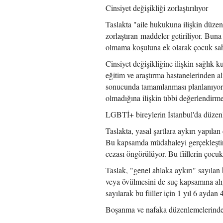
Cinsiyet değişikliği zorlaştırılıyor
Taslakta "aile hukukuna ilişkin düzen
zorlaştıran maddeler getiriliyor. Buna 
olmama koşuluna ek olarak çocuk sahib
Cinsiyet değişikliğine ilişkin sağlık 
eğitim ve araştırma hastanelerinden a
sonucunda tamamlanması planlanıyor.
olmadığına ilişkin tıbbi değerlendirme 
LGBTİ+ bireylerin İstanbul'da düze
Taslakta, yasal şartlara aykırı yapılan
Bu kapsamda müdahaleyi gerçekleştirenl
cezası öngörülüyor. Bu fiillerin çocukl
Taslak, "genel ahlaka aykırı" sayılan 
veya övülmesini de suç kapsamına alıyo
sayılarak bu fiiller için 1 yıl 6 aydan
Boşanma ve nafaka düzenlemelerind