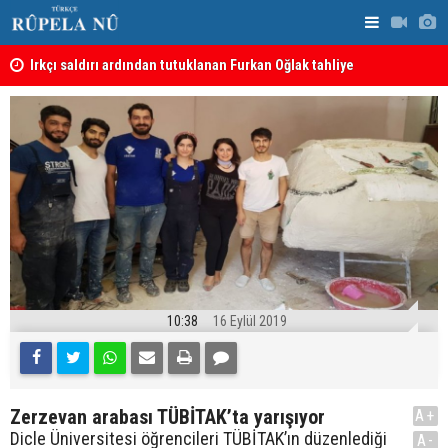
Irkçı saldırı ardından tutuklanan Furkan Oğlak tahliye
Haci Mahmu
edildi
birleştirme
10:38
16 Eylül 2019
Zerzevan arabası TÜBİTAK’ta yarışıyor
A+
Dicle Üniversitesi öğrencileri TÜBİTAK’ın düzenlediği
A-