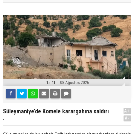
15:41
08 Ağustos 2026
Süleymaniye’de Komele karargahına saldırı
A+
.
A-