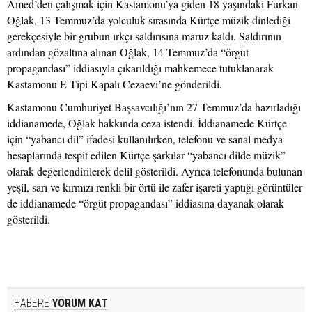
Amed’den çalışmak için Kastamonu’ya giden 18 yaşındaki Furkan
Oğlak, 13 Temmuz’da yolculuk sırasında Kürtçe müzik dinlediği
gerekçesiyle bir grubun ırkçı saldırısına maruz kaldı. Saldırının
ardından gözaltına alınan Oğlak, 14 Temmuz’da “örgüt
propagandası” iddiasıyla çıkarıldığı mahkemece tutuklanarak
Kastamonu E Tipi Kapalı Cezaevi’ne gönderildi.
Kastamonu Cumhuriyet Başsavcılığı’nın 27 Temmuz’da hazırladığı
iddianamede, Oğlak hakkında ceza istendi. İddianamede Kürtçe
için “yabancı dil” ifadesi kullanılırken, telefonu ve sanal medya
hesaplarında tespit edilen Kürtçe şarkılar “yabancı dilde müzik”
olarak değerlendirilerek delil gösterildi. Ayrıca telefonunda bulunan
yeşil, sarı ve kırmızı renkli bir örtü ile zafer işareti yaptığı görüntüler
de iddianamede “örgüt propagandası” iddiasına dayanak olarak
gösterildi.
HABERE
YORUM KAT