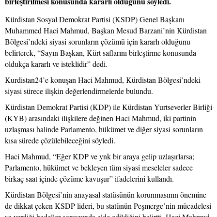
birleştirilmesi konusunda kararlı olduğunu söyledi.
Kürdistan Sosyal Demokrat Partisi (KSDP) Genel Başkanı
Muhammed Haci Mahmud, Başkan Mesud Barzani’nin Kürdistan
Bölgesi’ndeki siyasi sorunların çözümü için kararlı olduğunu
belirterek, “Sayın Başkan, Kürt saflarını birleştirme konusunda
oldukça kararlı ve isteklidir” dedi.
Kurdistan24’e konuşan Haci Mahmud, Kürdistan Bölgesi’ndeki
siyasi sürece ilişkin değerlendirmelerde bulundu.
Kürdistan Demokrat Partisi (KDP) ile Kürdistan Yurtseverler Birliği
(KYB) arasındaki ilişkilere değinen Haci Mahmud, iki partinin
uzlaşması halinde Parlamento, hükümet ve diğer siyasi sorunların
kısa sürede çözülebileceğini söyledi.
Haci Mahmud, “Eğer KDP ve ynk bir araya gelip uzlaşırlarsa;
Parlamento, hükümet ve bekleyen tüm siyasi meseleler sadece
birkaç saat içinde çözüme kavuşur” ifadelerini kullandı.
Kürdistan Bölgesi’nin anayasal statüsünün korunmasının önemine
de dikkat çeken KSDP lideri, bu statünün Peşmerge’nin mücadelesi
ve verdiği bedeller sonucunda elde edildiğini belirtti. Haci Mahmud,