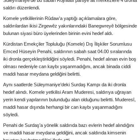
Süleymaniye’de bu sabah Rojhilatlı partiye ait merkezlere 4 dronla
saldırı düzenlendi.
Komele yetkililerinin Rûdaw’a yaptığı açıklamalara göre,
saldırılardan ikisi Zirgewêz yakınlarındaki Banegwreyê bölgesinde
bulunan siyasi büro üyelerinden birinin evini hedef aldı.
Kürdistan Emekçiler Topluluğu (Komele) Dış İlişkiler Sorumlusu
Emced Hüseyin Penahi, saldırının sabah saat 04.00 sıralarında
iki dronla gerçekleştirildiğini söyledi. Penahi, hedef alınan evin boş
olması nedeniyle can kaybı yaşanmadığını, ancak binada ciddi
maddi hasar meydana geldiğini belirtti.
Aynı saatlerde Süleymaniye’deki Surdaş Kampı da iki dronla
hedef alındı. Komele yetkilisi Aram Muderesi, saldırıya uğrayan
yerin kendi yapılarının bulunduğu alan olduğunu belirtti. Muderesî,
maddi hasar dışında herhangi bir can kaybı yaşanmadığını
söyledi.
Penahi de Surdaş’a yönelik saldırıda bazı evlerin hedef alındığını
ve maddi hasar meydana geldiğini, ancak saldırıda kimsenin