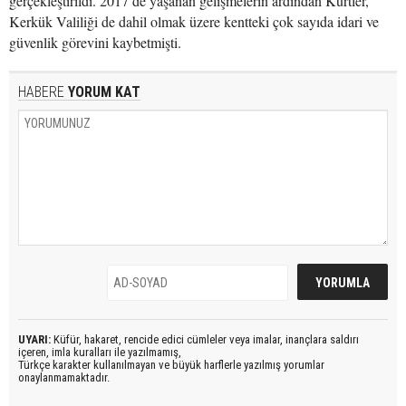
gerçekleştirildi. 2017’de yaşanan gelişmelerin ardından Kürtler,
Kerkük Valiliği de dahil olmak üzere kentteki çok sayıda idari ve
güvenlik görevini kaybetmişti.
HABERE
YORUM KAT
UYARI:
Küfür, hakaret, rencide edici cümleler veya imalar, inançlara saldırı
içeren, imla kuralları ile yazılmamış,
Türkçe karakter kullanılmayan ve büyük harflerle yazılmış yorumlar
onaylanmamaktadır.