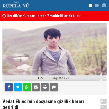
Kerkük’te Kürt partilerden 7 maddelik ortak bildiri
Irak: Silah
15:25
03 Ağustos 2019
Vedat Ekinci'nin dosyasına gizlilik kararı
A+
getirildi
A-