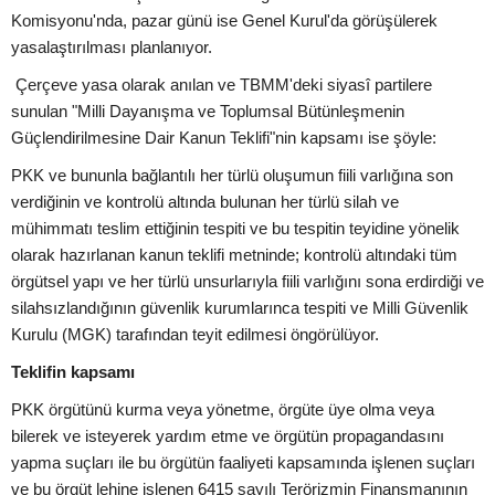
Komisyonu'nda, pazar günü ise Genel Kurul'da görüşülerek
yasalaştırılması planlanıyor.
Çerçeve yasa olarak anılan ve TBMM'deki siyasî partilere
sunulan "Milli Dayanışma ve Toplumsal Bütünleşmenin
Güçlendirilmesine Dair Kanun Teklifi"nin kapsamı ise şöyle:
PKK ve bununla bağlantılı her türlü oluşumun fiili varlığına son
verdiğinin ve kontrolü altında bulunan her türlü silah ve
mühimmatı teslim ettiğinin tespiti ve bu tespitin teyidine yönelik
olarak hazırlanan kanun teklifi metninde; kontrolü altındaki tüm
örgütsel yapı ve her türlü unsurlarıyla fiili varlığını sona erdirdiği ve
silahsızlandığının güvenlik kurumlarınca tespiti ve Milli Güvenlik
Kurulu (MGK) tarafından teyit edilmesi öngörülüyor.
Teklifin kapsamı
PKK örgütünü kurma veya yönetme, örgüte üye olma veya
bilerek ve isteyerek yardım etme ve örgütün propagandasını
yapma suçları ile bu örgütün faaliyeti kapsamında işlenen suçları
ve bu örgüt lehine işlenen 6415 sayılı Terörizmin Finansmanının