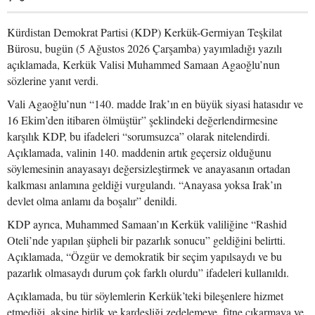
Kürdistan Demokrat Partisi (KDP) Kerkük-Germiyan Teşkilat
Bürosu, bugün (5 Ağustos 2026 Çarşamba) yayımladığı yazılı
açıklamada, Kerkük Valisi Muhammed Samaan Agaoğlu’nun
sözlerine yanıt verdi.
Vali Agaoğlu’nun “140. madde Irak’ın en büyük siyasi hatasıdır ve
16 Ekim’den itibaren ölmüştür” şeklindeki değerlendirmesine
karşılık KDP, bu ifadeleri “sorumsuzca” olarak nitelendirdi.
Açıklamada, valinin 140. maddenin artık geçersiz olduğunu
söylemesinin anayasayı değersizleştirmek ve anayasanın ortadan
kalkması anlamına geldiği vurgulandı. “Anayasa yoksa Irak’ın
devlet olma anlamı da boşalır” denildi.
KDP ayrıca, Muhammed Samaan’ın Kerkük valiliğine “Rashid
Oteli’nde yapılan şüpheli bir pazarlık sonucu” geldiğini belirtti.
Açıklamada, “Özgür ve demokratik bir seçim yapılsaydı ve bu
pazarlık olmasaydı durum çok farklı olurdu” ifadeleri kullanıldı.
Açıklamada, bu tür söylemlerin Kerkük’teki bileşenlere hizmet
etmediği, aksine birlik ve kardeşliği zedelemeye, fitne çıkarmaya ve