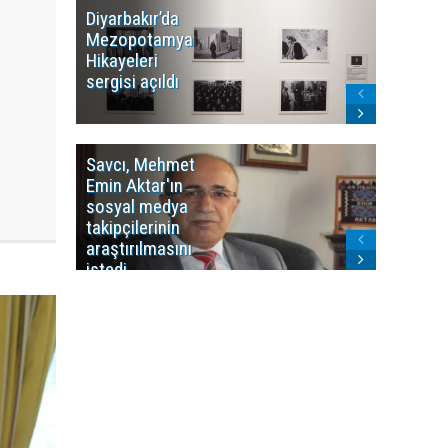
Diyarbakır’da
WDR, Kü
Mezopotamya
yayın y
Hikayeleri
Cosmo K
sergisi açıldı
program
sonlandı
Savcı, Mehmet
Kürdist
Emin Aktar'ın
Bölgesi 
sosyal medya
Washing
takipçilerinin
Gündem
araştırılmasını
ile ilişkil
istedi