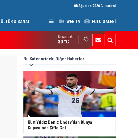
08 Ağustos 2026
Cumartesi
KÜLTÜR & SANAT
WEB TV
FOTO GALERİ
Diyarbakır
di Amiri'den silahlı gruplara çağrı: Suudi Arabistan ve ABD'nin sal
30 °C
Bu Kategorideki Diğer Haberler
Kürt Yıldız Deniz Undav’dan Dünya
Kupası’nda Çifte Gol