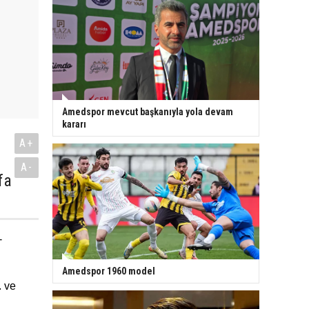
Amedspor mevcut başkanıyla yola devam
kararı
A+
A-
fa
-
Amedspor 1960 model
. ve