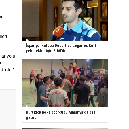
üm
leri
İspanyol Kulübü Deportivo Leganés Kürt
yetenekler için Erbil'de
lar yolu
r.
ok olur"
Kürt kick boks sporcusu Almanya’da ses
getirdi