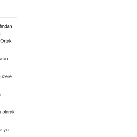
.
fından
n
 Ortak
rarı
 üzere
n
ı olarak
de yer