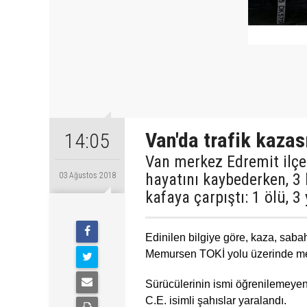
Van'da trafik kazas
14:05
Van merkez Edremit ilçe
hayatını kaybederken, 3 
03 Ağustos 2018
kafaya çarpıştı: 1 ölü, 3 
Edinilen bilgiye göre, kaza, sabah
Memursen TOKİ yolu üzerinde me
Sürücülerinin ismi öğrenilemeyen 
C.E. isimli şahıslar yaralandı.