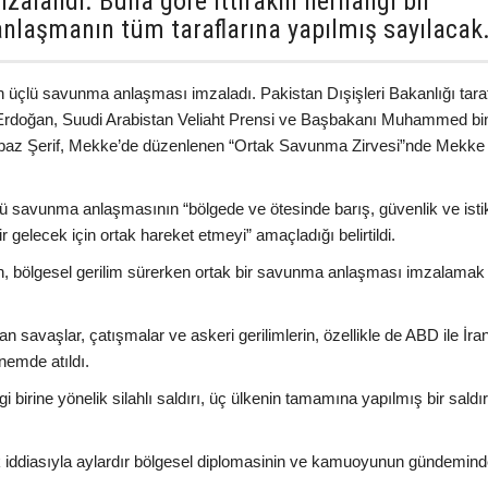
zalandı. Buna göre ittifakın herhangi bir
 anlaşmanın tüm taraflarına yapılmış sayılacak
n üçlü savunma anlaşması imzaladı. Pakistan Dışişleri Bakanlığı tara
Erdoğan, Suudi Arabistan Veliaht Prensi ve Başbakanı Muhammed bi
baz Şerif, Mekke’de düzenlenen “Ortak Savunma Zirvesi”nde Mekke
ü savunma anlaşmasının “bölgede ve ötesinde barış, güvenlik ve istik
r gelecek için ortak hareket etmeyi” amaçladığı belirtildi.
an, bölgesel gerilim sürerken ortak bir savunma anlaşması imzalamak
tan savaşlar, çatışmalar ve askeri gerilimlerin, özellikle de ABD ile İra
nemde atıldı.
irine yönelik silahlı saldırı, üç ülkenin tamamına yapılmış bir saldır
tifak iddiasıyla aylardır bölgesel diplomasinin ve kamuoyunun gündemin