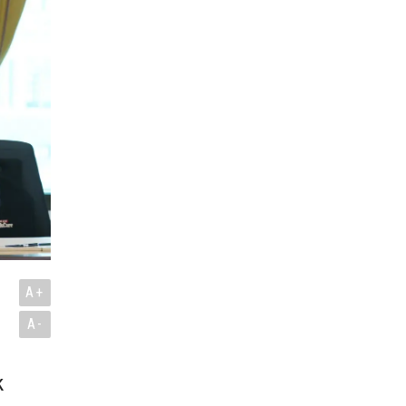
A+
A-
k