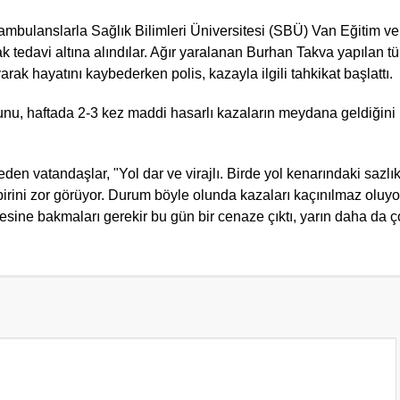
n ambulanslarla Sağlık Bilimleri Üniversitesi (SBÜ) Van Eğitim ve
ak tedavi altına alındılar. Ağır yaralanan Burhan Takva yapılan t
k hayatını kaybederken polis, kazayla ilgili tahkikat başlattı.
nu, haftada 2-3 kez maddi hasarlı kazaların meydana geldiğini i
en vatandaşlar, "Yol dar ve virajlı. Birde yol kenarındaki sazlık
birini zor görüyor. Durum böyle olunda kazaları kaçınılmaz oluyo
resine bakmaları gerekir bu gün bir cenaze çıktı, yarın daha da ç