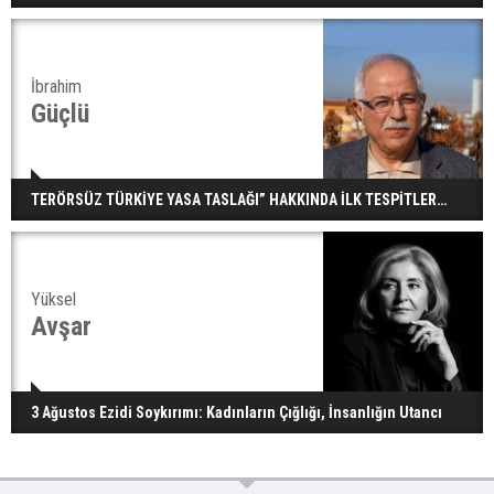
İbrahim
Güçlü
TERÖRSÜZ TÜRKİYE YASA TASLAĞI” HAKKINDA İLK TESPİTLER…
Yüksel
Avşar
3 Ağustos Ezidi Soykırımı: Kadınların Çığlığı, İnsanlığın Utancı