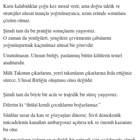
Kuru kalabalıklar çoğu kez moral verir, ama doğru taktik ve
stratejiler ulusal inançla yoğrulmayınca, uzun erimde sorunlara
çözüm olmaz.
Şimdi tam da bu pratiğin sonuçlarını yaşıyoruz.
O zaman da yenilgileri, yengilere çevirmenin çabalarını
yoğunlaştırmak kaçınılmaz ulusal bir görevdir.
Unutulmasın; Ulusun birliği, paslanmış bütün kilitlerin temel
anahtarıdır.
Milli Takımın çıkarlarını, yerel takımların çıkarlarına feda ettiğiniz
sürece, Ulusal Birliğin oluşması olası değildir.
Şimdi tam da böyle bir acılı ve trajedik bir süreç yaşıyoruz.
Dilerim ki “ihtilal kendi çocuklarını boğazlamaz.”
Silahlar susar da kan ve gözyaşları dinerse; Sivil demokratik
mücadelenin kanalları ambargosuz açılırsa tek ve önemli kazanım
bu olur.
Bu muştuların özlemi ve aydınlık bir gelecek için ;sağduyulu olmak,