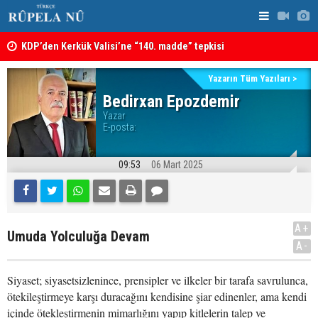
KDP’den Kerkük Valisi’ne “140. madde” tepkisi
Kerkük’te K
Yazarın Tüm Yazıları >
Bedirxan Epozdemir
Yazar
E-posta:
09:53
06 Mart 2025
A+
Umuda Yolculuğa Devam
A-
Siyaset; siyasetsizlenince, prensipler ve ilkeler bir tarafa savrulunca,
ötekileştirmeye karşı duracağını kendisine şiar edinenler, ama kendi
içinde ötekleştirmenin mimarlığını yapıp kitlelerin talep ve