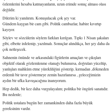
özlemlerini hesaba katmayanların, uzun erimde sonuç alması olası
değildir.
Dilerim ki yanılırım. Konuşulacak çok şey var.
Gündem kaygan bir cam gibi. Politik cambazlar, habire kıvırtıp
kayıyor.
Söylev ve sözcülerin söylem farkları kırılgan. Tıpkı 1 Nisan şakaları
gibi, elbette irdelenip, yazılmalı. Sonuçlar alındıkça, her şey daha da
çok netleşecek.
Sahnenin önünde ve arkasındaki figürlerin amaçları ve çıkışları
objektif olarak gözlemlenme olanağı bulunursa, doğruları yüceltip,
yanlışları mahkûm etme yürekliliğini gösterip, kırmadan ,dökmeden
erdemli bir tavır göstermeye zemin hazırlanırsa , geleceğimizin
aydın bir ufka kavuşacağına inanıyorum.
Hep dedik, bir kez daha vurgulayalım; politika bir öngürü sanatıdır.
Bu nedenle;
Politik ustalara bugün her zamankinden daha fazla büyük
gereksinim vardır.