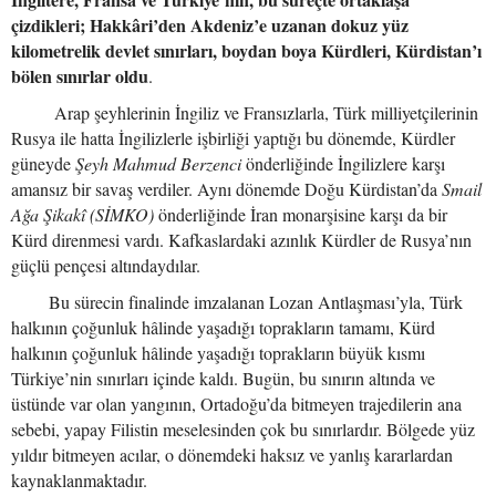
çizdikleri; Hakkâri’den Akdeniz’e uzanan dokuz yüz
kilometrelik devlet sınırları, boydan boya Kürdleri, Kürdistan’ı
bölen sınırlar oldu
.
Arap şeyhlerinin İngiliz ve Fransızlarla, Türk milliyetçilerinin
Rusya ile hatta İngilizlerle işbirliği yaptığı bu dönemde, Kürdler
güneyde
Şeyh Mahmud Berzenci
önderliğinde İngilizlere karşı
amansız bir savaş verdiler. Aynı dönemde Doğu Kürdistan’da
Smail
Ağa Şikakî (SİMKO)
önderliğinde İran monarşisine karşı da bir
Kürd direnmesi vardı. Kafkaslardaki azınlık Kürdler de Rusya’nın
güçlü pençesi altındaydılar.
Bu sürecin finalinde imzalanan Lozan Antlaşması’yla, Türk
halkının çoğunluk hâlinde yaşadığı toprakların tamamı, Kürd
halkının çoğunluk hâlinde yaşadığı toprakların büyük kısmı
Türkiye’nin sınırları içinde kaldı. Bugün, bu sınırın altında ve
üstünde var olan yangının, Ortadoğu’da bitmeyen trajedilerin ana
sebebi, yapay Filistin meselesinden çok bu sınırlardır. Bölgede yüz
yıldır bitmeyen acılar, o dönemdeki haksız ve yanlış kararlardan
kaynaklanmaktadır.