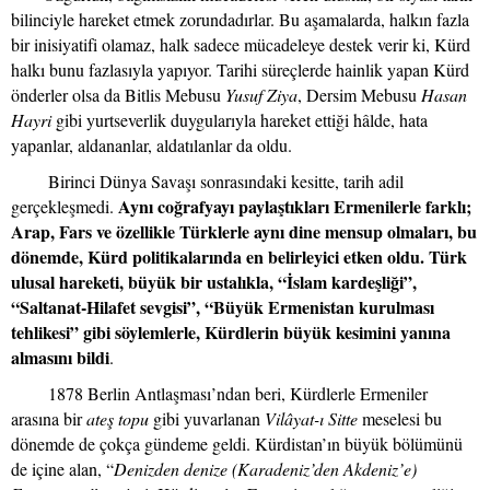
bilinciyle hareket etmek zorundadırlar. Bu aşamalarda, halkın fazla
bir inisiyatifi olamaz, halk sadece mücadeleye destek verir ki, Kürd
halkı bunu fazlasıyla yapıyor. Tarihi süreçlerde hainlik yapan Kürd
önderler olsa da Bitlis Mebusu
Yusuf Ziya
, Dersim Mebusu
Hasan
Hayri
gibi yurtseverlik duygularıyla hareket ettiği hâlde, hata
yapanlar, aldananlar, aldatılanlar da oldu.
Birinci Dünya Savaşı sonrasındaki kesitte, tarih adil
Aynı coğrafyayı paylaştıkları Ermenilerle farklı;
gerçekleşmedi.
Arap, Fars ve özellikle Türklerle aynı dine mensup olmaları, bu
dönemde, Kürd politikalarında en belirleyici etken oldu. Türk
ulusal hareketi, büyük bir ustalıkla, “İslam kardeşliği”,
“Saltanat-Hilafet sevgisi”, “Büyük Ermenistan kurulması
tehlikesi” gibi söylemlerle, Kürdlerin büyük kesimini yanına
almasını bildi
.
1878 Berlin Antlaşması’ndan beri, Kürdlerle Ermeniler
arasına bir
ateş topu
gibi yuvarlanan
Vilâyat-ı Sitte
meselesi bu
dönemde de çokça gündeme geldi. Kürdistan’ın büyük bölümünü
de içine alan, “
Denizden denize (Karadeniz’den Akdeniz’e)