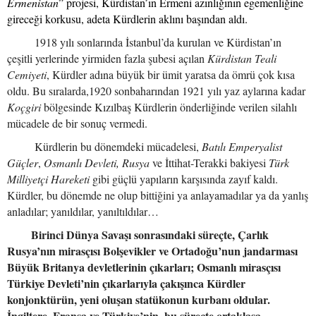
Ermenistan
” projesi, Kürdistan’ın Ermeni azınlığının egemenliğine
gireceği korkusu, adeta Kürdlerin aklını başından aldı.
1918 yılı sonlarında İstanbul’da kurulan ve Kürdistan’ın
çeşitli yerlerinde yirmiden fazla şubesi açılan
Kürdistan Teali
Cemiyeti
, Kürdler adına büyük bir ümit yaratsa da ömrü çok kısa
oldu. Bu sıralarda,1920 sonbaharından 1921 yılı yaz aylarına kadar
Koçgiri
bölgesinde Kızılbaş Kürdlerin önderliğinde verilen silahlı
mücadele de bir sonuç vermedi.
Kürdlerin bu dönemdeki mücadelesi,
Batılı Emperyalist
Güçler
,
Osmanlı Devleti, Rusya
ve İttihat-Terakki bakiyesi
Türk
Milliyetçi Hareketi
gibi güçlü yapıların karşısında zayıf kaldı.
Kürdler, bu dönemde ne olup bittiğini ya anlayamadılar ya da yanlış
anladılar; yanıldılar, yanıltıldılar…
Birinci Dünya Savaşı sonrasındaki süreçte, Çarlık
Rusya’nın mirasçısı Bolşevikler ve Ortadoğu’nun jandarması
Büyük Britanya devletlerinin çıkarları; Osmanlı mirasçısı
Türkiye Devleti’nin çıkarlarıyla çakışınca Kürdler
konjonktürün, yeni oluşan statükonun kurbanı oldular.
İngiltere, Fransa ve Türkiye’nin, bu süreçte ortaklaşa