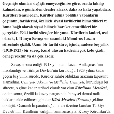
Geçmişte olanları değiştiremeyeceğimize göre, orada takılıp
kalmadan, o günlerden dersler alarak daha az hata yapabiliriz.
Kürdleri temsil eden, Kürdler adına politika yapanların
çoğunun, tarihlerini, özellikle siyasi tarihlerini bilmedikleri ve
buna bağlı olarak siyasi bilinçle hareket etmedikleri bir
gerçektir
Eski tarihi süreçler bir yana, Kürdlerin kaderi, asıl
.
olarak, I. Dünya Savaşı sonrasındaki Mondros-Lozan
sürecinde çizildi. Uzun bir tarihi süreç içinde, sadece beş yıllık
(1918-1923) bir süreç, Kürd ulusun kaderini çok kötü çizdi;
örneği yoktur ya da çok azdır.
Savaşın sona erdiği 1918 yılından, Lozan Antlaşması’nın
imzalandığı ve Türkiye Devleti’nin kurulduğu 1923 yılına kadar
geçen beş yıllık sürede, Kürdler sahibi oldukları arazinin tapusunu
alamadılar.
Cemiyet-i Akvam’ın (Milletler Cemiyeti)
kurulduğu bu
,
süreçte, o güne kadar tarihsel olarak var olan
Kürdistan Meselesi
ondan sonra, özellikle kuzey parçasında, bireysel demokratik
hakların elde edilmesi gibi dar
Kürd Meselesi
(Sorunu)
şekline
dönüştü. Osmanlı İmparatorluğu mirası üzerine kurulan Türkiye
Devleti’nin, Kürdlerin varlığını tanımamasıyla, Kuzey Kürdistan’da