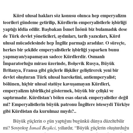
Kürd ulusal hakları söz konusu olunca hep emperyalizm
teorileri gündeme getirilip, Kürdlerin emperyalistlerle işbirliği
yaptığı iddia edilir. Başbakan İsmet İnönü biz bulamadık dese
de Türk devlet yöneticileri, aydınları, tarih yazıcıları, Kürd
ulusal mücadelesinde hep İngiliz parmağı aradılar. O süreçte,
herkes bir şekilde emperyalistlerle işbirliği yaparken bunu
yapmayan/yapamayan sadece Kürdlerdir. Osmanlı
İmparatorluğu mirası üzerinde, Bolşevik Rusya, Büyük
Britanya, Fransa gibi güçlerle ilişkiler geliştirerek yeni bir
devlet oluşturan Türk ulusal hareketini, antiemperyalist;
bölünen, hiçbir ulusal statüye kavuşamayan Kürdleri,
emperyalizm işbirlikçisi göstermek, büyük bir çelişki ve
saptırmadır. Kürdistan’ı bölen esas olarak emperyalistler değil
mi? Emperyalistlerin büyük patronu İngiltere isteseydi Türkiye
gibi Kürdistan da kurulmaz mıydı?..
Büyük güçlerin o gün yaptığını bugünkü dünya düzeltebilir
mi? Sosyolog
İsmail Beşikci
, yıllardır, “Büyük güçlerin oluşturduğu