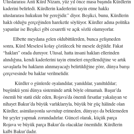
Uluslararası Anti Kürd Nizam, yüz yıl önce masa başında Kürdlerin
kaderini belirledi. Kürdlerin kaderlerini tayin etme hakkı
uluslararası hukukun bir gereğidir.” diyor. Beşikci, bunu, Kürdlerin
haklı olduğu gerçeğinden hareketle söylüyor. Kürdler adına politika
yapanlar ise Beşikci gibi cesaretli ve açık sözlü olamıyorlar.
Elbette meydana gelen oldubittilerden, bunca gelişmeden
sonra, Kürd Meselesi kolay çözülecek bir mesele değildir. Fakat
“hakları” orada duruyor. Ulusal, hatta insani hakları ellerinden
alındığına, kendi kaderlerini tayin etmeleri engellendiğine ve artık
savaşlarla bu hakların alınmayacağı belirtildiğine göre, dünya barışı
çerçevesinde bu haklar verilmelidir.
Kürdler o günlerde oyalandılar, yanıldılar, yanıltıldılar;
bugünkü yeni dünya sisteminde artık böyle olmamalı. Başur’da
önemli bir statü elde eden, Rojava’da önemli fırsatlar yakalayan ve
nihayet Bakur’da büyük varlıklarıyla, büyük bir güç hâlinde olan
Kürdler, asimilasyonla savrulup erimeden, dünyayı da beklemeden
bir şeyler yapmak zorundadırlar. Güncel olarak, küçük parça
Rojava ve büyük parça Bakur’da olacaklar önemlidir. Kürdlerin
kalbi Bakur’dadır.