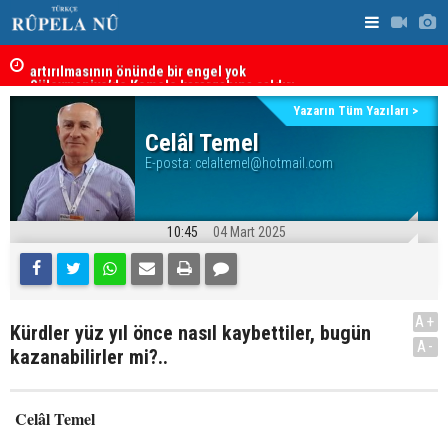
artırılmasının önünde bir engel yok
“Safları ne
Süleymaniye’de Komele karargahına saldırı
sonuçlar d
Yazarın Tüm Yazıları >
Celâl Temel
E-posta:
celaltemel@hotmail.com
10:45
04 Mart 2025
A+
Kürdler yüz yıl önce nasıl kaybettiler, bugün
A-
kazanabilirler mi?..
Celâl Temel