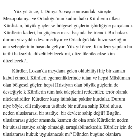
Yüz yıl önce, I. Dünya Savaşı sonrasındaki süreçte,
Mezopotamya ve Ortadoğu’nun kadim halkı Kürdlerin ülkesi
Kürdistan, büyük güçler ve bölgesel güçlerin işbirliğiyle parçalandı.
Kürdlerin kaderi, bu güçlerce masa başında belirlendi. Bu haksız
durum yüz yıldır devam ediyor ve Ortadoğu’daki huzursuzluğun
ana sebeplerinin başında geliyor. Yüz yıl önce, Kürdlere yapılan bu
tarihi haksızlık, düzeltilebilecek mi, düzeltilebilecekse kim
düzeltecek?..
Kürdler, Lozan’da meydana gelen oldubittiyi hiç bir zaman
kabul etmedi. Kürdleri egemenliklerinde tutan ve hepsi Müslüman
olan bölgesel güçler, hepsi Hristiyan olan büyük güçlerin de
desteğiyle k Kürdlerin tüm hak taleplerini reddettiler, terör olarak
nitelendirdiler. Kürdlere karşı ittifaklar, paktlar kurdular. Durum
niye böyle, elli milyonun üstünde bir nüfusa sahip Kürd ulusu,
neden uluslararası bir statüye, bir devlete sahip değil? Bugün,
uluslararası güçler arasında, kısmen de olsa artık Kürdlerin neden
bir ulusal statüye sahip olmadığı tartışılabilmektedir. Kürdler için de
uluslararası hukuk uygulanacak mı? Dünden bugüne olanlara