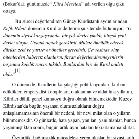
(Bakur’da), günümüzde“
Kürd Meselesi
” adı verilen olgu çıktı
ortaya.
Bu süreci değerlendiren Güney Kürdistanlı aydınlarından
Refik Hilmi
, dönemin Kürd önderlerine şu sitemde bulunuyor:
“O
dönemin siyasi kargaşasında, bir çok devlet yıkıldı, birçok yeni
devlet oluştu. Uyanık olmak gerekirdi. Millete öncülük edecek,
dürüst, zeki ve yurtsever öncüler gerekirdi. Çevresinde olup
bitenlerden habersiz olanların, fırsatı değerlendiremeyenlerin
boynuna kölelik zinciri takıldı. Bunlardan biri de Kürd milleti
[1]
oldu
.”
O dönemde, Kürdlerin karşılaştığı politik oyunları, kurban
edildikleri emperyalist komploları, o aldanma ve aldatılma yıllarını,
Kürdler dâhil, genel kamuoyu doğru olarak bilmemektedir.
Kuzey
Kürdistan’da bugün yaşanan olumsuzlukların doğru
anlaşılamamasının önemli bir nedeni, bir nevi milat olan o yılların
bilinmemesidir. O günlerde, hata yapan, yanılan, yanıltılanlar, bunca
yaşanmışlıktan sonra, bugün artık aynı hataları tekrarlamamalıdırlar.
Özgürlük, bağımsızlık mücadelesi veren uluslar, bir siyasi tarih