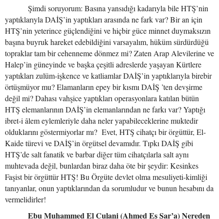
Şimdi soruyorum: Basına yansıdığı kadarıyla bile HTŞ’nin
yaptıklarıyla DAİŞ’in yaptıkları arasında ne fark var? Bir an için
HTŞ’nin yeterince güçlendiğini ve hiçbir güce minnet duymaksızın
başına buyruk hareket edebildiğini varsayalım, hüküm sürdürdüğü
topraklar tam bir cehenneme dönmez mi? Zaten Arap Alevilerine ve
Halep’in güneyinde ve başka çeşitli adreslerde yaşayan Kürtlere
yaptıkları zulüm-işkence ve katliamlar DAİŞ’in yaptıklarıyla birebir
örtüşmüyor mu? Elamanların epey bir kısmı DAİŞ ’ten devşirme
değil mi? Dahası vahşice yaptıkları operasyonlara katılan bütün
HTŞ elemanlarının DAİŞ’in elemanlarından ne farkı var? Yaptığı
ibret-i âlem eylemleriyle daha neler yapabileceklerine muktedir
olduklarını göstermiyorlar mı? Evet, HTŞ cihatçı bir örgüttür, El-
Kaide türevi ve DAİŞ’in örgütsel devamıdır. Tıpkı DAİŞ gibi
HTŞ’de salt fanatik ve barbar diğer tüm cihatçılarla salt aynı
muhtevada değil, bunlardan biraz daha öte bir şeydir: Kesinkes
Faşist bir örgüttür HTŞ! Bu Örgüte devlet olma mesuliyeti-kimliği
tanıyanlar, onun yaptıklarından da sorumludur ve bunun hesabını da
vermelidirler!
Ebu Muhammed El Culani (Ahmed Eş Şar’a) Nereden