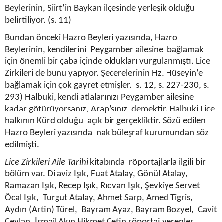
Beylerinin, Siirt’in Baykan ilçesinde yerleşik olduğu
belirtiliyor. (s. 11)
Bundan önceki Hazro Beyleri yazısında, Hazro
Beylerinin, kendilerini Peygamber ailesine bağlamak
için önemli bir çaba içinde oldukları vurgulanmıştı. Lice
Zirkileri de bunu yapıyor. Şecerelerinin Hz. Hüseyin’e
bağlamak için çok gayret etmişler. s. 12, s. 227-230, s.
293) Halbuki, kendi atlalarınızı Peygamber ailesine
kadar götürüyorsanız, Arap’sınız demektir. Halbuki Lice
halkının Kürd olduğu açık bir gerçekliktir. Sözü edilen
Hazro Beyleri yazısında nakibüleşraf kurumundan söz
edilmişti.
Lice Zirkileri Aile Tarihi
kitabında röportajlarla ilgili bir
bölüm var. Dilaviz Işık, Fuat Atalay, Gönül Atalay,
Ramazan Işık, Recep Işık, Rıdvan Işık, Şevkiye Servet
Öcal Işık, Turgut Atalay, Ahmet Sarp, Amed Tigris,
Aydın (Artin) Türel, Bayram Ayaz, Bayram Bozyel, Cavit
Ceylan, İsmail Akın Hikmet Çetin röportaj verenler