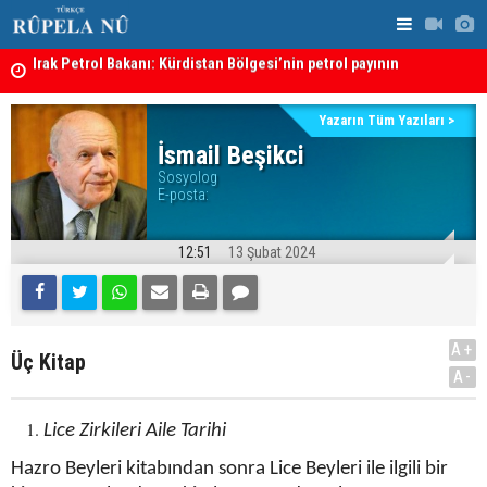
Irak Petrol Bakanı: Kürdistan Bölgesi’nin petrol payının
artırılmasının önünde bir engel yok
“Safları ne
Süleymaniye’de Komele karargahına saldırı
sonuçlar d
Yazarın Tüm Yazıları >
İsmail Beşikci
Sosyolog
E-posta:
12:51
13 Şubat 2024
A+
Üç Kitap
A-
Lice Zirkileri Aile Tarihi
Hazro Beyleri kitabından sonra Lice Beyleri ile ilgili bir