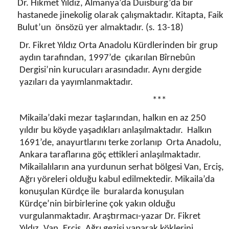
Dr. Hikmet Yıldız, Almanya’da Duisburg’da bir
hastanede jinekolig olarak çalışmaktadır. Kitapta, Faik
Bulut’un önsözü yer almaktadır. (s. 13-18)
Dr. Fikret Yıldız Orta Anadolu Kürdlerinden bir grup
aydın tarafından, 1997’de çıkarılan Bîrnebûn
Dergisi’nin kurucuları arasındadır. Aynı dergide
yazıları da yayımlanmaktadır.
***
Mikaila’daki mezar taşlarından, halkın en az 250
yıldır bu köyde yaşadıkları anlaşılmaktadır. Halkın
1691’de, anayurtlarını terke zorlanıp Orta Anadolu,
Ankara taraflarına göç ettikleri anlaşılmaktadır.
Mikailalıların ana yurdunun serhat bölgesi Van, Erciş,
Ağrı yöreleri olduğu kabul edilmektedir. Mikaila’da
konuşulan Kürdçe ile buralarda konuşulan
Kürdçe’nin birbirlerine çok yakın olduğu
vurgulanmaktadır. Araştırmacı-yazar Dr. Fikret
Yıldız, Van, Erciş, Ağrı gezisi yaparak köklerini