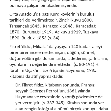
bulmaya çalışan bir akademisyendir.
Orta Anadolu’da bazı Kürd köylerinin kuruluş
tarihleri de verilmektedir. Zincirlikuyu 1800,
Tanşançalı 1845, Karagedik 1846, Karacadağ
1870, Burunağıl 1919, Acıkuyu 1919, Tuzkaya
1890, Bulduk 1853 (s. 34)
Fikret Yıldız, Mikaila’ da yaşayan 140 kadar aileyi
birer birer incelemekte, nişan, düğün, sünnet,
doğum-ölüm gibi durumlarda, adetlerini, şarkılarını,
oyunlarının değerlendirmektedir. (s. 80-191) H.
İbrahim Uçak’ın,
Tarih İçinde Haymana, 1985,
kitabına da atıf yapmaktadır.
Dr. Fikret Yıldız, kitabının sonunda, Fransız
seyyah Georges Perrot’un, 1861 yılında
Haymana ve çevresinde yaptığı gözlemlere de
yer vermiştir. (s. 337-345) Kitabın sonunda yer
alan zengin fotoğraf albümü birçok konuyu daha