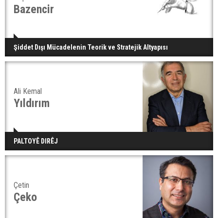
Bazencir
Şiddet Dışı Mücadelenin Teorik ve Stratejik Altyapısı
Ali Kemal
Yıldırım
PALTOYÊ DIRÊJ
Çetin
Çeko