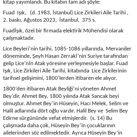
kitap yayımlandı. Bu kitabın tam adı şöyle:
Fuad Işık, (d. 1983, İstanbul) Lice Zirkileri Aile Tarihi ,
2. baskı, Ağustos 2023, İstanbul, 375 s.
Fuadİşık, özel bir firmada elektirik Mühendisi olarak
çaılşmaktadır.
Lice Beyleri’nin tarihi, 1085-1086 yıllarında, Mervaniler
döneminde, Şeyh Hasan Zerrakî’nin Suriye tarafından
gelip Lice’nİn Atak yöresine yerleşmesiyle başlar. Fuad
Işık, Lice Zirkileri Aile Tarihi, kitabında Lice Zirkilerinin
tarihsel gelişimini, 1800’lerden itibaren ele alıyor.
1800’den itibaren Atak Beyliği’ni yöneten Ahmet
Bey’dir. Ahmet Bey, 1800 yılında Atak Sancak beyi
olmuştur. Ahmet Bey’in Hüseyin, Hacı Melek, Selim ve
Halil adlarında dört oğlu vardır. Halil Bey ve Selim Bey
Edirne sürgününde vefat etmişlerdir. (s. 14) Bu
çalışmada daha çok, Hüseyin Bey’in çocuklarının
ailelerinden söz edilmektedir. Ayrıca Hüseyin Bey’in