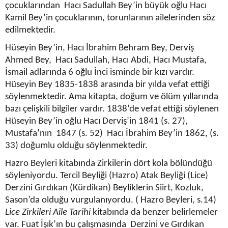
çocuklarından Hacı Sadullah Bey’in büyük oğlu Hacı
Kamil Bey’in çocuklarının, torunlarının ailelerinden söz
edilmektedir.
Hüseyin Bey’in, Hacı İbrahim Behram Bey, Derviş
Ahmed Bey, Hacı Sadullah, Hacı Abdi, Hacı Mustafa,
İsmail adlarında 6 oğlu İnci isminde bir kızı vardır.
Hüseyin Bey 1835-1838 arasında bir yılda vefat ettiği
söylenmektedir. Ama kitapta, doğum ve ölüm yıllarında
bazı çelişkili bilgiler vardır. 1838’de vefat ettiği söylenen
Hüseyin Bey’in oğlu Hacı Derviş’in 1841 (s. 27),
Mustafa’nın 1847 (s. 52) Hacı İbrahim Bey’in 1862, (s.
33) doğumlu olduğu söylenmektedir.
Hazro Beyleri kitabında Zirkilerin dört kola bölündüğü
söyleniyordu. Tercil Beyliği (Hazro) Atak Beyliği (Lice)
Derzini Gırdıkan (Kürdikan) Beyliklerin Siirt, Kozluk,
Sason’da olduğu vurgulanıyordu. ( Hazro Beyleri, s.14)
Lice Zirkileri Aile Tarihi
kitabında da benzer belirlemeler
var. Fuat İşık’ın bu çalışmasında Derzini ve Gırdıkan