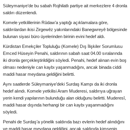
Süleymaniye’de bu sabah Rojhilatlı partiye ait merkezlere 4 dronla
saldırı düzenlendi.
Komele yetkililerinin Rûdaw’a yaptığı açıklamalara göre,
saldırılardan ikisi Zirgewêz yakınlarındaki Banegwreyê bölgesinde
bulunan siyasi büro üyelerinden birinin evini hedef aldı.
Kürdistan Emekçiler Topluluğu (Komele) Dış İlişkiler Sorumlusu
Emced Hüseyin Penahi, saldırının sabah saat 04.00 sıralarında
iki dronla gerçekleştirildiğini söyledi. Penahi, hedef alınan evin boş
olması nedeniyle can kaybı yaşanmadığını, ancak binada ciddi
maddi hasar meydana geldiğini belirtti.
Aynı saatlerde Süleymaniye’deki Surdaş Kampı da iki dronla
hedef alındı. Komele yetkilisi Aram Muderesi, saldırıya uğrayan
yerin kendi yapılarının bulunduğu alan olduğunu belirtti. Muderesî,
maddi hasar dışında herhangi bir can kaybı yaşanmadığını
söyledi.
Penahi de Surdaş’a yönelik saldırıda bazı evlerin hedef alındığını
ve maddi hasar meydana geldiğini, ancak saldırıda kimsenin