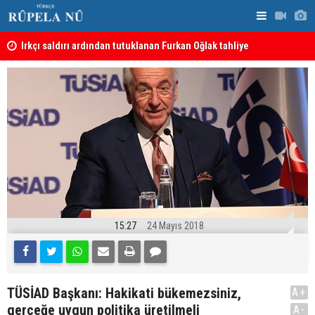
Irkçı saldırı ardından tutuklanan Furkan Oğlak tahliye
Haci Mahmu
edildi
birleştirme
15:27
24 Mayıs 2018
TÜSİAD Başkanı: Hakikati bükemezsiniz,
A+
gerçeğe uygun politika üretilmeli
A-