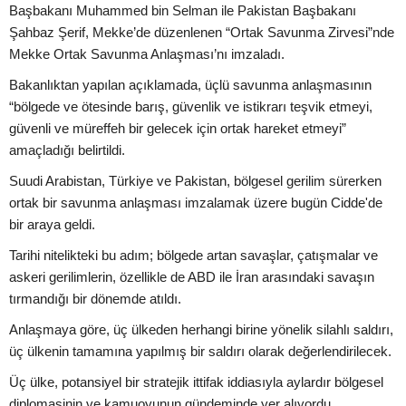
Başbakanı Muhammed bin Selman ile Pakistan Başbakanı
Şahbaz Şerif, Mekke’de düzenlenen “Ortak Savunma Zirvesi”nde
Mekke Ortak Savunma Anlaşması’nı imzaladı.
Bakanlıktan yapılan açıklamada, üçlü savunma anlaşmasının
“bölgede ve ötesinde barış, güvenlik ve istikrarı teşvik etmeyi,
güvenli ve müreffeh bir gelecek için ortak hareket etmeyi”
amaçladığı belirtildi.
Suudi Arabistan, Türkiye ve Pakistan, bölgesel gerilim sürerken
ortak bir savunma anlaşması imzalamak üzere bugün Cidde'de
bir araya geldi.
Tarihi nitelikteki bu adım; bölgede artan savaşlar, çatışmalar ve
askeri gerilimlerin, özellikle de ABD ile İran arasındaki savaşın
tırmandığı bir dönemde atıldı.
Anlaşmaya göre, üç ülkeden herhangi birine yönelik silahlı saldırı,
üç ülkenin tamamına yapılmış bir saldırı olarak değerlendirilecek.
Üç ülke, potansiyel bir stratejik ittifak iddiasıyla aylardır bölgesel
diplomasinin ve kamuoyunun gündeminde yer alıyordu.