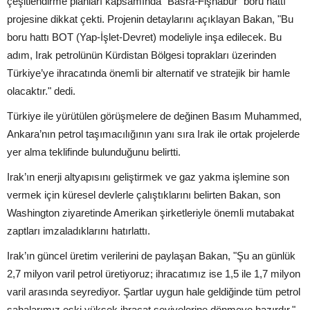
çeşitlendirme planları kapsamında "Basra-Fişhabur" boru hattı
projesine dikkat çekti. Projenin detaylarını açıklayan Bakan, "Bu
boru hattı BOT (Yap-İşlet-Devret) modeliyle inşa edilecek. Bu
adım, Irak petrolünün Kürdistan Bölgesi toprakları üzerinden
Türkiye’ye ihracatında önemli bir alternatif ve stratejik bir hamle
olacaktır." dedi.
Türkiye ile yürütülen görüşmelere de değinen Basım Muhammed,
Ankara’nın petrol taşımacılığının yanı sıra Irak ile ortak projelerde
yer alma teklifinde bulunduğunu belirtti.
Irak’ın enerji altyapısını geliştirmek ve gaz yakma işlemine son
vermek için küresel devlerle çalıştıklarını belirten Bakan, son
Washington ziyaretinde Amerikan şirketleriyle önemli mutabakat
zaptları imzaladıklarını hatırlattı.
Irak’ın güncel üretim verilerini de paylaşan Bakan, "Şu an günlük
2,7 milyon varil petrol üretiyoruz; ihracatımız ise 1,5 ile 1,7 milyon
varil arasında seyrediyor. Şartlar uygun hale geldiğinde tüm petrol
sahalarımız eski yüksek ihracat seviyelerine dönmeye hazırdır."