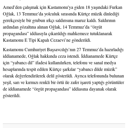
Amed’den çalışmak için Kastamonu’ya giden 18 yaşındaki Furkan
Oğlak, 13 Temmuz’da yolculuk sırasında Kürtçe müzik dinlediği
gerekçesiyle bir grubun ırkçı saldırısına maruz kaldı. Saldırının
ardından gözaltına alınan Oğlak, 14 Temmuz’da “örgüt
propagandası” iddiasıyla çıkarıldığı mahkemece tutuklanarak
Kastamonu E Tipi Kapalı Cezaevi’ne gönderildi.
Kastamonu Cumhuriyet Başsavcılığı’nın 27 Temmuz’da hazırladığı
iddianamede, Oğlak hakkında ceza istendi. İddianamede Kürtçe
için “yabancı dil” ifadesi kullanılırken, telefonu ve sanal medya
hesaplarında tespit edilen Kürtçe şarkılar “yabancı dilde müzik”
olarak değerlendirilerek delil gösterildi. Ayrıca telefonunda bulunan
yeşil, sarı ve kırmızı renkli bir örtü ile zafer işareti yaptığı görüntüler
de iddianamede “örgüt propagandası” iddiasına dayanak olarak
gösterildi.