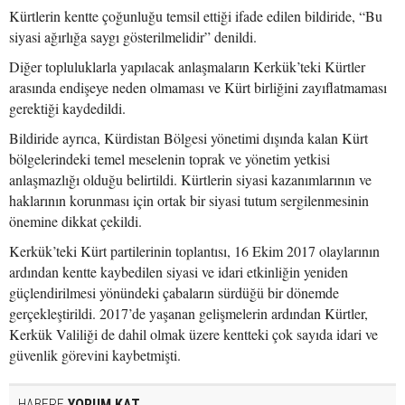
Kürtlerin kentte çoğunluğu temsil ettiği ifade edilen bildiride, “Bu
siyasi ağırlığa saygı gösterilmelidir” denildi.
Diğer topluluklarla yapılacak anlaşmaların Kerkük’teki Kürtler
arasında endişeye neden olmaması ve Kürt birliğini zayıflatmaması
gerektiği kaydedildi.
Bildiride ayrıca, Kürdistan Bölgesi yönetimi dışında kalan Kürt
bölgelerindeki temel meselenin toprak ve yönetim yetkisi
anlaşmazlığı olduğu belirtildi. Kürtlerin siyasi kazanımlarının ve
haklarının korunması için ortak bir siyasi tutum sergilenmesinin
önemine dikkat çekildi.
Kerkük’teki Kürt partilerinin toplantısı, 16 Ekim 2017 olaylarının
ardından kentte kaybedilen siyasi ve idari etkinliğin yeniden
güçlendirilmesi yönündeki çabaların sürdüğü bir dönemde
gerçekleştirildi. 2017’de yaşanan gelişmelerin ardından Kürtler,
Kerkük Valiliği de dahil olmak üzere kentteki çok sayıda idari ve
güvenlik görevini kaybetmişti.
HABERE
YORUM KAT