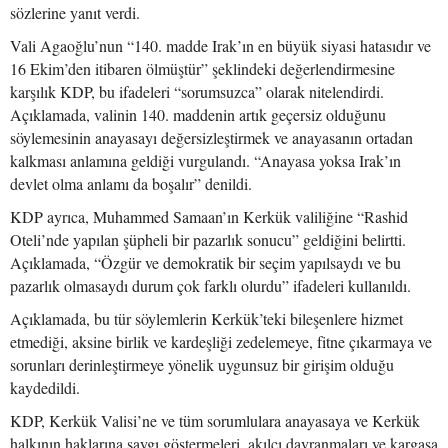
sözlerine yanıt verdi.
Vali Agaoğlu’nun “140. madde Irak’ın en büyük siyasi hatasıdır ve
16 Ekim’den itibaren ölmüştür” şeklindeki değerlendirmesine
karşılık KDP, bu ifadeleri “sorumsuzca” olarak nitelendirdi.
Açıklamada, valinin 140. maddenin artık geçersiz olduğunu
söylemesinin anayasayı değersizleştirmek ve anayasanın ortadan
kalkması anlamına geldiği vurgulandı. “Anayasa yoksa Irak’ın
devlet olma anlamı da boşalır” denildi.
KDP ayrıca, Muhammed Samaan’ın Kerkük valiliğine “Rashid
Oteli’nde yapılan şüpheli bir pazarlık sonucu” geldiğini belirtti.
Açıklamada, “Özgür ve demokratik bir seçim yapılsaydı ve bu
pazarlık olmasaydı durum çok farklı olurdu” ifadeleri kullanıldı.
Açıklamada, bu tür söylemlerin Kerkük’teki bileşenlere hizmet
etmediği, aksine birlik ve kardeşliği zedelemeye, fitne çıkarmaya ve
sorunları derinleştirmeye yönelik uygunsuz bir girişim olduğu
kaydedildi.
KDP, Kerkük Valisi’ne ve tüm sorumlulara anayasaya ve Kerkük
halkının haklarına saygı göstermeleri, akılcı davranmaları ve kargaşa