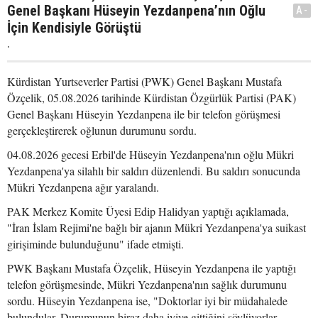
Genel Başkanı Hüseyin Yezdanpena’nın Oğlu
A-
İçin Kendisiyle Görüştü
.
Kürdistan Yurtseverler Partisi (PWK) Genel Başkanı Mustafa
Özçelik, 05.08.2026 tarihinde Kürdistan Özgürlük Partisi (PAK)
Genel Başkanı Hüseyin Yezdanpena ile bir telefon görüşmesi
gerçekleştirerek oğlunun durumunu sordu.
04.08.2026 gecesi Erbil'de Hüseyin Yezdanpena'nın oğlu Mükri
Yezdanpena'ya silahlı bir saldırı düzenlendi. Bu saldırı sonucunda
Mükri Yezdanpena ağır yaralandı.
PAK Merkez Komite Üyesi Edip Halidyan yaptığı açıklamada,
"İran İslam Rejimi'ne bağlı bir ajanın Mükri Yezdanpena'ya suikast
girişiminde bulunduğunu" ifade etmişti.
PWK Başkanı Mustafa Özçelik, Hüseyin Yezdanpena ile yaptığı
telefon görüşmesinde, Mükri Yezdanpena'nın sağlık durumunu
sordu. Hüseyin Yezdanpena ise, "Doktorlar iyi bir müdahalede
bulundular. Durumunun biraz daha iyiye gittiğini söylüyorlar.