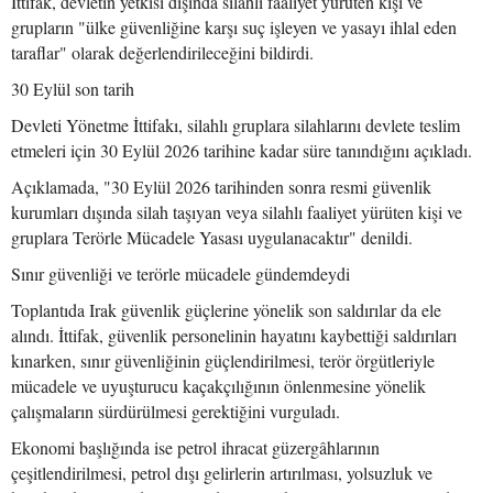
İttifak, devletin yetkisi dışında silahlı faaliyet yürüten kişi ve
grupların "ülke güvenliğine karşı suç işleyen ve yasayı ihlal eden
taraflar" olarak değerlendirileceğini bildirdi.
30 Eylül son tarih
Devleti Yönetme İttifakı, silahlı gruplara silahlarını devlete teslim
etmeleri için 30 Eylül 2026 tarihine kadar süre tanındığını açıkladı.
Açıklamada, "30 Eylül 2026 tarihinden sonra resmi güvenlik
kurumları dışında silah taşıyan veya silahlı faaliyet yürüten kişi ve
gruplara Terörle Mücadele Yasası uygulanacaktır" denildi.
Sınır güvenliği ve terörle mücadele gündemdeydi
Toplantıda Irak güvenlik güçlerine yönelik son saldırılar da ele
alındı. İttifak, güvenlik personelinin hayatını kaybettiği saldırıları
kınarken, sınır güvenliğinin güçlendirilmesi, terör örgütleriyle
mücadele ve uyuşturucu kaçakçılığının önlenmesine yönelik
çalışmaların sürdürülmesi gerektiğini vurguladı.
Ekonomi başlığında ise petrol ihracat güzergâhlarının
çeşitlendirilmesi, petrol dışı gelirlerin artırılması, yolsuzluk ve