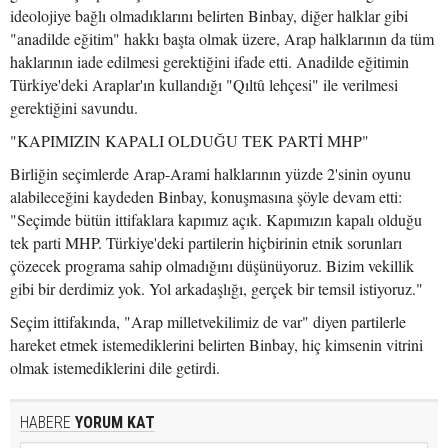
ideolojiye bağlı olmadıklarını belirten Binbay, diğer halklar gibi
"anadilde eğitim" hakkı başta olmak üzere, Arap halklarının da tüm
haklarının iade edilmesi gerektiğini ifade etti. Anadilde eğitimin
Türkiye'deki Araplar'ın kullandığı "Qıltû lehçesi" ile verilmesi
gerektiğini savundu.
"KAPIMIZIN KAPALI OLDUĞU TEK PARTİ MHP"
Birliğin seçimlerde Arap-Arami halklarının yüzde 2'sinin oyunu
alabileceğini kaydeden Binbay, konuşmasına şöyle devam etti:
"Seçimde bütün ittifaklara kapımız açık. Kapımızın kapalı olduğu
tek parti MHP. Türkiye'deki partilerin hiçbirinin etnik sorunları
çözecek programa sahip olmadığını düşünüyoruz. Bizim vekillik
gibi bir derdimiz yok. Yol arkadaşlığı, gerçek bir temsil istiyoruz."
Seçim ittifakında, "Arap milletvekilimiz de var" diyen partilerle
hareket etmek istemediklerini belirten Binbay, hiç kimsenin vitrini
olmak istemediklerini dile getirdi.
HABERE
YORUM KAT