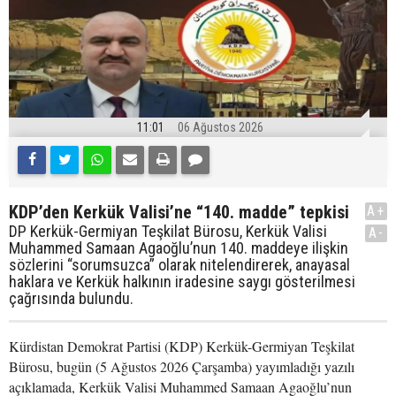
11:01
06 Ağustos 2026
KDP’den Kerkük Valisi’ne “140. madde” tepkisi
A+
DP Kerkük-Germiyan Teşkilat Bürosu, Kerkük Valisi
A-
Muhammed Samaan Agaoğlu’nun 140. maddeye ilişkin
sözlerini “sorumsuzca” olarak nitelendirerek, anayasal
haklara ve Kerkük halkının iradesine saygı gösterilmesi
çağrısında bulundu.
Kürdistan Demokrat Partisi (KDP) Kerkük-Germiyan Teşkilat
Bürosu, bugün (5 Ağustos 2026 Çarşamba) yayımladığı yazılı
açıklamada, Kerkük Valisi Muhammed Samaan Agaoğlu’nun