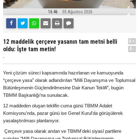
16:46
05 Ağustos 2026
12 maddelik çerçeve yasanın tam metni belli
A+
oldu: İşte tam metin!
A-
.
Yeni çözüm süreci kapsamında hazırlanan ve kamuoyunda
“çerçeve yasa” olarak adlandırılan “Milli Dayanışma ve Toplumsal
Bütünleşmenin Güçlendirilmesine Dair Kanun Teklifi”, bugün
TBMM Başkanlığı’na sunulacak.
12 maddeden oluşan teklifin cuma günü TBMM Adalet
Komisyonu'nda, pazar günü ise Genel Kurul'da görüşülerek
yasalaştırılması planlanıyor.
Çerçeve yasa olarak anılan ve TBMM'deki siyasî partilere
sunulan "Milli Dayanışma ve Toplumsal Bütünleşmenin