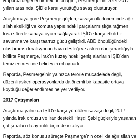
Raporda değerlendirmelerin odağını, Peşmerge'nin 2014-2017
yılları arasında IŞİD'e karşı yürüttüğü savaş oluşturuyor.
Araştırmaya göre Peşmerge güçleri, savaşın ilk döneminde ağır
silah eksikliği ve komuta yapısındaki parçalanmışlığa rağmen
kısa sürede sahaya uyum sağlayarak IŞİD'e karşı etkili bir
savunma ve karşı taarruz gücü geliştirdi. ABD öncülüğündeki
uluslararası koalisyonun hava desteği ve askeri danışmanlığıyla
birlikte Peşmerge, Irak'ın kuzeyindeki geniş alanların IŞİD'den
temizlenmesinde belirleyici rol oynadı.
Raporda, Peşmerge'nin yalnızca terörle mücadelede değil,
düzenli askeri operasyonlarda da önemli bir kapasite ortaya
koyduğu değerlendirmesine yer veriliyor.
2017 Çatışmaları
Araştırma yalnızca IŞİD'e karşı yürütülen savaşı değil, 2017
yılında Irak ordusu ve İran destekli Haşdi Şabi güçleriyle yaşanan
çatışmaları da ayrıntılı biçimde inceliyor.
Raporda, söz konusu süreçte Peşmerge'nin özellikle ağır silah ve