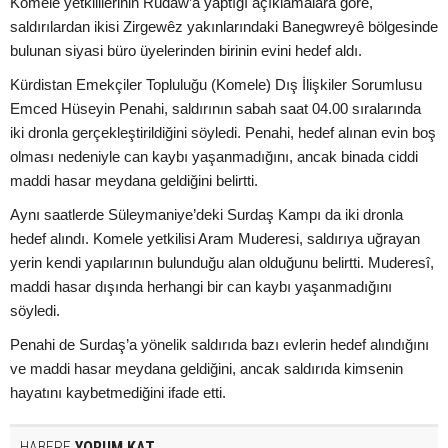
Komele yetkililerinin Rûdaw’a yaptığı açıklamalara göre,
saldırılardan ikisi Zirgewêz yakınlarındaki Banegwreyê bölgesinde
bulunan siyasi büro üyelerinden birinin evini hedef aldı.
Kürdistan Emekçiler Topluluğu (Komele) Dış İlişkiler Sorumlusu
Emced Hüseyin Penahi, saldırının sabah saat 04.00 sıralarında
iki dronla gerçekleştirildiğini söyledi. Penahi, hedef alınan evin boş
olması nedeniyle can kaybı yaşanmadığını, ancak binada ciddi
maddi hasar meydana geldiğini belirtti.
Aynı saatlerde Süleymaniye’deki Surdaş Kampı da iki dronla
hedef alındı. Komele yetkilisi Aram Muderesi, saldırıya uğrayan
yerin kendi yapılarının bulunduğu alan olduğunu belirtti. Muderesî,
maddi hasar dışında herhangi bir can kaybı yaşanmadığını
söyledi.
Penahi de Surdaş’a yönelik saldırıda bazı evlerin hedef alındığını
ve maddi hasar meydana geldiğini, ancak saldırıda kimsenin
hayatını kaybetmediğini ifade etti.
HABERE
YORUM KAT