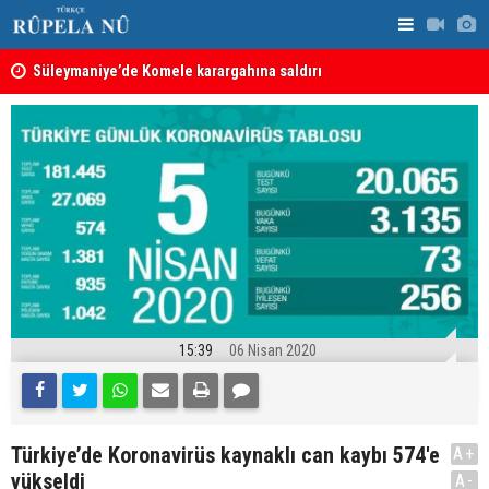
nın
Süleymaniye’de Komele karargahına saldırı
“Safları ne
sonuçlar d
15:39
06 Nisan 2020
Türkiye’de Koronavirüs kaynaklı can kaybı 574'e
A+
yükseldi
A-