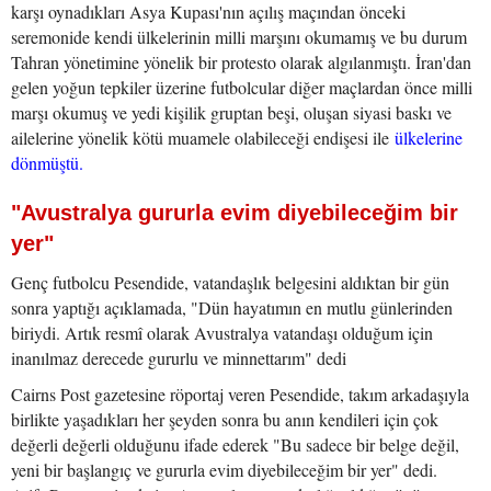
karşı oynadıkları Asya Kupası'nın açılış maçından önceki
seremonide kendi ülkelerinin milli marşını okumamış ve bu durum
Tahran yönetimine yönelik bir protesto olarak algılanmıştı. İran'dan
gelen yoğun tepkiler üzerine futbolcular diğer maçlardan önce milli
marşı okumuş ve yedi kişilik gruptan beşi, oluşan siyasi baskı ve
ailelerine yönelik kötü muamele olabileceği endişesi ile
ülkelerine
dönmüştü.
"Avustralya gururla evim diyebileceğim bir
yer"
Genç futbolcu Pesendide, vatandaşlık belgesini aldıktan bir gün
sonra yaptığı açıklamada, "Dün hayatımın en mutlu günlerinden
biriydi. Artık resmî olarak Avustralya vatandaşı olduğum için
inanılmaz derecede gururlu ve minnettarım" dedi
Cairns Post gazetesine röportaj veren Pesendide, takım arkadaşıyla
birlikte yaşadıkları her şeyden sonra bu anın kendileri için çok
değerli değerli olduğunu ifade ederek "Bu sadece bir belge değil,
yeni bir başlangıç ve gururla evim diyebileceğim bir yer" dedi.