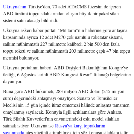
Ukrayna'nın
Türkiye'den, 70 adet ATACMS füzesini de içeren
ABD üretimi topçu silahlarından oluşan büyük bir paket silah
sistemi satın alacağı bildirildi.
Ukrayna askerî haber portalı "Militarni"nin haberine göre anlaşma
kapsamında ayrıca 12 adet M270 çok namlulu roketatar sistemi,
salkım mühimmatlı 227 milimetre kalibreli 2 bin 500'den fazla
topçu roketi ve salkım mühimmatlı 203 milimetre çaplı 47 bin topçu
mermisi bulunuyor.
Ukrayna portalının haberi, ABD Dışişleri Bakanlığı'nın Kongre'ye
ilettiği, 6 Ağustos tarihli ABD Kongresi Resmî Tutanağı belgelerine
dayanıyor.
Buna göre ABD hükümeti, 283 milyon ABD doları (245 milyon
euro) değerindeki anlaşmayı onaylıyor. Senato ve Temsilciler
Meclisi'nin 15 gün içinde itiraz etmemesi hâlinde anlaşma tamamen
onaylanmış sayılacak. Konuyla ilgili açıklamalara göre Ankara,
Türk Silahlı Kuvvetleri'nin envanterindeki eski model silahları
satmak istiyor. Ukrayna ise
Rusya'ya karşı topraklarını
savunmada
ateş gücünü artırabilmek için söz konusu silahlara talip