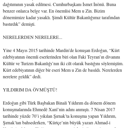
dağıtımının yasak edilmesi. Cumhurbaşkanı İsmet İnönü. Buna
benzer onlarca belge var. En önemlisi Mem u Zin. Bizim
dönemimize kadar yasaklı. Şimdi Kültür Bakanlığımız tarafından
bastırdık” demişti.
NERELERDEN NERELERE...
Yine 4 Mayıs 2015 tarihinde Mardin’de konuşan Erdoğan, “Kürt
edebiyatının önemli eserlerinden biri olan Faki Teyran’ın divanını
Kültür ve Turizm Bakanlığı’nın iki cilt olarak bastığını söylemiştim.
Kürt edebiyatının diğer bir eseri Mem u Zin de basıldı. Nerelerden
nerelere geldik” dedi.
YILDIRIM DA ÖVMÜŞTÜ!
Erdoğan gibi Türk Başbakan Binali Yıldırım da dönem dönem
konuşmalarında Ehmedê Xanî’nin adını anmıştı. 7 Nisan 2017
tarihinde yüzde 70’i yıkılan Şırnak’ta konuşma yapan Yıldırım,
Şırnak’tan bahsederken, “Kürtçe’nin büyük yazarı Ahmad-i