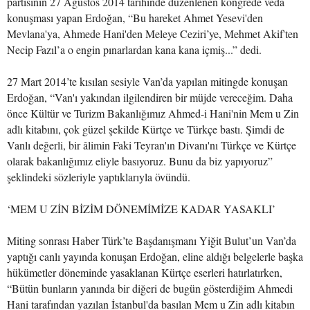
partisinin 27 Ağustos 2014 tarihinde düzenlenen kongrede veda
konuşması yapan Erdoğan, “Bu hareket Ahmet Yesevi'den
Mevlana'ya, Ahmede Hani'den Meleye Ceziri’ye, Mehmet Akif'ten
Necip Fazıl’a o engin pınarlardan kana kana içmiş...” dedi.
27 Mart 2014’te kısılan sesiyle Van’da yapılan mitingde konuşan
Erdoğan, “Van'ı yakından ilgilendiren bir müjde vereceğim. Daha
önce Kültür ve Turizm Bakanlığımız Ahmed-i Hani'nin Mem u Zin
adlı kitabını, çok güzel şekilde Kürtçe ve Türkçe bastı. Şimdi de
Vanlı değerli, bir âlimin Faki Teyran'ın Divanı'nı Türkçe ve Kürtçe
olarak bakanlığımız eliyle basıyoruz. Bunu da biz yapıyoruz”
şeklindeki sözleriyle yaptıklarıyla övündü.
‘MEM U ZİN BİZİM DÖNEMİMİZE KADAR YASAKLI’
Miting sonrası Haber Türk’te Başdanışmanı Yiğit Bulut’un Van’da
yaptığı canlı yayında konuşan Erdoğan, eline aldığı belgelerle başka
hükümetler döneminde yasaklanan Kürtçe eserleri hatırlatırken,
“Bütün bunların yanında bir diğeri de bugün gösterdiğim Ahmedi
Hani tarafından yazılan İstanbul'da basılan Mem u Zin adlı kitabın