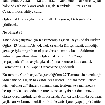
karar verdi. Avukatının karara itirazını kabul eden mahkeme, Oğlak
hakkında tahliye kararı verdi. Oğlak, Karabük T Tipi Kapalı
Cezaevi’nden tahliye edildi.
Oğlak hakkında açılan davanın ilk duruşması, 14 Ağustos’ta
görülecek.
Ne olmuştu?
Amed’den çalışmak için Kastamonu’ya giden 18 yaşındaki Furkan
Oğlak, 13 Temmuz’da yolculuk sırasında Kürtçe müzik dinlediği
gerekçesiyle bir grubun ırkçı saldırısına maruz kaldı. Saldırının
ardından gözaltına alınan Oğlak, 14 Temmuz’da “örgüt
propagandası” iddiasıyla çıkarıldığı mahkemece tutuklanarak
Kastamonu E Tipi Kapalı Cezaevi’ne gönderildi.
Kastamonu Cumhuriyet Başsavcılığı’nın 27 Temmuz’da hazırladığı
iddianamede, Oğlak hakkında ceza istendi. İddianamede Kürtçe
için “yabancı dil” ifadesi kullanılırken, telefonu ve sanal medya
hesaplarında tespit edilen Kürtçe şarkılar “yabancı dilde müzik”
olarak değerlendirilerek delil gösterildi. Ayrıca telefonunda bulunan
yeşil, sarı ve kırmızı renkli bir örtü ile zafer işareti yaptığı görüntüler