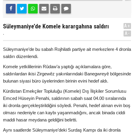
Süleymaniye’de Komele karargahına saldırı
A+
.
A-
Süleymaniye’de bu sabah Rojhilatlı partiye ait merkezlere 4 dronla
saldırı düzenlendi.
Komele yetkililerinin Rûdaw’a yaptığı açıklamalara göre,
saldırılardan ikisi Zirgewêz yakınlarındaki Banegwreyê bölgesinde
bulunan siyasi büro üyelerinden birinin evini hedef aldı.
Kürdistan Emekçiler Topluluğu (Komele) Dış İlişkiler Sorumlusu
Emced Hüseyin Penahi, saldırının sabah saat 04.00 sıralarında
iki dronla gerçekleştirildiğini söyledi. Penahi, hedef alınan evin boş
olması nedeniyle can kaybı yaşanmadığını, ancak binada ciddi
maddi hasar meydana geldiğini belirtti.
Aynı saatlerde Süleymaniye’deki Surdaş Kampı da iki dronla