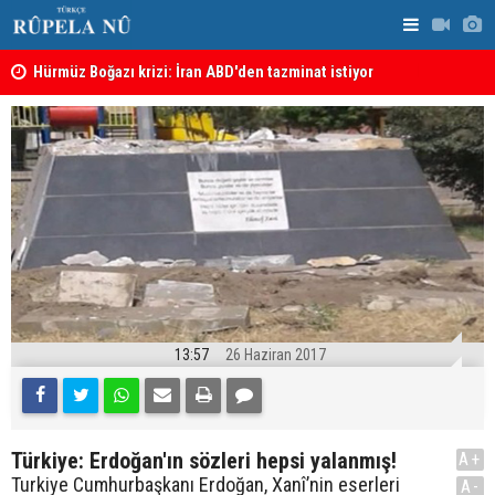
şı
Hürmüz Boğazı krizi: İran ABD'den tazminat istiyor
İran'dan Hü
13:57
26 Haziran 2017
Türkiye: Erdoğan'ın sözleri hepsi yalanmış!
A+
Turkiye Cumhurbaşkanı Erdoğan, Xanî’nin eserleri
A-