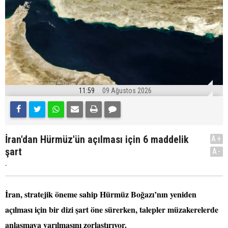
11:59
09 Ağustos 2026
İran'dan Hürmüz'ün açılması için 6 maddelik
A+
şart
A-
.
İran, stratejik öneme sahip Hürmüz Boğazı’nın yeniden
açılması için bir dizi şart öne sürerken, talepler müzakerelerde
anlaşmaya varılmasını zorlaştırıyor.