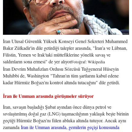
İran Ulusal Güvenlik Yüksek Konseyi Genel Sekreteri Muhammed
Bakır Zülkadir'in dile getirdiği talepler arasında, "İran'a ve Lübnan,
Filistin, Yemen ve Irak'taki müttefiklerine yönelik savaş ve
saldırıların sona ermesi" de yer alıyor
Fotoğraf: Wikipedia
İran Devrim Muhafızları Ordusu Sözcüsü Tuğgeneral Hüseyin
Muhibbi de, Washington "Tahran'ın tüm şartlarını kabul edene
kadar Hürmüz Boğazı'nı kontrol altında tutacağını" dile getirdi.
İran ile Umman arasında görüşmeler sürüyor
İran, savaşın başladığı Şubat ayından önce dünya petrol ve
sıvılaştırılmış doğal gaz (LNG) taşımacılığının yaklaşık beşte birinin
geçtiği Hürmüz Boğazı'nı fiilen abluka altında tutuyor. Ancak aynı
zamanda
İran ile Umman arasında, gemilerin geçişi konusunda