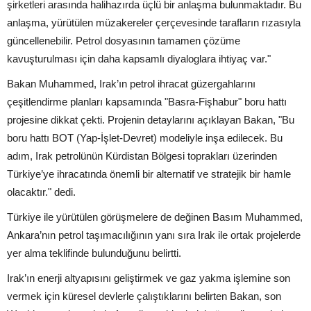
şirketleri arasında halihazırda üçlü bir anlaşma bulunmaktadır. Bu
anlaşma, yürütülen müzakereler çerçevesinde tarafların rızasıyla
güncellenebilir. Petrol dosyasının tamamen çözüme
kavuşturulması için daha kapsamlı diyaloglara ihtiyaç var."
Bakan Muhammed, Irak’ın petrol ihracat güzergahlarını
çeşitlendirme planları kapsamında "Basra-Fişhabur" boru hattı
projesine dikkat çekti. Projenin detaylarını açıklayan Bakan, "Bu
boru hattı BOT (Yap-İşlet-Devret) modeliyle inşa edilecek. Bu
adım, Irak petrolünün Kürdistan Bölgesi toprakları üzerinden
Türkiye’ye ihracatında önemli bir alternatif ve stratejik bir hamle
olacaktır." dedi.
Türkiye ile yürütülen görüşmelere de değinen Basım Muhammed,
Ankara’nın petrol taşımacılığının yanı sıra Irak ile ortak projelerde
yer alma teklifinde bulunduğunu belirtti.
Irak’ın enerji altyapısını geliştirmek ve gaz yakma işlemine son
vermek için küresel devlerle çalıştıklarını belirten Bakan, son