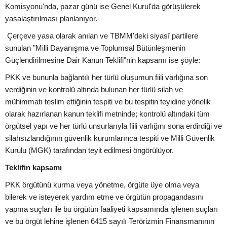
Komisyonu'nda, pazar günü ise Genel Kurul'da görüşülerek
yasalaştırılması planlanıyor.
Çerçeve yasa olarak anılan ve TBMM'deki siyasî partilere
sunulan "Milli Dayanışma ve Toplumsal Bütünleşmenin
Güçlendirilmesine Dair Kanun Teklifi"nin kapsamı ise şöyle:
PKK ve bununla bağlantılı her türlü oluşumun fiili varlığına son
verdiğinin ve kontrolü altında bulunan her türlü silah ve
mühimmatı teslim ettiğinin tespiti ve bu tespitin teyidine yönelik
olarak hazırlanan kanun teklifi metninde; kontrolü altındaki tüm
örgütsel yapı ve her türlü unsurlarıyla fiili varlığını sona erdirdiği ve
silahsızlandığının güvenlik kurumlarınca tespiti ve Milli Güvenlik
Kurulu (MGK) tarafından teyit edilmesi öngörülüyor.
Teklifin kapsamı
PKK örgütünü kurma veya yönetme, örgüte üye olma veya
bilerek ve isteyerek yardım etme ve örgütün propagandasını
yapma suçları ile bu örgütün faaliyeti kapsamında işlenen suçları
ve bu örgüt lehine işlenen 6415 sayılı Terörizmin Finansmanının