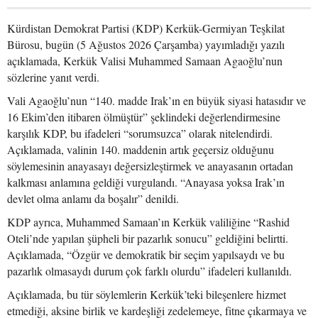
Kürdistan Demokrat Partisi (KDP) Kerkük-Germiyan Teşkilat
Bürosu, bugün (5 Ağustos 2026 Çarşamba) yayımladığı yazılı
açıklamada, Kerkük Valisi Muhammed Samaan Agaoğlu’nun
sözlerine yanıt verdi.
Vali Agaoğlu’nun “140. madde Irak’ın en büyük siyasi hatasıdır ve
16 Ekim’den itibaren ölmüştür” şeklindeki değerlendirmesine
karşılık KDP, bu ifadeleri “sorumsuzca” olarak nitelendirdi.
Açıklamada, valinin 140. maddenin artık geçersiz olduğunu
söylemesinin anayasayı değersizleştirmek ve anayasanın ortadan
kalkması anlamına geldiği vurgulandı. “Anayasa yoksa Irak’ın
devlet olma anlamı da boşalır” denildi.
KDP ayrıca, Muhammed Samaan’ın Kerkük valiliğine “Rashid
Oteli’nde yapılan şüpheli bir pazarlık sonucu” geldiğini belirtti.
Açıklamada, “Özgür ve demokratik bir seçim yapılsaydı ve bu
pazarlık olmasaydı durum çok farklı olurdu” ifadeleri kullanıldı.
Açıklamada, bu tür söylemlerin Kerkük’teki bileşenlere hizmet
etmediği, aksine birlik ve kardeşliği zedelemeye, fitne çıkarmaya ve