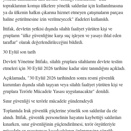
topraklarının komşu ülkelere yönelik saldırılar için kullanılmasına
ya da ülkenin halkın çıkarına hizmet etmeyen çatışmaların parçası
haline getirilmesine izin verilmeyecek" ifadeleri kullanıldı.
İttifak, devletin yetkisi dışında silahlı faaliyet yürüten kişi ve
grupların "ülke güvenliğine karşı suç işleyen ve yasayı ihlal eden
taraflar" olarak değerlendirileceğini bildirdi.
30 Eylül son tarih
Devleti Yönetme İttifakı, silahlı gruplara silahlarını devlete teslim
etmeleri için 30 Eylül 2026 tarihine kadar süre tanındığını açıkladı.
Açıklamada, "30 Eylül 2026 tarihinden sonra resmi güvenlik
kurumları dışında silah taşıyan veya silahlı faaliyet yürüten kişi ve
gruplara Terörle Mücadele Yasası uygulanacaktır" denildi.
Sınır güvenliği ve terörle mücadele gündemdeydi
Toplantıda Irak güvenlik güçlerine yönelik son saldırılar da ele
alındı. İttifak, güvenlik personelinin hayatını kaybettiği saldırıları
kınarken, sınır güvenliğinin güçlendirilmesi, terör örgütleriyle
mücadele ve uyuşturucu kaçakçılığının önlenmesine yönelik