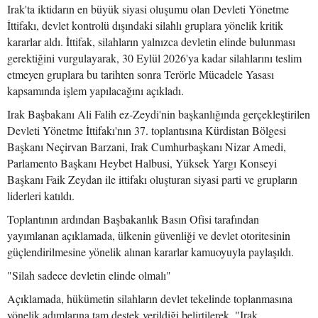
Irak'ta iktidarın en büyük siyasi oluşumu olan Devleti Yönetme
İttifakı, devlet kontrolü dışındaki silahlı gruplara yönelik kritik
kararlar aldı. İttifak, silahların yalnızca devletin elinde bulunması
gerektiğini vurgulayarak, 30 Eylül 2026'ya kadar silahlarını teslim
etmeyen gruplara bu tarihten sonra Terörle Mücadele Yasası
kapsamında işlem yapılacağını açıkladı.
Irak Başbakanı Ali Falih ez-Zeydi'nin başkanlığında gerçekleştirilen
Devleti Yönetme İttifakı'nın 37. toplantısına Kürdistan Bölgesi
Başkanı Neçirvan Barzani, Irak Cumhurbaşkanı Nizar Amedi,
Parlamento Başkanı Heybet Halbusi, Yüksek Yargı Konseyi
Başkanı Faik Zeydan ile ittifakı oluşturan siyasi parti ve grupların
liderleri katıldı.
Toplantının ardından Başbakanlık Basın Ofisi tarafından
yayımlanan açıklamada, ülkenin güvenliği ve devlet otoritesinin
güçlendirilmesine yönelik alınan kararlar kamuoyuyla paylaşıldı.
"Silah sadece devletin elinde olmalı"
Açıklamada, hükümetin silahların devlet tekelinde toplanmasına
yönelik adımlarına tam destek verildiği belirtilerek, "Irak