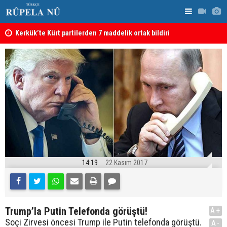
Kerkük’te Kürt partilerden 7 maddelik ortak bildiri
Irak: Silah
14:19
22 Kasım 2017
Trump’la Putin Telefonda görüştü!
A+
Soçi Zirvesi öncesi Trump ile Putin telefonda görüştü.
A-