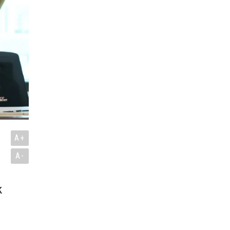
A+
A-
k
.