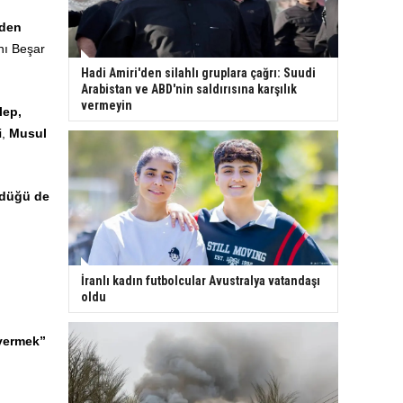
iden
anı Beşar
Hadi Amiri'den silahlı gruplara çağrı: Suudi
Arabistan ve ABD'nin saldırısına karşılık
vermeyin
lep,
i,
Musul
ndüğü de
İranlı kadın futbolcular Avustralya vatandaşı
oldu
 vermek”