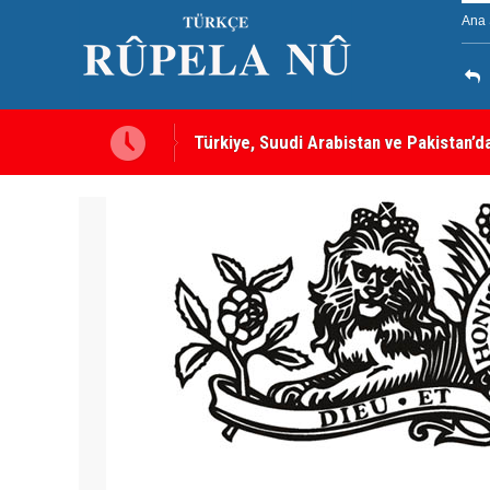
Ana 
ırı, tüm üyelere yapılmış
MEI Raporu: Peşmerge, Washington'ın O