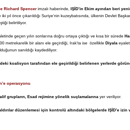
e Richard Spencer
imzalı haberinde,
IŞİD’in Ekim ayından beri yen
 iki yıl önce çıkarıldığı Suriye’nin kuzeybatısında, ülkenin Devlet Başk
iği belirtiliyor.
etinde geçen yılın sonlarına doğru ortaya çıktığı ve kısa bir sürede
Ha
00 metrekarelik bir alanı ele geçirdiği, Irak’ta ise özellikle
Diyala
eyalet
lduğunun sanıldığı kaydediliyor.
eki koalisyon tarafından ele geçirildiği belirlenen yerlerde görü
.
rin’e operasyonu
lif grupların, Esad rejimine yönelik suçlamalarına
yer veriliyor.
aldırılar düzenlemesi için kontrolü altındaki bölgelerde IŞİD’e izin