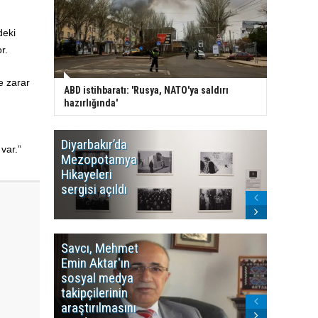
deki
r.
e zarar
ABD istihbaratı: 'Rusya, NATO'ya saldırı
hazırlığında'
Diyarbakır’da
WDR, Kü
var.”
Mezopotamya
yayın y
Hikayeleri
Cosmo K
sergisi açıldı
program
sonlandı
Savcı, Mehmet
Kürdist
Emin Aktar'ın
Bölgesi 
sosyal medya
Washing
takipçilerinin
Gündem
araştırılmasını
ile ilişkil