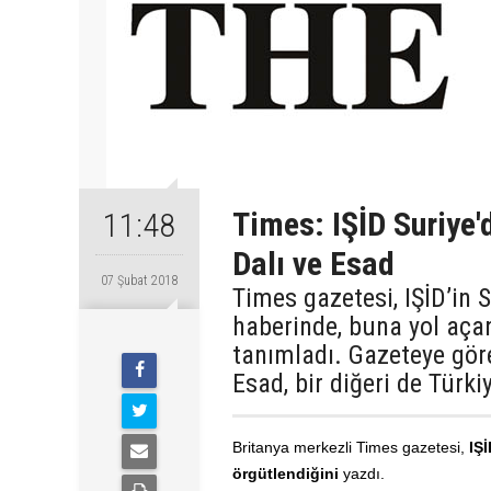
Times: IŞİD Suriye'
11:48
Dalı ve Esad
07 Şubat 2018
Times gazetesi, IŞİD’in S
haberinde, buna yol açan
tanımladı. Gazeteye göre
Esad, bir diğeri de Türki
Britanya merkezli Times gazetesi,
IŞİ
örgütlendiğini
yazdı.