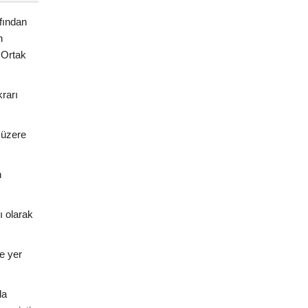
fından
n
 Ortak
rarı
 üzere
n
ı olarak
de yer
da