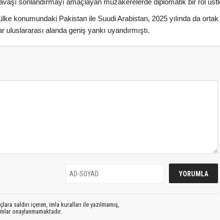
vaşı sonlandırmayı amaçlayan müzakerelerde diplomatik bir rol üstl
lke konumundaki Pakistan ile Suudi Arabistan, 2025 yılında da ortak 
 uluslararası alanda geniş yankı uyandırmıştı.
lara saldırı içeren, imla kuralları ile yazılmamış,
rumlar onaylanmamaktadır.