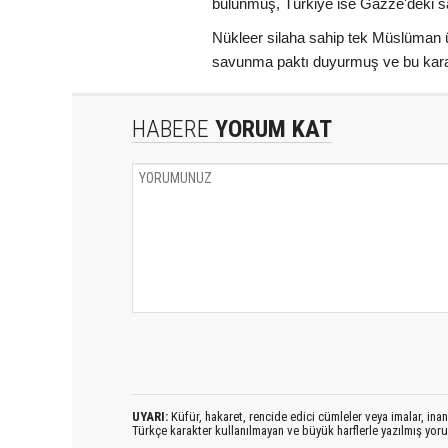
bulunmuş, Türkiye ise Gazze'deki sa
Nükleer silaha sahip tek Müslüman ü
savunma paktı duyurmuş ve bu karar
HABERE
YORUM KAT
UYARI:
Küfür, hakaret, rencide edici cümleler veya imalar, inanç
Türkçe karakter kullanılmayan ve büyük harflerle yazılmış yo