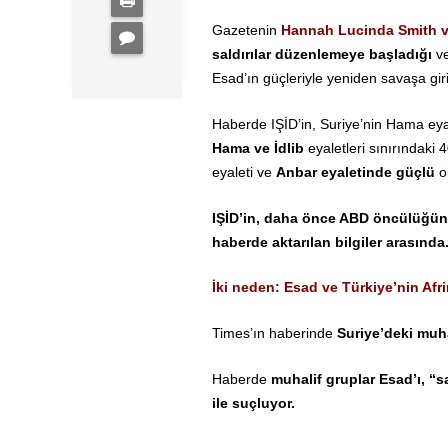
Gazetenin
Hannah Lucinda Smith v
saldırılar düzenlemeye başladığı
ve
Esad’ın güçleriyle yeniden savaşa girişt
Haberde IŞİD’in, Suriye’nin Hama eyal
Hama ve İdlib
eyaletleri sınırındaki 4
eyaleti ve
Anbar eyaletinde güçlü
o
IŞİD’in, daha önce ABD öncülüğünd
haberde aktarılan bilgiler arasında
İki neden: Esad ve Türkiye’nin Af
Times’ın haberinde
Suriye’deki muha
Haberde
muhalif gruplar Esad’ı, “s
ile suçluyor.