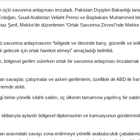
n üçlü savunma anlaşması imzaladı. Pakistan Dışişleri Bakanlığı tara
Erdoğan, Suudi Arabistan Veliaht Prensi ve Başbakanı Muhammed bi
baz Şerif, Mekke’de düzenlenen “Ortak Savunma Zirvesi”nde Mekke
ü savunma anlaşmasının “bölgede ve ötesinde barış, güvenlik ve istik
r gelecek için ortak hareket etmeyi” amaçladığı belirtildi.
an, bölgesel gerilim sürerken ortak bir savunma anlaşması imzalamak
tan savaşlar, çatışmalar ve askeri gerilimlerin, özellikle de ABD ile İra
nemde atıldı.
irine yönelik silahlı saldırı, üç ülkenin tamamına yapılmış bir saldır
tifak iddiasıyla aylardır bölgesel diplomasinin ve kamuoyunun gündemin
İran arasındaki savaşı sona erdirmeye yönelik arabuluculuk çabaların