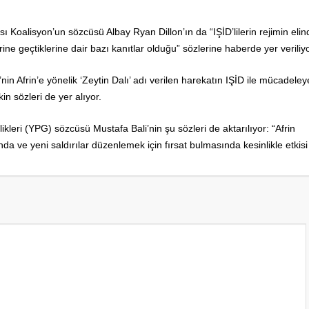
 Koalisyon’un sözcüsü Albay Ryan Dillon’ın da “IŞİD’lilerin rejimin elin
rine geçtiklerine dair bazı kanıtlar olduğu” sözlerine haberde yer veriliyo
in Afrin’e yönelik ‘Zeytin Dalı’ adı verilen harekatın IŞİD ile mücadeley
n sözleri de yer alıyor.
eri (YPG) sözcüsü Mustafa Bali’nin şu sözleri de aktarılıyor: “Afrin
ve yeni saldırılar düzenlemek için fırsat bulmasında kesinlikle etkisi 