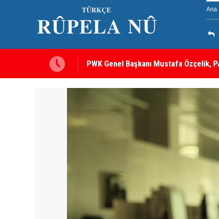
Ana 
PWK Genel Başkanı Mustafa Özçelik, PA
Görüştü
12 maddelik çerçeve yasanın tam metni 