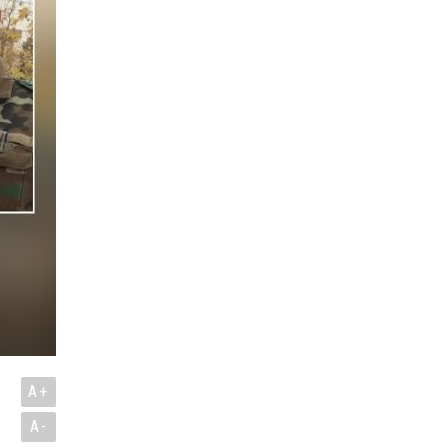
ı
A+
A-