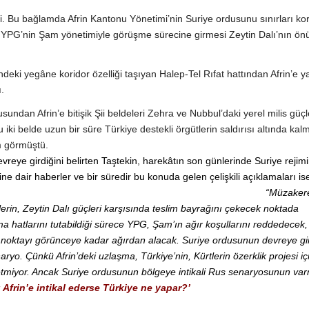
. Bu bağlamda Afrin Kantonu Yönetimi’nin Suriye ordusunu sınırları k
YPG’nin Şam yönetimiyle görüşme sürecine girmesi Zeytin Dalı’nın ön
eki yegâne koridor özelliği taşıyan Halep-Tel Rıfat hattından Afrin’e y
.
dan Afrin’e bitişik Şii beldeleri Zehra ve Nubbul’daki yerel milis güçl
iki belde uzun bir süre Türkiye destekli örgütlerin saldırısı altında kal
m görmüştü.
 devreye girdiğini belirten Taştekin, harekâtın son günlerinde Suriye rejimi
ğine dair haberler ve bir süredir bu konuda gelen çelişkili açıklamaları is
“Müzakere
erin, Zeytin Dalı güçleri karşısında teslim bayrağını çekecek noktada
hatlarını tutabildiği sürece YPG, Şam’ın ağır koşullarını reddedecek,
i noktayı görünceye kadar ağırdan alacak. Suriye ordusunun devreye g
yo. Çünkü Afrin’deki uzlaşma, Türkiye’nin, Kürtlerin özerklik projesi iç
 etmiyor. Ancak Suriye ordusunun bölgeye intikali Rus senaryosunun va
 Afrin’e intikal ederse Türkiye ne yapar?’