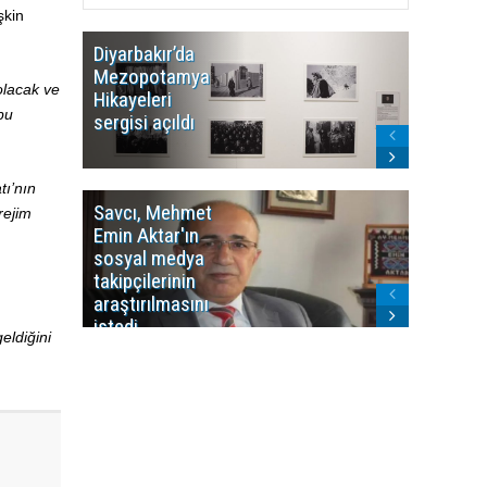
şkin
Diyarbakır’da
WDR, Kü
Mezopotamya
yayın y
olacak ve
Hikayeleri
Cosmo K
bu
sergisi açıldı
program
sonlandı
ı’nın
Savcı, Mehmet
Kürdist
rejim
Emin Aktar'ın
Bölgesi 
sosyal medya
Washing
takipçilerinin
Gündem
araştırılmasını
ile ilişkil
istedi
eldiğini