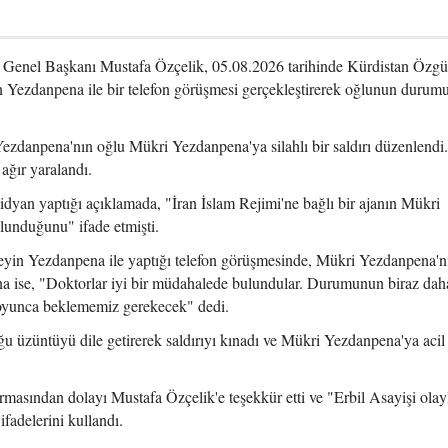
) Genel Başkanı Mustafa Özçelik, 05.08.2026 tarihinde Kürdistan Özgü
 Yezdanpena ile bir telefon görüşmesi gerçekleştirerek oğlunun durum
ezdanpena'nın oğlu Mükri Yezdanpena'ya silahlı bir saldırı düzenlendi
ağır yaralandı.
an yaptığı açıklamada, "İran İslam Rejimi'ne bağlı bir ajanın Mükri
lunduğunu" ifade etmişti.
in Yezdanpena ile yaptığı telefon görüşmesinde, Mükri Yezdanpena'nı
ise, "Doktorlar iyi bir müdahalede bulundular. Durumunun biraz daha
 boyunca beklememiz gerekecek" dedi.
 üzüntüyü dile getirerek saldırıyı kınadı ve Mükri Yezdanpena'ya acil 
asından dolayı Mustafa Özçelik'e teşekkür etti ve "Erbil Asayişi olayla
ifadelerini kullandı.