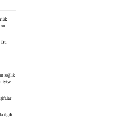
rlük
unu
. Bu
n sağlık
 iyiye
şifalar
 ilgili