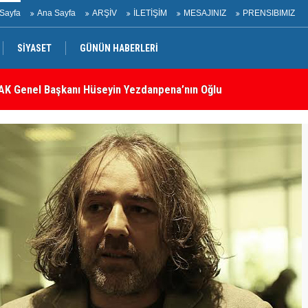
Sayfa
Ana Sayfa
ARŞİV
İLETİŞİM
MESAJINIZ
PRENSIBIMIZ
K Genel Başkanı Hüseyin Yezdanpena’nın Oğlu İçin Kendisiyle
SİYASET
GÜNÜN HABERLERİ
İr
belli oldu: İşte tam metin!