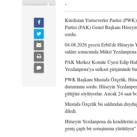
.
Kürdistan Yurtseverler Partisi (PWK
Partisi (PAK) Genel Başkanı Hüseyin
sordu.
04.08.2026 gecesi Erbil'de Hüseyin Y
saldırı sonucunda Mükri Yezdanpena 
PAK Merkez Komite Üyesi Edip Halidy
Yezdanpena'ya suikast girişiminde bu
PWK Başkanı Mustafa Özçelik, Hüsey
durumunu sordu. Hüseyin Yezdanpena 
gittiğini söylüyorlar. Ancak 24 saat
Mustafa Özçelik bu saldırıdan duyduğu
diledi.
Hüseyin Yezdanpena da kendilerini arm
geniş çaplı bir soruşturma yürütüyor" 