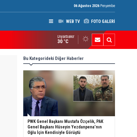
06 Ağustos 2026
Perşembe
WEB TV
FOTO GALERİ
Diyarbakır
an’da Pezeşkiyan gerilimi: Hamaney’den istifa uyarısı
30 °C
Bu Kategorideki Diğer Haberler
PWK Genel Başkanı Mustafa Özçelik, PAK
Genel Başkanı Hüseyin Yezdanpena’nın
Oğlu İçin Kendisiyle Görüştü