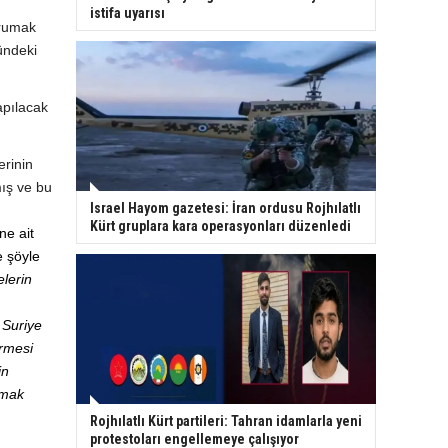
istifa uyarısı
orumak
ündeki
apılacak
erinin
mış ve bu
Israel Hayom gazetesi: İran ordusu Rojhılatlı
Kürt gruplara kara operasyonları düzenledi
ne ait
e şöyle
lerin
 Suriye
irmesi
in
rmak
Rojhılatlı Kürt partileri: Tahran idamlarla yeni
protestoları engellemeye çalışıyor