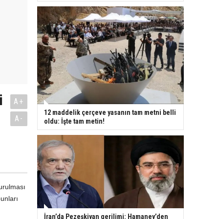
i
A+
12 maddelik çerçeve yasanın tam metni belli
A-
oldu: İşte tam metin!
durulması
unları
İran’da Pezeşkiyan gerilimi: Hamaney’den