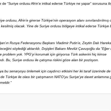
de “Suriye ordusu Afrin’e intikal ederse Türkiye ne yapar” sorusuna ili
ye ordusu, Afrin’e girerse Türkiye’nin operasyon alanı sınırlandırılmış 
kesilmiş olacak. Yine de Suriye ordusu bölgeye intikal ederse Türkiye 
n’ın Rusya Federasyonu Başkanı Vladimir Putin’e, Zeytin Dalı Harekat
ceğini söylediği aktarıldı. Dışişleri Bakanı Mevlüt Çavuşoğlu da “Eğer 
e problem yok. YPG’yi korumak için giriyorsa Türk askerini hiç kimse
ndı. Bu, Suriye ordusu ile çatışma riskini göze alan bir pozisyon.
ya bu senaryoyu önlemek için caydırıcı etkisini her iki taraf üzerinde de
 de Türkiye ile olası bir çatışmanın NATO’yu Suriye’ye davet anlamına g
meldir.”