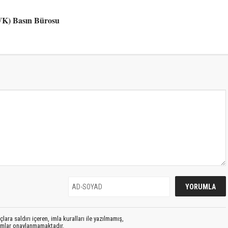
PWK) Basın Bürosu
lara saldırı içeren, imla kuralları ile yazılmamış,
rumlar onaylanmamaktadır.