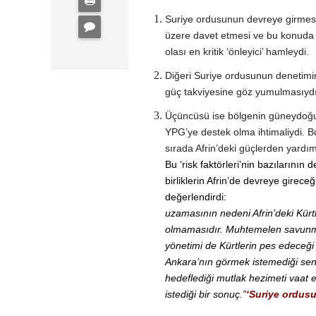
Suriye ordusunun devreye girmesi
üzere davet etmesi ve bu konuda 
olası en kritik ‘önleyici’ hamleydi.
Diğeri Suriye ordusunun denetimind
güç takviyesine göz yumulmasıydı
Üçüncüsü ise bölgenin güneydoğusun
YPG’ye destek olma ihtimaliydi. Bu 
sırada Afrin’deki güçlerden yardı
Bu ‘risk faktörleri’nin bazılarının
birliklerin Afrin’de devreye girece
değerlendirdi:
uzamasının nedeni Afrin’deki Kürtl
olmamasıdır. Muhtemelen savunma 
yönetimi de Kürtlerin pes edeceğ
Ankara’nın görmek istemediği senar
hedeflediği mutlak hezimeti vaat
istediği bir sonuç.”
‘Suriye ordusu