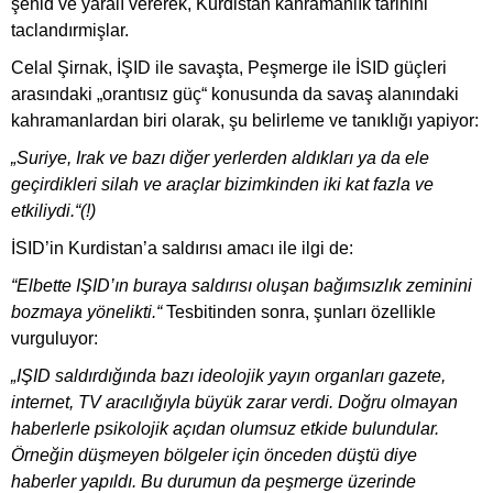
şehid ve yaralı vererek, Kurdistan kahramanlık tarihini
taclandırmişlar.
Celal Şirnak, İŞID ile savaşta, Peşmerge ile İSID güçleri
arasındaki „orantısız güç“ konusunda da savaş alanındaki
kahramanlardan biri olarak, şu belirleme ve tanıklığı yapiyor:
„Suriye, Irak ve bazı diğer yerlerden aldıkları ya da ele
geçirdikleri silah ve araçlar bizimkinden iki kat fazla ve
etkiliydi.“(!)
İSID’in Kurdistan’a saldırısı amacı ile ilgi de:
“Elbette IŞID’ın buraya saldırısı oluşan bağımsızlık zeminini
bozmaya yönelikti.“
Tesbitinden sonra, şunları özellikle
vurguluyor:
„IŞID saldırdığında bazı ideolojik yayın organları gazete,
internet, TV aracılığıyla büyük zarar verdi. Doğru olmayan
haberlerle psikolojik açıdan olumsuz etkide bulundular.
Örneğin düşmeyen bölgeler için önceden düştü diye
haberler yapıldı. Bu durumun da peşmerge üzerinde