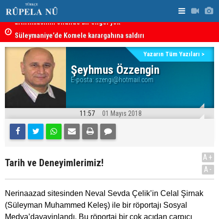
artırılmasının önünde bir engel yok
“Safları ne
Süleymaniye’de Komele karargahına saldırı
sonuçlar d
Yazarın Tüm Yazıları >
Şeyhmus Özzengin
E-posta:
szengi@hotmail.com
11:57
01 Mayıs 2018
A+
Tarih ve Deneyimlerimiz!
A-
Nerinaazad sitesinden Neval Sevda Çelik’in Celal Şirnak
(Süleyman Muhammed Keleş) ile bir röportajı Sosyal
Medya’dayayinlandı. Bu röportaj bir çok açıdan çarpıcı