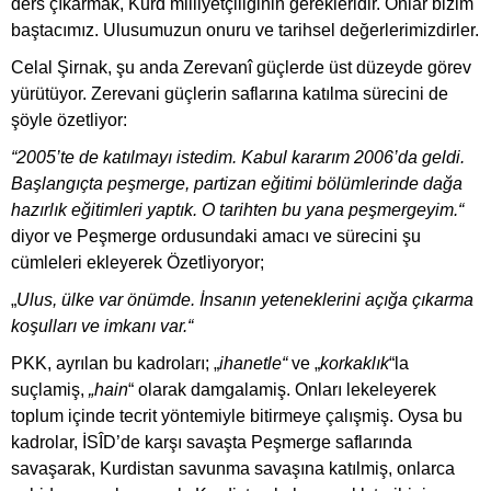
ders çıkarmak, Kurd milliyetçiliğinin gerekleridir. Onlar bizim
baştacımız. Ulusumuzun onuru ve tarihsel değerlerimizdirler.
Celal Şirnak, şu anda Zerevanî güçlerde üst düzeyde görev
yürütüyor. Zerevani güçlerin saflarına katılma sürecini de
şöyle özetliyor:
“2005’te de katılmayı istedim.
Kabul kararım 2006’da geldi.
Başlangıçta peşmerge, partizan eğitimi bölümlerinde dağa
hazırlık eğitimleri yaptık. O tarihten bu yana peşmergeyim.“
diyor ve Peşmerge ordusundaki amacı ve sürecini şu
cümleleri ekleyerek Özetliyoryor;
„
Ulus, ülke var önümde. İnsanın yeteneklerini açığa çıkarma
koşulları ve imkanı var.“
PKK, ayrılan bu kadroları; „
ihanetle“
ve „
korkaklık
“la
suçlamiş,
„hain
“ olarak damgalamiş. Onları lekeleyerek
toplum içinde tecrit yöntemiyle bitirmeye çalışmiş. Oysa bu
kadrolar, İSÎD’de karşı savaşta Peşmerge saflarında
savaşarak, Kurdistan savunma savaşına katılmiş, onlarca