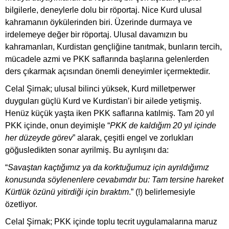
bilgilerle, deneylerle dolu bir röportaj. Nice Kurd ulusal
kahramanın öykülerinden biri. Üzerinde durmaya ve
irdelemeye değer bir röportaj. Ulusal davamızın bu
kahramanları, Kurdistan gençliğine tanıtmak, bunların tercih,
mücadele azmi ve PKK saflarında başlarına gelenlerden
ders çıkarmak açısından önemli deneyimler içermektedir.
Celal Şirnak; ulusal bilinci yüksek, Kurd milletperwer
duyguları güçlü Kurd ve Kurdistan’i bir ailede yetişmiş.
Henüz küçük yaşta iken PKK saflarına katılmiş. Tam 20 yıl
PKK içinde, onun deyimişle “
PKK de kaldığım 20 yıl içinde
her düzeyde görev
” alarak, çeşitli engel ve zorlukları
göğusledikten sonar ayrilmiş. Bu ayrılışını da:
“
Savaştan kaçtığımız ya da korktuğumuz için ayrıldığımız
konusunda söylenenlere cevabımdır bu: Tam tersine hareket
Kürtlük özünü yitirdiği için bıraktım
.” (!) belirlemesiyle
özetliyor.
Celal Şirnak; PKK içinde toplu tecrit uygulamalarına maruz