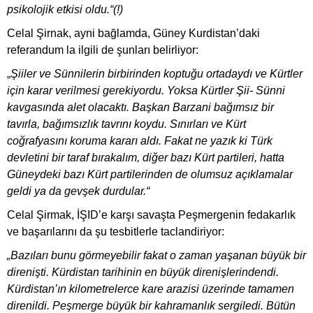
psikolojik etkisi oldu.“(!)
Celal Şirnak, ayni bağlamda, Güney Kurdistan’daki
referandum la ilgili de şunları belirliyor:
„
Şiiler ve Sünnilerin birbirinden koptuğu ortadaydı ve Kürtler
için karar verilmesi gerekiyordu. Yoksa Kürtler Şii- Sünni
kavgasında alet olacaktı. Başkan Barzani bağımsız bir
tavırla, bağımsızlık tavrını koydu. Sınırları ve Kürt
coğrafyasını koruma kararı aldı. Fakat ne yazık ki Türk
devletini bir taraf bırakalım, diğer bazı Kürt partileri, hatta
Güneydeki bazı Kürt partilerinden de olumsuz açıklamalar
geldi ya da gevşek durdular.“
Celal Şirmak, İŞID’e karşı savaşta Peşmergenin fedakarlık
ve başarılarını da şu tesbitlerle taclandiriyor:
„Bazıları bunu görmeyebilir fakat o zaman yaşanan büyük bir
direnişti. Kürdistan tarihinin en büyük direnişlerindendi.
Kürdistan’ın kilometrelerce kare arazisi üzerinde tamamen
direnildi. Peşmerge büyük bir kahramanlık sergiledi. Bütün