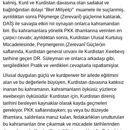
kalmiş, Kurd ve Kurdistan davasına olan sadakat ve
bağlılığından dolayi “
İlkel Miliyetçi
” muamele ile suçlanmiş,
ayrıldıktan sonra Pêşmerge (Zerevanî) güçlerine katılarak,
DAÎŞ ile savaşta etkin rol oynayan onlarca kahramandan
biri. Bu kahramanlara yönelik PKK ithamlarına verinlen en
çarpıcı cevabı; ayrıldıktan sonra, Kurdistan Ulusal Kurtuluş
Mücadelesinde, Peşmergenin (Zerevanî Güçler)in
saflarında, Kurdistan general unvanı ile Kurdistan Xwebexş
tarihine geçen DR. Süleyman ve onlarca arkadaşı gibi,
sergiledikleri Pratik ve verdikleri cevaplarla ispatlamişlar.
Ulusal duyguları güçlü ve kurdperwer bir ailede eğitimini
alan ve bu değerlerle büyüyen, Kurdistan davasına katıksız
inanan bu kahramanın, kahramanların öyküsü; yüzlerce
xwebexşin öyküsüdür. Kurdistan için, Kurdistan direniş
tarihini besleyen kaynaklar olarak kayda geçmeleri
gerekiyor. PKK saflarındayken; şu veya bu düzeyde
ithamlara, saldırılara maruz kalan, fedakarlıkları unutturulan
bu kahramanları öne çıkarmak ve mücadele tarihlerinden