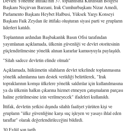
Devleti Yönetme İttifakı'nın 37. toplantısına Kürdistan Bölgesi
Başkanı Neçirvan Barzani, Irak Cumhurbaşkanı Nizar Amedi,
Parlamento Başkanı Heybet Halbusi, Yüksek Yargı Konseyi
Başkanı Faik Zeydan ile ittifakı oluşturan siyasi parti ve grupların
liderleri katıldı.
Toplantının ardından Başbakanlık Basın Ofisi tarafından
yayımlanan açıklamada, ülkenin güvenliği ve devlet otoritesinin
güçlendirilmesine yönelik alınan kararlar kamuoyuyla paylaşıldı.
"Silah sadece devletin elinde olmalı"
Açıklamada, hükümetin silahların devlet tekelinde toplanmasına
yönelik adımlarına tam destek verildiği belirtilerek, "Irak
topraklarının komşu ülkelere yönelik saldırılar için kullanılmasına
ya da ülkenin halkın çıkarına hizmet etmeyen çatışmaların parçası
haline getirilmesine izin verilmeyecek" ifadeleri kullanıldı.
İttifak, devletin yetkisi dışında silahlı faaliyet yürüten kişi ve
grupların "ülke güvenliğine karşı suç işleyen ve yasayı ihlal eden
taraflar" olarak değerlendirileceğini bildirdi.
30 Eylül son tarih