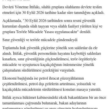
Devleti Yönetme İttifakı, silahlı gruplara silahlarını devlete teslim
etmeleri için 30 Eylül 2026 tarihine kadar süre tanındığını açıkladı.
Açıklamada, "30 Eylül 2026 tarihinden sonra resmi güvenlik
kurumları dışında silah taşıyan veya silahlı faaliyet yürüten kişi ve
gruplara Terörle Mücadele Yasası uygulanacaktır" denildi.
Sınır güvenliği ve terörle mücadele gündemdeydi
Toplantıda Irak güvenlik güçlerine yönelik son saldırılar da ele
alındı. İttifak, güvenlik personelinin hayatını kaybettiği saldırıları
kınarken, sınır güvenliğinin güçlendirilmesi, terör örgütleriyle
mücadele ve uyuşturucu kaçakçılığının önlenmesine yönelik
çalışmaların sürdürülmesi gerektiğini vurguladı.
Ekonomi başlığında ise petrol ihracat güzergâhlarının
çeşitlendirilmesi, petrol dışı gelirlerin artırılması, yolsuzluk ve
kaçakçılıkla mücadelenin sürdürülmesi konuları masaya yatırıldı.
İttifak ayrıca hükümet kabinesindeki eksik bakanlıkların bir an önce
tamamlanması çağrısında bulunarak, bakan adaylarının
parlamentoya gönderilmesi ve onay sürecinin hızlandırılmasını