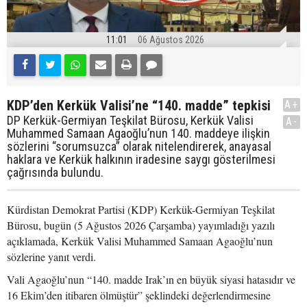
11:01
06 Ağustos 2026
KDP’den Kerkük Valisi’ne “140. madde” tepkisi
A+
DP Kerkük-Germiyan Teşkilat Bürosu, Kerkük Valisi
A-
Muhammed Samaan Agaoğlu’nun 140. maddeye ilişkin
sözlerini “sorumsuzca” olarak nitelendirerek, anayasal
haklara ve Kerkük halkının iradesine saygı gösterilmesi
çağrısında bulundu.
Kürdistan Demokrat Partisi (KDP) Kerkük-Germiyan Teşkilat
Bürosu, bugün (5 Ağustos 2026 Çarşamba) yayımladığı yazılı
açıklamada, Kerkük Valisi Muhammed Samaan Agaoğlu’nun
sözlerine yanıt verdi.
Vali Agaoğlu’nun “140. madde Irak’ın en büyük siyasi hatasıdır ve
16 Ekim’den itibaren ölmüştür” şeklindeki değerlendirmesine