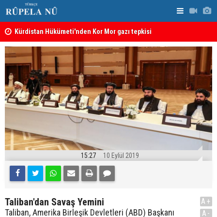
Kürdistan Hükümeti'nden Kor Mor gazı tepkisi
KDP’den Ke
15:27
10 Eylül 2019
Taliban'dan Savaş Yemini
A+
Taliban, Amerika Birleşik Devletleri (ABD) Başkanı
A-