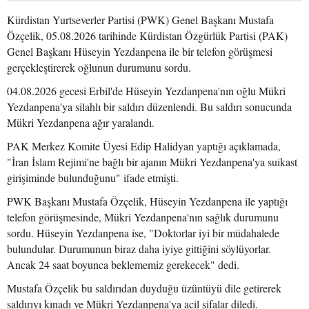
Kürdistan Yurtseverler Partisi (PWK) Genel Başkanı Mustafa
Özçelik, 05.08.2026 tarihinde Kürdistan Özgürlük Partisi (PAK)
Genel Başkanı Hüseyin Yezdanpena ile bir telefon görüşmesi
gerçekleştirerek oğlunun durumunu sordu.
04.08.2026 gecesi Erbil'de Hüseyin Yezdanpena'nın oğlu Mükri
Yezdanpena'ya silahlı bir saldırı düzenlendi. Bu saldırı sonucunda
Mükri Yezdanpena ağır yaralandı.
PAK Merkez Komite Üyesi Edip Halidyan yaptığı açıklamada,
"İran İslam Rejimi'ne bağlı bir ajanın Mükri Yezdanpena'ya suikast
girişiminde bulunduğunu" ifade etmişti.
PWK Başkanı Mustafa Özçelik, Hüseyin Yezdanpena ile yaptığı
telefon görüşmesinde, Mükri Yezdanpena'nın sağlık durumunu
sordu. Hüseyin Yezdanpena ise, "Doktorlar iyi bir müdahalede
bulundular. Durumunun biraz daha iyiye gittiğini söylüyorlar.
Ancak 24 saat boyunca beklememiz gerekecek" dedi.
Mustafa Özçelik bu saldırıdan duyduğu üzüntüyü dile getirerek
saldırıyı kınadı ve Mükri Yezdanpena'ya acil şifalar diledi.