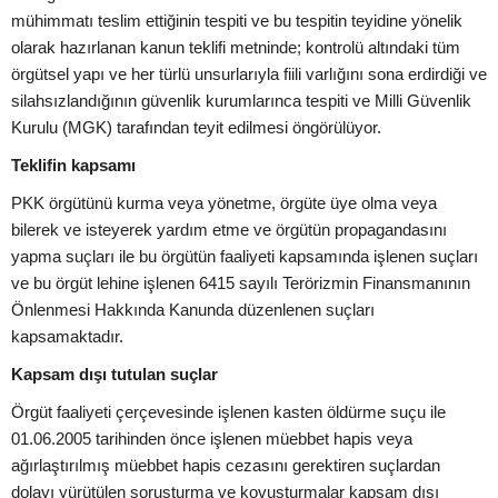
mühimmatı teslim ettiğinin tespiti ve bu tespitin teyidine yönelik
olarak hazırlanan kanun teklifi metninde; kontrolü altındaki tüm
örgütsel yapı ve her türlü unsurlarıyla fiili varlığını sona erdirdiği ve
silahsızlandığının güvenlik kurumlarınca tespiti ve Milli Güvenlik
Kurulu (MGK) tarafından teyit edilmesi öngörülüyor.
Teklifin kapsamı
PKK örgütünü kurma veya yönetme, örgüte üye olma veya
bilerek ve isteyerek yardım etme ve örgütün propagandasını
yapma suçları ile bu örgütün faaliyeti kapsamında işlenen suçları
ve bu örgüt lehine işlenen 6415 sayılı Terörizmin Finansmanının
Önlenmesi Hakkında Kanunda düzenlenen suçları
kapsamaktadır.
Kapsam dışı tutulan suçlar
Örgüt faaliyeti çerçevesinde işlenen kasten öldürme suçu ile
01.06.2005 tarihinden önce işlenen müebbet hapis veya
ağırlaştırılmış müebbet hapis cezasını gerektiren suçlardan
dolayı yürütülen soruşturma ve kovuşturmalar kapsam dışı