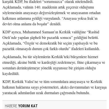
karşılık KDP, bu ifadeleri “sorumsuzca” olarak nitelendirdi.
Açıklamada, valinin 140. maddenin artık geçersiz olduğunu
söylemesinin anayasayı değersizleştirmek ve anayasanın ortadan
kalkması anlamına geldiği vurgulandı. “Anayasa yoksa Irak’ın
devlet olma anlamı da boşalır” denildi.
KDP ayrıca, Muhammed Samaan’ın Kerkük valiliğine “Rashid
Oteli’nde yapılan şüpheli bir pazarlık sonucu” geldiğini belirtti.
Açıklamada, “Özgür ve demokratik bir seçim yapılsaydı ve bu
pazarlık olmasaydı durum çok farklı olurdu” ifadeleri kullanıldı.
Açıklamada, bu tür söylemlerin Kerkük’teki bileşenlere hizmet
etmediği, aksine birlik ve kardeşliği zedelemeye, fitne çıkarmaya ve
sorunları derinleştirmeye yönelik uygunsuz bir girişim olduğu
kaydedildi.
KDP, Kerkük Valisi’ne ve tüm sorumlulara anayasaya ve Kerkük
halkının haklarına saygı göstermeleri, akılcı davranmaları ve kargaşa
yaratacak adımlardan uzak durmaları çağrısında bulundu.
HABERE
YORUM KAT