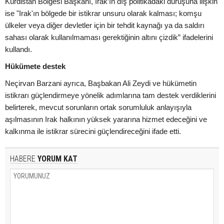
Kürdistan Bölgesi Başkanı, Irak’ın dış politikadaki duruşuna ilişkin
ise "Irak'ın bölgede bir istikrar unsuru olarak kalması; komşu
ülkeler veya diğer devletler için bir tehdit kaynağı ya da saldırı
sahası olarak kullanılmaması gerektiğinin altını çizdik” ifadelerini
kullandı.
Hükümete destek
Neçirvan Barzani ayrıca, Başbakan Ali Zeydi ve hükümetin
istikrarı güçlendirmeye yönelik adımlarına tam destek verdiklerini
belirterek, mevcut sorunların ortak sorumluluk anlayışıyla
aşılmasının Irak halkının yüksek yararına hizmet edeceğini ve
kalkınma ile istikrar sürecini güçlendireceğini ifade etti.
HABERE
YORUM KAT