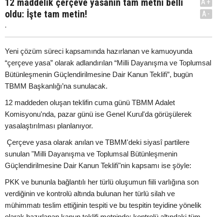
12 maddelik çerçeve yasanın tam metni belli
A+
oldu: İşte tam metin!
A-
.
Yeni çözüm süreci kapsamında hazırlanan ve kamuoyunda
“çerçeve yasa” olarak adlandırılan “Milli Dayanışma ve Toplumsal
Bütünleşmenin Güçlendirilmesine Dair Kanun Teklifi”, bugün
TBMM Başkanlığı’na sunulacak.
12 maddeden oluşan teklifin cuma günü TBMM Adalet
Komisyonu'nda, pazar günü ise Genel Kurul'da görüşülerek
yasalaştırılması planlanıyor.
Çerçeve yasa olarak anılan ve TBMM'deki siyasî partilere
sunulan "Milli Dayanışma ve Toplumsal Bütünleşmenin
Güçlendirilmesine Dair Kanun Teklifi"nin kapsamı ise şöyle:
PKK ve bununla bağlantılı her türlü oluşumun fiili varlığına son
verdiğinin ve kontrolü altında bulunan her türlü silah ve
mühimmatı teslim ettiğinin tespiti ve bu tespitin teyidine yönelik
olarak hazırlanan kanun teklifi metninde; kontrolü altındaki tüm