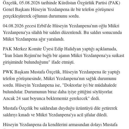
Özçelik, 05.08.2026 tarihinde Kürdistan Özgürlük Partisi (PAK)
Genel Başkanı Hüseyin Yezdanpena ile bir telefon görüşmesi
gerçekleştirerek oğlunun durumunu sordu.
04.08.2026 gecesi Erbil'de Hüseyin Yezdanpena'nın oğlu Mükri
Yezdanpena'ya silahlı bir saldırı düzenlendi. Bu saldırı sonucunda
Mükri Yezdanpena ağır yaralandı.
PAK Merkez Komite Üyesi Edip Halidyan yaptığı açıklamada,
"İran İslam Rejimi'ne bağlı bir ajanın Mükri Yezdanpena'ya suikast
girişiminde bulunduğunu" ifade etmişti.
PWK Başkanı Mustafa Özçelik, Hüseyin Yezdanpena ile yaptığı
telefon görüşmesinde, Mükri Yezdanpena'nın sağlık durumunu
sordu. Hüseyin Yezdanpena ise, "Doktorlar iyi bir müdahalede
bulundular. Durumunun biraz daha iyiye gittiğini söylüyorlar.
Ancak 24 saat boyunca beklememiz gerekecek" dedi.
Mustafa Özçelik bu saldırıdan duyduğu üzüntüyü dile getirerek
saldırıyı kınadı ve Mükri Yezdanpena'ya acil şifalar diledi.
Hüseyin Yezdanpena da kendilerini armasından dolayı Mustafa