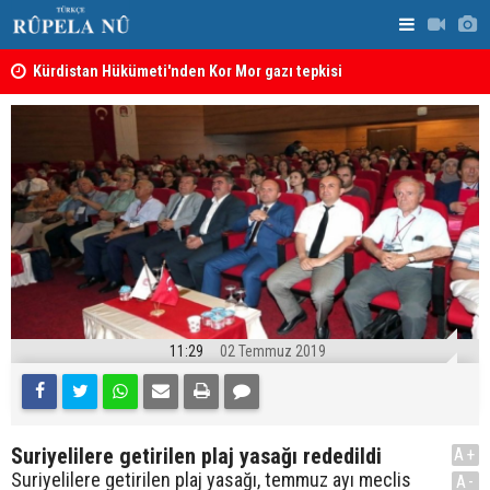
Kürdistan Hükümeti'nden Kor Mor gazı tepkisi
KDP’den Ke
11:29
02 Temmuz 2019
Suriyelilere getirilen plaj yasağı rededildi
A+
Suriyelilere getirilen plaj yasağı, temmuz ayı meclis
A-