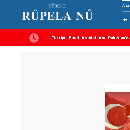
Ana 
Türkiye, Suudi Arabistan ve Pakistan’d
sayılacak
MEI Raporu: Peşmerge, Washington'ın O