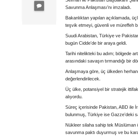
Savunma Anlaşması’nı imzaladı.
Bakanlıktan yapılan açıklamada, üçl
teşvik etmeyi, güvenli ve müreffeh bi
Suudi Arabistan, Türkiye ve Pakist
bugün Cidde'de bir araya geldi.
Tarihi nitelikteki bu adım; bölgede ar
arasındaki savaşın tırmandığı bir dö
Anlaşmaya göre, üç ülkeden herhangi b
değerlendirilecek.
Üç ülke, potansiyel bir stratejik it
alıyordu.
Süreç içerisinde Pakistan, ABD ile 
bulunmuş, Türkiye ise Gazze'deki sa
Nükleer silaha sahip tek Müslüman ü
savunma paktı duyurmuş ve bu karar