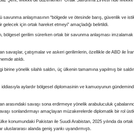
ü savunma anlaşmasının “bölgede ve ötesinde barış, güvenlik ve istik
r gelecek için ortak hareket etmeyi” amaçladığı belirtildi.
an, bölgesel gerilim sürerken ortak bir savunma anlaşması imzalamak
tan savaşlar, çatışmalar ve askeri gerilimlerin, özellikle de ABD ile İra
nemde atıldı.
irine yönelik silahlı saldırı, üç ülkenin tamamına yapılmış bir saldır
tifak iddiasıyla aylardır bölgesel diplomasinin ve kamuoyunun gündemin
İran arasındaki savaşı sona erdirmeye yönelik arabuluculuk çabaların
vaşı sonlandırmayı amaçlayan müzakerelerde diplomatik bir rol üstl
lke konumundaki Pakistan ile Suudi Arabistan, 2025 yılında da ortak 
 uluslararası alanda geniş yankı uyandırmıştı.