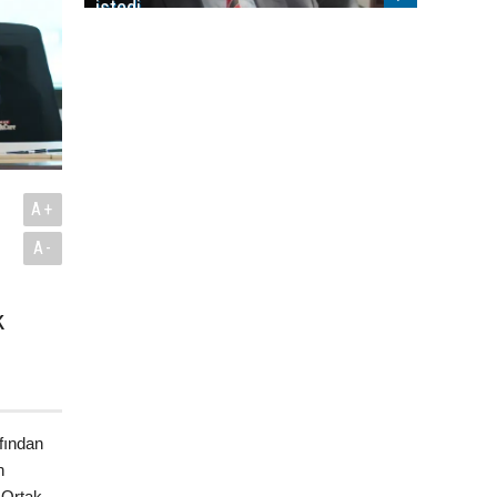
istedi
A+
A-
k
.
fından
n
 Ortak