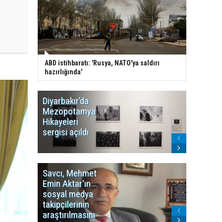
ABD istihbaratı: 'Rusya, NATO'ya saldırı
hazırlığında'
Diyarbakır’da
WDR, Kü
Mezopotamya
yayın y
Hikayeleri
Cosmo K
sergisi açıldı
program
sonlandı
Savcı, Mehmet
Kürdist
Emin Aktar'ın
Bölgesi 
sosyal medya
Washing
takipçilerinin
Gündem
araştırılmasını
ile ilişkil