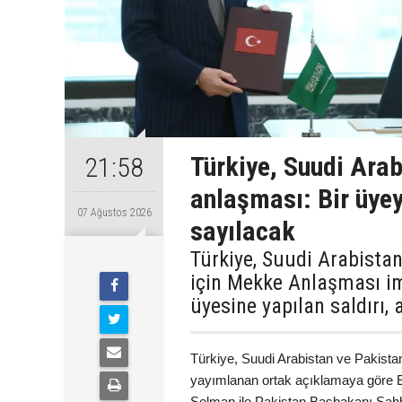
Türkiye, Suudi Ara
21:58
anlaşması: Bir üyey
07 Ağustos 2026
sayılacak
Türkiye, Suudi Arabista
için Mekke Anlaşması im
üyesine yapılan saldırı,
Türkiye, Suudi Arabistan ve Pakista
yayımlanan ortak açıklamaya göre 
Selman ile Pakistan Başbakanı Şah