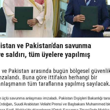
bistan ve Pakistan’dan savunma
e saldırı, tüm üyelere yapılmış
n ve Pakistan arasında bugün bölgesel güvenli
zalandı. Buna göre ittifakın herhangi bir
 anlaşmanın tüm taraflarına yapılmış sayılacak
n üçlü savunma anlaşması imzaladı. Pakistan Dışişleri Bakanlığı tara
Erdoğan, Suudi Arabistan Veliaht Prensi ve Başbakanı Muhammed bi
baz Şerif, Mekke’de düzenlenen “Ortak Savunma Zirvesi”nde Mekke