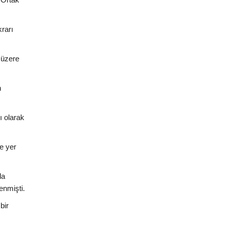
rarı
 üzere
n
ı olarak
de yer
da
enmişti.
bir