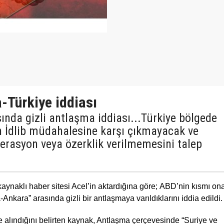
a-Türkiye iddiası
ında gizli antlaşma iddiası...Türkiye bölgede
ın İdlib müdahalesine karşı çıkmayacak ve
derasyon veya özerklik verilmemesini talep
ynaklı haber sitesi Acel’in aktardığına göre; ABD’nin kısmı on
nkara” arasında gizli bir antlaşmaya varıldıklarını iddia edildi.
 alındığını belirten kaynak, Antlaşma çerçevesinde “Suriye ve