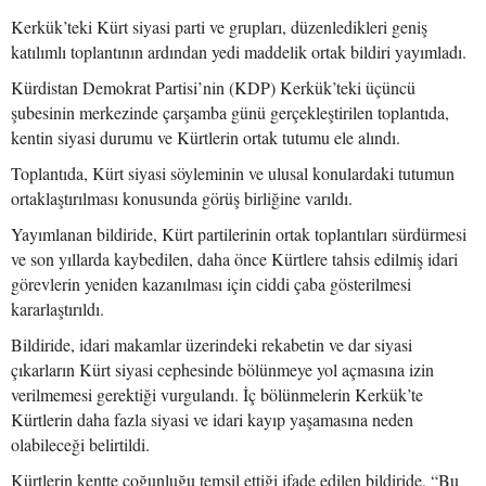
Kerkük’teki Kürt siyasi parti ve grupları, düzenledikleri geniş
katılımlı toplantının ardından yedi maddelik ortak bildiri yayımladı.
Kürdistan Demokrat Partisi’nin (KDP) Kerkük’teki üçüncü
şubesinin merkezinde çarşamba günü gerçekleştirilen toplantıda,
kentin siyasi durumu ve Kürtlerin ortak tutumu ele alındı.
Toplantıda, Kürt siyasi söyleminin ve ulusal konulardaki tutumun
ortaklaştırılması konusunda görüş birliğine varıldı.
Yayımlanan bildiride, Kürt partilerinin ortak toplantıları sürdürmesi
ve son yıllarda kaybedilen, daha önce Kürtlere tahsis edilmiş idari
görevlerin yeniden kazanılması için ciddi çaba gösterilmesi
kararlaştırıldı.
Bildiride, idari makamlar üzerindeki rekabetin ve dar siyasi
çıkarların Kürt siyasi cephesinde bölünmeye yol açmasına izin
verilmemesi gerektiği vurgulandı. İç bölünmelerin Kerkük’te
Kürtlerin daha fazla siyasi ve idari kayıp yaşamasına neden
olabileceği belirtildi.
Kürtlerin kentte çoğunluğu temsil ettiği ifade edilen bildiride, “Bu