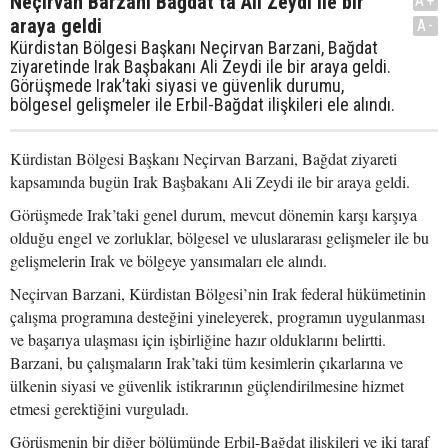
Neçirvan Barzani Bağdat’ta Ali Zeydi ile bir
A+
araya geldi
A-
Kürdistan Bölgesi Başkanı Neçirvan Barzani, Bağdat
ziyaretinde Irak Başbakanı Ali Zeydi ile bir araya geldi.
Görüşmede Irak’taki siyasi ve güvenlik durumu,
bölgesel gelişmeler ile Erbil-Bağdat ilişkileri ele alındı.
Kürdistan Bölgesi Başkanı Neçirvan Barzani, Bağdat ziyareti
kapsamında bugün Irak Başbakanı Ali Zeydi ile bir araya geldi.
Görüşmede Irak’taki genel durum, mevcut dönemin karşı karşıya
olduğu engel ve zorluklar, bölgesel ve uluslararası gelişmeler ile bu
gelişmelerin Irak ve bölgeye yansımaları ele alındı.
Neçirvan Barzani, Kürdistan Bölgesi’nin Irak federal hükümetinin
çalışma programına desteğini yineleyerek, programın uygulanması
ve başarıya ulaşması için işbirliğine hazır olduklarını belirtti.
Barzani, bu çalışmaların Irak’taki tüm kesimlerin çıkarlarına ve
ülkenin siyasi ve güvenlik istikrarının güçlendirilmesine hizmet
etmesi gerektiğini vurguladı.
Görüşmenin bir diğer bölümünde Erbil-Bağdat ilişkileri ve iki taraf