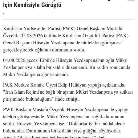
İçin Kendisiyle Görüştü
.
Kürdistan Yurtseverler Partisi (PWK) Genel Başkanı Mustafa
Özçelik, 05.08.2026 tarihinde Kürdistan Özgürlük Partisi (PAK)
Genel Başkanı Hüseyin Yezdanpena ile bir telefon görüşmesi
gerçekleştirerek oğlunun durumunu sordu.
04.08.2026 gecesi Erbil'de Hüseyin Yezdanpena'nın oğlu Mükri
Yezdanpena'ya silahlı bir saldırı düzenlendi. Bu saldırı sonucunda
Mükri Yezdanpena ağır yaralandı.
PAK Merkez Komite Üyesi Edip Halidyan yaptığı açıklamada,
"İran İslam Rejimi'ne bağlı bir ajanın Mükri Yezdanpena'ya suikast
girişiminde bulunduğunu" ifade etmişti.
PWK Başkanı Mustafa Özçelik, Hüseyin Yezdanpena ile yaptığı
telefon görüşmesinde, Mükri Yezdanpena'nın sağlık durumunu
sordu. Hüseyin Yezdanpena ise, "Doktorlar iyi bir müdahalede
bulundular. Durumunun biraz daha iyiye gittiğini söylüyorlar.
Ancak 24 saat boyunca beklememiz gerekecek" dedi.