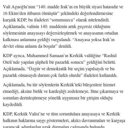
Vali Agaoğlu’nun “140. madde Irak’ın en büyük siyasi hatasıdır ve
16 Ekim’den itibaren ölmüştür” şeklindeki değerlendirmesine
karşılık KDP, bu ifadeleri “sorumsuzca” olarak nitelendirdi.
Açıklamada, valinin 140. maddenin artık geçersiz olduğunu
söylemesinin anayasayı değersizleştirmek ve anayasanın ortadan
kalkması anlamına geldiği vurgulandı. “Anayasa yoksa Irak’ın
devlet olma anlamı da boşalır” denildi.
KDP ayrıca, Muhammed Samaan’ın Kerkük valiliğine “Rashid
Oteli’nde yapılan şüpheli bir pazarlık sonucu” geldiğini belirtti.
Açıklamada, “Özgür ve demokratik bir seçim yapılsaydı ve bu
pazarlık olmasaydı durum çok farklı olurdu” ifadeleri kullanıldı.
Açıklamada, bu tür söylemlerin Kerkük’teki bileşenlere hizmet
etmediği, aksine birlik ve kardeşliği zedelemeye, fitne çıkarmaya ve
sorunları derinleştirmeye yönelik uygunsuz bir girişim olduğu
kaydedildi.
KDP, Kerkük Valisi’ne ve tüm sorumlulara anayasaya ve Kerkük
halkının haklarına saygı göstermeleri, akılcı davranmaları ve kargaşa
yaratacak adımlardan uzak durmaları çağrısında bulundu.