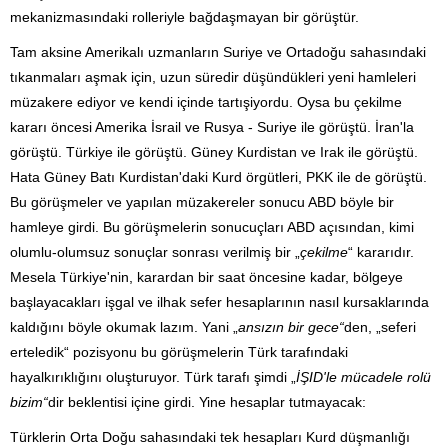
mekanizmasındaki rolleriyle bağdaşmayan bir görüştür.
Tam aksine Amerikalı uzmanların Suriye ve Ortadoğu sahasındaki
tıkanmaları aşmak için, uzun süredir düşündükleri yeni hamleleri
müzakere ediyor ve kendi içinde tartışiyordu. Oysa bu çekilme
kararı öncesi Amerika İsrail ve Rusya - Suriye ile görüştü. İran'la
görüştü. Türkiye ile görüştü. Güney Kurdistan ve Irak ile görüştü.
Hata Güney Batı Kurdistan'daki Kurd örgütleri, PKK ile de görüştü.
Bu görüşmeler ve yapılan müzakereler sonucu ABD böyle bir
hamleye girdi. Bu görüşmelerin sonucuçları ABD açısından, kimi
olumlu-olumsuz sonuçlar sonrası verilmiş bir „
çekilme
“ kararıdır.
Mesela Türkiye'nin, karardan bir saat öncesine kadar, bölgeye
başlayacakları işgal ve ilhak sefer hesaplarının nasıl kursaklarında
kaldığını böyle okumak lazım. Yani „
ansızın bir gece“
den, „seferi
erteledik“ pozisyonu bu görüşmelerin Türk tarafındaki
hayalkırıklığını oluşturuyor. Türk tarafı şimdi „
İŞID'le mücadele rolü
bizim“
dir beklentisi içine girdi. Yine hesaplar tutmayacak:
Türklerin Orta Doğu sahasındaki tek hesapları Kurd düşmanlığı