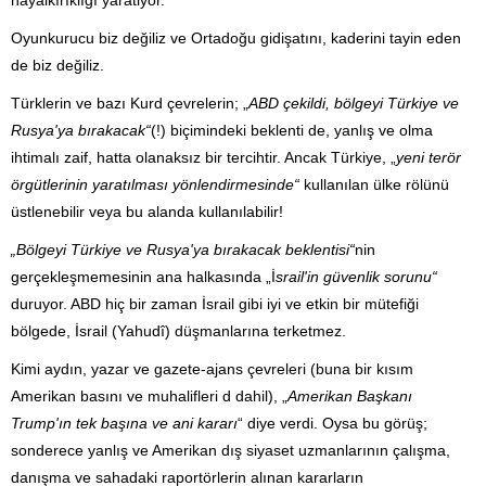
hayalkırıklığı yaratiyor.
Oyunkurucu biz değiliz ve Ortadoğu gidişatını, kaderini tayin eden
de biz değiliz.
Türklerin ve bazı Kurd çevrelerin; „
ABD çekildi, bölgeyi Türkiye ve
Rusya'ya bırakacak“
(!) biçimindeki beklenti de, yanlış ve olma
ihtimalı zaif, hatta olanaksız bir tercihtir. Ancak Türkiye, „
yeni terör
örgütlerinin yaratılması yönlendirmesinde“
kullanılan ülke rölünü
üstlenebilir veya bu alanda kullanılabilir!
„Bölgeyi Türkiye ve Rusya'ya bırakacak beklentisi“
nin
gerçekleşmemesinin ana halkasında „İ
srail'in güvenlik sorunu“
duruyor. ABD hiç bir zaman İsrail gibi iyi ve etkin bir mütefiği
bölgede, İsrail (Yahudî) düşmanlarına terketmez.
Kimi aydın, yazar ve gazete-ajans çevreleri (buna bir kısım
Amerikan basını ve muhalifleri d dahil), „
Amerikan Başkanı
Trump'ın tek başına ve ani kararı
“ diye verdi. Oysa bu görüş;
sonderece yanlış ve Amerikan dış siyaset uzmanlarının çalışma,
danışma ve sahadaki raportörlerin alınan kararların