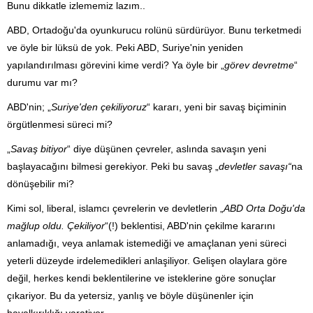
Bunu dikkatle izlememiz lazım..
ABD, Ortadoğu'da oyunkurucu rolünü sürdürüyor. Bunu terketmedi
ve öyle bir lüksü de yok. Peki ABD, Suriye'nin yeniden
yapılandırılması görevini kime verdi? Ya öyle bir „
görev devretme
“
durumu var mı?
ABD'nin; „
Suriye'den çekiliyoruz
“ kararı, yeni bir savaş biçiminin
örgütlenmesi süreci mi?
„
Savaş bitiyor
“ diye düşünen çevreler, aslında savaşın yeni
başlayacağını bilmesi gerekiyor. Peki bu savaş „
devletler savaşı“
na
dönüşebilir mi?
Kimi sol, liberal, islamcı çevrelerin ve devletlerin „
ABD Orta Doğu'da
mağlup oldu. Çekiliyor
“(!) beklentisi, ABD'nin çekilme kararını
anlamadığı, veya anlamak istemediği ve amaçlanan yeni süreci
yeterli düzeyde irdelemedikleri anlaşiliyor. Gelişen olaylara göre
değil, herkes kendi beklentilerine ve isteklerine göre sonuçlar
çıkariyor. Bu da yetersiz, yanlış ve böyle düşünenler için