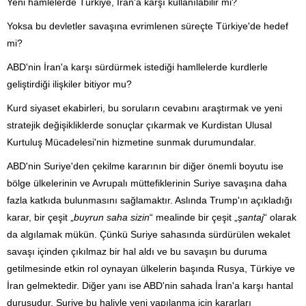
Yeni hamlelerde Türkiye, İran'a karşı kullanılabilir mi?
Yoksa bu devletler savaşına evrimlenen süreçte Türkiye'de hedef
mi?
ABD'nin İran'a karşı sürdürmek istediği hamllelerde kurdlerle
geliştirdiği ilişkiler bitiyor mu?
Kurd siyaset ekabirleri, bu soruların cevabını araştırmak ve yeni
stratejik değişikliklerde sonuçlar çıkarmak ve Kurdistan Ulusal
Kurtuluş Mücadelesi'nin hizmetine sunmak durumundalar.
ABD'nin Suriye'den çekilme kararının bir diğer önemli boyutu ise
bölge ülkelerinin ve Avrupalı müttefiklerinin Suriye savaşına daha
fazla katkıda bulunmasını sağlamaktır. Aslında Trump'ın açıkladığı
karar, bir çeşit „
buyrun saha sizin
“ mealinde bir çeşit „
şantaj
“ olarak
da algılamak mükün. Çünkü Suriye sahasında sürdürülen wekalet
savaşı içinden çıkılmaz bir hal aldı ve bu savaşın bu duruma
getilmesinde etkin rol oynayan ülkelerin başında Rusya, Türkiye ve
İran gelmektedir. Diğer yanı ise ABD'nin sahada İran'a karşı hantal
duruşudur. Suriye bu haliyle yeni yapılanma için kararları