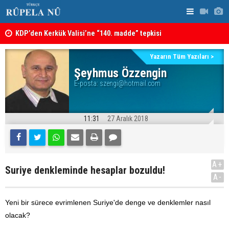
KDP’den Kerkük Valisi’ne “140. madde” tepkisi
Irak: Silah
Kerkük’te Kürt partilerden 7 maddelik ortak bildiri
Yazarın Tüm Yazıları >
Şeyhmus Özzengin
E-posta:
szengi@hotmail.com
11:31
27 Aralık 2018
A+
Suriye denkleminde hesaplar bozuldu!
A-
Yeni bir sürece evrimlenen Suriye'de denge ve denklemler nasıl
olacak?