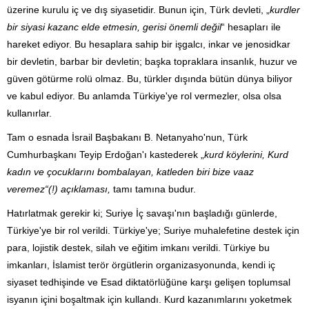
üzerine kurulu iç ve dış siyasetidir. Bunun için, Türk devleti, „
kurdler
bir siyasi kazanc elde etmesin, gerisi önemli değil
“ hesapları ile
hareket ediyor. Bu hesaplara sahip bir işgalcı, inkar ve jenosidkar
bir devletin, barbar bir devletin; başka topraklara insanlık, huzur ve
güven götürme rolü olmaz. Bu, türkler dışında bütün dünya biliyor
ve kabul ediyor. Bu anlamda Türkiye'ye rol vermezler, olsa olsa
kullanırlar.
Tam o esnada İsrail Başbakanı B. Netanyaho'nun, Türk
Cumhurbaşkanı Teyip Erdoğan'ı kastederek „
kurd köylerini, Kurd
kadın ve çocuklarını bombalayan, katleden biri bize vaaz
veremez“(!) açıklaması,
tamı tamına budur.
Hatırlatmak gerekir ki; Suriye İç savaşı'nın başladığı günlerde,
Türkiye'ye bir rol verildi. Türkiye'ye; Suriye muhalefetine destek için
para, lojistik destek, silah ve eğitim imkanı verildi. Türkiye bu
imkanları, İslamist terör örgütlerin organizasyonunda, kendi iç
siyaset tedhişinde ve Esad diktatörlüğüne karşı gelişen toplumsal
isyanın içini boşaltmak için kullandı. Kurd kazanımlarını yoketmek