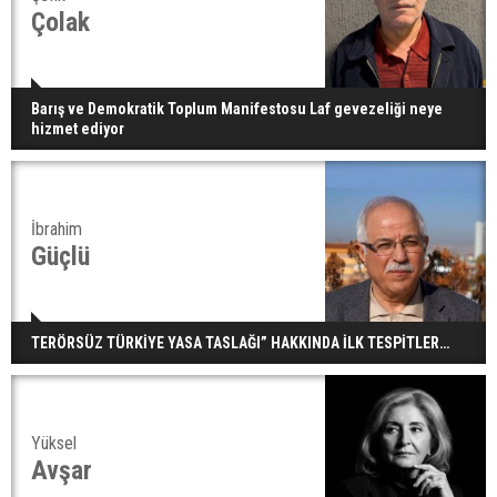
Çolak
Barış ve Demokratik Toplum Manifestosu Laf gevezeliği neye
hizmet ediyor
İbrahim
Güçlü
TERÖRSÜZ TÜRKİYE YASA TASLAĞI” HAKKINDA İLK TESPİTLER…
Yüksel
Avşar