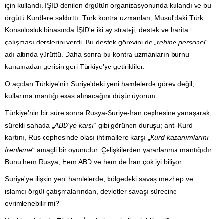
için kullandı. İŞID denilen örgütün organizasyonunda kulandı ve bu
örgütü Kurdlere saldırttı. Türk kontra uzmanları, Musul'daki Türk
Konsolosluk binasında İŞID'e iki ay strateji, destek ve harita
çalışması derslerini verdi. Bu destek görevini de
„rehine personel
“
adı altında yürüttü. Daha sonra bu kontra uzmanların burnu
kanamadan gerisin geri Türkiye'ye getirildiler.
O açıdan Türkiye'nin Suriye'deki yeni hamlelerde görev değil,
kullanma mantığı esas alınacağını düşünüyorum.
Türkiye'nin bir süre sonra Rusya-Suriye-İran cephesine yanaşarak,
sürekli sahada „
ABD'ye karşı
“ gibi görünen duruşu; anti-Kurd
kartını, Rus cephesinde olası ihtimallere karşı „
Kurd kazanımlarını
frenleme
“ amaçli bir oyunudur. Çelişkilerden yararlanma mantığıdır.
Bunu hem Rusya, Hem ABD ve hem de İran çok iyi biliyor.
Suriye'ye ilişkin yeni hamlelerde, bölgedeki savaş mezhep ve
islamcı örgüt çatışmalarından, devletler savaşı sürecine
evrimlenebilir mi?