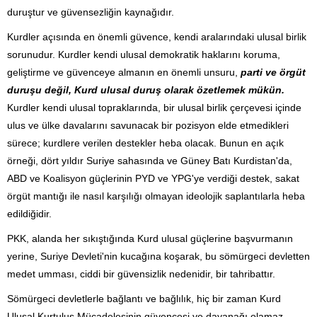
duruştur ve güvensezliğin kaynağıdır.
Kurdler açısında en önemli güvence, kendi aralarındaki ulusal birlik
sorunudur. Kurdler kendi ulusal demokratik haklarını koruma,
geliştirme ve güvenceye almanın en önemli unsuru,
parti ve örgüt
duruşu değil, Kurd ulusal duruş olarak özetlemek mükün.
Kurdler kendi ulusal topraklarında, bir ulusal birlik çerçevesi içinde
ulus ve ülke davalarını savunacak bir pozisyon elde etmedikleri
sürece; kurdlere verilen destekler heba olacak. Bunun en açık
örneği, dört yıldır Suriye sahasında ve Güney Batı Kurdistan'da,
ABD ve Koalisyon güçlerinin PYD ve YPG'ye verdiği destek, sakat
örgüt mantığı ile nasıl karşılığı olmayan ideolojik saplantılarla heba
edildiğidir.
PKK, alanda her sıkıştığında Kurd ulusal güçlerine başvurmanın
yerine, Suriye Devleti'nin kucağına koşarak, bu sömürgeci devletten
medet umması, ciddi bir güvensizlik nedenidir, bir tahribattır.
Sömürgeci devletlerle bağlantı ve bağlılık, hiç bir zaman Kurd
Ulusal Kurtuluş Mücadelesinin güvencesi ve dayanağı olamaz.