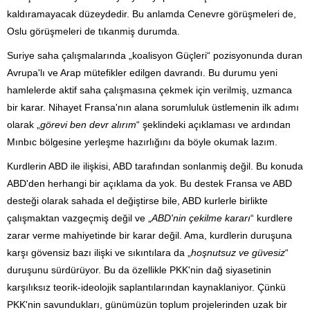
kaldıramayacak düzeydedir. Bu anlamda Cenevre görüşmeleri de,
Oslu görüşmeleri de tıkanmiş durumda.
Suriye saha çalışmalarında „koalisyon Güçleri“ pozisyonunda duran
Avrupa'lı ve Arap mütefikler edilgen davrandı. Bu durumu yeni
hamlelerde aktif saha çalışmasına çekmek için verilmiş, uzmanca
bir karar. Nihayet Fransa'nın alana sorumluluk üstlemenin ilk adımı
olarak „
görevi ben devr alırım
“ şeklindeki açıklaması ve ardından
Mınbıc bölgesine yerleşme hazırlığını da böyle okumak lazım.
Kurdlerin ABD ile ilişkisi, ABD tarafından sonlanmiş değil. Bu konuda
ABD'den herhangi bir açıklama da yok. Bu destek Fransa ve ABD
desteği olarak sahada el değiştirse bile, ABD kurlerle birlikte
çalışmaktan vazgeçmiş değil ve „
ABD'nin çekilme kararı
“ kurdlere
zarar verme mahiyetinde bir karar değil. Ama, kurdlerin duruşuna
karşı gövensiz bazı ilişki ve sıkıntılara da „
hoşnutsuz ve güvesiz
“
duruşunu sürdürüyor. Bu da özellikle PKK'nin dağ siyasetinin
karşılıksız teorik-ideolojik saplantılarından kaynaklaniyor. Çünkü
PKK'nin savundukları, günümüzün toplum projelerinden uzak bir