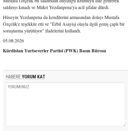
Mustafa Özçelik bu saldırıdan duyduğu üzüntüyü dile getirerek
saldırıyı kınadı ve Mükri Yezdanpena'ya acil şifalar diledi.
Hüseyin Yezdanpena da kendilerini armasından dolayı Mustafa
Özçelik'e teşekkür etti ve "Erbil Asayişi olayla ilgili geniş çaplı bir
soruşturma yürütüyor" ifadelerini kullandı.
05.08.2026
Kürdistan Yurtseverler Partisi (PWK) Basın Bürosu
HABERE
YORUM KAT