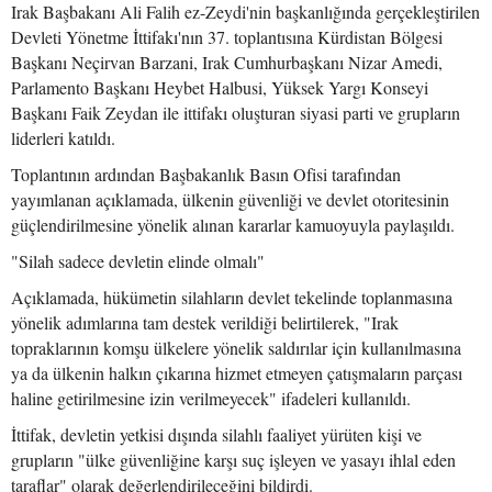
Irak Başbakanı Ali Falih ez-Zeydi'nin başkanlığında gerçekleştirilen
Devleti Yönetme İttifakı'nın 37. toplantısına Kürdistan Bölgesi
Başkanı Neçirvan Barzani, Irak Cumhurbaşkanı Nizar Amedi,
Parlamento Başkanı Heybet Halbusi, Yüksek Yargı Konseyi
Başkanı Faik Zeydan ile ittifakı oluşturan siyasi parti ve grupların
liderleri katıldı.
Toplantının ardından Başbakanlık Basın Ofisi tarafından
yayımlanan açıklamada, ülkenin güvenliği ve devlet otoritesinin
güçlendirilmesine yönelik alınan kararlar kamuoyuyla paylaşıldı.
"Silah sadece devletin elinde olmalı"
Açıklamada, hükümetin silahların devlet tekelinde toplanmasına
yönelik adımlarına tam destek verildiği belirtilerek, "Irak
topraklarının komşu ülkelere yönelik saldırılar için kullanılmasına
ya da ülkenin halkın çıkarına hizmet etmeyen çatışmaların parçası
haline getirilmesine izin verilmeyecek" ifadeleri kullanıldı.
İttifak, devletin yetkisi dışında silahlı faaliyet yürüten kişi ve
grupların "ülke güvenliğine karşı suç işleyen ve yasayı ihlal eden
taraflar" olarak değerlendirileceğini bildirdi.