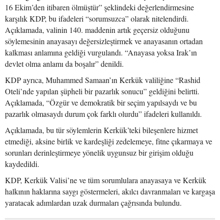
16 Ekim’den itibaren ölmüştür” şeklindeki değerlendirmesine
karşılık KDP, bu ifadeleri “sorumsuzca” olarak nitelendirdi.
Açıklamada, valinin 140. maddenin artık geçersiz olduğunu
söylemesinin anayasayı değersizleştirmek ve anayasanın ortadan
kalkması anlamına geldiği vurgulandı. “Anayasa yoksa Irak’ın
devlet olma anlamı da boşalır” denildi.
KDP ayrıca, Muhammed Samaan’ın Kerkük valiliğine “Rashid
Oteli’nde yapılan şüpheli bir pazarlık sonucu” geldiğini belirtti.
Açıklamada, “Özgür ve demokratik bir seçim yapılsaydı ve bu
pazarlık olmasaydı durum çok farklı olurdu” ifadeleri kullanıldı.
Açıklamada, bu tür söylemlerin Kerkük’teki bileşenlere hizmet
etmediği, aksine birlik ve kardeşliği zedelemeye, fitne çıkarmaya ve
sorunları derinleştirmeye yönelik uygunsuz bir girişim olduğu
kaydedildi.
KDP, Kerkük Valisi’ne ve tüm sorumlulara anayasaya ve Kerkük
halkının haklarına saygı göstermeleri, akılcı davranmaları ve kargaşa
yaratacak adımlardan uzak durmaları çağrısında bulundu.