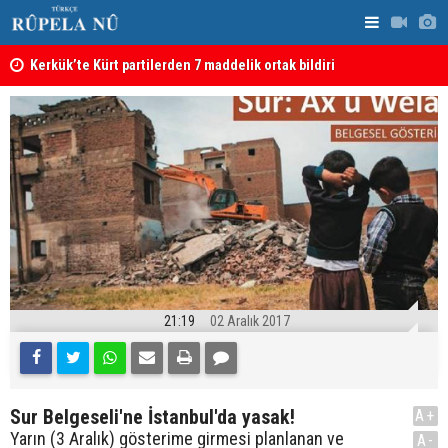
Kerkük’te Kürt partilerden 7 maddelik ortak bildiri
Irak: Silah
21:19
02 Aralık 2017
Sur Belgeseli'ne İstanbul'da yasak!
A+
Yarın (3 Aralık) gösterime girmesi planlanan ve
A-