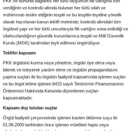
PKK ve bununla bağlantılı her türlü oluşumun fiili varlığına son
verdiğinin ve kontrolü altında bulunan her türlü silah ve
mühimmatı teslim ettiğinin tespiti ve bu tespitin teyidine yönelik
olarak hazırlanan kanun teklifi metninde; kontrolü altındaki tüm
örgütsel yapı ve her türlü unsurlarıyla fiili varlığını sona erdirdiği ve
silahsızlandığının güvenlik kurumlarınca tespiti ve Milli Güvenlik
Kurulu (MGK) tarafından teyit edilmesi öngörülüyor.
Teklifin kapsamı
PKK örgütünü kurma veya yönetme, örgüte üye olma veya
bilerek ve isteyerek yardım etme ve örgütün propagandasını
yapma suçları ile bu örgütün faaliyeti kapsamında işlenen suçları
ve bu örgüt lehine işlenen 6415 sayılı Terörizmin Finansmanının
Önlenmesi Hakkında Kanunda düzenlenen suçları
kapsamaktadır.
Kapsam dışı tutulan suçlar
Örgüt faaliyeti çerçevesinde işlenen kasten öldürme suçu ile
01.06.2005 tarihinden önce işlenen müebbet hapis veya