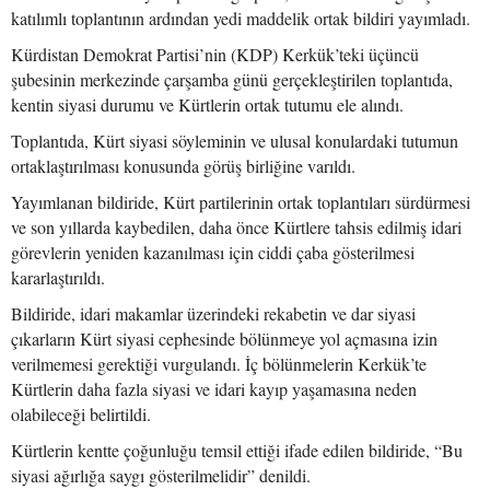
katılımlı toplantının ardından yedi maddelik ortak bildiri yayımladı.
Kürdistan Demokrat Partisi’nin (KDP) Kerkük’teki üçüncü
şubesinin merkezinde çarşamba günü gerçekleştirilen toplantıda,
kentin siyasi durumu ve Kürtlerin ortak tutumu ele alındı.
Toplantıda, Kürt siyasi söyleminin ve ulusal konulardaki tutumun
ortaklaştırılması konusunda görüş birliğine varıldı.
Yayımlanan bildiride, Kürt partilerinin ortak toplantıları sürdürmesi
ve son yıllarda kaybedilen, daha önce Kürtlere tahsis edilmiş idari
görevlerin yeniden kazanılması için ciddi çaba gösterilmesi
kararlaştırıldı.
Bildiride, idari makamlar üzerindeki rekabetin ve dar siyasi
çıkarların Kürt siyasi cephesinde bölünmeye yol açmasına izin
verilmemesi gerektiği vurgulandı. İç bölünmelerin Kerkük’te
Kürtlerin daha fazla siyasi ve idari kayıp yaşamasına neden
olabileceği belirtildi.
Kürtlerin kentte çoğunluğu temsil ettiği ifade edilen bildiride, “Bu
siyasi ağırlığa saygı gösterilmelidir” denildi.