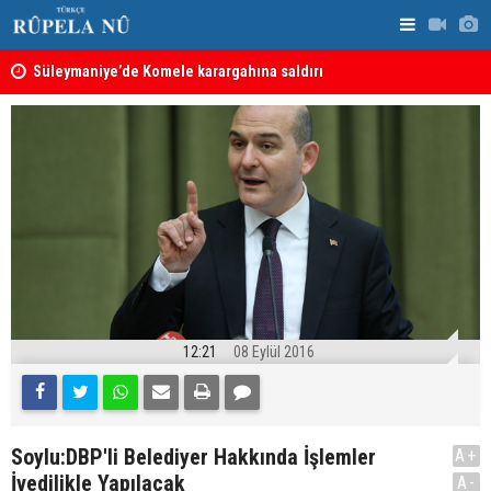
nın
Süleymaniye’de Komele karargahına saldırı
“Safları ne
sonuçlar d
12:21
08 Eylül 2016
Soylu:DBP'li Belediyer Hakkında İşlemler
A+
İvedilikle Yapılacak
A-