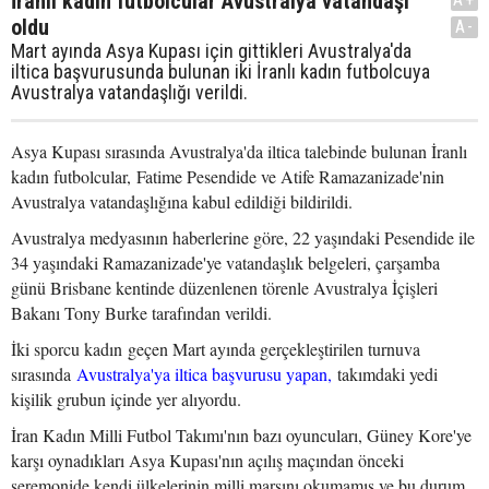
İranlı kadın futbolcular Avustralya vatandaşı
oldu
A-
Mart ayında Asya Kupası için gittikleri Avustralya'da
iltica başvurusunda bulunan iki İranlı kadın futbolcuya
Avustralya vatandaşlığı verildi.
Asya Kupası sırasında Avustralya'da iltica talebinde bulunan İranlı
kadın futbolcular, Fatime Pesendide ve Atife Ramazanizade'nin
Avustralya vatandaşlığına kabul edildiği bildirildi.
Avustralya medyasının haberlerine göre, 22 yaşındaki Pesendide ile
34 yaşındaki Ramazanizade'ye vatandaşlık belgeleri, çarşamba
günü Brisbane kentinde düzenlenen törenle Avustralya İçişleri
Bakanı Tony Burke tarafından verildi.
İki sporcu kadın geçen Mart ayında gerçekleştirilen turnuva
sırasında
Avustralya'ya iltica başvurusu yapan,
takımdaki yedi
kişilik grubun içinde yer alıyordu.
İran Kadın Milli Futbol Takımı'nın bazı oyuncuları, Güney Kore'ye
karşı oynadıkları Asya Kupası'nın açılış maçından önceki
seremonide kendi ülkelerinin milli marşını okumamış ve bu durum