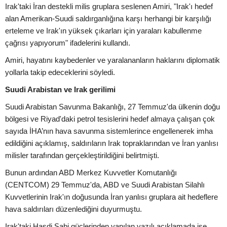
Irak'taki İran destekli milis gruplara seslenen Amiri, "Irak'ı hedef
alan Amerikan-Suudi saldırganlığına karşı herhangi bir karşılığı
erteleme ve Irak'ın yüksek çıkarları için yaraları kabullenme
çağrısı yapıyorum" ifadelerini kullandı.
Amiri, hayatını kaybedenler ve yaralananların haklarını diplomatik
yollarla takip edeceklerini söyledi.
Suudi Arabistan ve Irak gerilimi
Suudi Arabistan Savunma Bakanlığı, 27 Temmuz'da ülkenin doğu
bölgesi ve Riyad'daki petrol tesislerini hedef almaya çalışan çok
sayıda İHA’nın hava savunma sistemlerince engellenerek imha
edildiğini açıklamış, saldırıların Irak topraklarından ve İran yanlısı
milisler tarafından gerçekleştirildiğini belirtmişti.
Bunun ardından ABD Merkez Kuvvetler Komutanlığı
(CENTCOM) 29 Temmuz'da, ABD ve Suudi Arabistan Silahlı
Kuvvetlerinin Irak'ın doğusunda İran yanlısı gruplara ait hedeflere
hava saldırıları düzenlediğini duyurmuştu.
Irak'taki Haşdi Şabi güçlerinden yapılan yazılı açıklamada ise