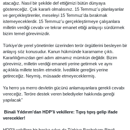
atacağız. Nasıl bir şekilde def ettiğimizi bütün dünyaya
göstereceğiz. Çok kararlı olmalısınız. 15 Temmuz'u planlayanlar
ve gerçekleştirenler, meseleyi 15 Temmuz'da bırakmak
istemeyeceklerdir. 15 Temmuz'u gerçekleştirmeye çalışanlara
milletin verdiği cevabı ve tekrar emanet ettiği anlayışı sürdürmek
bizim temel görevimizdir.
Türkiye'de yerel yönetimler üzerinden terör örgütlerini besleyen bir
anlayış söz konusudur. Kanun hükmünde kararname çıktı.
Kararlılığımızdan geri adım atmamız mümkün değildir. Bizim
görevimiz, milletin verdiği emaneti yerine getirmek ve aynı
açıklıkla millete teslim etmektir. İvedilikle gereğini yerine
getireceğiz. Neymiş, müsaade etmeyeceklermiş.
Ya herro ya merro devletin gücünü anlamayanlara gerekli cevabı
vereceğiz. Teröre destek veren belediyeler hakkında gereği
yapılacak"
Binali Yıldırım'dan HDP'li vekillere: Tıpış tıpış gelip ifade
verecekler!
HDP'li vekillere bir başka çıkış da Türkiye Başbakanı Binali