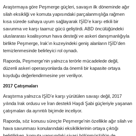
Araştırmaya göre Peşmerge güçleri, savaşın ilk döneminde ağır
silah eksikliği ve komuta yapısındaki parçalanmışlığa rağmen
kısa sürede sahaya uyum sağlayarak IŞİD'e karşı etkili bir
savunma ve karşı taarruz gücü geliştirdi. ABD öncülüğündeki
uluslararası koalisyonun hava desteği ve askeri danışmanlığıyla
birlikte Peşmerge, Irak'ın kuzeyindeki geniş alanların IŞİD'den
temizlenmesinde belirleyici rol oynadı.
Raporda, Peşmerge'nin yalnızca terörle mücadelede değil,
düzenli askeri operasyonlarda da önemli bir kapasite ortaya
koyduğu değerlendirmesine yer veriliyor.
2017 Çatışmaları
Araştırma yalnızca IŞİD'e karşı yürütülen savaşı değil, 2017
yılında Irak ordusu ve İran destekli Haşdi Şabi güçleriyle yaşanan
çatışmaları da ayrıntılı biçimde inceliyor.
Raporda, söz konusu süreçte Peşmerge'nin özellikle ağır silah ve
hava savunması konularındaki eksikliklerinin ortaya çıktığı
belirtilirken, komuta yapısındaki siyasi bölünmüşlüğün de