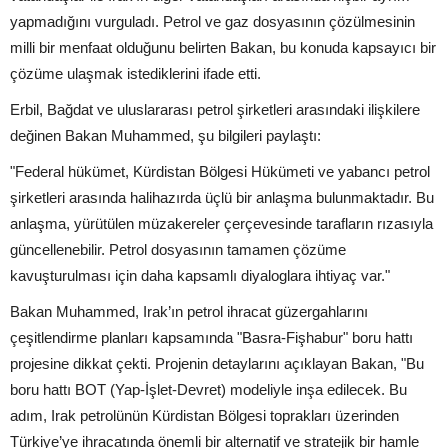
yapmadığını vurguladı. Petrol ve gaz dosyasının çözülmesinin
milli bir menfaat olduğunu belirten Bakan, bu konuda kapsayıcı bir
çözüme ulaşmak istediklerini ifade etti.
Erbil, Bağdat ve uluslararası petrol şirketleri arasındaki ilişkilere
değinen Bakan Muhammed, şu bilgileri paylaştı:
"Federal hükümet, Kürdistan Bölgesi Hükümeti ve yabancı petrol
şirketleri arasında halihazırda üçlü bir anlaşma bulunmaktadır. Bu
anlaşma, yürütülen müzakereler çerçevesinde tarafların rızasıyla
güncellenebilir. Petrol dosyasının tamamen çözüme
kavuşturulması için daha kapsamlı diyaloglara ihtiyaç var."
Bakan Muhammed, Irak’ın petrol ihracat güzergahlarını
çeşitlendirme planları kapsamında "Basra-Fişhabur" boru hattı
projesine dikkat çekti. Projenin detaylarını açıklayan Bakan, "Bu
boru hattı BOT (Yap-İşlet-Devret) modeliyle inşa edilecek. Bu
adım, Irak petrolünün Kürdistan Bölgesi toprakları üzerinden
Türkiye’ye ihracatında önemli bir alternatif ve stratejik bir hamle