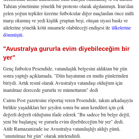
Tahran yönetimine yönelik bir protesto olarak algılanmıştı. İran'dan
gelen yoğun tepkiler üzerine futbolcular diğer maçlardan önce milli
marşı okumuş ve yedi kişilik gruptan beşi, oluşan siyasi baskı ve
ailelerine yönelik kötü muamele olabileceği endişesi ile
ülkelerine
dönmüştü.
"Avustralya gururla evim diyebileceğim bir
yer"
Genç futbolcu Pesendide, vatandaşlık belgesini aldıktan bir gün
sonra yaptığı açıklamada, "Dün hayatımın en mutlu günlerinden
biriydi. Artık resmî olarak Avustralya vatandaşı olduğum için
inanılmaz derecede gururlu ve minnettarım" dedi
Cairns Post gazetesine röportaj veren Pesendide, takım arkadaşıyla
birlikte yaşadıkları her şeyden sonra bu anın kendileri için çok
değerli değerli olduğunu ifade ederek "Bu sadece bir belge değil,
yeni bir başlangıç ve gururla evim diyebileceğim bir yer" dedi.
Atife Ramazanizade ise Avustralya vatandaşlığı aldığı günü,
"unutulmaz bir gün" olarak nitelendirdi.