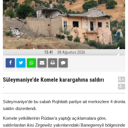
15:41
08 Ağustos 2026
Süleymaniye’de Komele karargahına saldırı
A+
.
A-
Süleymaniye’de bu sabah Rojhilatlı partiye ait merkezlere 4 dronla
saldırı düzenlendi.
Komele yetkililerinin Rûdaw’a yaptığı açıklamalara göre,
saldırılardan ikisi Zirgewêz yakınlarındaki Banegwreyê bölgesinde