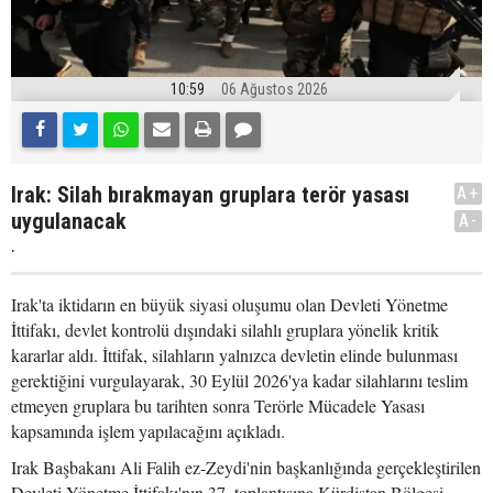
10:59
06 Ağustos 2026
Irak: Silah bırakmayan gruplara terör yasası
A+
uygulanacak
A-
.
Irak'ta iktidarın en büyük siyasi oluşumu olan Devleti Yönetme
İttifakı, devlet kontrolü dışındaki silahlı gruplara yönelik kritik
kararlar aldı. İttifak, silahların yalnızca devletin elinde bulunması
gerektiğini vurgulayarak, 30 Eylül 2026'ya kadar silahlarını teslim
etmeyen gruplara bu tarihten sonra Terörle Mücadele Yasası
kapsamında işlem yapılacağını açıkladı.
Irak Başbakanı Ali Falih ez-Zeydi'nin başkanlığında gerçekleştirilen
Devleti Yönetme İttifakı'nın 37. toplantısına Kürdistan Bölgesi