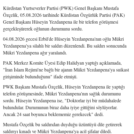
Kürdistan Yurtseverler Partisi (PWK) Genel Başkanı Mustafa
Özçelik, 05.08.2026 tarihinde Kürdistan Özgürlük Partisi (PAK)
Genel Başkanı Hüseyin Yezdanpena ile bir telefon görüşmesi
gerçekleştirerek oğlunun durumunu sordu.
04.08.2026 gecesi Erbil'de Hüseyin Yezdanpena'nın oğlu Mükri
Yezdanpena'ya silahlı bir saldırı düzenlendi. Bu saldırı sonucunda
Mükri Yezdanpena ağır yaralandı.
PAK Merkez Komite Üyesi Edip Halidyan yaptığı açıklamada,
"İran İslam Rejimi'ne bağlı bir ajanın Mükri Yezdanpena'ya suikast
girişiminde bulunduğunu" ifade etmişti.
PWK Başkanı Mustafa Özçelik, Hüseyin Yezdanpena ile yaptığı
telefon görüşmesinde, Mükri Yezdanpena'nın sağlık durumunu
sordu. Hüseyin Yezdanpena ise, "Doktorlar iyi bir müdahalede
bulundular. Durumunun biraz daha iyiye gittiğini söylüyorlar.
Ancak 24 saat boyunca beklememiz gerekecek" dedi.
Mustafa Özçelik bu saldırıdan duyduğu üzüntüyü dile getirerek
saldırıyı kınadı ve Mükri Yezdanpena'ya acil şifalar diledi.