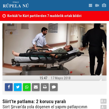
Kerkük’te Kürt partilerden 7 maddelik ortak bildiri
Irak: Silah
15:47
17 Mayıs 2018
Siirt'te patlama: 2 korucu yaralı
A+
Siirt Şirvan'da yola döşenen el yapımı patlayıcının
A-