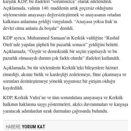
karşılık KDP, bu ifadeleri “sorumsuzca” olarak nitelendirdi.
Açıklamada, valinin 140. maddenin artık geçersiz olduğunu
söylemesinin anayasayı değersizleştirmek ve anayasanın ortadan
kalkması anlamına geldiği vurgulandı. “Anayasa yoksa Irak’ın
devlet olma anlamı da boşalır” denildi.
KDP ayrıca, Muhammed Samaan’ın Kerkük valiliğine “Rashid
Oteli’nde yapılan şüpheli bir pazarlık sonucu” geldiğini belirtti.
Açıklamada, “Özgür ve demokratik bir seçim yapılsaydı ve bu
pazarlık olmasaydı durum çok farklı olurdu” ifadeleri kullanıldı.
Açıklamada, bu tür söylemlerin Kerkük’teki bileşenlere hizmet
etmediği, aksine birlik ve kardeşliği zedelemeye, fitne çıkarmaya ve
sorunları derinleştirmeye yönelik uygunsuz bir girişim olduğu
kaydedildi.
KDP, Kerkük Valisi’ne ve tüm sorumlulara anayasaya ve Kerkük
halkının haklarına saygı göstermeleri, akılcı davranmaları ve kargaşa
yaratacak adımlardan uzak durmaları çağrısında bulundu.
HABERE
YORUM KAT