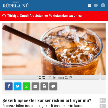
ine
Türkiye, Suudi Arabistan ve Pakistan’dan savunma
MEI Raporu
anlaşması: Bir üyeye saldırı, tüm üyelere yapılmış
Önemli Güv
sayılacak
12:42
11 Temmuz 2019
Şekerli içecekler kanser riskini artırıyor mu?
A+
Fransız bilim insanları, şekerli içeceklerin kanser
A-