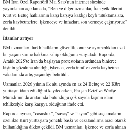
BM İran Özel Raportörü Mai Sato’nun internet sitesinde
yayımlanan açıklamada, “Ben ve diğer uzmanlar, İran yetkililerini
Kürt ve Beluç halklarının karşı karşıya kaldığı keyfi tutuklamalara,
zorla kaybetmelere, işkenceye ve infazlara son vermeye çağırıyoruz”
denildi.
İdamlar artıyor
BM uzmanları, farklı halkların güvenlik, onur ve ayrımcılıktan uzak
bir yaşam sürme hakkına sahip olduğunu vurguladı. Raporda,
Aralık 2025’te İran’da başlayan protestoların ardından binlerce
kişinin gözaltına alındığı, işkence, zorla itiraf ve zorla kaybetme
vakalarında artış yaşandığı belirtildi.
Uzmanlar, 2026 yılının ilk altı ayında en az 24 Beluç ve 22 Kürt
yurttaşın idam edildiğini kaydederken, Pexşan Ezîzî ve Werîşe
Muradî’nin de aralarında bulunduğu çok sayıda kişinin idam
tehlikesiyle karşı karşıya olduğunu ifade etti.
Raporda ayrıca, “casusluk”, “savaş” ve “isyan” gibi suçlamaların
özellikle Kürt yurttaşlara yönelik baskı ve cezalandırma aracı olarak
kullanıldığına dikkat çekildi. BM uzmanları, işkence ve zorla alınan