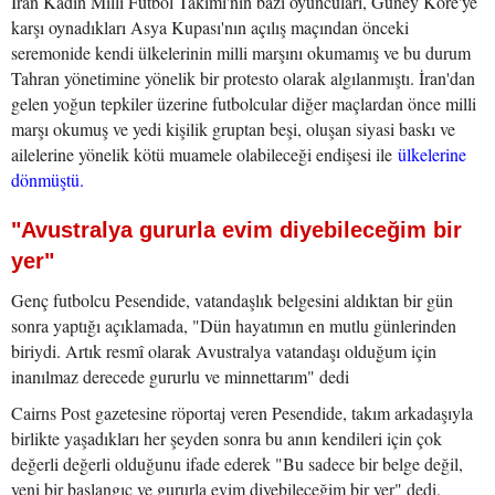
İran Kadın Milli Futbol Takımı'nın bazı oyuncuları, Güney Kore'ye
karşı oynadıkları Asya Kupası'nın açılış maçından önceki
seremonide kendi ülkelerinin milli marşını okumamış ve bu durum
Tahran yönetimine yönelik bir protesto olarak algılanmıştı. İran'dan
gelen yoğun tepkiler üzerine futbolcular diğer maçlardan önce milli
marşı okumuş ve yedi kişilik gruptan beşi, oluşan siyasi baskı ve
ailelerine yönelik kötü muamele olabileceği endişesi ile
ülkelerine
dönmüştü.
"Avustralya gururla evim diyebileceğim bir
yer"
Genç futbolcu Pesendide, vatandaşlık belgesini aldıktan bir gün
sonra yaptığı açıklamada, "Dün hayatımın en mutlu günlerinden
biriydi. Artık resmî olarak Avustralya vatandaşı olduğum için
inanılmaz derecede gururlu ve minnettarım" dedi
Cairns Post gazetesine röportaj veren Pesendide, takım arkadaşıyla
birlikte yaşadıkları her şeyden sonra bu anın kendileri için çok
değerli değerli olduğunu ifade ederek "Bu sadece bir belge değil,
yeni bir başlangıç ve gururla evim diyebileceğim bir yer" dedi.