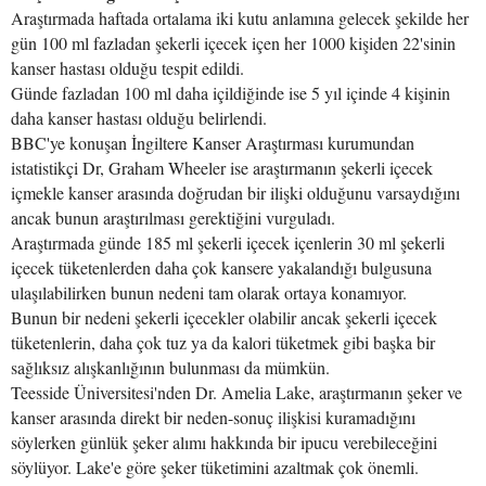
Araştırmada haftada ortalama iki kutu anlamına gelecek şekilde her
gün 100 ml fazladan şekerli içecek içen her 1000 kişiden 22'sinin
kanser hastası olduğu tespit edildi.
Günde fazladan 100 ml daha içildiğinde ise 5 yıl içinde 4 kişinin
daha kanser hastası olduğu belirlendi.
BBC'ye konuşan İngiltere Kanser Araştırması kurumundan
istatistikçi Dr, Graham Wheeler ise araştırmanın şekerli içecek
içmekle kanser arasında doğrudan bir ilişki olduğunu varsaydığını
ancak bunun araştırılması gerektiğini vurguladı.
Araştırmada günde 185 ml şekerli içecek içenlerin 30 ml şekerli
içecek tüketenlerden daha çok kansere yakalandığı bulgusuna
ulaşılabilirken bunun nedeni tam olarak ortaya konamıyor.
Bunun bir nedeni şekerli içecekler olabilir ancak şekerli içecek
tüketenlerin, daha çok tuz ya da kalori tüketmek gibi başka bir
sağlıksız alışkanlığının bulunması da mümkün.
Teesside Üniversitesi'nden Dr. Amelia Lake, araştırmanın şeker ve
kanser arasında direkt bir neden-sonuç ilişkisi kuramadığını
söylerken günlük şeker alımı hakkında bir ipucu verebileceğini
söylüyor. Lake'e göre şeker tüketimini azaltmak çok önemli.