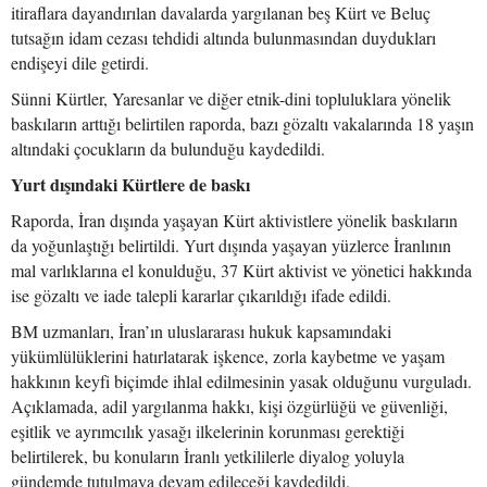
itiraflara dayandırılan davalarda yargılanan beş Kürt ve Beluç
tutsağın idam cezası tehdidi altında bulunmasından duydukları
endişeyi dile getirdi.
Sünni Kürtler, Yaresanlar ve diğer etnik-dini topluluklara yönelik
baskıların arttığı belirtilen raporda, bazı gözaltı vakalarında 18 yaşın
altındaki çocukların da bulunduğu kaydedildi.
Yurt dışındaki Kürtlere de baskı
Raporda, İran dışında yaşayan Kürt aktivistlere yönelik baskıların
da yoğunlaştığı belirtildi. Yurt dışında yaşayan yüzlerce İranlının
mal varlıklarına el konulduğu, 37 Kürt aktivist ve yönetici hakkında
ise gözaltı ve iade talepli kararlar çıkarıldığı ifade edildi.
BM uzmanları, İran’ın uluslararası hukuk kapsamındaki
yükümlülüklerini hatırlatarak işkence, zorla kaybetme ve yaşam
hakkının keyfi biçimde ihlal edilmesinin yasak olduğunu vurguladı.
Açıklamada, adil yargılanma hakkı, kişi özgürlüğü ve güvenliği,
eşitlik ve ayrımcılık yasağı ilkelerinin korunması gerektiği
belirtilerek, bu konuların İranlı yetkililerle diyalog yoluyla
gündemde tutulmaya devam edileceği kaydedildi.