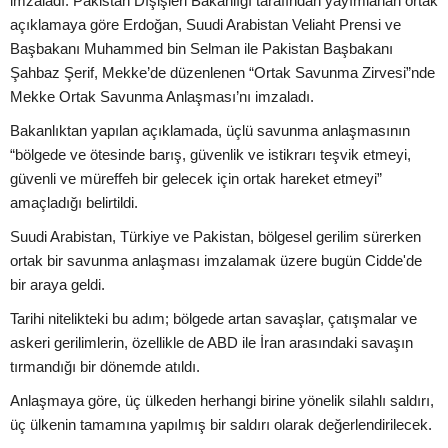
imzaladı. Pakistan Dışişleri Bakanlığı tarafından yayımlanan ortak
açıklamaya göre Erdoğan, Suudi Arabistan Veliaht Prensi ve
Başbakanı Muhammed bin Selman ile Pakistan Başbakanı
Şahbaz Şerif, Mekke’de düzenlenen “Ortak Savunma Zirvesi”nde
Mekke Ortak Savunma Anlaşması’nı imzaladı.
Bakanlıktan yapılan açıklamada, üçlü savunma anlaşmasının
“bölgede ve ötesinde barış, güvenlik ve istikrarı teşvik etmeyi,
güvenli ve müreffeh bir gelecek için ortak hareket etmeyi”
amaçladığı belirtildi.
Suudi Arabistan, Türkiye ve Pakistan, bölgesel gerilim sürerken
ortak bir savunma anlaşması imzalamak üzere bugün Cidde'de
bir araya geldi.
Tarihi nitelikteki bu adım; bölgede artan savaşlar, çatışmalar ve
askeri gerilimlerin, özellikle de ABD ile İran arasındaki savaşın
tırmandığı bir dönemde atıldı.
Anlaşmaya göre, üç ülkeden herhangi birine yönelik silahlı saldırı,
üç ülkenin tamamına yapılmış bir saldırı olarak değerlendirilecek.