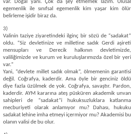
var. Doğal yani. Çok da şey etmemek lazım. Ulusal
egemenlik ile sınıfsal egemenlik kim yaşar kim ölür
belirleme işidir biraz da.
3)
Valinin taziye ziyaretindeki ilginç bir sözü de “sadakat”
oldu. “Siz devletinize ve milletine sadık Gerdi aşireti
mensupları ve Derecik halkının devletimizde,
valiliğimizde ve kurum ve kuruluşlarımızda özel bir yeri
var.”
Yani, “devlete millet sadık olmak”, ölmemenin garantisi
değil. Coğrafya, kaderdir. Ama öyle bir genciniz öldü
diye fazla üzülmek de yok. Coğrafya, savaştır. Pardon,
kaderdir. AYM kararına ateş püsküren akademik unvan
sahipleri de “sadakat”i hukuksuzluklara katlanma
mecburiyeti olarak anlamıyor mu? Dahası, hukuku
sadakat lehine imha etmeyi içermiyor mu? Akademisi bu
olanın valisi de bu olur.