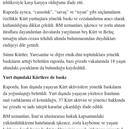
tehlikesiyle karşı karşıya olduğunu ifade etti.
Raporda ayrıca, “casusluk”, “savaş” ve “isyan” gibi suçlamaların
özellikle Kürt yurttaşlara yönelik baskı ve cezalandırma aracı olarak
kullanıldığına dikkat çekildi. BM uzmanları, işkence ve zorla alınan
itiraflara dayandırılan davalarda yargılanan beş Kürt ve Beluç
tutsağın idam cezası tehdidi altında bulunmasından duydukları
endişeyi dile getirdi.
Sünni Kürtler, Yaresanlar ve diğer etnik-dini topluluklara yönelik
baskıların arttığı belirtilen raporda, bazı gözaltı vakalarında 18 yaşın
altındaki çocukların da bulunduğu kaydedildi.
Yurt dışındaki Kürtlere de baskı
Raporda, İran dışında yaşayan Kürt aktivistlere yönelik baskıların
da yoğunlaştığı belirtildi. Yurt dışında yaşayan yüzlerce İranlının
mal varlıklarına el konulduğu, 37 Kürt aktivist ve yönetici hakkında
ise gözaltı ve iade talepli kararlar çıkarıldığı ifade edildi.
BM uzmanları, İran’ın uluslararası hukuk kapsamındaki
yükümlülüklerini hatırlatarak işkence, zorla kaybetme ve yaşam