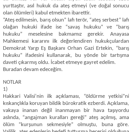
yurttaştır, asıl hukuk da ateş etmeyi (ve doğal sonucu
olan ölümleri) kabul etmekten ibarettir.
“Ateş edilmesin, barış olsun” lafı terör, “ateş serbest” lafı
olağan hukuki ifade ise “savaş hukuku” ve “barış
hukuku” meselesine bakmamız gerekir. Anayasa
Mahkemesi kararını ilk değerlendiren hukukçulardan
Demokrat Yargı Eş Başkanı Orhan Gazi Ertekin, “barış
hukuku” ifadesini kullanarak, bu yönde bir tartışma
daveti çıkarmış oldu. İcabet etmeye gayret edelim.
Buradan devam edeceğim.
NOTLAR
1)
Hakkari Valisi’nin ilk açıklaması, “öldürme yetkisi”ni
kıskançlıkla koruyan bildik bürokratik ezberdi. Açıklama,
vakaya inanan değil inanmayan bir hava taşıyordu
aslında, “angajman kuralları gereği” ateş açılmış, ama
ölüm “kurşunun sekmesiyle” olmuştu, buna göre.
Valilik, ateş edenlerin hedefi tutturma becerisi olduğuna