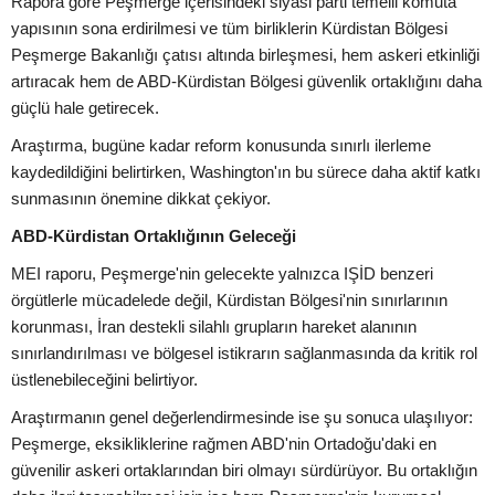
Rapora göre Peşmerge içerisindeki siyasi parti temelli komuta
yapısının sona erdirilmesi ve tüm birliklerin Kürdistan Bölgesi
Peşmerge Bakanlığı çatısı altında birleşmesi, hem askeri etkinliği
artıracak hem de ABD-Kürdistan Bölgesi güvenlik ortaklığını daha
güçlü hale getirecek.
Araştırma, bugüne kadar reform konusunda sınırlı ilerleme
kaydedildiğini belirtirken, Washington'ın bu sürece daha aktif katkı
sunmasının önemine dikkat çekiyor.
ABD-Kürdistan Ortaklığının Geleceği
MEI raporu, Peşmerge'nin gelecekte yalnızca IŞİD benzeri
örgütlerle mücadelede değil, Kürdistan Bölgesi'nin sınırlarının
korunması, İran destekli silahlı grupların hareket alanının
sınırlandırılması ve bölgesel istikrarın sağlanmasında da kritik rol
üstlenebileceğini belirtiyor.
Araştırmanın genel değerlendirmesinde ise şu sonuca ulaşılıyor:
Peşmerge, eksikliklerine rağmen ABD'nin Ortadoğu'daki en
güvenilir askeri ortaklarından biri olmayı sürdürüyor. Bu ortaklığın