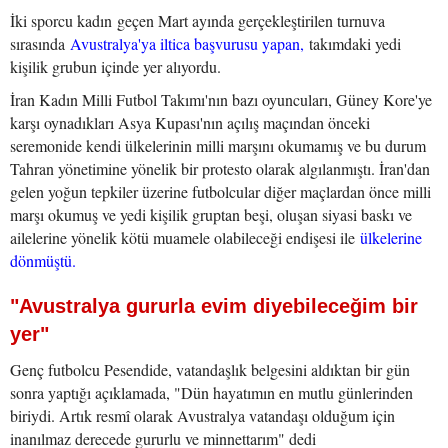
İki sporcu kadın geçen Mart ayında gerçekleştirilen turnuva
sırasında
Avustralya'ya iltica başvurusu yapan,
takımdaki yedi
kişilik grubun içinde yer alıyordu.
İran Kadın Milli Futbol Takımı'nın bazı oyuncuları, Güney Kore'ye
karşı oynadıkları Asya Kupası'nın açılış maçından önceki
seremonide kendi ülkelerinin milli marşını okumamış ve bu durum
Tahran yönetimine yönelik bir protesto olarak algılanmıştı. İran'dan
gelen yoğun tepkiler üzerine futbolcular diğer maçlardan önce milli
marşı okumuş ve yedi kişilik gruptan beşi, oluşan siyasi baskı ve
ailelerine yönelik kötü muamele olabileceği endişesi ile
ülkelerine
dönmüştü.
"Avustralya gururla evim diyebileceğim bir
yer"
Genç futbolcu Pesendide, vatandaşlık belgesini aldıktan bir gün
sonra yaptığı açıklamada, "Dün hayatımın en mutlu günlerinden
biriydi. Artık resmî olarak Avustralya vatandaşı olduğum için
inanılmaz derecede gururlu ve minnettarım" dedi