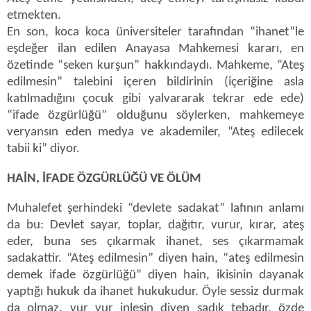
etmekten.
En son, koca koca üniversiteler tarafından “ihanet”le
eşdeğer ilan edilen Anayasa Mahkemesi kararı, en
özetinde “seken kurşun” hakkındaydı. Mahkeme, “Ateş
edilmesin” talebini içeren bildirinin (içeriğine asla
katılmadığını çocuk gibi yalvararak tekrar ede ede)
“ifade özgürlüğü” olduğunu söylerken, mahkemeye
veryansın eden medya ve akademiler, “Ateş edilecek
tabii ki” diyor.
HAİN, İFADE ÖZGÜRLÜĞÜ VE ÖLÜM
Muhalefet şerhindeki “devlete sadakat” lafının anlamı
da bu: Devlet sayar, toplar, dağıtır, vurur, kırar, ateş
eder, buna ses çıkarmak ihanet, ses çıkarmamak
sadakattir. “Ateş edilmesin” diyen hain, “ateş edilmesin
demek ifade özgürlüğü” diyen hain, ikisinin dayanak
yaptığı hukuk da ihanet hukukudur. Öyle sessiz durmak
da olmaz, vur vur inlesin diyen sadık tebadır, özde