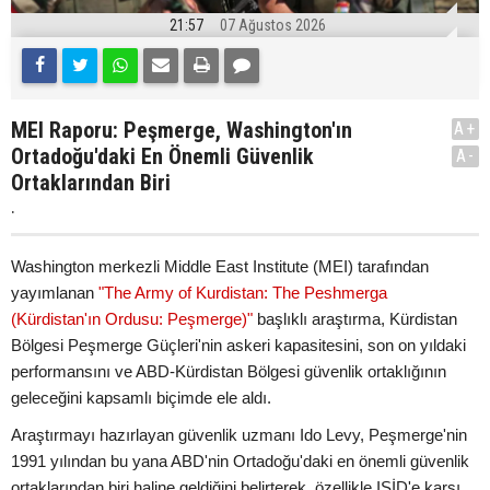
21:57
07 Ağustos 2026
MEI Raporu: Peşmerge, Washington'ın
A+
Ortadoğu'daki En Önemli Güvenlik
A-
Ortaklarından Biri
.
Washington merkezli Middle East Institute (MEI) tarafından
yayımlanan
"The Army of Kurdistan: The Peshmerga
(Kürdistan'ın Ordusu: Peşmerge)"
başlıklı araştırma, Kürdistan
Bölgesi Peşmerge Güçleri'nin askeri kapasitesini, son on yıldaki
performansını ve ABD-Kürdistan Bölgesi güvenlik ortaklığının
geleceğini kapsamlı biçimde ele aldı.
Araştırmayı hazırlayan güvenlik uzmanı Ido Levy, Peşmerge'nin
1991 yılından bu yana ABD'nin Ortadoğu'daki en önemli güvenlik
ortaklarından biri haline geldiğini belirterek, özellikle IŞİD'e karşı