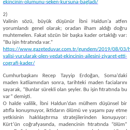
ekincinin-olumunu-seken-kursuna-bagladi/
2)
Valinin sözü, büyük düşünür İbni Haldun’a atfen
yorumlandı genel olarak; oradan ilham aldığı doğru
muhtemelen. Fakat sözün bir başka kader ortaklığı var:
“Bu işin fıtratında var.”
https://www.gazeteduvar.com.tr/gundem/2019/08/03/h
valisi-vurularak-olen-vedat-ekincinin-ailesini-ziyaret-etti-
cografi-kader/
Cumhurbaşkanı Recep Tayyip Erdoğan, Soma’daki
maden katliamından sonra, tarihteki maden facialarını
sayarak, “Bunlar sürekli olan şeyler. Bu işin fıtratında bu
var” demişti.
O halde valilik, İbni Haldun’dan mülhem düşünsel bir
atıfla konuşmuyor, iktidarın ölümü ve yaşamı pay etme
yetkisinin haklılaştırma stratejilerinden konuşuyor:
Kürt’ün coğrafyasında, madencinin fıtratında “ölüm”