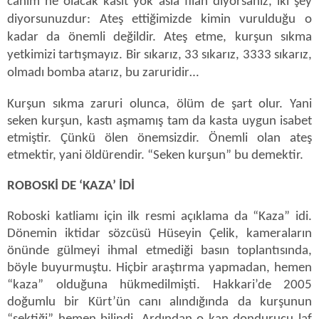
canım ne olacak kasıt yok asla filan diyorsanız, iki şey
diyorsunuzdur: Ateş ettiğimizde kimin vurulduğu o
kadar da önemli değildir. Ateş etme, kurşun sıkma
yetkimizi tartışmayız. Bir sıkarız, 33 sıkarız, 3333 sıkarız,
olmadı bomba atarız, bu zaruridir…
Kurşun sıkma zaruri olunca, ölüm de şart olur. Yani
seken kurşun, kastı aşmamış tam da kasta uygun isabet
etmiştir. Çünkü ölen önemsizdir. Önemli olan ateş
etmektir, yani öldürendir. “Seken kurşun” bu demektir.
ROBOSKİ DE ‘KAZA’ İDİ
Roboski katliamı için ilk resmi açıklama da “Kaza” idi.
Dönemin iktidar sözcüsü Hüseyin Çelik, kameraların
önünde gülmeyi ihmal etmediği basın toplantısında,
böyle buyurmuştu. Hiçbir araştırma yapmadan, hemen
“kaza” olduğuna hükmedilmişti. Hakkari’de 2005
doğumlu bir Kürt’ün canı alındığında da kurşunun