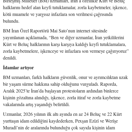
Birleşmiş Milletler (BM) uzmanları, İran’a özellikle Kürt ve Beluç
halklarını hedef alan keyfi tutuklamalar, zorla kaybetmeler, işkence,
kötü muamele ve yargısız infazlara son verilmesi çağrısında
bulundu.
BM İran Özel Raportörü Mai Sato’nun internet sitesinde
yayımlanan açıklamada, “Ben ve diğer uzmanlar, İran yetkililerini
Kürt ve Beluç halklarının karşı karşıya kaldığı keyfi tutuklamalara,
zorla kaybetmelere, işkenceye ve infazlara son vermeye çağırıyoruz”
denildi.
İdamlar artıyor
BM uzmanları, farklı halkların güvenlik, onur ve ayrımcılıktan uzak
bir yaşam sürme hakkına sahip olduğunu vurguladı. Raporda,
Aralık 2025’te İran’da başlayan protestoların ardından binlerce
kişinin gözaltına alındığı, işkence, zorla itiraf ve zorla kaybetme
vakalarında artış yaşandığı belirtildi.
Uzmanlar, 2026 yılının ilk altı ayında en az 24 Beluç ve 22 Kürt
yurttaşın idam edildiğini kaydederken, Pexşan Ezîzî ve Werîşe
Muradî’nin de aralarında bulunduğu çok sayıda kişinin idam