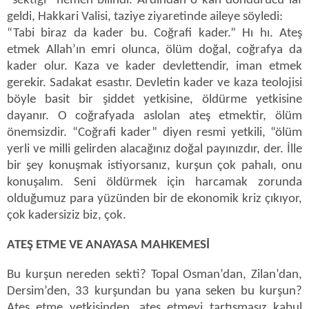
“sektiği” hemen bilindi. Ardından o kan dondurucu laf
geldi, Hakkari Valisi, taziye ziyaretinde aileye söyledi:
“Tabi biraz da kader bu. Coğrafi kader.” Hı hı. Ateş
etmek Allah’ın emri olunca, ölüm doğal, coğrafya da
kader olur. Kaza ve kader devlettendir, iman etmek
gerekir. Sadakat esastır. Devletin kader ve kaza teolojisi
böyle basit bir şiddet yetkisine, öldürme yetkisine
dayanır. O coğrafyada aslolan ateş etmektir, ölüm
önemsizdir. “Coğrafi kader” diyen resmi yetkili, “ölüm
yerli ve milli gelirden alacağınız doğal payınızdır, der. İlle
bir şey konuşmak istiyorsanız, kurşun çok pahalı, onu
konuşalım. Seni öldürmek için harcamak zorunda
olduğumuz para yüzünden bir de ekonomik kriz çıkıyor,
çok kadersiziz biz, çok.
ATEŞ ETME VE ANAYASA MAHKEMESİ
Bu kurşun nereden sekti? Topal Osman’dan, Zilan’dan,
Dersim’den, 33 kurşundan bu yana seken bu kurşun?
Ateş etme yetkisinden, ateş etmeyi tartışmasız kabul