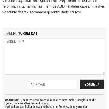
daha ileri taşınabilmesi için ise hem Peşmerge'nin kurumsal
reformlarını tamamlaması hem de ABD'nin daha kapsamlı askeri
ve teknik destek sağlaması gerektiği ifade ediliyor.
HABERE
YORUM KAT
UYARI:
Küfür, hakaret, rencide edici cümleler veya imalar, inançlara saldırı
içeren, imla kuralları ile yazılmamış,
Türkçe karakter kullanılmayan ve büyük harflerle yazılmış yorumlar