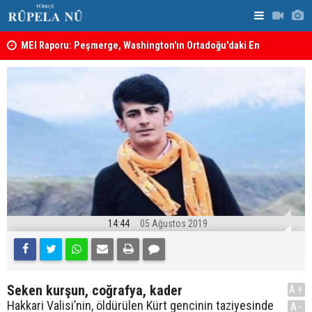
MEI Raporu: Peşmerge, Washington'ın Ortadoğu'daki En
Hadi Amiri'
Önemli Güvenlik Ortaklarından Biri
ABD'nin sal
14:44
05 Ağustos 2019
Seken kurşun, coğrafya, kader
A+
Hakkari Valisi’nin, öldürülen Kürt gencinin taziyesinde
A-