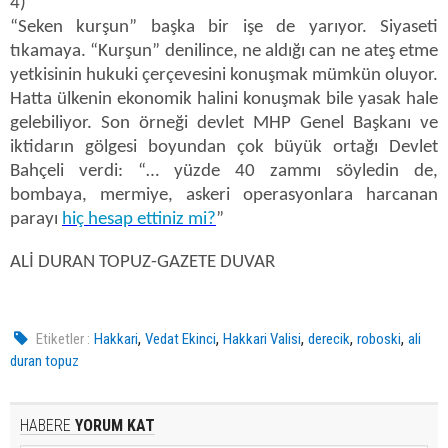
4)
“Seken kurşun” başka bir işe de yarıyor. Siyaseti
tıkamaya. “Kurşun” denilince, ne aldığı can ne ateş etme
yetkisinin hukuki çerçevesini konuşmak mümkün oluyor.
Hatta ülkenin ekonomik halini konuşmak bile yasak hale
gelebiliyor. Son örneği devlet MHP Genel Başkanı ve
iktidarın gölgesi boyundan çok büyük ortağı Devlet
Bahçeli verdi: “… yüzde 40 zammı söyledin de,
bombaya, mermiye, askeri operasyonlara harcanan
parayı
hiç hesap ettiniz mi?
”
ALİ DURAN TOPUZ-GAZETE DUVAR
,
,
,
,
,
Etiketler :
Hakkari
Vedat Ekinci
Hakkari Valisi
derecik
roboski
ali
duran topuz
HABERE
YORUM KAT