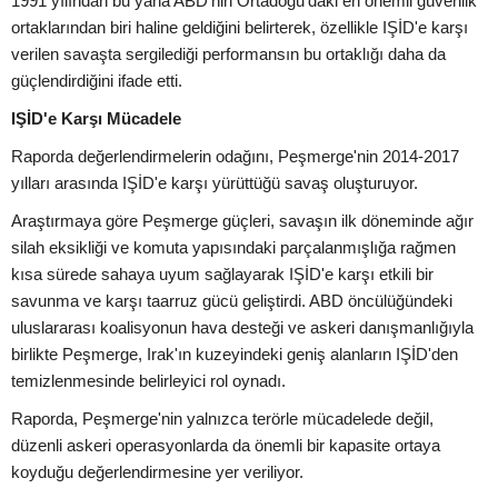
1991 yılından bu yana ABD'nin Ortadoğu'daki en önemli güvenlik
ortaklarından biri haline geldiğini belirterek, özellikle IŞİD'e karşı
verilen savaşta sergilediği performansın bu ortaklığı daha da
güçlendirdiğini ifade etti.
IŞİD'e Karşı Mücadele
Raporda değerlendirmelerin odağını, Peşmerge'nin 2014-2017
yılları arasında IŞİD'e karşı yürüttüğü savaş oluşturuyor.
Araştırmaya göre Peşmerge güçleri, savaşın ilk döneminde ağır
silah eksikliği ve komuta yapısındaki parçalanmışlığa rağmen
kısa sürede sahaya uyum sağlayarak IŞİD'e karşı etkili bir
savunma ve karşı taarruz gücü geliştirdi. ABD öncülüğündeki
uluslararası koalisyonun hava desteği ve askeri danışmanlığıyla
birlikte Peşmerge, Irak'ın kuzeyindeki geniş alanların IŞİD'den
temizlenmesinde belirleyici rol oynadı.
Raporda, Peşmerge'nin yalnızca terörle mücadelede değil,
düzenli askeri operasyonlarda da önemli bir kapasite ortaya
koyduğu değerlendirmesine yer veriliyor.