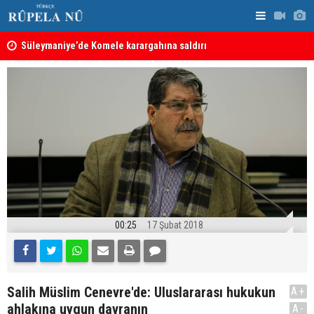
nın
Süleymaniye’de Komele karargahına saldırı
“Safları ne
sonuçlar d
00:25
17 Şubat 2018
Salih Müslim Cenevre'de: Uluslararası hukukun
A+
ahlakına uygun davranın
A-