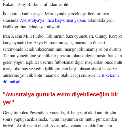
Bakanı Tony Burke tarafından verildi.
İki sporcu kadın geçen Mart ayında gerçekleştirilen turnuva
sırasında
Avustralya'ya iltica başvurusu yapan,
takımdaki yedi
kişilik grubun içinde yer alıyordu.
İran Kadın Milli Futbol Takımı'nın bazı oyuncuları, Güney Kore'ye
karşı oynadıkları Asya Kupası'nın açılış maçından önceki
seremonide kendi ülkelerinin milli marşını okumamış ve bu durum
Tahran yönetimine yönelik bir protesto olarak algılanmıştı. İran'dan
gelen yoğun tepkiler üzerine futbolcular diğer maçlardan önce milli
marşı okumuş ve yedi kişilik gruptan beşi, oluşan siyasi baskı ve
ailelerine yönelik kötü muamele olabileceği endişesi ile
ülkelerine
dönmüştü.
"Avustralya gururla evim diyebileceğim bir
yer"
Genç futbolcu Pesendide, vatandaşlık belgesini aldıktan bir gün
sonra yaptığı açıklamada, "Dün hayatımın en mutlu günlerinden
biriydi. Artık resmî olarak Avustralya vatandaşı olduğum için