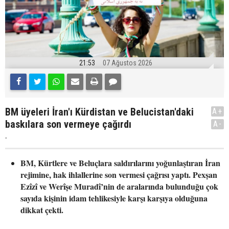
21:53
07 Ağustos 2026
BM üyeleri İran'ı Kürdistan ve Belucistan'daki
A+
baskılara son vermeye çağırdı
A-
.
BM, Kürtlere ve Beluçlara saldırılarını yoğunlaştıran İran
rejimine, hak ihlallerine son vermesi çağrısı yaptı. Pexşan
Ezîzî ve Werîşe Muradî’nin de aralarında bulunduğu çok
sayıda kişinin idam tehlikesiyle karşı karşıya olduğuna
dikkat çekti.