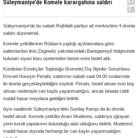
Süleymaniye’de Komele karargahına saldırı
A+
.
A-
Süleymaniye’de bu sabah Rojhilatlı partiye ait merkezlere 4 dronla
saldırı düzenlendi.
Komele yetkililerinin Rûdaw’a yaptığı açıklamalara göre,
saldırılardan ikisi Zirgewêz yakınlarındaki Banegwreyê bölgesinde
bulunan siyasi büro üyelerinden birinin evini hedef aldı.
Kürdistan Emekçiler Topluluğu (Komele) Dış İlişkiler Sorumlusu
Emced Hüseyin Penahi, saldırının sabah saat 04.00 sıralarında
iki dronla gerçekleştirildiğini söyledi. Penahi, hedef alınan evin boş
olması nedeniyle can kaybı yaşanmadığını, ancak binada ciddi
maddi hasar meydana geldiğini belirtti.
Aynı saatlerde Süleymaniye’deki Surdaş Kampı da iki dronla
hedef alındı. Komele yetkilisi Aram Muderesi, saldırıya uğrayan
yerin kendi yapılarının bulunduğu alan olduğunu belirtti. Muderesî,
maddi hasar dışında herhangi bir can kaybı yaşanmadığını