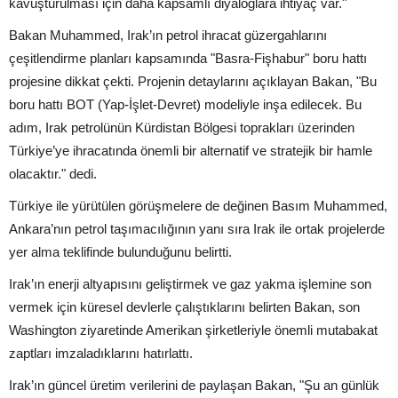
kavuşturulması için daha kapsamlı diyaloglara ihtiyaç var."
Bakan Muhammed, Irak’ın petrol ihracat güzergahlarını
çeşitlendirme planları kapsamında "Basra-Fişhabur" boru hattı
projesine dikkat çekti. Projenin detaylarını açıklayan Bakan, "Bu
boru hattı BOT (Yap-İşlet-Devret) modeliyle inşa edilecek. Bu
adım, Irak petrolünün Kürdistan Bölgesi toprakları üzerinden
Türkiye’ye ihracatında önemli bir alternatif ve stratejik bir hamle
olacaktır." dedi.
Türkiye ile yürütülen görüşmelere de değinen Basım Muhammed,
Ankara’nın petrol taşımacılığının yanı sıra Irak ile ortak projelerde
yer alma teklifinde bulunduğunu belirtti.
Irak’ın enerji altyapısını geliştirmek ve gaz yakma işlemine son
vermek için küresel devlerle çalıştıklarını belirten Bakan, son
Washington ziyaretinde Amerikan şirketleriyle önemli mutabakat
zaptları imzaladıklarını hatırlattı.
Irak’ın güncel üretim verilerini de paylaşan Bakan, "Şu an günlük