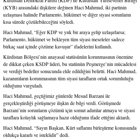
Kürdistan Demokrat Partisi (KDP) ile Kürdistan Yurtseverler Birliği
(KYB) arasındaki ilişkilere değinen Haci Mahmud, iki partinin
uzlaşması halinde Parlamento, hükümet ve diğer siyasi sorunların
kısa sürede çözülebileceğini söyledi.
Haci Mahmud, “Eğer KDP ve ynk bir araya gelip uzlaşırlarsa;
Parlamento, hükümet ve bekleyen tüm siyasi meseleler sadece
birkaç saat içinde çözüme kavuşur” ifadelerini kullandı.
Kürdistan Bölgesi’nin anayasal statüsünün korunmasının önemine
de dikkat çeken KSDP lideri, bu statünün Peşmerge’nin mücadelesi
ve verdiği bedeller sonucunda elde edildiğini belirtti. Haci Mahmud,
kazanımların korunmasının tüm siyasi tarafların ortak sorumluluğu
olduğunu vurguladı.
Haci Mahmud, geçtiğimiz günlerde Mesud Barzani ile
gerçekleştirdiği görüşmeye ilişkin de bilgi verdi. Görüşmede
Barzani’nin sorunların çözümü için somut adımlar atmaya ve siyasi
taraflara kolaylık sağlamaya hazır olduğunu ifade ettiğini aktardı.
Haci Mahmud, “Sayın Başkan, Kürt saflarını birleştirme konusunda
oldukça kararlı ve isteklidir” dedi.