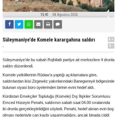
15:41
08 Ağustos 2026
Süleymaniye’de Komele karargahına saldırı
A+
.
A-
Süleymaniye’de bu sabah Rojhilatlı partiye ait merkezlere 4 dronla
saldırı düzenlendi.
Komele yetkililerinin Rûdaw’a yaptığı açıklamalara göre,
saldırılardan ikisi Zirgewêz yakınlarındaki Banegwreyê bölgesinde
bulunan siyasi büro üyelerinden birinin evini hedef aldı.
Kürdistan Emekçiler Topluluğu (Komele) Dış İlişkiler Sorumlusu
Emced Hüseyin Penahi, saldırının sabah saat 04.00 sıralarında
iki dronla gerçekleştirildiğini söyledi. Penahi, hedef alınan evin boş
olması nedeniyle can kaybı yaşanmadığını, ancak binada ciddi