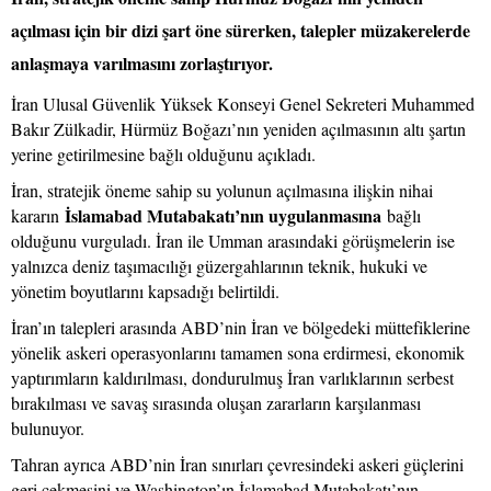
açılması için bir dizi şart öne sürerken, talepler müzakerelerde
anlaşmaya varılmasını zorlaştırıyor.
İran Ulusal Güvenlik Yüksek Konseyi Genel Sekreteri Muhammed
Bakır Zülkadir, Hürmüz Boğazı’nın yeniden açılmasının altı şartın
yerine getirilmesine bağlı olduğunu açıkladı.
İran, stratejik öneme sahip su yolunun açılmasına ilişkin nihai
İslamabad Mutabakatı’nın uygulanmasına
kararın
bağlı
olduğunu vurguladı. İran ile Umman arasındaki görüşmelerin ise
yalnızca deniz taşımacılığı güzergahlarının teknik, hukuki ve
yönetim boyutlarını kapsadığı belirtildi.
İran’ın talepleri arasında ABD’nin İran ve bölgedeki müttefiklerine
yönelik askeri operasyonlarını tamamen sona erdirmesi, ekonomik
yaptırımların kaldırılması, dondurulmuş İran varlıklarının serbest
bırakılması ve savaş sırasında oluşan zararların karşılanması
bulunuyor.
Tahran ayrıca ABD’nin İran sınırları çevresindeki askeri güçlerini
geri çekmesini ve Washington’ın İslamabad Mutabakatı’nın