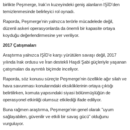
birlikte Peşmerge, Irak'ın kuzeyindeki geniş alanların IŞİD'den
temizlenmesinde belirleyici rol oynadı.
Raporda, Peşmerge'nin yalnızca terörle mücadelede değil,
düzenli askeri operasyonlarda da önemli bir kapasite ortaya
koyduğu değerlendirmesine yer veriliyor.
2017 Çatışmaları
Araştırma yalnızca IŞİD'e karşı yürütülen savaşı değil, 2017
yılında Irak ordusu ve İran destekli Haşdi Şabi güçleriyle yaşanan
çatışmaları da ayrıntılı biçimde inceliyor.
Raporda, söz konusu süreçte Peşmerge'nin özellikle ağır silah ve
hava savunması konularındaki eksikliklerinin ortaya çıktığı
belirtilirken, komuta yapısındaki siyasi bölünmüşlüğün de
operasyonel etkinliği olumsuz etkilediği ifade ediliyor.
Buna rağmen araştırma, Peşmerge'nin genel olarak "uyum
sağlayabilen, güvenilir ve etkili bir savaş gücü" olduğunu
vurguluyor.