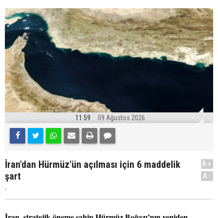
11:59
09 Ağustos 2026
İran'dan Hürmüz'ün açılması için 6 maddelik
A+
şart
A-
.
İran, stratejik öneme sahip Hürmüz Boğazı’nın yeniden