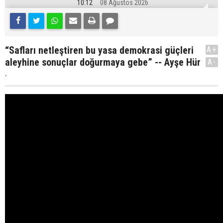
10:12
08 Ağustos 2026
“Safları netleştiren bu yasa demokrasi güçleri
A+
aleyhine sonuçlar doğurmaya gebe” -- Ayşe Hür
A-
.