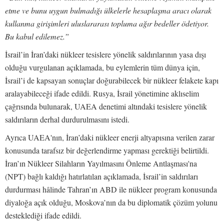
etme ve bunu uygun bulmadığı ülkelerle hesaplaşma aracı olarak
kullanma girişimleri uluslararası topluma ağır bedeller ödetiyor.
Bu kabul edilemez.”
İsrail’in İran’daki nükleer tesislere yönelik saldırılarının yasa dışı
olduğu vurgulanan açıklamada, bu eylemlerin tüm dünya için,
İsrail’i de kapsayan sonuçlar doğurabilecek bir nükleer felakete kapı
aralayabileceği ifade edildi. Rusya, İsrail yönetimine aklıselim
çağrısında bulunarak, UAEA denetimi altındaki tesislere yönelik
saldırıların derhal durdurulmasını istedi.
Ayrıca UAEA'nın, İran’daki nükleer enerji altyapısına verilen zarar
konusunda tarafsız bir değerlendirme yapması gerektiği belirtildi.
İran’ın Nükleer Silahların Yayılmasını Önleme Antlaşması'na
(NPT) bağlı kaldığı hatırlatılan açıklamada, İsrail’in saldırıları
durdurması hâlinde Tahran’ın ABD ile nükleer program konusunda
diyaloğa açık olduğu, Moskova’nın da bu diplomatik çözüm yolunu
desteklediği ifade edildi.