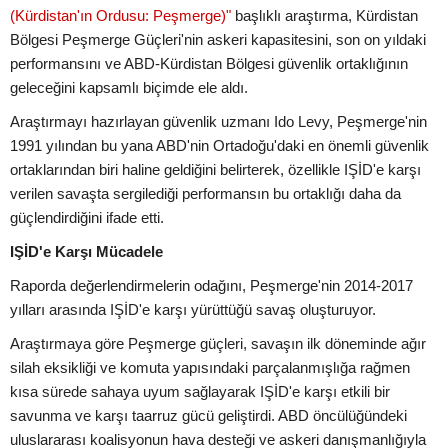
(Kürdistan'ın Ordusu: Peşmerge)"
başlıklı araştırma, Kürdistan
Bölgesi Peşmerge Güçleri'nin askeri kapasitesini, son on yıldaki
performansını ve ABD-Kürdistan Bölgesi güvenlik ortaklığının
geleceğini kapsamlı biçimde ele aldı.
Araştırmayı hazırlayan güvenlik uzmanı Ido Levy, Peşmerge'nin
1991 yılından bu yana ABD'nin Ortadoğu'daki en önemli güvenlik
ortaklarından biri haline geldiğini belirterek, özellikle IŞİD'e karşı
verilen savaşta sergilediği performansın bu ortaklığı daha da
güçlendirdiğini ifade etti.
IŞİD'e Karşı Mücadele
Raporda değerlendirmelerin odağını, Peşmerge'nin 2014-2017
yılları arasında IŞİD'e karşı yürüttüğü savaş oluşturuyor.
Araştırmaya göre Peşmerge güçleri, savaşın ilk döneminde ağır
silah eksikliği ve komuta yapısındaki parçalanmışlığa rağmen
kısa sürede sahaya uyum sağlayarak IŞİD'e karşı etkili bir
savunma ve karşı taarruz gücü geliştirdi. ABD öncülüğündeki
uluslararası koalisyonun hava desteği ve askeri danışmanlığıyla