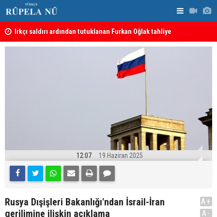
Irkçı saldırı ardından tutuklanan Furkan Oğlak tahliye
Haci Mahmu
edildi
birleştirme
12:07
19 Haziran 2025
Rusya Dışişleri Bakanlığı'ndan İsrail-İran
A+
gerilimine ilişkin açıklama
A-