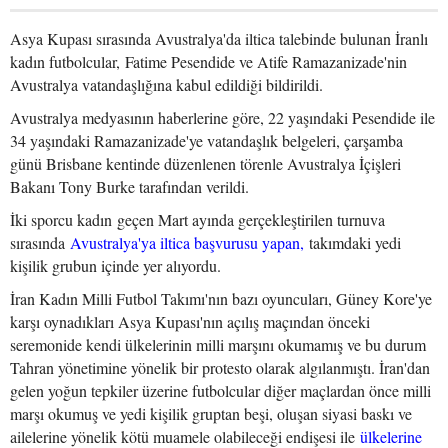
Asya Kupası sırasında Avustralya'da iltica talebinde bulunan İranlı
kadın futbolcular, Fatime Pesendide ve Atife Ramazanizade'nin
Avustralya vatandaşlığına kabul edildiği bildirildi.
Avustralya medyasının haberlerine göre, 22 yaşındaki Pesendide ile
34 yaşındaki Ramazanizade'ye vatandaşlık belgeleri, çarşamba
günü Brisbane kentinde düzenlenen törenle Avustralya İçişleri
Bakanı Tony Burke tarafından verildi.
İki sporcu kadın geçen Mart ayında gerçekleştirilen turnuva
sırasında
Avustralya'ya iltica başvurusu yapan,
takımdaki yedi
kişilik grubun içinde yer alıyordu.
İran Kadın Milli Futbol Takımı'nın bazı oyuncuları, Güney Kore'ye
karşı oynadıkları Asya Kupası'nın açılış maçından önceki
seremonide kendi ülkelerinin milli marşını okumamış ve bu durum
Tahran yönetimine yönelik bir protesto olarak algılanmıştı. İran'dan
gelen yoğun tepkiler üzerine futbolcular diğer maçlardan önce milli
marşı okumuş ve yedi kişilik gruptan beşi, oluşan siyasi baskı ve
ailelerine yönelik kötü muamele olabileceği endişesi ile
ülkelerine