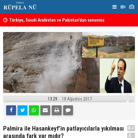
ine
Türkiye, Suudi Arabistan ve Pakistan’dan savunma
MEI Raporu
anlaşması: Bir üyeye saldırı, tüm üyelere yapılmış
Önemli Güv
sayılacak
13:29
18 Ağustos 2017
Palmira ile Hasankeyf’in patlayıcılarla yıkılması
A+
arasında fark var mıdır?
A-