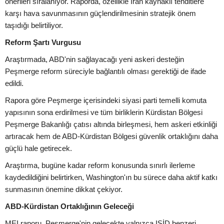
önerileri sıralanıyor. Raporda, özellikle İran kaynaklı tehditlere
karşı hava savunmasının güçlendirilmesinin stratejik önem
taşıdığı belirtiliyor.
Reform Şartı Vurgusu
Araştırmada, ABD'nin sağlayacağı yeni askeri desteğin
Peşmerge reform süreciyle bağlantılı olması gerektiği de ifade
edildi.
Rapora göre Peşmerge içerisindeki siyasi parti temelli komuta
yapısının sona erdirilmesi ve tüm birliklerin Kürdistan Bölgesi
Peşmerge Bakanlığı çatısı altında birleşmesi, hem askeri etkinliği
artıracak hem de ABD-Kürdistan Bölgesi güvenlik ortaklığını daha
güçlü hale getirecek.
Araştırma, bugüne kadar reform konusunda sınırlı ilerleme
kaydedildiğini belirtirken, Washington'ın bu sürece daha aktif katkı
sunmasının önemine dikkat çekiyor.
ABD-Kürdistan Ortaklığının Geleceği
MEI raporu, Peşmerge'nin gelecekte yalnızca IŞİD benzeri