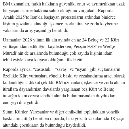
BM uzmanları, farklı halkların güvenlik, onur ve ayrımcılıktan uzak
bir yaşam sürme hakkına sahip olduğunu vurguladı. Raporda,
Aralık 2025’te İran’da başlayan protestoların ardından binlerce
kişinin gözaltına alındığı, işkence, zorla itiraf ve zorla kaybetme
vakalarında artış yaşandığı belirtildi.
Uzmanlar, 2026 yılının ilk altı ayında en az 24 Beluç ve 22 Kürt
yurttaşın idam edildiğini kaydederken, Pexşan Ezîzî ve Werîşe
Muradî’nin de aralarında bulunduğu çok sayıda kişinin idam
tehlikesiyle karşı karşıya olduğunu ifade etti.
Raporda ayrıca, “casusluk”, “savaş” ve “isyan” gibi suçlamaların
özellikle Kürt yurttaşlara yönelik baskı ve cezalandırma aracı olarak
kullanıldığına dikkat çekildi. BM uzmanları, işkence ve zorla alınan
itiraflara dayandırılan davalarda yargılanan beş Kürt ve Beluç
tutsağın idam cezası tehdidi altında bulunmasından duydukları
endişeyi dile getirdi.
Sünni Kürtler, Yaresanlar ve diğer etnik-dini topluluklara yönelik
baskıların arttığı belirtilen raporda, bazı gözaltı vakalarında 18 yaşın
altındaki çocukların da bulunduğu kaydedildi.