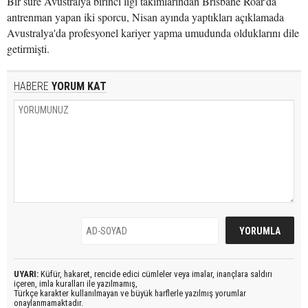
Bir süre Avustralya birinci ligi takımlarından Brisbane Roar'da
antrenman yapan iki sporcu, Nisan ayında yaptıkları açıklamada
Avustralya'da profesyonel kariyer yapma umudunda olduklarını dile
getirmişti.
HABERE
YORUM KAT
UYARI:
Küfür, hakaret, rencide edici cümleler veya imalar, inançlara saldırı
içeren, imla kuralları ile yazılmamış,
Türkçe karakter kullanılmayan ve büyük harflerle yazılmış yorumlar
onaylanmamaktadır.