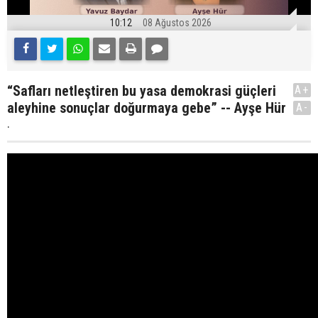
10:12
08 Ağustos 2026
“Safları netleştiren bu yasa demokrasi güçleri
A+
aleyhine sonuçlar doğurmaya gebe” -- Ayşe Hür
A-
.