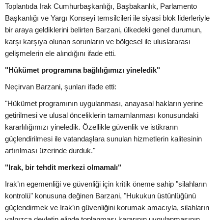
Toplantıda Irak Cumhurbaşkanlığı, Başbakanlık, Parlamento
Başkanlığı ve Yargı Konseyi temsilcileri ile siyasi blok liderleriyle
bir araya geldiklerini belirten Barzani, ülkedeki genel durumun,
karşı karşıya olunan sorunların ve bölgesel ile uluslararası
gelişmelerin ele alındığını ifade etti.
"Hükümet programına bağlılığımızı yineledik"
Neçirvan Barzani, şunları ifade etti:
"Hükümet programının uygulanması, anayasal hakların yerine
getirilmesi ve ulusal önceliklerin tamamlanması konusundaki
kararlılığımızı yineledik. Özellikle güvenlik ve istikrarın
güçlendirilmesi ile vatandaşlara sunulan hizmetlerin kalitesinin
artırılması üzerinde durduk."
"Irak, bir tehdit merkezi olmamalı"
Irak’ın egemenliği ve güvenliği için kritik öneme sahip "silahların
kontrolü" konusuna değinen Barzani, "Hukukun üstünlüğünü
güçlendirmek ve Irak’ın güvenliğini korumak amacıyla, silahların
yalnızca devletin elinde toplanması kararının uygulanmasının