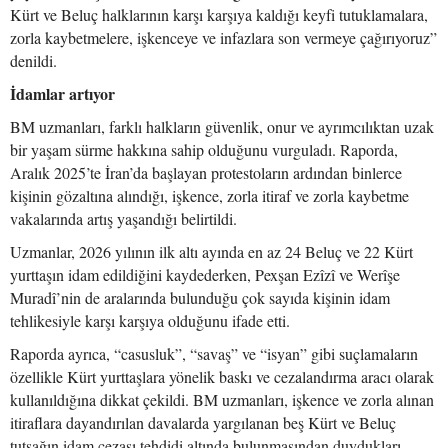
Kürt ve Beluç halklarının karşı karşıya kaldığı keyfi tutuklamalara,
zorla kaybetmelere, işkenceye ve infazlara son vermeye çağırıyoruz”
denildi.
İdamlar artıyor
BM uzmanları, farklı halkların güvenlik, onur ve ayrımcılıktan uzak
bir yaşam sürme hakkına sahip olduğunu vurguladı. Raporda,
Aralık 2025’te İran’da başlayan protestoların ardından binlerce
kişinin gözaltına alındığı, işkence, zorla itiraf ve zorla kaybetme
vakalarında artış yaşandığı belirtildi.
Uzmanlar, 2026 yılının ilk altı ayında en az 24 Beluç ve 22 Kürt
yurttaşın idam edildiğini kaydederken, Pexşan Ezîzî ve Werîşe
Muradî’nin de aralarında bulunduğu çok sayıda kişinin idam
tehlikesiyle karşı karşıya olduğunu ifade etti.
Raporda ayrıca, “casusluk”, “savaş” ve “isyan” gibi suçlamaların
özellikle Kürt yurttaşlara yönelik baskı ve cezalandırma aracı olarak
kullanıldığına dikkat çekildi. BM uzmanları, işkence ve zorla alınan
itiraflara dayandırılan davalarda yargılanan beş Kürt ve Beluç
tutsağın idam cezası tehdidi altında bulunmasından duydukları