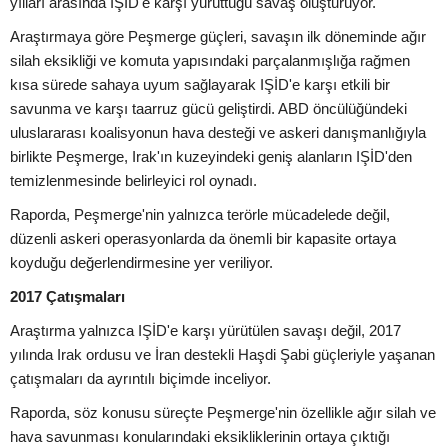
yılları arasında IŞİD'e karşı yürüttüğü savaş oluşturuyor.
Araştırmaya göre Peşmerge güçleri, savaşın ilk döneminde ağır
silah eksikliği ve komuta yapısındaki parçalanmışlığa rağmen
kısa sürede sahaya uyum sağlayarak IŞİD'e karşı etkili bir
savunma ve karşı taarruz gücü geliştirdi. ABD öncülüğündeki
uluslararası koalisyonun hava desteği ve askeri danışmanlığıyla
birlikte Peşmerge, Irak'ın kuzeyindeki geniş alanların IŞİD'den
temizlenmesinde belirleyici rol oynadı.
Raporda, Peşmerge'nin yalnızca terörle mücadelede değil,
düzenli askeri operasyonlarda da önemli bir kapasite ortaya
koyduğu değerlendirmesine yer veriliyor.
2017 Çatışmaları
Araştırma yalnızca IŞİD'e karşı yürütülen savaşı değil, 2017
yılında Irak ordusu ve İran destekli Haşdi Şabi güçleriyle yaşanan
çatışmaları da ayrıntılı biçimde inceliyor.
Raporda, söz konusu süreçte Peşmerge'nin özellikle ağır silah ve
hava savunması konularındaki eksikliklerinin ortaya çıktığı