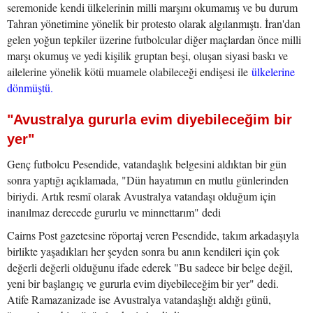
seremonide kendi ülkelerinin milli marşını okumamış ve bu durum
Tahran yönetimine yönelik bir protesto olarak algılanmıştı. İran'dan
gelen yoğun tepkiler üzerine futbolcular diğer maçlardan önce milli
marşı okumuş ve yedi kişilik gruptan beşi, oluşan siyasi baskı ve
ailelerine yönelik kötü muamele olabileceği endişesi ile
ülkelerine
dönmüştü.
"Avustralya gururla evim diyebileceğim bir
yer"
Genç futbolcu Pesendide, vatandaşlık belgesini aldıktan bir gün
sonra yaptığı açıklamada, "Dün hayatımın en mutlu günlerinden
biriydi. Artık resmî olarak Avustralya vatandaşı olduğum için
inanılmaz derecede gururlu ve minnettarım" dedi
Cairns Post gazetesine röportaj veren Pesendide, takım arkadaşıyla
birlikte yaşadıkları her şeyden sonra bu anın kendileri için çok
değerli değerli olduğunu ifade ederek "Bu sadece bir belge değil,
yeni bir başlangıç ve gururla evim diyebileceğim bir yer" dedi.
Atife Ramazanizade ise Avustralya vatandaşlığı aldığı günü,