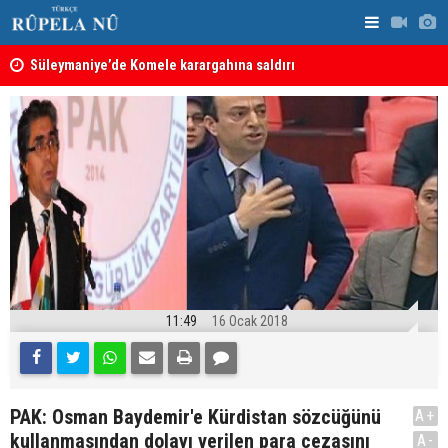
nın
Süleymaniye’de Komele karargahına saldırı
“Safları ne
sonuçlar d
11:49
16 Ocak 2018
PAK: Osman Baydemir'e Kürdistan sözcüğünü
A+
kullanmasından dolayı verilen para cezasını
A-