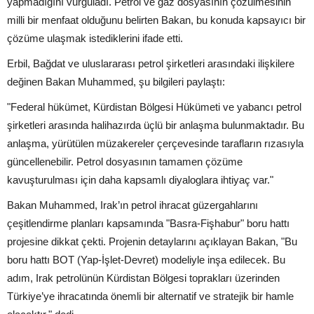
yapmadığını vurguladı. Petrol ve gaz dosyasının çözülmesinin
milli bir menfaat olduğunu belirten Bakan, bu konuda kapsayıcı bir
çözüme ulaşmak istediklerini ifade etti.
Erbil, Bağdat ve uluslararası petrol şirketleri arasındaki ilişkilere
değinen Bakan Muhammed, şu bilgileri paylaştı:
"Federal hükümet, Kürdistan Bölgesi Hükümeti ve yabancı petrol
şirketleri arasında halihazırda üçlü bir anlaşma bulunmaktadır. Bu
anlaşma, yürütülen müzakereler çerçevesinde tarafların rızasıyla
güncellenebilir. Petrol dosyasının tamamen çözüme
kavuşturulması için daha kapsamlı diyaloglara ihtiyaç var."
Bakan Muhammed, Irak’ın petrol ihracat güzergahlarını
çeşitlendirme planları kapsamında "Basra-Fişhabur" boru hattı
projesine dikkat çekti. Projenin detaylarını açıklayan Bakan, "Bu
boru hattı BOT (Yap-İşlet-Devret) modeliyle inşa edilecek. Bu
adım, Irak petrolünün Kürdistan Bölgesi toprakları üzerinden
Türkiye’ye ihracatında önemli bir alternatif ve stratejik bir hamle