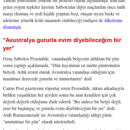
Tahran yönetimine yönelik bir protesto olarak algılanmıştı. İran'dan
gelen yoğun tepkiler üzerine futbolcular diğer maçlardan önce milli
marşı okumuş ve yedi kişilik gruptan beşi, oluşan siyasi baskı ve
ailelerine yönelik kötü muamele olabileceği endişesi ile
ülkelerine
dönmüştü.
"Avustralya gururla evim diyebileceğim bir
yer"
Genç futbolcu Pesendide, vatandaşlık belgesini aldıktan bir gün
sonra yaptığı açıklamada, "Dün hayatımın en mutlu günlerinden
biriydi. Artık resmî olarak Avustralya vatandaşı olduğum için
inanılmaz derecede gururlu ve minnettarım" dedi
Cairns Post gazetesine röportaj veren Pesendide, takım arkadaşıyla
birlikte yaşadıkları her şeyden sonra bu anın kendileri için çok
değerli değerli olduğunu ifade ederek "Bu sadece bir belge değil,
yeni bir başlangıç ve gururla evim diyebileceğim bir yer" dedi.
Atife Ramazanizade ise Avustralya vatandaşlığı aldığı günü,
"unutulmaz bir gün" olarak nitelendirdi.