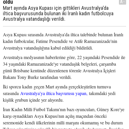
oldu
A-
Mart ayında Asya Kupası için gittikleri Avustralya'da
iltica başvurusunda bulunan iki İranlı kadın futbolcuya
Avustralya vatandaşlığı verildi.
Asya Kupası sırasında Avustralya'da iltica talebinde bulunan İranlı
kadın futbolcular, Fatime Pesendide ve Atife Ramazanizade'nin
Avustralya vatandaşlığına kabul edildiği bildirildi.
Avustralya medyasının haberlerine göre, 22 yaşındaki Pesendide ile
34 yaşındaki Ramazanizade'ye vatandaşlık belgeleri, çarşamba
günü Brisbane kentinde düzenlenen törenle Avustralya İçişleri
Bakanı Tony Burke tarafından verildi.
İki sporcu kadın geçen Mart ayında gerçekleştirilen turnuva
sırasında
Avustralya'ya iltica başvurusu yapan,
takımdaki yedi
kişilik grubun içinde yer alıyordu.
İran Kadın Milli Futbol Takımı'nın bazı oyuncuları, Güney Kore'ye
karşı oynadıkları Asya Kupası'nın açılış maçından önceki
seremonide kendi ülkelerinin milli marşını okumamış ve bu durum