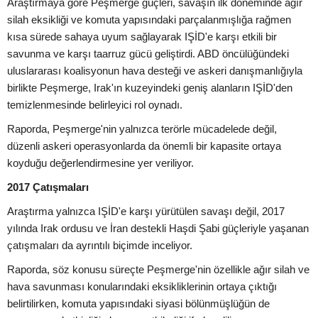
Araştırmaya göre Peşmerge güçleri, savaşın ilk döneminde ağır
silah eksikliği ve komuta yapısındaki parçalanmışlığa rağmen
kısa sürede sahaya uyum sağlayarak IŞİD'e karşı etkili bir
savunma ve karşı taarruz gücü geliştirdi. ABD öncülüğündeki
uluslararası koalisyonun hava desteği ve askeri danışmanlığıyla
birlikte Peşmerge, Irak'ın kuzeyindeki geniş alanların IŞİD'den
temizlenmesinde belirleyici rol oynadı.
Raporda, Peşmerge'nin yalnızca terörle mücadelede değil,
düzenli askeri operasyonlarda da önemli bir kapasite ortaya
koyduğu değerlendirmesine yer veriliyor.
2017 Çatışmaları
Araştırma yalnızca IŞİD'e karşı yürütülen savaşı değil, 2017
yılında Irak ordusu ve İran destekli Haşdi Şabi güçleriyle yaşanan
çatışmaları da ayrıntılı biçimde inceliyor.
Raporda, söz konusu süreçte Peşmerge'nin özellikle ağır silah ve
hava savunması konularındaki eksikliklerinin ortaya çıktığı
belirtilirken, komuta yapısındaki siyasi bölünmüşlüğün de