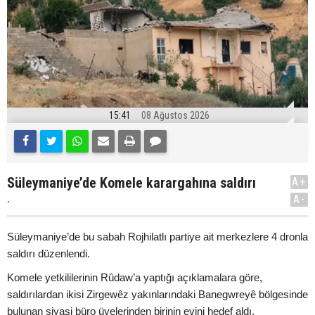
15:41
08 Ağustos 2026
Süleymaniye’de Komele karargahına saldırı
A+
.
A-
Süleymaniye’de bu sabah Rojhilatlı partiye ait merkezlere 4 dronla
saldırı düzenlendi.
Komele yetkililerinin Rûdaw’a yaptığı açıklamalara göre,
saldırılardan ikisi Zirgewêz yakınlarındaki Banegwreyê bölgesinde
bulunan siyasi büro üyelerinden birinin evini hedef aldı.