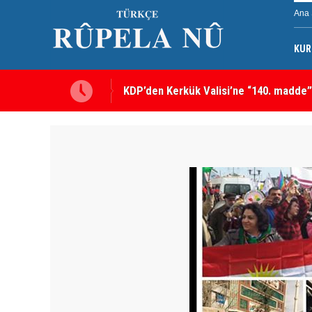
Ana 
KUR
KDP’den Kerkük Valisi’ne “140. madde”
Kerkük’te Kürt partilerden 7 maddelik o