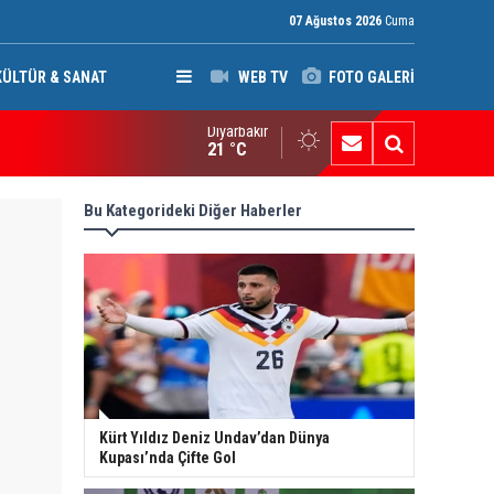
07 Ağustos 2026
Cuma
KÜLTÜR & SANAT
WEB TV
FOTO GALERİ
Diyarbakır
ak: Silah bırakmayan gruplara terör yasası uygulanacak
21 °C
Bu Kategorideki Diğer Haberler
Kürt Yıldız Deniz Undav’dan Dünya
Kupası’nda Çifte Gol