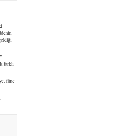
ki
ddenin
eldiği
u”
k farklı
e, fitne
ı