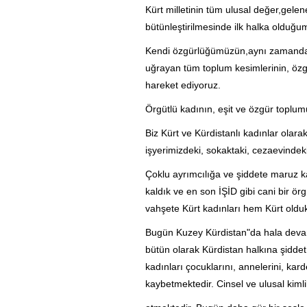
Kürt milletinin tüm ulusal değer,gele
bütünleştirilmesinde ilk halka olduğu
Kendi özgürlüğümüzün,aynı zamanda ci
uğrayan tüm toplum kesimlerinin, özgü
hareket ediyoruz.
Örgütlü kadının, eşit ve özgür toplumu
Biz Kürt ve Kürdistanlı kadınlar olara
işyerimizdeki, sokaktaki, cezaevindeki 
Çoklu ayrımcılığa ve şiddete maruz ka
kaldık ve en son İŞİD gibi cani bir örg
vahşete Kürt kadınları hem Kürt olduk
Bugün Kuzey Kürdistan"da hala devam 
bütün olarak Kürdistan halkına şiddet
kadınları çocuklarını, annelerini, karde
kaybetmektedir. Cinsel ve ulusal kimli