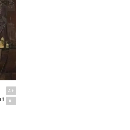
A+
an
A-