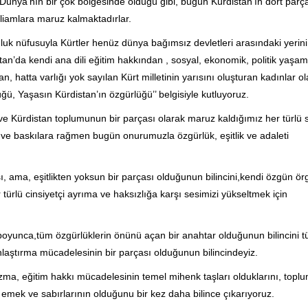
ünya'nın bir çok bölgesinde olduğu gibi, bugün Kürdistan’ın dört parç
tliamlara maruz kalmaktadırlar.
nluk nüfusuyla Kürtler henüz dünya bağımsız devletleri arasındaki yerini
an’da kendi ana dili eğitim hakkından , sosyal, ekonomik, politik yaşa
n, hatta varlığı yok sayılan Kürt milletinin yarısını oluşturan kadınlar o
üğü, Yaşasın Kürdistan’ın özgürlüğü’’ belgisiyle kutluyoruz.
ve Kürdistan toplumunun bir parçası olarak maruz kaldığımız her türlü
ık ve baskılara rağmen bugün onurumuzla özgürlük, eşitlik ve adaleti
, ama, eşitlikten yoksun bir parçası olduğunun bilincini,kendi özgün ö
türlü cinsiyetçi ayrıma ve haksızlığa karşı sesimizi yükseltmek için
 boyunca,tüm özgürlüklerin önünü açan bir anahtar olduğunun bilincini 
aştırma mücadelesinin bir parçası olduğunun bilincindeyiz.
zma, eğitim hakkı mücadelesinin temel mihenk taşları olduklarını, topl
n emek ve sabırlarının olduğunu bir kez daha bilince çıkarıyoruz.