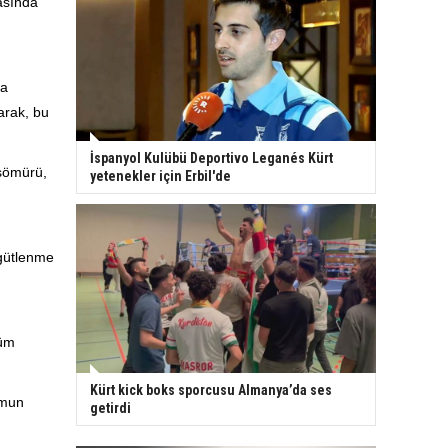
asında
ma
larak, bu
İspanyol Kulübü Deportivo Leganés Kürt
 sömürü,
yetenekler için Erbil'de
rgütlenme
tüm
Kürt kick boks sporcusu Almanya’da ses
umun
getirdi