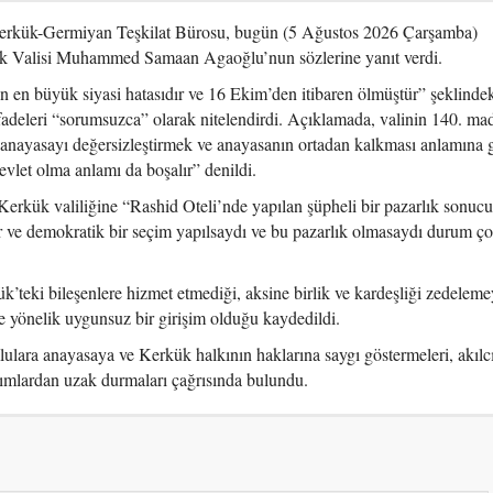
erkük-Germiyan Teşkilat Bürosu, bugün (5 Ağustos 2026 Çarşamba)
ük Valisi Muhammed Samaan Agaoğlu’nun sözlerine yanıt verdi.
 en büyük siyasi hatasıdır ve 16 Ekim’den itibaren ölmüştür” şeklinde
fadeleri “sorumsuzca” olarak nitelendirdi. Açıklamada, valinin 140. ma
 anayasayı değersizleştirmek ve anayasanın ortadan kalkması anlamına g
vlet olma anlamı da boşalır” denildi.
ük valiliğine “Rashid Oteli’nde yapılan şüpheli bir pazarlık sonuc
r ve demokratik bir seçim yapılsaydı ve bu pazarlık olmasaydı durum ço
’teki bileşenlere hizmet etmediği, aksine birlik ve kardeşliği zedelemey
e yönelik uygunsuz bir girişim olduğu kaydedildi.
lara anayasaya ve Kerkük halkının haklarına saygı göstermeleri, akılc
ımlardan uzak durmaları çağrısında bulundu.