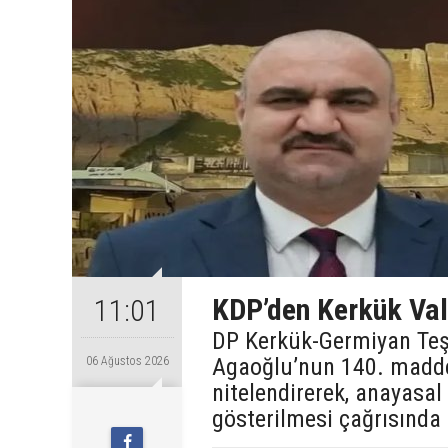
KDP’den Kerkük Val
11:01
DP Kerkük-Germiyan Te
Agaoğlu’nun 140. maddey
06 Ağustos 2026
nitelendirerek, anayasal
gösterilmesi çağrısında