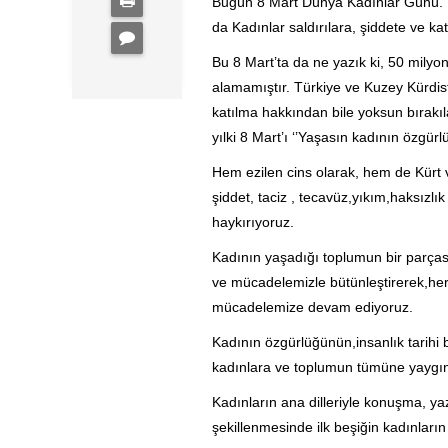
Bugün 8 Mart Dünya Kadınlar Günü. D
da Kadınlar saldırılara, şiddete ve ka
Bu 8 Mart’ta da ne yazık ki, 50 milyo
alamamıştır. Türkiye ve Kuzey Kürdist
katılma hakkından bile yoksun bırakıla
yılki 8 Mart’ı ‘’Yaşasın kadının özgürl
Hem ezilen cins olarak, hem de Kürt 
şiddet, taciz , tecavüz,yıkım,haksızl
haykırıyoruz.
Kadının yaşadığı toplumun bir parçası
ve mücadelemizle bütünleştirerek,her 
mücadelemize devam ediyoruz.
Kadının özgürlüğünün,insanlık tarihi
kadınlara ve toplumun tümüne yaygınl
Kadınların ana dilleriyle konuşma, ya
şekillenmesinde ilk beşiğin kadınları