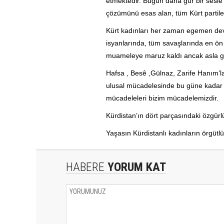
etmektedir. Bugün daha gür bir sesle ‘
çözümünü esas alan, tüm Kürt partiler
Kürt kadınları her zaman egemen devle
isyanlarında, tüm savaşlarında en ön
muameleye maruz kaldı ancak asla g
Hafsa , Besê ,Gülnaz, Zarife Hanım’la
ulusal mücadelesinde bu güne kadar v
mücadeleleri bizim mücadelemizdir.
Kürdistan’ın dört parçasındaki özgür
Yaşasın Kürdistanlı kadınların örgütlü
HABERE
YORUM KAT