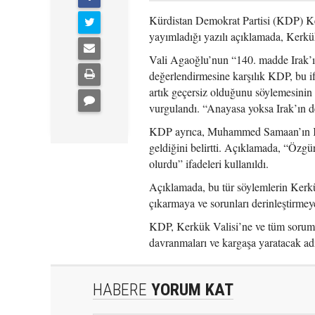
Kürdistan Demokrat Partisi (KDP) K
yayımladığı yazılı açıklamada, Kerk
Vali Agaoğlu’nun “140. madde Irak’ın
değerlendirmesine karşılık KDP, bu i
artık geçersiz olduğunu söylemesinin
vurgulandı. “Anayasa yoksa Irak’ın de
KDP ayrıca, Muhammed Samaan’ın Kerk
geldiğini belirtti. Açıklamada, “Özgü
olurdu” ifadeleri kullanıldı.
Açıklamada, bu tür söylemlerin Kerkük
çıkarmaya ve sorunları derinleştirmey
KDP, Kerkük Valisi’ne ve tüm sorumlu
davranmaları ve kargaşa yaratacak ad
HABERE
YORUM KAT