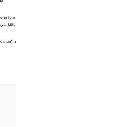
la
lerin tüm
eye, kötü
distan"ın