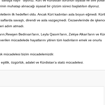
’savaşa hayır’’ diyoruz. Kürt ve Kürdistan sorunun siyasal ve sivil yollar
inin muhatap alınacağı siyasal bir çözüm süreci başlatılsın diyoruz.
tlerin ilk hedefleri oldu. Ancak Kürt kadınları asla boyun eğmedi. Kürt
 saflarda savaştı, direndi ve asla vazgeçmedi. Cezaevlerinde de işkenc
eri adım atmadı.
rın,Rewşen Bedirxan’ların, Leyla Qasım’ların, Zekiye Alkan’ların ve Kür
erilen mücadelede hayatlarını yitiren tüm kadınların emek ve onurlu
lük mücadelesi bizim mücadelemizdir.
 eşitlik, özgürlük, adalet ve Kürdistan’a statü mücadelesi.