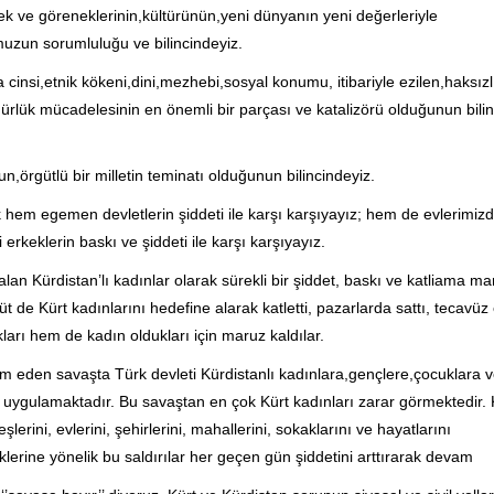
nek ve göreneklerinin,kültürünün,yeni dünyanın yeni değerleriyle
muzun sorumluluğu ve bilincindeyiz.
nsi,etnik kökeni,dini,mezhebi,sosyal konumu, itibariyle ezilen,haksızl
rlük mücadelesinin en önemli bir parçası ve katalizörü olduğunun bilin
n,örgütlü bir milletin teminatı olduğunun bilincindeyiz.
k hem egemen devletlerin şiddeti ile karşı karşıyayız; hem de evlerimizd
erkeklerin baskı ve şiddeti ile karşı karşıyayız.
lan Kürdistan’lı kadınlar olarak sürekli bir şiddet, baskı ve katliama ma
üt de Kürt kadınlarını hedefine alarak katletti, pazarlarda sattı, tecavüz 
ları hem de kadın oldukları için maruz kaldılar.
eden savaşta Türk devleti Kürdistanlı kadınlara,gençlere,çocuklara v
 uygulamaktadır. Bu savaştan en çok Kürt kadınları zarar görmektedir. 
şlerini, evlerini, şehirlerini, mahallerini, sokaklarını ve hayatlarını
klerine yönelik bu saldırılar her geçen gün şiddetini arttırarak devam