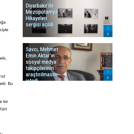
Diyarbakır’da
WDR, Kü
Mezopotamya
yayın y
Hikayeleri
Cosmo K
ığa
sergisi açıldı
program
ciyle
sonlandı
Savcı, Mehmet
Kürdist
Emin Aktar'ın
Bölgesi 
eki,
sosyal medya
Washing
takipçilerinin
Gündem
araştırılmasını
ile ilişkil
ruz
istedi
etti. Bu
e bir
Kürt