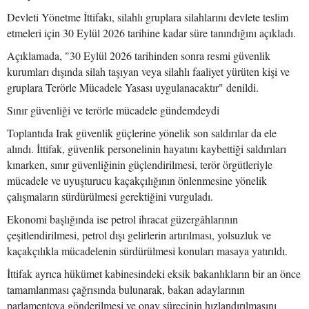
Devleti Yönetme İttifakı, silahlı gruplara silahlarını devlete teslim
etmeleri için 30 Eylül 2026 tarihine kadar süre tanındığını açıkladı.
Açıklamada, "30 Eylül 2026 tarihinden sonra resmi güvenlik
kurumları dışında silah taşıyan veya silahlı faaliyet yürüten kişi ve
gruplara Terörle Mücadele Yasası uygulanacaktır" denildi.
Sınır güvenliği ve terörle mücadele gündemdeydi
Toplantıda Irak güvenlik güçlerine yönelik son saldırılar da ele
alındı. İttifak, güvenlik personelinin hayatını kaybettiği saldırıları
kınarken, sınır güvenliğinin güçlendirilmesi, terör örgütleriyle
mücadele ve uyuşturucu kaçakçılığının önlenmesine yönelik
çalışmaların sürdürülmesi gerektiğini vurguladı.
Ekonomi başlığında ise petrol ihracat güzergâhlarının
çeşitlendirilmesi, petrol dışı gelirlerin artırılması, yolsuzluk ve
kaçakçılıkla mücadelenin sürdürülmesi konuları masaya yatırıldı.
İttifak ayrıca hükümet kabinesindeki eksik bakanlıkların bir an önce
tamamlanması çağrısında bulunarak, bakan adaylarının
parlamentoya gönderilmesi ve onay sürecinin hızlandırılmasını