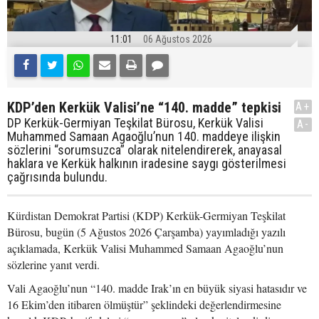
11:01
06 Ağustos 2026
KDP’den Kerkük Valisi’ne “140. madde” tepkisi
A+
DP Kerkük-Germiyan Teşkilat Bürosu, Kerkük Valisi
A-
Muhammed Samaan Agaoğlu’nun 140. maddeye ilişkin
sözlerini “sorumsuzca” olarak nitelendirerek, anayasal
haklara ve Kerkük halkının iradesine saygı gösterilmesi
çağrısında bulundu.
Kürdistan Demokrat Partisi (KDP) Kerkük-Germiyan Teşkilat
Bürosu, bugün (5 Ağustos 2026 Çarşamba) yayımladığı yazılı
açıklamada, Kerkük Valisi Muhammed Samaan Agaoğlu’nun
sözlerine yanıt verdi.
Vali Agaoğlu’nun “140. madde Irak’ın en büyük siyasi hatasıdır ve
16 Ekim’den itibaren ölmüştür” şeklindeki değerlendirmesine