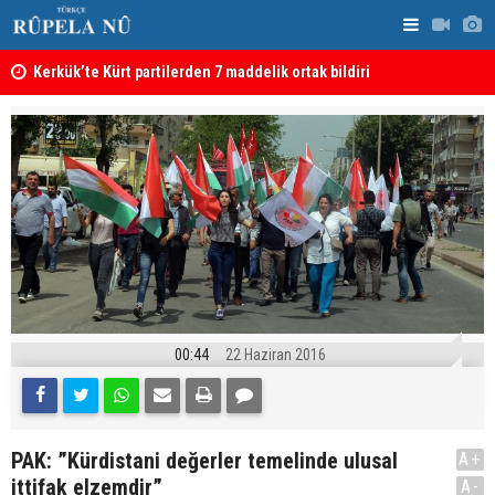
Kerkük’te Kürt partilerden 7 maddelik ortak bildiri
Irak: Silah
00:44
22 Haziran 2016
PAK: ”Kürdistani değerler temelinde ulusal
A+
ittifak elzemdir”
A-