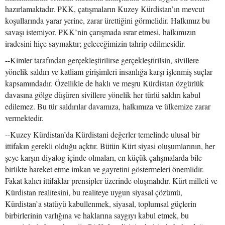
hazırlamaktadır. PKK, çatışmaların Kuzey Kürdistan’ın mevcut
koşullarında yarar yerine, zarar ürettiğini görmelidir. Halkımız bu
savaşı istemiyor. PKK’nin çarışmada ısrar etmesi, halkımızın
iradesini hiçe saymaktır; geleceğimizin tahrip edilmesidir.
--Kimler tarafından gerçekleştirilirse gerçekleştirilsin, sivillere
yönelik saldırı ve katliam girişimleri insanlığa karşı işlenmiş suçlar
kapsamındadır. Özellikle de haklı ve meşru Kürdistan özgürlük
davasına gölge düşüren sivillere yönelik her türlü saldırı kabul
edilemez. Bu tür saldırılar davamıza, halkımıza ve ülkemize zarar
vermektedir.
--Kuzey Kürdistan’da Kürdistani değerler temelinde ulusal bir
ittifakın gerekli olduğu açktır. Bütün Kürt siyasi oluşumlarının, her
şeye karşın diyalog içinde olmaları, en küçük çalışmalarda bile
birlikte hareket etme imkan ve gayretini göstermeleri önemlidir.
Fakat kalıcı ittifaklar prensipler üzerinde oluşmalıdır. Kürt milleti ve
Kürdistan realitesini, bu realiteye uygun siyasal çözümü,
Kürdistan’a statüyü kabullenmek, siyasal, toplumsal güçlerin
birbirlerinin varlığına ve haklarına saygıyı kabul etmek, bu