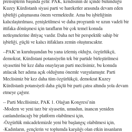
prensiplerin başında gelir. PAK, kendisinin de içinde bulunduğu
Kuzey Kürdistanlı siyasi parti ve hareketler arasında devam eden
işbirliği çalışmasına önem vermektedir. Ama bu işbirliğinin
kalıcılaştırılması, genişletilmesi ve daha programlı ve uzun vadeli bir
ittifaka dönüşmesi için tarafların bir çok temel konuda
netleşmelerine ihtiyaç vardır. Daha net bir perspektife sahip bir
işbirliği, güçlü ve kalıcı itifaklara zemin oluşturacaktır.
--PAK’ın kuruluşundan bu yana izlemiş olduğu, özgürlükçü,
demokrat, Kürdistani potansiyelin tek bir partide birleştirilmesi
siyasetini bir kez daha onaylayan parti meclisimiz, bu konuda
atılacak her adıma açık olduğunu önemle vurgulamıştır. Parti
Meclisimiz bir kez daha tüm özgürlükçü, demokrat Kuzey
Kürdistanlı potansiyeli daha güçlü bir parti çatısı altında yola devam
etmeye çağırır.
-- Parti Mecllisimiz, PAK 1. Olağan Kongresi’nin
-Modern ve yeni tarz bir siyasetin, umudun, inancın yeniden
canlandırılacağı bir platform olabilmesi için,
-Özgürlük mücadelemizde yeni bir başlangıç olabilmesi için,
-Kadınların, gençlerin ve toplumda karşılığı olan etkin insanların