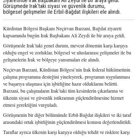
ziyaretinde Irak Başbakanı Ali Zeydi ile bir araya geldi.
Görüşmede Irak’taki siyasi ve güvenlik durumu,
bölgesel gelişmeler ile Erbil-Bağdat ilişkileri ele alındı.
Kürdistan Bölgesi Başkanı Neçirvan Barzani, Bağdat ziyareti
kapsamında bugün Irak Başbakanı Ali Zeydi ile bir araya geldi.
Görüşmede Irak’taki genel durum, mevcut dönemin karşı karşıya
olduğu engel ve zorluklar, bölgesel ve uluslararası gelişmeler ile bu
gelişmelerin Irak ve bölgeye yansımaları ele alındı.
Neçirvan Barzani, Kürdistan Bölgesi’nin Irak federal hükümetinin
çalışma programına desteğini yineleyerek, programın uygulanması
ve başarıya ulaşması için işbirliğine hazır olduklarını belirtti.
Barzani, bu çalışmaların Irak’taki tüm kesimlerin çıkarlarına ve
ülkenin siyasi ve güvenlik istikrarının güçlendirilmesine hizmet
etmesi gerektiğini vurguladı.
Görüşmenin bir diğer bölümünde Erbil-Bağdat ilişkileri ve iki taraf
arasındaki ortak işbirliğinin güçlendirilmesi konusu değerlendirildi.
Taraflar ayrıca ülkenin karşı karşıya olduğu tehdit ve risklere karşı