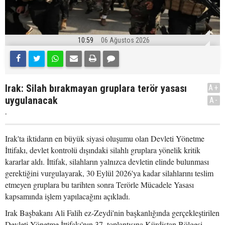
10:59
06 Ağustos 2026
Irak: Silah bırakmayan gruplara terör yasası
A+
uygulanacak
A-
.
Irak'ta iktidarın en büyük siyasi oluşumu olan Devleti Yönetme
İttifakı, devlet kontrolü dışındaki silahlı gruplara yönelik kritik
kararlar aldı. İttifak, silahların yalnızca devletin elinde bulunması
gerektiğini vurgulayarak, 30 Eylül 2026'ya kadar silahlarını teslim
etmeyen gruplara bu tarihten sonra Terörle Mücadele Yasası
kapsamında işlem yapılacağını açıkladı.
Irak Başbakanı Ali Falih ez-Zeydi'nin başkanlığında gerçekleştirilen
Devleti Yönetme İttifakı'nın 37. toplantısına Kürdistan Bölgesi