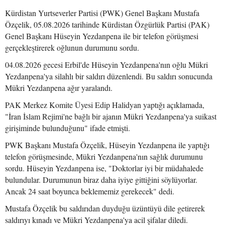
Kürdistan Yurtseverler Partisi (PWK) Genel Başkanı Mustafa
Özçelik, 05.08.2026 tarihinde Kürdistan Özgürlük Partisi (PAK)
Genel Başkanı Hüseyin Yezdanpena ile bir telefon görüşmesi
gerçekleştirerek oğlunun durumunu sordu.
04.08.2026 gecesi Erbil'de Hüseyin Yezdanpena'nın oğlu Mükri
Yezdanpena'ya silahlı bir saldırı düzenlendi. Bu saldırı sonucunda
Mükri Yezdanpena ağır yaralandı.
PAK Merkez Komite Üyesi Edip Halidyan yaptığı açıklamada,
"İran İslam Rejimi'ne bağlı bir ajanın Mükri Yezdanpena'ya suikast
girişiminde bulunduğunu" ifade etmişti.
PWK Başkanı Mustafa Özçelik, Hüseyin Yezdanpena ile yaptığı
telefon görüşmesinde, Mükri Yezdanpena'nın sağlık durumunu
sordu. Hüseyin Yezdanpena ise, "Doktorlar iyi bir müdahalede
bulundular. Durumunun biraz daha iyiye gittiğini söylüyorlar.
Ancak 24 saat boyunca beklememiz gerekecek" dedi.
Mustafa Özçelik bu saldırıdan duyduğu üzüntüyü dile getirerek
saldırıyı kınadı ve Mükri Yezdanpena'ya acil şifalar diledi.