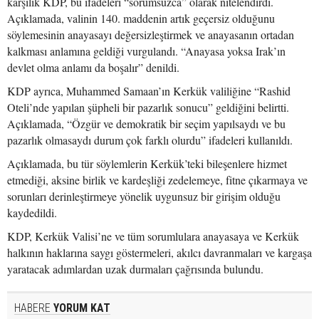
karşılık KDP, bu ifadeleri “sorumsuzca” olarak nitelendirdi.
Açıklamada, valinin 140. maddenin artık geçersiz olduğunu
söylemesinin anayasayı değersizleştirmek ve anayasanın ortadan
kalkması anlamına geldiği vurgulandı. “Anayasa yoksa Irak’ın
devlet olma anlamı da boşalır” denildi.
KDP ayrıca, Muhammed Samaan’ın Kerkük valiliğine “Rashid
Oteli’nde yapılan şüpheli bir pazarlık sonucu” geldiğini belirtti.
Açıklamada, “Özgür ve demokratik bir seçim yapılsaydı ve bu
pazarlık olmasaydı durum çok farklı olurdu” ifadeleri kullanıldı.
Açıklamada, bu tür söylemlerin Kerkük’teki bileşenlere hizmet
etmediği, aksine birlik ve kardeşliği zedelemeye, fitne çıkarmaya ve
sorunları derinleştirmeye yönelik uygunsuz bir girişim olduğu
kaydedildi.
KDP, Kerkük Valisi’ne ve tüm sorumlulara anayasaya ve Kerkük
halkının haklarına saygı göstermeleri, akılcı davranmaları ve kargaşa
yaratacak adımlardan uzak durmaları çağrısında bulundu.
HABERE
YORUM KAT