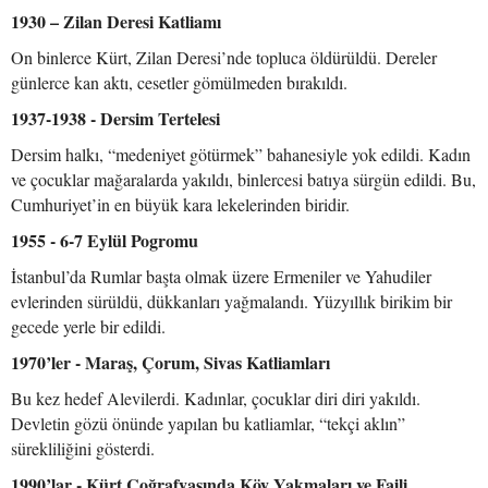
1930 – Zilan Deresi Katliamı
On binlerce Kürt, Zilan Deresi’nde topluca öldürüldü. Dereler
günlerce kan aktı, cesetler gömülmeden bırakıldı.
1937-1938 - Dersim Tertelesi
Dersim halkı, “medeniyet götürmek” bahanesiyle yok edildi. Kadın
ve çocuklar mağaralarda yakıldı, binlercesi batıya sürgün edildi. Bu,
Cumhuriyet’in en büyük kara lekelerinden biridir.
1955 - 6-7 Eylül Pogromu
İstanbul’da Rumlar başta olmak üzere Ermeniler ve Yahudiler
evlerinden sürüldü, dükkanları yağmalandı. Yüzyıllık birikim bir
gecede yerle bir edildi.
1970’ler - Maraş, Çorum, Sivas Katliamları
Bu kez hedef Alevilerdi. Kadınlar, çocuklar diri diri yakıldı.
Devletin gözü önünde yapılan bu katliamlar, “tekçi aklın”
sürekliliğini gösterdi.
1990’lar - Kürt Coğrafyasında Köy Yakmaları ve Faili