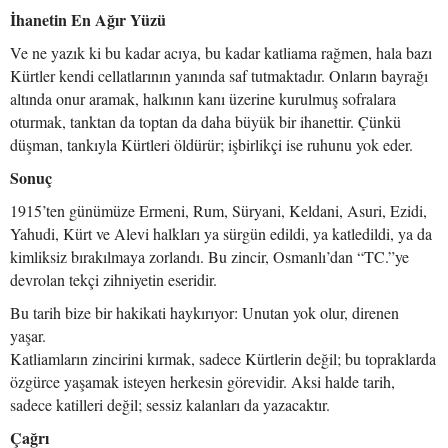
İhanetin En Ağır Yüzü
Ve ne yazık ki bu kadar acıya, bu kadar katliama rağmen, hala bazı
Kürtler kendi cellatlarının yanında saf tutmaktadır. Onların bayrağı
altında onur aramak, halkının kanı üzerine kurulmuş sofralara
oturmak, tanktan da toptan da daha büyük bir ihanettir. Çünkü
düşman, tankıyla Kürtleri öldürür; işbirlikçi ise ruhunu yok eder.
Sonuç
1915’ten günümüze Ermeni, Rum, Süryani, Keldani, Asuri, Ezidi,
Yahudi, Kürt ve Alevi halkları ya sürgün edildi, ya katledildi, ya da
kimliksiz bırakılmaya zorlandı. Bu zincir, Osmanlı’dan “TC.”ye
devrolan tekçi zihniyetin eseridir.
Bu tarih bize bir hakikati haykırıyor: Unutan yok olur, direnen
yaşar.
Katliamların zincirini kırmak, sadece Kürtlerin değil; bu topraklarda
özgürce yaşamak isteyen herkesin görevidir. Aksi halde tarih,
sadece katilleri değil; sessiz kalanları da yazacaktır.
Çağrı