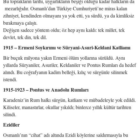
Bu toprakların tarihi, uygarlıkların beşiği olduğu kadar halkların da
mezarlığıdır. Osmanlı’dan Türkiye Cumhuriyeti’ne miras kalan
zihniyet, kendinden olmayanı ya yok etti, ya sürdü, ya da kimliksiz
bırakmaya çalıştı.
Değişen sadece yöntem oldu; öz hep aynı kaldı: tek millet, tek
devlet, tek din, tek dil.
1915 – Ermeni Soykırımı ve Süryani-Asuri-Keldani Katliamı
Bir buçuk milyona yakın Ermeni ölüm yollarına sürüldü. Aynı
yıllarda Süryaniler, Asuriler, Keldaniler ve Pontus Rumları da hedef
alındı. Bu coğrafyanın kadim belleği, kılıç ve sürgünle silinmek
istendi.
1915-1923 – Pontus ve Anadolu Rumları
Karadeniz’in Rum halkı sürgün, katliam ve mübadeleyle yok edildi.
Kiliseler, manastırlar, okullar yıkıldı; binlerce yıllık kültür tarihten
silindi.
Ezidiler
Osmanlı’nın “cihat” adı altında Ezidi köylerine saldırmasıyla bu