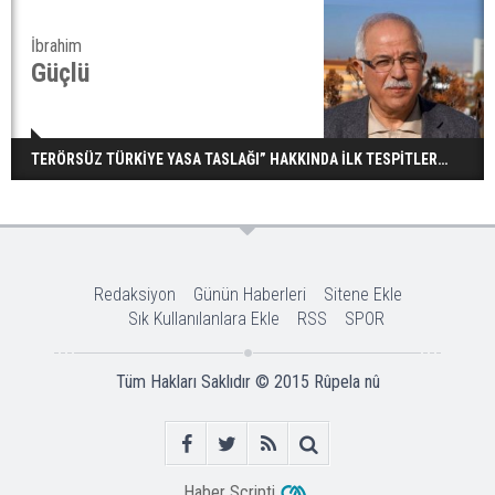
İbrahim
Güçlü
TERÖRSÜZ TÜRKİYE YASA TASLAĞI” HAKKINDA İLK TESPİTLER…
Redaksiyon
Günün Haberleri
Sitene Ekle
Sık Kullanılanlara Ekle
RSS
SPOR
Tüm Hakları Saklıdır © 2015
Rûpela nû
Haber Scripti