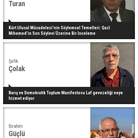
Turan
Kürt Ulusal Mücadelesi’nin Söylemsel Temelleri: Qazî
Mihemed’in Son Söylevi Üzerine Bir İnceleme
Şefik
Çolak
Barış ve Demokratik Toplum Manifestosu Laf gevezeliği neye
hizmet ediyor
İbrahim
Güçlü