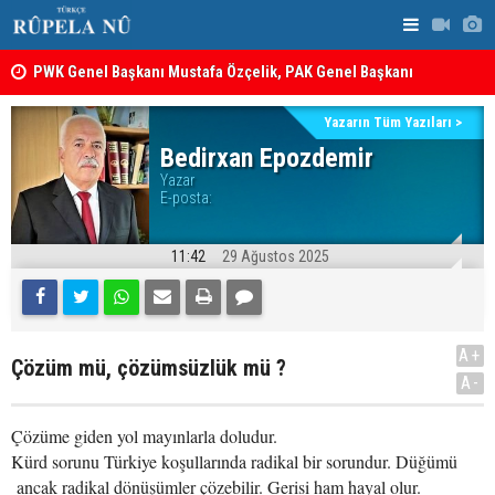
PWK Genel Başkanı Mustafa Özçelik, PAK Genel Başkanı
12 maddelik
Hüseyin Yezdanpena’nın Oğlu İçin Kendisiyle Görüştü
tam metin!
Yazarın Tüm Yazıları >
Bedirxan Epozdemir
Yazar
E-posta:
11:42
29 Ağustos 2025
A+
Çözüm mü, çözümsüzlük mü ?
A-
Çözüme giden yol mayınlarla doludur.
Kürd sorunu Türkiye koşullarında radikal bir sorundur. Düğümü
ancak radikal dönüşümler çözebilir. Gerisi ham hayal olur.