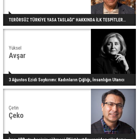
TERÖRSÜZ TÜRKİYE YASA TASLAĞI” HAKKINDA İLK TESPİTLER…
Yüksel
Avşar
3 Ağustos Ezidi Soykırımı: Kadınların Çığlığı, İnsanlığın Utancı
Çetin
Çeko