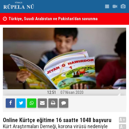
ine
Türkiye, Suudi Arabistan ve Pakistan’dan savunma
MEI Raporu
anlaşması: Bir üyeye saldırı, tüm üyelere yapılmış
Önemli Güv
sayılacak
12:51
07 Nisan 2020
Online Kürtçe eğitime 16 saatte 1048 başvuru
A+
Kürt Araştırmaları Derneği, korona virüsü nedeniyle
A-