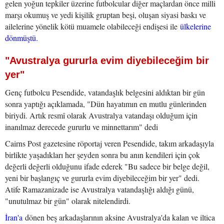
gelen yoğun tepkiler üzerine futbolcular diğer maçlardan önce milli
marşı okumuş ve yedi kişilik gruptan beşi, oluşan siyasi baskı ve
ailelerine yönelik kötü muamele olabileceği endişesi ile
ülkelerine
dönmüştü.
"Avustralya gururla evim diyebileceğim bir
yer"
Genç futbolcu Pesendide, vatandaşlık belgesini aldıktan bir gün
sonra yaptığı açıklamada, "Dün hayatımın en mutlu günlerinden
biriydi. Artık resmî olarak Avustralya vatandaşı olduğum için
inanılmaz derecede gururlu ve minnettarım" dedi
Cairns Post gazetesine röportaj veren Pesendide, takım arkadaşıyla
birlikte yaşadıkları her şeyden sonra bu anın kendileri için çok
değerli değerli olduğunu ifade ederek "Bu sadece bir belge değil,
yeni bir başlangıç ve gururla evim diyebileceğim bir yer" dedi.
Atife Ramazanizade ise Avustralya vatandaşlığı aldığı günü,
"unutulmaz bir gün" olarak nitelendirdi.
İran'a
dönen beş arkadaşlarının aksine Avustralya'da kalan ve iltica