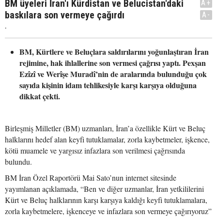
BM üyeleri İran'ı Kürdistan ve Belucistan'daki
A+
baskılara son vermeye çağırdı
A-
.
BM, Kürtlere ve Beluçlara saldırılarını yoğunlaştıran İran
rejimine, hak ihlallerine son vermesi çağrısı yaptı. Pexşan
Ezîzî ve Werîşe Muradî’nin de aralarında bulunduğu çok
sayıda kişinin idam tehlikesiyle karşı karşıya olduğuna
dikkat çekti.
Birleşmiş Milletler (BM) uzmanları, İran’a özellikle Kürt ve Beluç
halklarını hedef alan keyfi tutuklamalar, zorla kaybetmeler, işkence,
kötü muamele ve yargısız infazlara son verilmesi çağrısında
bulundu.
BM İran Özel Raportörü Mai Sato’nun internet sitesinde
yayımlanan açıklamada, “Ben ve diğer uzmanlar, İran yetkililerini
Kürt ve Beluç halklarının karşı karşıya kaldığı keyfi tutuklamalara,
zorla kaybetmelere, işkenceye ve infazlara son vermeye çağırıyoruz”