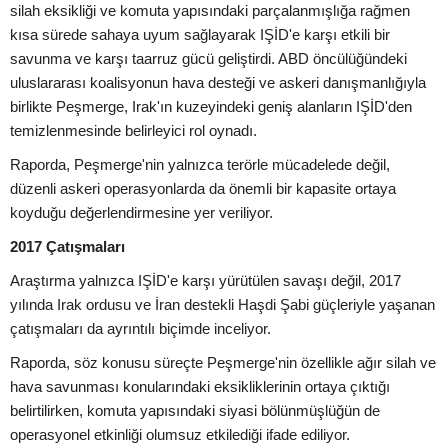
silah eksikliği ve komuta yapısındaki parçalanmışlığa rağmen
kısa sürede sahaya uyum sağlayarak IŞİD'e karşı etkili bir
savunma ve karşı taarruz gücü geliştirdi. ABD öncülüğündeki
uluslararası koalisyonun hava desteği ve askeri danışmanlığıyla
birlikte Peşmerge, Irak'ın kuzeyindeki geniş alanların IŞİD'den
temizlenmesinde belirleyici rol oynadı.
Raporda, Peşmerge'nin yalnızca terörle mücadelede değil,
düzenli askeri operasyonlarda da önemli bir kapasite ortaya
koyduğu değerlendirmesine yer veriliyor.
2017 Çatışmaları
Araştırma yalnızca IŞİD'e karşı yürütülen savaşı değil, 2017
yılında Irak ordusu ve İran destekli Haşdi Şabi güçleriyle yaşanan
çatışmaları da ayrıntılı biçimde inceliyor.
Raporda, söz konusu süreçte Peşmerge'nin özellikle ağır silah ve
hava savunması konularındaki eksikliklerinin ortaya çıktığı
belirtilirken, komuta yapısındaki siyasi bölünmüşlüğün de
operasyonel etkinliği olumsuz etkilediği ifade ediliyor.