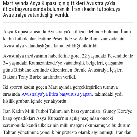
Mart ayında Asya Kupası için gittikleri Avustralya'da
iltica başvurusunda bulunan iki İranlı kadın futbolcuya
Avustralya vatandaşlığı verildi.
Asya Kupası sırasında Avustralya'da iltica talebinde bulunan İranlı
kadın futbolcular, Fatime Pesendide ve Atife Ramazanizade'nin
Avustralya vatandaşlığına kabul edildiği bildirildi.
Avustralya medyasının haberlerine göre, 22 yaşındaki Pesendide ile
34 yaşındaki Ramazanizade'ye vatandaşlık belgeleri, çarşamba
günü Brisbane kentinde düzenlenen törenle Avustralya İçişleri
Bakanı Tony Burke tarafından verildi.
İki sporcu kadın geçen Mart ayında gerçekleştirilen turnuva
sırasında
Avustralya'ya iltica başvurusu yapan,
takımdaki yedi
kişilik grubun içinde yer alıyordu.
İran Kadın Milli Futbol Takımı'nın bazı oyuncuları, Güney Kore'ye
karşı oynadıkları Asya Kupası'nın açılış maçından önceki
seremonide kendi ülkelerinin milli marşını okumamış ve bu durum
Tahran yönetimine yönelik bir protesto olarak algılanmıştı. İran'dan