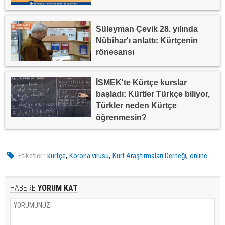
Süleyman Çevik 28. yılında
Nûbihar'ı anlattı: Kürtçenin
rönesansı
İSMEK'te Kürtçe kurslar
başladı: Kürtler Türkçe biliyor,
Türkler neden Kürtçe
öğrenmesin?
,
,
,
Etiketler :
kürtçe
Korona virüsü
Kürt Araştırmaları Derneği
online
HABERE
YORUM KAT