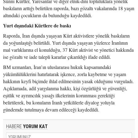
Sünni Kürtler, Yaresanlar ve diğer etnik-dini topluluklara yönelik
baskıların arttığı belirtilen raporda, bazı gözaltı vakalarında 18 yaşın
altındaki çocukların da bulunduğu kaydedildi.
Yurt dışındaki Kürtlere de baskı
Raporda, İran dışında yaşayan Kürt aktivistlere yönelik baskıların
da yoğunlaştığı belirtildi. Yurt dışında yaşayan yüzlerce İranlının
mal varlıklarına el konulduğu, 37 Kürt aktivist ve yönetici hakkında
ise gözaltı ve iade talepli kararlar çıkarıldığı ifade edildi.
BM uzmanları, İran’ın uluslararası hukuk kapsamındaki
yükümlülüklerini hatırlatarak işkence, zorla kaybetme ve yaşam
hakkının keyfi biçimde ihlal edilmesinin yasak olduğunu vurguladı.
Açıklamada, adil yargılanma hakkı, kişi özgürlüğü ve güvenliği,
eşitlik ve ayrımcılık yasağı ilkelerinin korunması gerektiği
belirtilerek, bu konuların İranlı yetkililerle diyalog yoluyla
gündemde tutulmaya devam edileceği kaydedildi.
HABERE
YORUM KAT