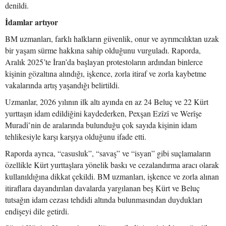
denildi.
İdamlar artıyor
BM uzmanları, farklı halkların güvenlik, onur ve ayrımcılıktan uzak
bir yaşam sürme hakkına sahip olduğunu vurguladı. Raporda,
Aralık 2025’te İran’da başlayan protestoların ardından binlerce
kişinin gözaltına alındığı, işkence, zorla itiraf ve zorla kaybetme
vakalarında artış yaşandığı belirtildi.
Uzmanlar, 2026 yılının ilk altı ayında en az 24 Beluç ve 22 Kürt
yurttaşın idam edildiğini kaydederken, Pexşan Ezîzî ve Werîşe
Muradî’nin de aralarında bulunduğu çok sayıda kişinin idam
tehlikesiyle karşı karşıya olduğunu ifade etti.
Raporda ayrıca, “casusluk”, “savaş” ve “isyan” gibi suçlamaların
özellikle Kürt yurttaşlara yönelik baskı ve cezalandırma aracı olarak
kullanıldığına dikkat çekildi. BM uzmanları, işkence ve zorla alınan
itiraflara dayandırılan davalarda yargılanan beş Kürt ve Beluç
tutsağın idam cezası tehdidi altında bulunmasından duydukları
endişeyi dile getirdi.