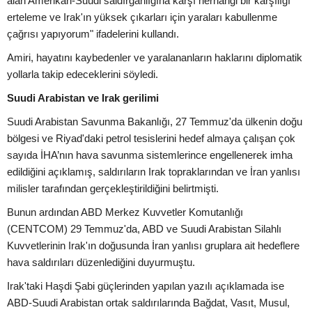
alan Amerikan-Suudi saldırganlığına karşı herhangi bir karşılığı
erteleme ve Irak'ın yüksek çıkarları için yaraları kabullenme
çağrısı yapıyorum" ifadelerini kullandı.
Amiri, hayatını kaybedenler ve yaralananların haklarını diplomatik
yollarla takip edeceklerini söyledi.
Suudi Arabistan ve Irak gerilimi
Suudi Arabistan Savunma Bakanlığı, 27 Temmuz'da ülkenin doğu
bölgesi ve Riyad'daki petrol tesislerini hedef almaya çalışan çok
sayıda İHA’nın hava savunma sistemlerince engellenerek imha
edildiğini açıklamış, saldırıların Irak topraklarından ve İran yanlısı
milisler tarafından gerçekleştirildiğini belirtmişti.
Bunun ardından ABD Merkez Kuvvetler Komutanlığı
(CENTCOM) 29 Temmuz'da, ABD ve Suudi Arabistan Silahlı
Kuvvetlerinin Irak'ın doğusunda İran yanlısı gruplara ait hedeflere
hava saldırıları düzenlediğini duyurmuştu.
Irak'taki Haşdi Şabi güçlerinden yapılan yazılı açıklamada ise
ABD-Suudi Arabistan ortak saldırılarında Bağdat, Vasıt, Musul,