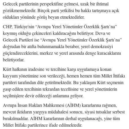
Gelecek partilerinin perspektifine gelmesi, uzak bir ihtimal
gözükmemektedir. Birçok parti yetkilisi bu hakkı tartışmaya açık
oldukları yönünde görüş beyan etmektedirler.
CHP, Türkiye'nin “Avrupa Yerel Yönetimler Özerklik Şartı’na”
koymuş olduğu çekinceleri kaldıracağını belirtiyor. Deva ve
Gelecek Partileri ise “Avrupa Yerel Yönetimler Özerklik Şartı’na”
doğrudan bir atıfta bulunmamakla beraber, yerel demokrasiyi
güçlendireceklerini, merkez ve yerel arasında denge kuracaklarını
belirtiyorlar.
Kürt halkının iradesine ve tercihine karşı uygulamaya konan
kayyum yönetimine son verileceği, hemen hemen tüm Millet İttifakı
partileri tarafından dile getirilmektedir. Bu yaklaşım Kürt seçmenin
gasp edilen tercihinin tekrardan tecellisine ve yerel yönetimlerin
seçilmişlere devir edileceği anlamına geliyor.
Avrupa İnsan Hakları Mahkemesi (AİHM) kararlarına rağmen,
mevcut iktidarın yargıya müdahalesi sonucu, siyasi tutsaklar serbest
bırakılmadılar. AİHM kararlarının derhal uygulanacağı, yine tüm
Millet İttifakı partilerince ifade edilmektedir.