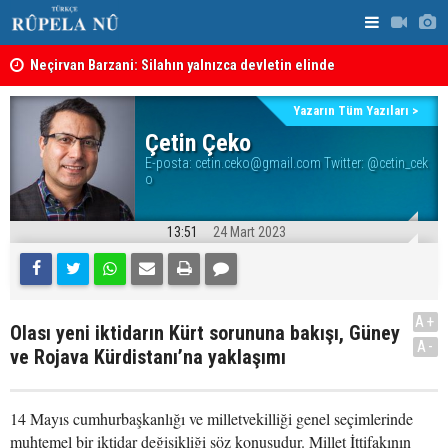
Neçirvan Barzani: Silahın yalnızca devletin elinde
toplanması kararı uygulanmalı
KDP’den Ke
Kürdistan Hükümeti'nden Kor Mor gazı tepkisi
Yazarın Tüm Yazıları >
Çetin Çeko
E-posta:
cetin.ceko@gmail.com Twitter: @cetin_cek
o
13:51
24 Mart 2023
A+
Olası yeni iktidarın Kürt sorununa bakışı, Güney
A-
ve Rojava Kürdistanı’na yaklaşımı
14 Mayıs cumhurbaşkanlığı ve milletvekilliği genel seçimlerinde
muhtemel bir iktidar değişikliği söz konusudur. Millet İttifakının