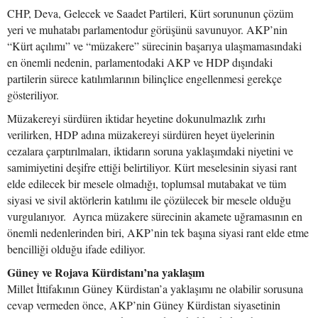
CHP, Deva, Gelecek ve Saadet Partileri, Kürt sorununun çözüm
yeri ve muhatabı parlamentodur görüşünü savunuyor. AKP’nin
“Kürt açılımı” ve “müzakere” sürecinin başarıya ulaşmamasındaki
en önemli nedenin, parlamentodaki AKP ve HDP dışındaki
partilerin sürece katılımlarının bilinçlice engellenmesi gerekçe
gösteriliyor.
Müzakereyi sürdüren iktidar heyetine dokunulmazlık zırhı
verilirken, HDP adına müzakereyi sürdüren heyet üyelerinin
cezalara çarptırılmaları, iktidarın soruna yaklaşımdaki niyetini ve
samimiyetini deşifre ettiği belirtiliyor. Kürt meselesinin siyasi rant
elde edilecek bir mesele olmadığı, toplumsal mutabakat ve tüm
siyasi ve sivil aktörlerin katılımı ile çözülecek bir mesele olduğu
vurgulanıyor. Ayrıca müzakere sürecinin akamete uğramasının en
önemli nedenlerinden biri, AKP’nin tek başına siyasi rant elde etme
bencilliği olduğu ifade ediliyor.
Güney ve Rojava Kürdistanı’na yaklaşım
Millet İttifakının Güney Kürdistan’a yaklaşımı ne olabilir sorusuna
cevap vermeden önce, AKP’nin Güney Kürdistan siyasetinin