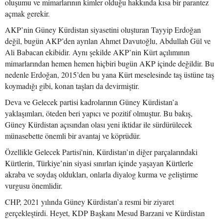
oluşumu ve mimarlarının kimler olduğu hakkında kısa bir parantez
açmak gerekir.
AKP’nin Güney Kürdistan siyasetini oluşturan Tayyip Erdoğan
değil, bugün AKP’den ayrılan Ahmet Davutoğlu, Abdullah Gül ve
Ali Babacan ekibidir. Aynı şekilde AKP’nin Kürt açılımının
mimarlarından hemen hemen hiçbiri bugün AKP içinde değildir. Bu
nedenle Erdoğan, 2015’den bu yana Kürt meselesinde taş üstüne taş
koymadığı gibi, konan taşları da devirmiştir.
Deva ve Gelecek partisi kadrolarının Güney Kürdistan’a
yaklaşımları, öteden beri yapıcı ve pozitif olmuştur. Bu bakış,
Güney Kürdistan açısından olası yeni iktidar ile sürdürülecek
münasebette önemli bir avantaj ve köprüdür.
Özellikle Gelecek Partisi'nin, Kürdistan’ın diğer parçalarındaki
Kürtlerin, Türkiye’nin siyasi sınırları içinde yaşayan Kürtlerle
akraba ve soydaş oldukları, onlarla diyalog kurma ve geliştirme
vurgusu önemlidir.
CHP, 2021 yılında Güney Kürdistan’a resmi bir ziyaret
gerçekleştirdi. Heyet, KDP Başkanı Mesud Barzani ve Kürdistan