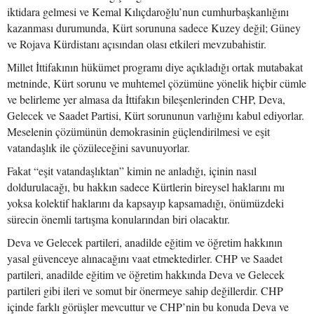
iktidara gelmesi ve Kemal Kılıçdaroğlu’nun cumhurbaşkanlığını
kazanması durumunda, Kürt sorununa sadece Kuzey değil; Güney
ve Rojava Kürdistanı açısından olası etkileri mevzubahistir.
Millet İttifakının hükümet programı diye açıkladığı ortak mutabakat
metninde, Kürt sorunu ve muhtemel çözümüne yönelik hiçbir cümle
ve belirleme yer almasa da İttifakın bileşenlerinden CHP, Deva,
Gelecek ve Saadet Partisi, Kürt sorununun varlığını kabul ediyorlar.
Meselenin çözümünün demokrasinin güçlendirilmesi ve eşit
vatandaşlık ile çözüleceğini savunuyorlar.
Fakat “eşit vatandaşlıktan” kimin ne anladığı, içinin nasıl
doldurulacağı, bu hakkın sadece Kürtlerin bireysel haklarını mı
yoksa kolektif haklarını da kapsayıp kapsamadığı, önümüzdeki
sürecin önemli tartışma konularından biri olacaktır.
Deva ve Gelecek partileri, anadilde eğitim ve öğretim hakkının
yasal güvenceye alınacağını vaat etmektedirler. CHP ve Saadet
partileri, anadilde eğitim ve öğretim hakkında Deva ve Gelecek
partileri gibi ileri ve somut bir önermeye sahip değillerdir. CHP
içinde farklı görüşler mevcuttur ve CHP’nin bu konuda Deva ve