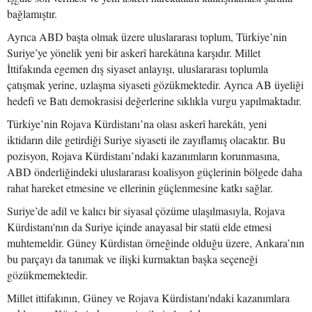
bağlamıştır.
Ayrıca ABD başta olmak üzere uluslararası toplum, Türkiye’nin
Suriye’ye yönelik yeni bir askerî harekâtına karşıdır. Millet
İttifakında egemen dış siyaset anlayışı, uluslararası toplumla
çatışmak yerine, uzlaşma siyaseti gözükmektedir. Ayrıca AB üyeliği
hedefi ve Batı demokrasisi değerlerine sıklıkla vurgu yapılmaktadır.
Türkiye’nin Rojava Kürdistanı’na olası askerî harekâtı, yeni
iktidarın dile getirdiği Suriye siyaseti ile zayıflamış olacaktır. Bu
pozisyon, Rojava Kürdistanı’ndaki kazanımların korunmasına,
ABD önderliğindeki uluslararası koalisyon güçlerinin bölgede daha
rahat hareket etmesine ve ellerinin güçlenmesine katkı sağlar.
Suriye’de adil ve kalıcı bir siyasal çözüme ulaşılmasıyla, Rojava
Kürdistanı'nın da Suriye içinde anayasal bir statü elde etmesi
muhtemeldir. Güney Kürdistan örneğinde olduğu üzere, Ankara’nın
bu parçayı da tanımak ve ilişki kurmaktan başka seçeneği
gözükmemektedir.
Millet ittifakının, Güney ve Rojava Kürdistanı'ndaki kazanımlara