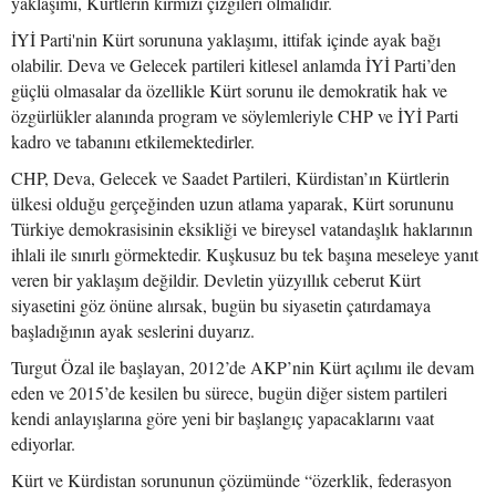
yaklaşımı, Kürtlerin kırmızı çizgileri olmalıdır.
İYİ Parti'nin Kürt sorununa yaklaşımı, ittifak içinde ayak bağı
olabilir. Deva ve Gelecek partileri kitlesel anlamda İYİ Parti’den
güçlü olmasalar da özellikle Kürt sorunu ile demokratik hak ve
özgürlükler alanında program ve söylemleriyle CHP ve İYİ Parti
kadro ve tabanını etkilemektedirler.
CHP, Deva, Gelecek ve Saadet Partileri, Kürdistan’ın Kürtlerin
ülkesi olduğu gerçeğinden uzun atlama yaparak, Kürt sorununu
Türkiye demokrasisinin eksikliği ve bireysel vatandaşlık haklarının
ihlali ile sınırlı görmektedir. Kuşkusuz bu tek başına meseleye yanıt
veren bir yaklaşım değildir. Devletin yüzyıllık ceberut Kürt
siyasetini göz önüne alırsak, bugün bu siyasetin çatırdamaya
başladığının ayak seslerini duyarız.
Turgut Özal ile başlayan, 2012’de AKP’nin Kürt açılımı ile devam
eden ve 2015’de kesilen bu sürece, bugün diğer sistem partileri
kendi anlayışlarına göre yeni bir başlangıç yapacaklarını vaat
ediyorlar.
Kürt ve Kürdistan sorununun çözümünde “özerklik, federasyon