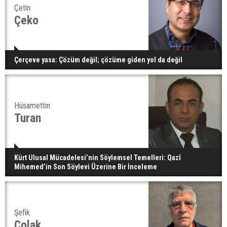
Çetin
Çeko
Çerçeve yasa: Çözüm değil; çözüme giden yol da değil
Hüsamettin
Turan
Kürt Ulusal Mücadelesi’nin Söylemsel Temelleri: Qazî
Mihemed’in Son Söylevi Üzerine Bir İnceleme
Şefik
Çolak