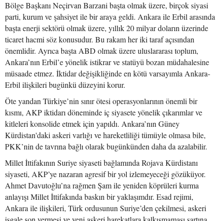
Bölge Başkanı Neçirvan Barzani başta olmak üzere, birçok siyasi
parti, kurum ve şahsiyet ile bir araya geldi. Ankara ile Erbil arasında
başta enerji sektörü olmak üzere, yıllık 20 milyar doların üzerinde
ticaret hacmi söz konusudur. Bu rakam her iki taraf açısından
önemlidir. Ayrıca başta ABD olmak üzere uluslararası toplum,
Ankara’nın Erbil’e yönelik istikrar ve statüyü bozan müdahalesine
müsaade etmez. İktidar değişikliğinde en kötü varsayımla Ankara-
Erbil ilişkileri bugünkü düzeyini korur.
Öte yandan Türkiye’nin sınır ötesi operasyonlarının önemli bir
kısmı, AKP iktidarı döneminde iç siyasete yönelik çıkarımlar ve
kitleleri konsolide etmek için yapıldı. Ankara’nın Güney
Kürdistan'daki askeri varlığı ve hareketliliği tümüyle olmasa bile,
PKK’nin de tavrına bağlı olarak bugünkünden daha da azalabilir.
Millet İttifakının Suriye siyaseti bağlamında Rojava Kürdistanı
siyaseti, AKP’ye nazaran agresif bir yol izlemeyeceği gözüküyor.
Ahmet Davutoğlu’na rağmen Şam ile yeniden köprüleri kurma
anlayışı Millet İttifakında baskın bir yaklaşımdır. Esad rejimi,
Ankara ile ilişkileri, Türk ordusunun Suriye’den çekilmesi, askeri
işgale son vermesi ve yeni askeri harekatlara kalkışmaması şartına