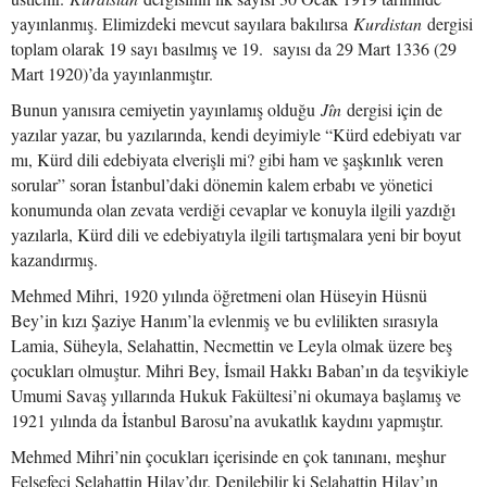
yayınlanmış. Elimizdeki mevcut sayılara bakılırsa
Kurdistan
dergisi
toplam olarak 19 sayı basılmış ve 19. sayısı da 29 Mart 1336 (29
Mart 1920)’da yayınlanmıştır.
Bunun yanısıra cemiyetin yayınlamış olduğu
Jîn
dergisi için de
yazılar yazar, bu yazılarında, kendi deyimiyle “Kürd edebiyatı var
mı, Kürd dili edebiyata elverişli mi? gibi ham ve şaşkınlık veren
sorular” soran İstanbul’daki dönemin kalem erbabı ve yönetici
konumunda olan zevata verdiği cevaplar ve konuyla ilgili yazdığı
yazılarla, Kürd dili ve edebiyatıyla ilgili tartışmalara yeni bir boyut
kazandırmış.
Mehmed Mihri, 1920 yılında öğretmeni olan Hüseyin Hüsnü
Bey’in kızı Şaziye Hanım’la evlenmiş ve bu evlilikten sırasıyla
Lamia, Süheyla, Selahattin, Necmettin ve Leyla olmak üzere beş
çocukları olmuştur. Mihri Bey, İsmail Hakkı Baban’ın da teşvikiyle
Umumi Savaş yıllarında Hukuk Fakültesi’ni okumaya başlamış ve
1921 yılında da İstanbul Barosu’na avukatlık kaydını yapmıştır.
Mehmed Mihri’nin çocukları içerisinde en çok tanınanı, meşhur
Felsefeci Selahattin Hilav’dır. Denilebilir ki Selahattin Hilav’ın