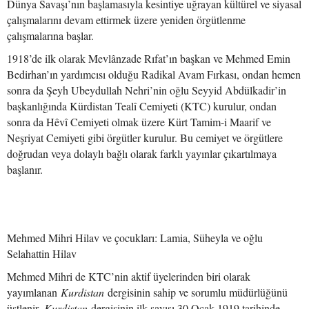
Dünya Savaşı’nın başlamasıyla kesintiye uğrayan kültürel ve siyasal
çalışmalarını devam ettirmek üzere yeniden örgütlenme
çalışmalarına başlar.
1918’de ilk olarak Mevlânzade Rıfat’ın başkan ve Mehmed Emin
Bedirhan’ın yardımcısı olduğu Radikal Avam Fırkası, ondan hemen
sonra da Şeyh Ubeydullah Nehri’nin oğlu Seyyid Abdülkadir’in
başkanlığında Kürdistan Tealî Cemiyeti (KTC) kurulur, ondan
sonra da Hêvî Cemiyeti olmak üzere Kürt Tamim-i Maarif ve
Neşriyat Cemiyeti gibi örgütler kurulur. Bu cemiyet ve örgütlere
doğrudan veya dolaylı bağlı olarak farklı yayınlar çıkartılmaya
başlanır.
Mehmed Mihri Hilav ve çocukları: Lamia, Süheyla ve oğlu
Selahattin Hilav
Mehmed Mihri de KTC’nin aktif üyelerinden biri olarak
yayımlanan
Kurdistan
dergisinin sahip ve sorumlu müdürlüğünü
üstlenir.
Kurdistan
dergisinin ilk sayısı 30 Ocak 1919 tarihinde