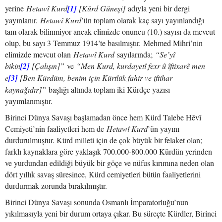
yerine
Hetawî Kurd
[1]
[Kürd Güneşi]
adıyla yeni bir dergi
yayınlanır.
Hetawî Kurd
’ün toplam olarak kaç sayı yayınlandığı
tam olarak bilinmiyor ancak elimizde onuncu (10.) sayısı da mevcut
olup, bu sayı 3 Temmuz 1914’te basılmıştır. Mehmed Mihri’nin
elimizde mevcut olan
Hetawî Kurd
sayılarında;
“Se’yî
bikin
[2]
[Çalışın]”
ve
“Men Kurd, kurdayetî fexr û îftixarê men
e
[3]
[Ben Kürdüm, benim için Kürtlük fahir ve iftihar
kaynağıdır]”
başlığı altında toplam iki Kürdçe yazısı
yayımlanmıştır.
Birinci Dünya Savaşı başlamadan önce hem Kürd Talebe Hêvî
Cemiyeti’nin faaliyetleri hem de
Hetawî Kurd
’ün yayını
durdurulmuştur. Kürd milleti için de çok büyük bir felaket olan;
farklı kaynaklara göre yaklaşık 700.000-800.000 Kürdün yerinden
ve yurdundan edildiği büyük bir göçe ve nüfus kırımına neden olan
dört yıllık savaş süresince, Kürd cemiyetleri bütün faaliyetlerini
durdurmak zorunda bırakılmıştır.
Birinci Dünya Savaşı sonunda Osmanlı İmparatorluğu’nun
yıkılmasıyla yeni bir durum ortaya çıkar. Bu süreçte Kürdler, Birinci