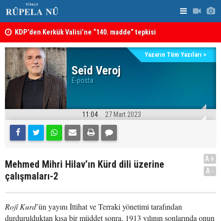
KDP’den Kerkük Valisi’ne “140. madde” tepkisi
Irak: Silah
Kerkük’te Kürt partilerden 7 maddelik ortak bildiri
Yazarın Tüm Yazıları >
Seîd Veroj
E-posta:
11:04
27 Mart 2023
A+
Mehmed Mihri Hilav’ın Kürd dili üzerine
A-
çalışmaları-2
Rojî Kurd
’ün yayını İttihat ve Terraki yönetimi tarafından
durdurulduktan kısa bir müddet sonra, 1913 yılının sonlarında onun