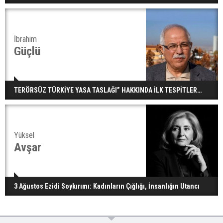
İbrahim
Güçlü
TERÖRSÜZ TÜRKİYE YASA TASLAĞI” HAKKINDA İLK TESPİTLER…
Yüksel
Avşar
3 Ağustos Ezidi Soykırımı: Kadınların Çığlığı, İnsanlığın Utancı