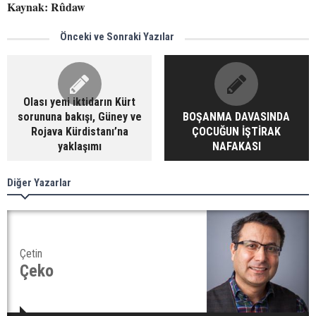
Kaynak: Rûdaw
Önceki ve Sonraki Yazılar
Olası yeni iktidarın Kürt
sorununa bakışı, Güney ve
BOŞANMA DAVASINDA
Rojava Kürdistanı’na
ÇOCUĞUN İŞTİRAK
yaklaşımı
NAFAKASI
Diğer Yazarlar
Çetin
Çeko