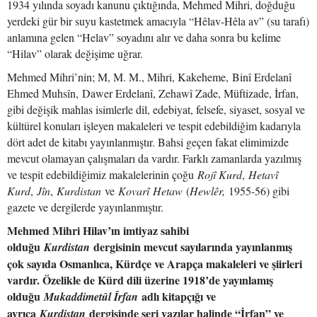
1934 yılında soyadı kanunu çıktığında, Mehmed Mihri, doğduğu
yerdeki gür bir suyu kastetmek amacıyla “Hêlav-Hêla av” (su tarafı)
anlamına gelen “Helav” soyadını alır ve daha sonra bu kelime
“Hilav” olarak değişime uğrar.
Mehmed Mihri’nin; M, M. M., Mihri, Kakeheme, Binî Erdelanî
Ehmed Muhsîn, Dawer Erdelanî, Zehawî Zade, Müftizade, İrfan,
gibi değişik mahlas isimlerle dil, edebiyat, felsefe, siyaset, sosyal ve
kültürel konuları işleyen makaleleri ve tespit edebildiğim kadarıyla
dört adet de kitabı yayınlanmıştır. Bahsi geçen fakat elimimizde
mevcut olamayan çalışmaları da vardır. Farklı zamanlarda yazılmış
ve tespit edebildiğimiz makalelerinin çoğu
Rojî Kurd
,
Hetavî
Kurd
,
Jîn
,
Kurdistan
ve
Kovarî
Hetaw
(
Hewlêr,
1955-56) gibi
gazete ve dergilerde yayınlanmıştır.
Mehmed Mihri Hilav’ın imtiyaz sahibi
olduğu
dergisinin mevcut sayılarında yayınlanmış
Kurdistan
çok sayıda Osmanlıca, Kürdçe ve Arapça makaleleri ve şiirleri
vardır. Özelikle de Kürd dili üzerine 1918’de yayınlamış
olduğu
adlı kitapçığı ve
Mukaddimetûl Îrfan
ayrıca
dergisinde seri yazılar halinde “İrfan” ve
Kurdistan