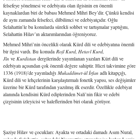
felsefeye yönelmesi ve edebiyata olan ilgisinin en önemli
kaynaklardan biri de babası Mehmed Mihri Bey’dir. Çünkü kendisi
de aynı zamanda felsefeci, dilbilimci ve edebiyatçıdır. Oğlu
Selahattin’le bu konularda sürekli sohbet ve tartışmalar yaptığını,
Selahattin Hilav’ın aktarımlarından öğreniyoruz.
Mehmed Mihri’nin öncelikli olarak Kürd dili ve edebiyatına önemli
bir ilgisi vardı. Bu konuda
Rojî Kurd, Hetavî Kurd,
Jîn
ve
Kurdistan
dergilerinde yayımlanan yazıları Kürt dili ve
edebiyatı açısından çok önemli değere sahiptir. Hicri takvimine göre
1336 (1918)’de yayınladığı
Mukaddimet-ül İrfan
adlı kitapçığı,
Kürd dili ve lehçelerinin karşılaştırmalı fonetik yapısı, ses değişimler
üzerine bir Kürd tarafından yazılmış ilk eserdir. Özellikle edebiyat
alanında kendisini Kürd ediplerinden Nali’nin fikir ve edebi
çizgisinin izleyicisi ve haleflerinden biri olarak görüyor.
Şaziye Hilav ve çocukları: Ayakta ve ortadaki damadı Asım Nural,