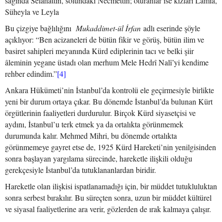
sağında Selahattin, solundaki Necmettin; oturanlar ise kızları Lamia,
Süheyla ve Leyla
Bu çizgiye bağlılığını
Mukaddimet-ül İrfan
adlı eserinde şöyle
açıklıyor: “Ben acizaneleri de bütün fikir ve görüş, bütün ilim ve
basiret sahipleri meyanında Kürd ediplerinin tacı ve belki şiir
âleminin yegane üstadı olan merhum Mele Hedrî Nalî’yi kendime
rehber edindim.”
[4]
Ankara Hükümeti’nin İstanbul’da kontrolü ele geçirmesiyle birlikte
yeni bir durum ortaya çıkar. Bu dönemde İstanbul’da bulunan Kürt
örgütlerinin faaliyetleri durdurulur. Birçok Kürd siyasetçisi ve
aydını, İstanbul’u terk etmek ya da ortalıkta görünmemek
durumunda kalır. Mehmed Mihri, bu dönemde ortalıkta
görünmemeye gayret etse de, 1925 Kürd Hareketi’nin yenilgisinden
sonra başlayan yargılama sürecinde, hareketle ilişkili olduğu
gerekçesiyle İstanbul’da tutuklananlardan biridir.
Hareketle olan ilişkisi ispatlanamadığı için, bir müddet tutukluluktan
sonra serbest bırakılır. Bu süreçten sonra, uzun bir müddet kültürel
ve siyasal faaliyetlerine ara verir, gözlerden de ırak kalmaya çalışır.