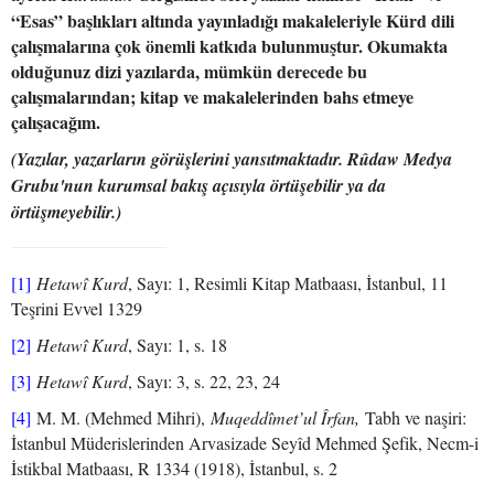
“Esas” başlıkları altında yayınladığı makaleleriyle Kürd dili
çalışmalarına çok önemli katkıda bulunmuştur. Okumakta
olduğunuz dizi yazılarda, mümkün derecede bu
çalışmalarından; kitap ve makalelerinden bahs etmeye
çalışacağım.
(Yazılar, yazarların görüşlerini yansıtmaktadır. Rûdaw Medya
Grubu'nun kurumsal bakış açısıyla örtüşebilir ya da
örtüşmeyebilir.)
[1]
Hetawî Kurd
, Sayı: 1, Resimli Kitap Matbaası, İstanbul, 11
Teşrini Evvel 1329
[2]
Hetawî Kurd
, Sayı: 1, s. 18
[3]
Hetawî Kurd
, Sayı: 3, s. 22, 23, 24
[4]
M. M. (Mehmed Mihri),
Muqeddîmet’ul Îrfan,
Tabh ve naşiri:
İstanbul Müderislerinden Arvasizade Seyîd Mehmed Şefik, Necm-i
İstikbal Matbaası, R 1334 (1918), İstanbul, s. 2