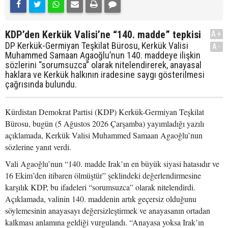
KDP’den Kerkük Valisi’ne “140. madde” tepkisi
A+
DP Kerkük-Germiyan Teşkilat Bürosu, Kerkük Valisi
A-
Muhammed Samaan Agaoğlu’nun 140. maddeye ilişkin
sözlerini “sorumsuzca” olarak nitelendirerek, anayasal
haklara ve Kerkük halkının iradesine saygı gösterilmesi
çağrısında bulundu.
Kürdistan Demokrat Partisi (KDP) Kerkük-Germiyan Teşkilat
Bürosu, bugün (5 Ağustos 2026 Çarşamba) yayımladığı yazılı
açıklamada, Kerkük Valisi Muhammed Samaan Agaoğlu’nun
sözlerine yanıt verdi.
Vali Agaoğlu’nun “140. madde Irak’ın en büyük siyasi hatasıdır ve
16 Ekim’den itibaren ölmüştür” şeklindeki değerlendirmesine
karşılık KDP, bu ifadeleri “sorumsuzca” olarak nitelendirdi.
Açıklamada, valinin 140. maddenin artık geçersiz olduğunu
söylemesinin anayasayı değersizleştirmek ve anayasanın ortadan
kalkması anlamına geldiği vurgulandı. “Anayasa yoksa Irak’ın