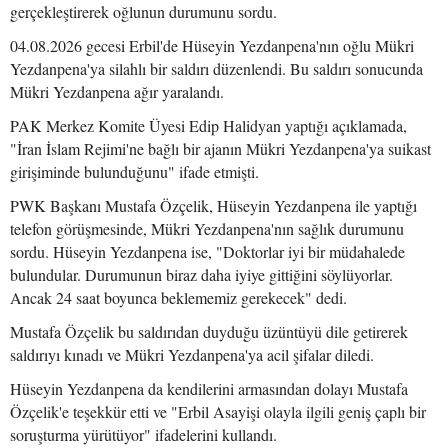
gerçekleştirerek oğlunun durumunu sordu.
04.08.2026 gecesi Erbil'de Hüseyin Yezdanpena'nın oğlu Mükri
Yezdanpena'ya silahlı bir saldırı düzenlendi. Bu saldırı sonucunda
Mükri Yezdanpena ağır yaralandı.
PAK Merkez Komite Üyesi Edip Halidyan yaptığı açıklamada,
"İran İslam Rejimi'ne bağlı bir ajanın Mükri Yezdanpena'ya suikast
girişiminde bulunduğunu" ifade etmişti.
PWK Başkanı Mustafa Özçelik, Hüseyin Yezdanpena ile yaptığı
telefon görüşmesinde, Mükri Yezdanpena'nın sağlık durumunu
sordu. Hüseyin Yezdanpena ise, "Doktorlar iyi bir müdahalede
bulundular. Durumunun biraz daha iyiye gittiğini söylüyorlar.
Ancak 24 saat boyunca beklememiz gerekecek" dedi.
Mustafa Özçelik bu saldırıdan duyduğu üzüntüyü dile getirerek
saldırıyı kınadı ve Mükri Yezdanpena'ya acil şifalar diledi.
Hüseyin Yezdanpena da kendilerini armasından dolayı Mustafa
Özçelik'e teşekkür etti ve "Erbil Asayişi olayla ilgili geniş çaplı bir
soruşturma yürütüyor" ifadelerini kullandı.