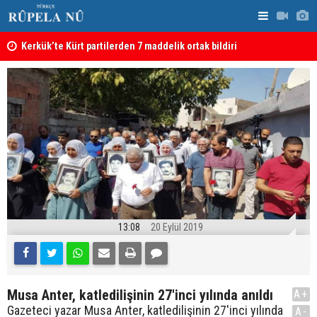
Kerkük’te Kürt partilerden 7 maddelik ortak bildiri
Irak: Silah
13:08
20 Eylül 2019
Musa Anter, katledilişinin 27'inci yılında anıldı
A+
Gazeteci yazar Musa Anter, katledilişinin 27'inci yılında
A-