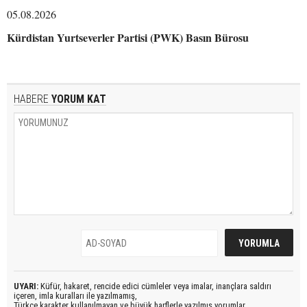
05.08.2026
Kürdistan Yurtseverler Partisi (PWK) Basın Bürosu
HABERE
YORUM KAT
UYARI:
Küfür, hakaret, rencide edici cümleler veya imalar, inançlara saldırı
içeren, imla kuralları ile yazılmamış,
Türkçe karakter kullanılmayan ve büyük harflerle yazılmış yorumlar