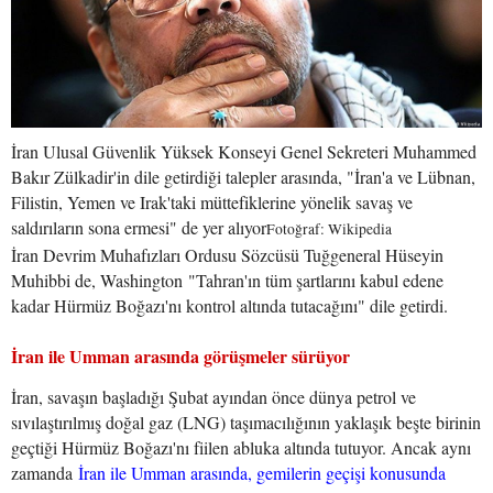
İran Ulusal Güvenlik Yüksek Konseyi Genel Sekreteri Muhammed
Bakır Zülkadir'in dile getirdiği talepler arasında, "İran'a ve Lübnan,
Filistin, Yemen ve Irak'taki müttefiklerine yönelik savaş ve
saldırıların sona ermesi" de yer alıyor
Fotoğraf: Wikipedia
İran Devrim Muhafızları Ordusu Sözcüsü Tuğgeneral Hüseyin
Muhibbi de, Washington "Tahran'ın tüm şartlarını kabul edene
kadar Hürmüz Boğazı'nı kontrol altında tutacağını" dile getirdi.
İran ile Umman arasında görüşmeler sürüyor
İran, savaşın başladığı Şubat ayından önce dünya petrol ve
sıvılaştırılmış doğal gaz (LNG) taşımacılığının yaklaşık beşte birinin
geçtiği Hürmüz Boğazı'nı fiilen abluka altında tutuyor. Ancak aynı
zamanda
İran ile Umman arasında, gemilerin geçişi konusunda