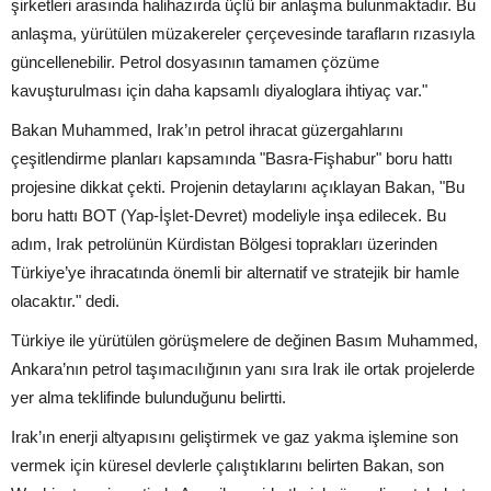
şirketleri arasında halihazırda üçlü bir anlaşma bulunmaktadır. Bu
anlaşma, yürütülen müzakereler çerçevesinde tarafların rızasıyla
güncellenebilir. Petrol dosyasının tamamen çözüme
kavuşturulması için daha kapsamlı diyaloglara ihtiyaç var."
Bakan Muhammed, Irak’ın petrol ihracat güzergahlarını
çeşitlendirme planları kapsamında "Basra-Fişhabur" boru hattı
projesine dikkat çekti. Projenin detaylarını açıklayan Bakan, "Bu
boru hattı BOT (Yap-İşlet-Devret) modeliyle inşa edilecek. Bu
adım, Irak petrolünün Kürdistan Bölgesi toprakları üzerinden
Türkiye’ye ihracatında önemli bir alternatif ve stratejik bir hamle
olacaktır." dedi.
Türkiye ile yürütülen görüşmelere de değinen Basım Muhammed,
Ankara’nın petrol taşımacılığının yanı sıra Irak ile ortak projelerde
yer alma teklifinde bulunduğunu belirtti.
Irak’ın enerji altyapısını geliştirmek ve gaz yakma işlemine son
vermek için küresel devlerle çalıştıklarını belirten Bakan, son