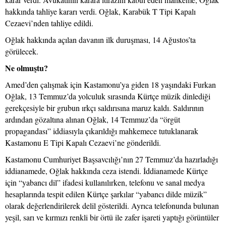
hakkında tahliye kararı verdi. Oğlak, Karabük T Tipi Kapalı
Cezaevi’nden tahliye edildi.
Oğlak hakkında açılan davanın ilk duruşması, 14 Ağustos’ta
görülecek.
Ne olmuştu?
Amed’den çalışmak için Kastamonu’ya giden 18 yaşındaki Furkan
Oğlak, 13 Temmuz’da yolculuk sırasında Kürtçe müzik dinlediği
gerekçesiyle bir grubun ırkçı saldırısına maruz kaldı. Saldırının
ardından gözaltına alınan Oğlak, 14 Temmuz’da “örgüt
propagandası” iddiasıyla çıkarıldığı mahkemece tutuklanarak
Kastamonu E Tipi Kapalı Cezaevi’ne gönderildi.
Kastamonu Cumhuriyet Başsavcılığı’nın 27 Temmuz’da hazırladığı
iddianamede, Oğlak hakkında ceza istendi. İddianamede Kürtçe
için “yabancı dil” ifadesi kullanılırken, telefonu ve sanal medya
hesaplarında tespit edilen Kürtçe şarkılar “yabancı dilde müzik”
olarak değerlendirilerek delil gösterildi. Ayrıca telefonunda bulunan
yeşil, sarı ve kırmızı renkli bir örtü ile zafer işareti yaptığı görüntüler