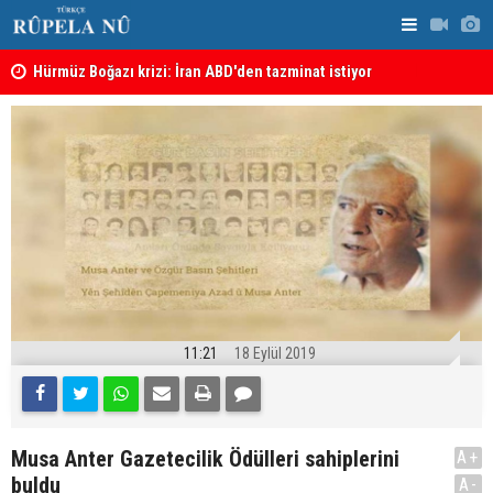
şı
Hürmüz Boğazı krizi: İran ABD'den tazminat istiyor
İran'dan Hü
11:21
18 Eylül 2019
Musa Anter Gazetecilik Ödülleri sahiplerini
A+
buldu
A-