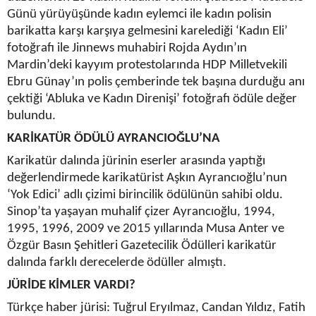
Günü yürüyüşünde kadın eylemci ile kadın polisin
barikatta karşı karşıya gelmesini karelediği ‘Kadın Eli’
fotoğrafı ile Jinnews muhabiri Rojda Aydın’ın
Mardin’deki kayyım protestolarında HDP Milletvekili
Ebru Günay’ın polis çemberinde tek başına durduğu anı
çektiği ‘Abluka ve Kadın Direnişi’ fotoğrafı ödüle değer
bulundu.
KARİKATÜR ÖDÜLÜ AYRANCIOĞLU’NA
Karikatür dalında jürinin eserler arasında yaptığı
değerlendirmede karikatürist Aşkın Ayrancıoğlu’nun
‘Yok Edici’ adlı çizimi birincilik ödülünün sahibi oldu.
Sinop’ta yaşayan muhalif çizer Ayrancıoğlu, 1994,
1995, 1996, 2009 ve 2015 yıllarında Musa Anter ve
Özgür Basın Şehitleri Gazetecilik Ödülleri karikatür
dalında farklı derecelerde ödüller almıştı.
JÜRİDE KİMLER VARDI?
Türkçe haber jürisi: Tuğrul Eryılmaz, Candan Yıldız, Fatih