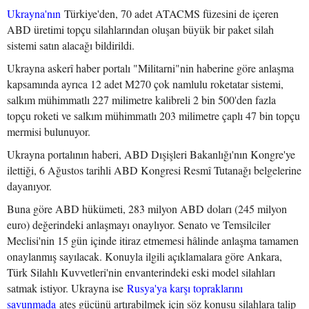
Ukrayna'nın
Türkiye'den, 70 adet ATACMS füzesini de içeren
ABD üretimi topçu silahlarından oluşan büyük bir paket silah
sistemi satın alacağı bildirildi.
Ukrayna askerî haber portalı "Militarni"nin haberine göre anlaşma
kapsamında ayrıca 12 adet M270 çok namlulu roketatar sistemi,
salkım mühimmatlı 227 milimetre kalibreli 2 bin 500'den fazla
topçu roketi ve salkım mühimmatlı 203 milimetre çaplı 47 bin topçu
mermisi bulunuyor.
Ukrayna portalının haberi, ABD Dışişleri Bakanlığı'nın Kongre'ye
ilettiği, 6 Ağustos tarihli ABD Kongresi Resmî Tutanağı belgelerine
dayanıyor.
Buna göre ABD hükümeti, 283 milyon ABD doları (245 milyon
euro) değerindeki anlaşmayı onaylıyor. Senato ve Temsilciler
Meclisi'nin 15 gün içinde itiraz etmemesi hâlinde anlaşma tamamen
onaylanmış sayılacak. Konuyla ilgili açıklamalara göre Ankara,
Türk Silahlı Kuvvetleri'nin envanterindeki eski model silahları
satmak istiyor. Ukrayna ise
Rusya'ya karşı topraklarını
savunmada
ateş gücünü artırabilmek için söz konusu silahlara talip