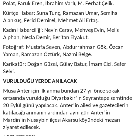
Polat, Faruk Eren, İbrahim Varlı, M. Ferhat Çelik.
Kürtçe Haber: Suna Tunç, Ramazan Umar, Semiha
Alankuş, Ferid Demirel, Mehmet Ali Ertaş.
Kadın Haberciliği: Nevin Cerav, Mehveş Evin, Melis
Alphan, Necla Demir, Beritan Elyakut.
Fotoğraf: Mustafa Seven, Abdurrahman Gök, Özcan
Yaman, Ramazan Öztürk, Nazmi Belge.
Karikatür: Doğan Güzel, Gülay Batur, İmam Cici, Sefer
Selvi.
VURULDUĞU YERDE ANILACAK
Musa Anter için ilk anma bundan 27 yıl önce sokak
ortasında vurulduğu Diyarbakır’ın Seyrantepe semtinde
20 Eylül günü yapılacak. Anter’in ailesi ve gazetecilerin
katılacağı anmanın ardından aynı gün Anter’in
Mardin’in Nusaybin ilçesi Akarsu köyündeki mezarı
ziyaret edilecek.