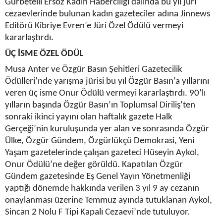
Gurbetelli Ersöz Kadın Haberciliği dalında bu yıl jüri
cezaevlerinde bulunan kadın gazeteciler adına Jinnews
Editörü Kibriye Evren’e Jüri Özel Ödülü vermeyi
kararlaştırdı.
ÜÇ İSME ÖZEL ÖDÜL
Musa Anter ve Özgür Basın Şehitleri Gazetecilik
Ödülleri’nde yarışma jürisi bu yıl Özgür Basın’a yıllarını
veren üç isme Onur Ödülü vermeyi kararlaştırdı. 90’lı
yılların başında Özgür Basın’ın Toplumsal Diriliş’ten
sonraki ikinci yayını olan haftalık gazete Halk
Gerçeği’nin kuruluşunda yer alan ve sonrasında Özgür
Ülke, Özgür Gündem, Özgürlükçü Demokrasi, Yeni
Yaşam gazetelerinde çalışan gazeteci Hüseyin Aykol,
Onur Ödülü’ne değer görüldü. Kapatılan Özgür
Gündem gazetesinde Eş Genel Yayın Yönetmenliği
yaptığı dönemde hakkında verilen 3 yıl 9 ay cezanın
onaylanması üzerine Temmuz ayında tutuklanan Aykol,
Sincan 2 Nolu F Tipi Kapalı Cezaevi’nde tutuluyor.