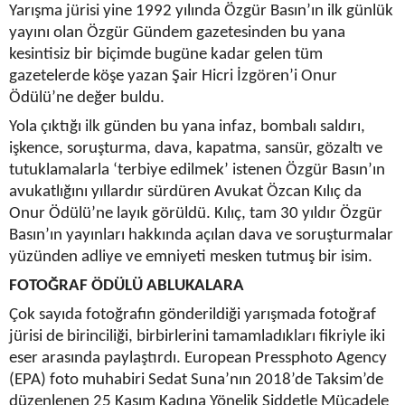
Yarışma jürisi yine 1992 yılında Özgür Basın’ın ilk günlük
yayını olan Özgür Gündem gazetesinden bu yana
kesintisiz bir biçimde bugüne kadar gelen tüm
gazetelerde köşe yazan Şair Hicri İzgören’i Onur
Ödülü’ne değer buldu.
Yola çıktığı ilk günden bu yana infaz, bombalı saldırı,
işkence, soruşturma, dava, kapatma, sansür, gözaltı ve
tutuklamalarla ‘terbiye edilmek’ istenen Özgür Basın’ın
avukatlığını yıllardır sürdüren Avukat Özcan Kılıç da
Onur Ödülü’ne layık görüldü. Kılıç, tam 30 yıldır Özgür
Basın’ın yayınları hakkında açılan dava ve soruşturmalar
yüzünden adliye ve emniyeti mesken tutmuş bir isim.
FOTOĞRAF ÖDÜLÜ ABLUKALARA
Çok sayıda fotoğrafın gönderildiği yarışmada fotoğraf
jürisi de birinciliği, birbirlerini tamamladıkları fikriyle iki
eser arasında paylaştırdı. European Pressphoto Agency
(EPA) foto muhabiri Sedat Suna’nın 2018’de Taksim’de
düzenlenen 25 Kasım Kadına Yönelik Şiddetle Mücadele