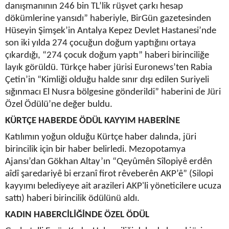
danışmanının 246 bin TL’lik rüşvet çarkı hesap
dökümlerine yansıdı” haberiyle, BirGün gazetesinden
Hüseyin Şimşek’in Antalya Kepez Devlet Hastanesi’nde
son iki yılda 274 çocuğun doğum yaptığını ortaya
çıkardığı, “274 çocuk doğum yaptı” haberi birinciliğe
layık görüldü. Türkçe haber jürisi Euronews’ten Rabia
Çetin’in “Kimliği olduğu halde sınır dışı edilen Suriyeli
sığınmacı El Nusra bölgesine gönderildi” haberini de Jüri
Özel Ödülü’ne değer buldu.
KÜRTÇE HABERDE ÖDÜL KAYYIM HABERİNE
Katılımın yoğun olduğu Kürtçe haber dalında, jüri
birincilik için bir haber belirledi. Mezopotamya
Ajansı’dan Gökhan Altay’ın “Qeyûmên Sîlopiyê erdên
aîdî şaredariyê bi erzanî firot rêveberên AKP’ê” (Silopi
kayyımı belediyeye ait arazileri AKP'li yöneticilere ucuza
sattı) haberi birincilik ödülünü aldı.
KADIN HABERCİLİĞİNDE ÖZEL ÖDÜL