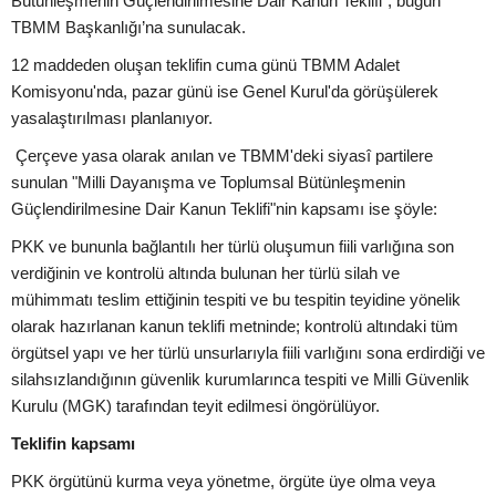
Bütünleşmenin Güçlendirilmesine Dair Kanun Teklifi”, bugün
TBMM Başkanlığı’na sunulacak.
12 maddeden oluşan teklifin cuma günü TBMM Adalet
Komisyonu'nda, pazar günü ise Genel Kurul'da görüşülerek
yasalaştırılması planlanıyor.
Çerçeve yasa olarak anılan ve TBMM'deki siyasî partilere
sunulan "Milli Dayanışma ve Toplumsal Bütünleşmenin
Güçlendirilmesine Dair Kanun Teklifi"nin kapsamı ise şöyle:
PKK ve bununla bağlantılı her türlü oluşumun fiili varlığına son
verdiğinin ve kontrolü altında bulunan her türlü silah ve
mühimmatı teslim ettiğinin tespiti ve bu tespitin teyidine yönelik
olarak hazırlanan kanun teklifi metninde; kontrolü altındaki tüm
örgütsel yapı ve her türlü unsurlarıyla fiili varlığını sona erdirdiği ve
silahsızlandığının güvenlik kurumlarınca tespiti ve Milli Güvenlik
Kurulu (MGK) tarafından teyit edilmesi öngörülüyor.
Teklifin kapsamı
PKK örgütünü kurma veya yönetme, örgüte üye olma veya