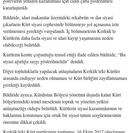
görevlerin yeniden kazanılması için ciddi çaba gösterilmesi
kararlaştırıldı.
Bildiride, idari makamlar üzerindeki rekabetin ve dar siyasi
çıkarların Kürt siyasi cephesinde bölünmeye yol açmasına izin
verilmemesi gerektiği vurgulandı. İç bölünmelerin Kerkük’te
Kürtlerin daha fazla siyasi ve idari kayıp yaşamasına neden
olabileceği belirtildi.
Kürtlerin kentte çoğunluğu temsil ettiği ifade edilen bildiride, “Bu
siyasi ağırlığa saygı gösterilmelidir” denildi.
Diğer topluluklarla yapılacak anlaşmaların Kerkük’teki Kürtler
arasında endişeye neden olmaması ve Kürt birliğini zayıflatmaması
gerektiği kaydedildi.
Bildiride ayrıca, Kürdistan Bölgesi yönetimi dışında kalan Kürt
bölgelerindeki temel meselenin toprak ve yönetim yetkisi
anlaşmazlığı olduğu belirtildi. Kürtlerin siyasi kazanımlarının ve
haklarının korunması için ortak bir siyasi tutum sergilenmesinin
önemine dikkat çekildi.
Kerkük’teki Kürt partilerinin toplantısı, 16 Ekim 2017 olaylarının