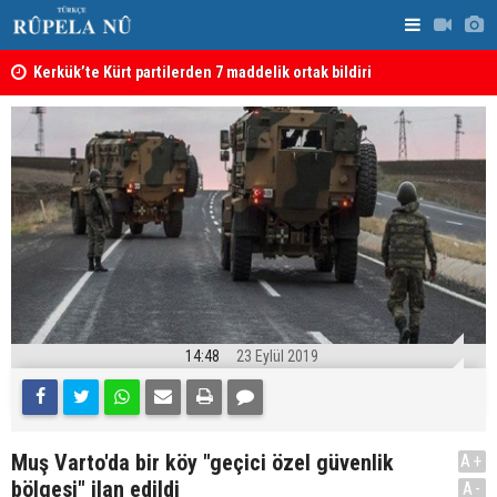
Kerkük’te Kürt partilerden 7 maddelik ortak bildiri
Irak: Silah
14:48
23 Eylül 2019
Muş Varto'da bir köy "geçici özel güvenlik
A+
bölgesi" ilan edildi
A-