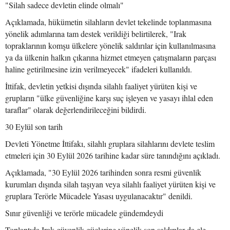
"Silah sadece devletin elinde olmalı"
Açıklamada, hükümetin silahların devlet tekelinde toplanmasına
yönelik adımlarına tam destek verildiği belirtilerek, "Irak
topraklarının komşu ülkelere yönelik saldırılar için kullanılmasına
ya da ülkenin halkın çıkarına hizmet etmeyen çatışmaların parçası
haline getirilmesine izin verilmeyecek" ifadeleri kullanıldı.
İttifak, devletin yetkisi dışında silahlı faaliyet yürüten kişi ve
grupların "ülke güvenliğine karşı suç işleyen ve yasayı ihlal eden
taraflar" olarak değerlendirileceğini bildirdi.
30 Eylül son tarih
Devleti Yönetme İttifakı, silahlı gruplara silahlarını devlete teslim
etmeleri için 30 Eylül 2026 tarihine kadar süre tanındığını açıkladı.
Açıklamada, "30 Eylül 2026 tarihinden sonra resmi güvenlik
kurumları dışında silah taşıyan veya silahlı faaliyet yürüten kişi ve
gruplara Terörle Mücadele Yasası uygulanacaktır" denildi.
Sınır güvenliği ve terörle mücadele gündemdeydi
Toplantıda Irak güvenlik güçlerine yönelik son saldırılar da ele