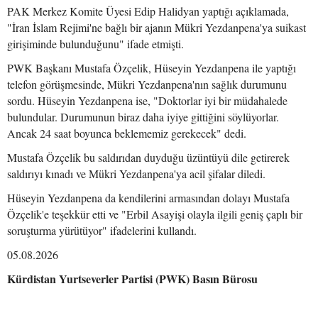
PAK Merkez Komite Üyesi Edip Halidyan yaptığı açıklamada,
"İran İslam Rejimi'ne bağlı bir ajanın Mükri Yezdanpena'ya suikast
girişiminde bulunduğunu" ifade etmişti.
PWK Başkanı Mustafa Özçelik, Hüseyin Yezdanpena ile yaptığı
telefon görüşmesinde, Mükri Yezdanpena'nın sağlık durumunu
sordu. Hüseyin Yezdanpena ise, "Doktorlar iyi bir müdahalede
bulundular. Durumunun biraz daha iyiye gittiğini söylüyorlar.
Ancak 24 saat boyunca beklememiz gerekecek" dedi.
Mustafa Özçelik bu saldırıdan duyduğu üzüntüyü dile getirerek
saldırıyı kınadı ve Mükri Yezdanpena'ya acil şifalar diledi.
Hüseyin Yezdanpena da kendilerini armasından dolayı Mustafa
Özçelik'e teşekkür etti ve "Erbil Asayişi olayla ilgili geniş çaplı bir
soruşturma yürütüyor" ifadelerini kullandı.
05.08.2026
Kürdistan Yurtseverler Partisi (PWK) Basın Bürosu