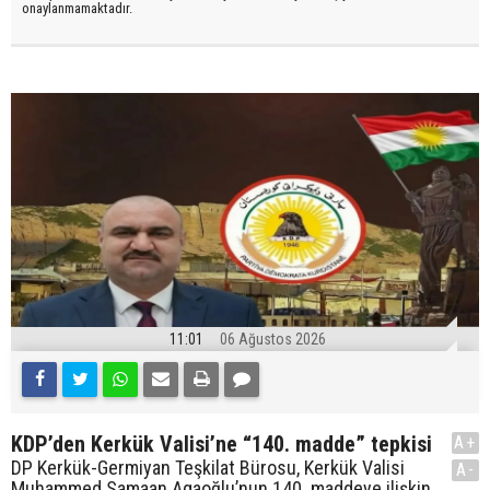
onaylanmamaktadır.
11:01
06 Ağustos 2026
KDP’den Kerkük Valisi’ne “140. madde” tepkisi
A+
DP Kerkük-Germiyan Teşkilat Bürosu, Kerkük Valisi
A-
Muhammed Samaan Agaoğlu’nun 140. maddeye ilişkin