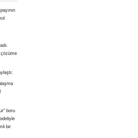
 payının
rol
adı.
ir çözüme
ylaştı:
anlaşma
l
ur" boru
odeliyle
li bir