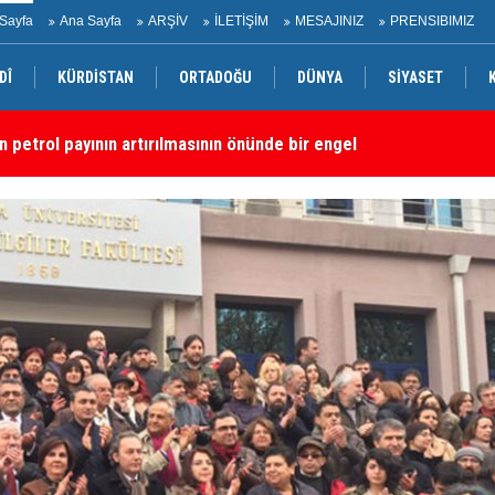
Sayfa
Ana Sayfa
ARŞİV
İLETİŞİM
MESAJINIZ
PRENSIBIMIZ
DÎ
KÜRDİSTAN
ORTADOĞU
DÜNYA
SİYASET
n petrol payının artırılmasının önünde bir engel yok
“S
dırı