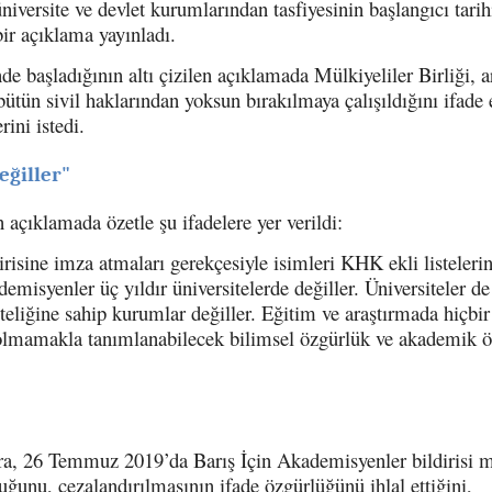
niversite ve devlet kurumlarından tasfiyesinin başlangıcı tarih
ir açıklama yayınladı.
e başladığının altı çizilen açıklamada Mülkiyeliler Birliği, 
bütün sivil haklarından yoksun bırakılmaya çalışıldığını ifade
ini istedi.
eğiller"
 açıklamada özetle şu ifadelere yer verildi:
risine imza atmaları gerekçesiyle isimleri KHK ekli listeleri
misyenler üç yıldır üniversitelerde değiller. Üniversiteler de
teliğine sahip kurumlar değiller. Eğitim ve araştırmada hiçbir 
ı olmamakla tanımlanabilecek bilimsel özgürlük ve akademik ö
a, 26 Temmuz 2019’da Barış İçin Akademisyenler bildirisi m
ğunu, cezalandırılmasının ifade özgürlüğünü ihlal ettiğini,