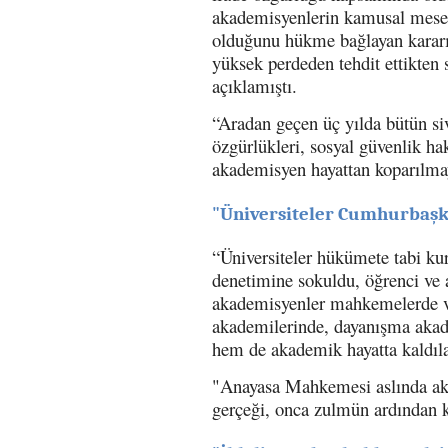
akademisyenlerin kamusal mesel
olduğunu hükme bağlayan kararını
yüksek perdeden tehdit ettikten 
açıklamıştı.
“Aradan geçen üç yılda bütün siv
özgürlükleri, sosyal güvenlik ha
akademisyen hayattan koparılmay
"Üniversiteler Cumhurbaşk
“Üniversiteler hükümete tabi ku
denetimine sokuldu, öğrenci ve a
akademisyenler mahkemelerde ve
akademilerinde, dayanışma akade
hem de akademik hayatta kaldılar
"Anayasa Mahkemesi aslında akad
gerçeği, onca zulmün ardından k