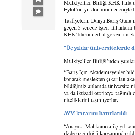
Mülkiyeliler Birliği KHK’larla ü
Eylül’ün yıl dönümü nedeniyle b
Tasfiyelerin Dünya Barış Günü’nd
geçen 3 senede işten atılanların 
KHK’lıların derhal göreve iadeler
"Üç yıldır üniversitelerde d
Mülkiyeliler Birliği’nden yapılan
“Barış İçin Akademisyenler bildi
konarak meslekten çıkarılan akade
bildiğimiz anlamda üniversite ni
ya da iktisadi otoriteye bağıml
niteliklerini taşımıyorlar.
AYM kararını hatırlatıldı
“Anayasa Mahkemesi üç yıl sonr
ifade özgürlüğü kapsamında oldu