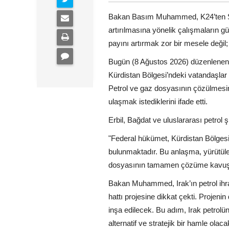
Bakan Basım Muhammed, K24’ten Şiva
artırılmasına yönelik çalışmaların gü
payını artırmak zor bir mesele deği
Bugün (8 Ağustos 2026) düzenlenen
Kürdistan Bölgesi’ndeki vatandaşlar 
Petrol ve gaz dosyasının çözülmesin
ulaşmak istediklerini ifade etti.
Erbil, Bağdat ve uluslararası petrol 
"Federal hükümet, Kürdistan Bölgesi 
bulunmaktadır. Bu anlaşma, yürütülen
dosyasının tamamen çözüme kavuştur
Bakan Muhammed, Irak’ın petrol ihra
hattı projesine dikkat çekti. Projeni
inşa edilecek. Bu adım, Irak petrolü
alternatif ve stratejik bir hamle olacak