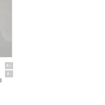
A+
A-
l