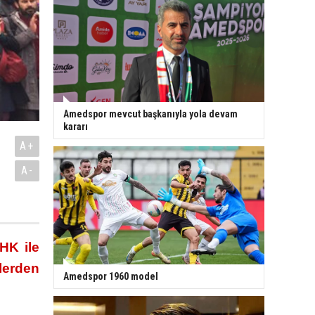
Amedspor mevcut başkanıyla yola devam
kararı
A+
A-
HK ile
nlerden
Amedspor 1960 model