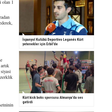
i olan 1
aradan
 ederek,
İspanyol Kulübü Deportivo Leganés Kürt
yetenekler için Erbil'de
ne
 artık
siyasi
zerklik
Kürt kick boks sporcusu Almanya’da ses
getirdi
etninin