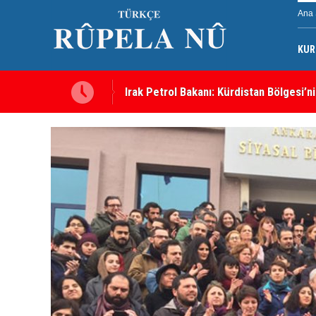
Ana 
KUR
Irak Petrol Bakanı: Kürdistan Bölgesi’ni
Süleymaniye’de Komele karargahına sal