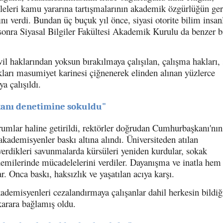
eleri kamu yararına tartışmalarının akademik özgürlüğün ger
 verdi. Bundan üç buçuk yıl önce, siyasi otorite bilim insanl
sonra Siyasal Bilgiler Fakültesi Akademik Kurulu da benzer b
il haklarından yoksun bırakılmaya çalışılan, çalışma hakları,
kları masumiyet karinesi çiğnenerek elinden alınan yüzlerce
a çalışıldı.
anı denetimine sokuldu"
rumlar haline getirildi, rektörler doğrudan Cumhurbaşkanı'nın
kademisyenler baskı altına alındı. Üniversiteden atılan
rdikleri savunmalarda kürsüleri yeniden kurdular, sokak
milerinde mücadelelerini verdiler. Dayanışma ve inatla hem 
. Onca baskı, haksızlık ve yaşatılan acıya karşı.
emisyenleri cezalandırmaya çalışanlar dahil herkesin bildiğ
arara bağlamış oldu.