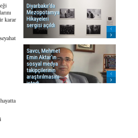
eği
Diyarbakır’da
WDR, Kü
arını
Mezopotamya
yayın y
Hikayeleri
Cosmo K
ir karar
sergisi açıldı
program
sonlandı
 seyahat
Savcı, Mehmet
Kürdist
Emin Aktar'ın
Bölgesi 
sosyal medya
Washing
takipçilerinin
Gündem
araştırılmasını
ile ilişkil
istedi
hayatta
i