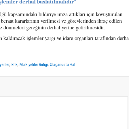
işlemler derhal başlatılmalıdır"
ğü kapsamındaki bildiriye imza attıkları için kovuşturulan
eraat kararlarının verilmesi ve görevlerinden ihraç edilen
e dönmeleri gereğinin derhal yerine getirilmesidir.
n kaldıracak işlemler yargı ve idare organları tarafından derha
,
,
,
yenler
khk
Mülkiyeliler Birliği
Olağanüstü Hal