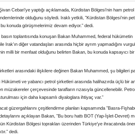
n Cebari’ye yaptığı açıklamada, Kürdistan Bölgesi’nin ham petrol
ndemlerinde olduğunu söyledi. Iraklı yetkili, "Kürdistan Bölgesi’nin pet
l; bu konuda görüşmelerimiz devam ediyor." dedi.
 basın toplantısında konuşan Bakan Muhammed, federal hükümetin
ile Irak’ın diğer vatandaşları arasında hiçbir ayrım yapmadığını vurgul
in milli bir menfaat olduğunu belirten Bakan, bu konuda kapsayıcı b
şirketleri arasındaki ilişkilere değinen Bakan Muhammed, şu bilgileri pa
Hükümeti ve yabancı petrol şirketleri arasında halihazırda üçlü bir 
 müzakereler çerçevesinde tarafların rızasıyla güncellenebilir. Petro
ulması için daha kapsamlı diyaloglara ihtiyaç var."
cat güzergahlarını çeşitlendirme planları kapsamında "Basra-Fişhab
n detaylarını açıklayan Bakan, "Bu boru hattı BOT (Yap-İşlet-Devret) m
nün Kürdistan Bölgesi toprakları üzerinden Türkiye’ye ihracatında önem
tır." dedi.