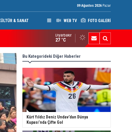
09 Ağustos 2026
Pazar
KÜLTÜR & SANAT
WEB TV
FOTO GALERİ
Diyarbakır
afları netleştiren bu yasa demokrasi güçleri aleyhine sonuçlar 
27 °C
Bu Kategorideki Diğer Haberler
Kürt Yıldız Deniz Undav’dan Dünya
Kupası’nda Çifte Gol