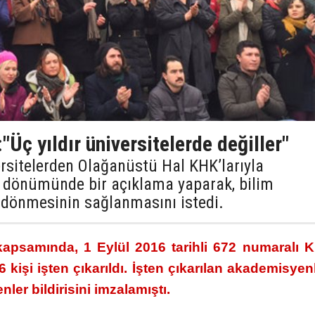
:"Üç yıldır üniversitelerde değiller"
versitelerden Olağanüstü Hal KHK’larıyla
ıl dönümünde bir açıklama yaparak, bilim
e dönmesinin sağlanmasını istedi.
apsamında, 1 Eylül 2016 tarihli 672 numaralı K
6 kişi işten çıkarıldı. İşten çıkarılan akademisye
ler bildirisini imzalamıştı.