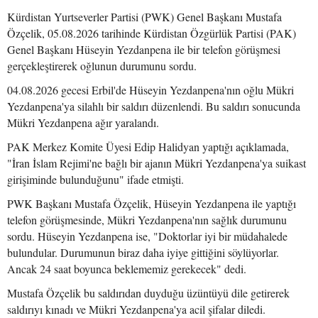
Kürdistan Yurtseverler Partisi (PWK) Genel Başkanı Mustafa
Özçelik, 05.08.2026 tarihinde Kürdistan Özgürlük Partisi (PAK)
Genel Başkanı Hüseyin Yezdanpena ile bir telefon görüşmesi
gerçekleştirerek oğlunun durumunu sordu.
04.08.2026 gecesi Erbil'de Hüseyin Yezdanpena'nın oğlu Mükri
Yezdanpena'ya silahlı bir saldırı düzenlendi. Bu saldırı sonucunda
Mükri Yezdanpena ağır yaralandı.
PAK Merkez Komite Üyesi Edip Halidyan yaptığı açıklamada,
"İran İslam Rejimi'ne bağlı bir ajanın Mükri Yezdanpena'ya suikast
girişiminde bulunduğunu" ifade etmişti.
PWK Başkanı Mustafa Özçelik, Hüseyin Yezdanpena ile yaptığı
telefon görüşmesinde, Mükri Yezdanpena'nın sağlık durumunu
sordu. Hüseyin Yezdanpena ise, "Doktorlar iyi bir müdahalede
bulundular. Durumunun biraz daha iyiye gittiğini söylüyorlar.
Ancak 24 saat boyunca beklememiz gerekecek" dedi.
Mustafa Özçelik bu saldırıdan duyduğu üzüntüyü dile getirerek
saldırıyı kınadı ve Mükri Yezdanpena'ya acil şifalar diledi.