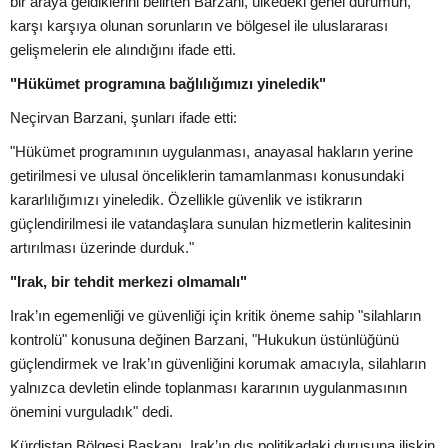
bir araya geldiklerini belirten Barzani, ülkedeki genel durumun,
karşı karşıya olunan sorunların ve bölgesel ile uluslararası
gelişmelerin ele alındığını ifade etti.
"Hükümet programına bağlılığımızı yineledik"
Neçirvan Barzani, şunları ifade etti:
"Hükümet programının uygulanması, anayasal hakların yerine
getirilmesi ve ulusal önceliklerin tamamlanması konusundaki
kararlılığımızı yineledik. Özellikle güvenlik ve istikrarın
güçlendirilmesi ile vatandaşlara sunulan hizmetlerin kalitesinin
artırılması üzerinde durduk."
"Irak, bir tehdit merkezi olmamalı"
Irak’ın egemenliği ve güvenliği için kritik öneme sahip "silahların
kontrolü" konusuna değinen Barzani, "Hukukun üstünlüğünü
güçlendirmek ve Irak’ın güvenliğini korumak amacıyla, silahların
yalnızca devletin elinde toplanması kararının uygulanmasının
önemini vurguladık" dedi.
Kürdistan Bölgesi Başkanı, Irak’ın dış politikadaki duruşuna ilişkin