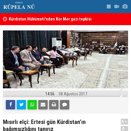
Kürdistan Hükümeti'nden Kor Mor gazı tepkisi
KDP’den Ke
14:56
08 Ağustos 2017
Mısırlı elçi: Ertesi gün Kürdistan’ın
A+
bağımsızlığını tanırız
A-