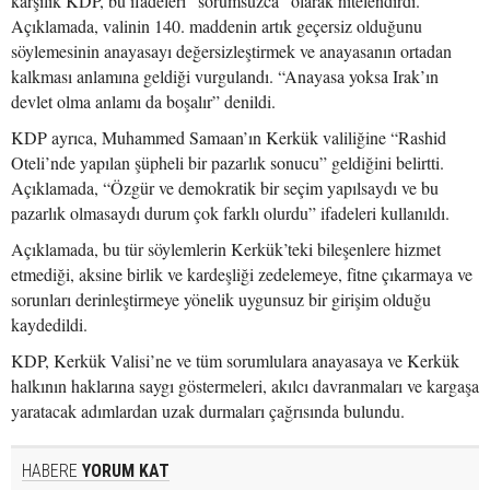
karşılık KDP, bu ifadeleri “sorumsuzca” olarak nitelendirdi.
Açıklamada, valinin 140. maddenin artık geçersiz olduğunu
söylemesinin anayasayı değersizleştirmek ve anayasanın ortadan
kalkması anlamına geldiği vurgulandı. “Anayasa yoksa Irak’ın
devlet olma anlamı da boşalır” denildi.
KDP ayrıca, Muhammed Samaan’ın Kerkük valiliğine “Rashid
Oteli’nde yapılan şüpheli bir pazarlık sonucu” geldiğini belirtti.
Açıklamada, “Özgür ve demokratik bir seçim yapılsaydı ve bu
pazarlık olmasaydı durum çok farklı olurdu” ifadeleri kullanıldı.
Açıklamada, bu tür söylemlerin Kerkük’teki bileşenlere hizmet
etmediği, aksine birlik ve kardeşliği zedelemeye, fitne çıkarmaya ve
sorunları derinleştirmeye yönelik uygunsuz bir girişim olduğu
kaydedildi.
KDP, Kerkük Valisi’ne ve tüm sorumlulara anayasaya ve Kerkük
halkının haklarına saygı göstermeleri, akılcı davranmaları ve kargaşa
yaratacak adımlardan uzak durmaları çağrısında bulundu.
HABERE
YORUM KAT