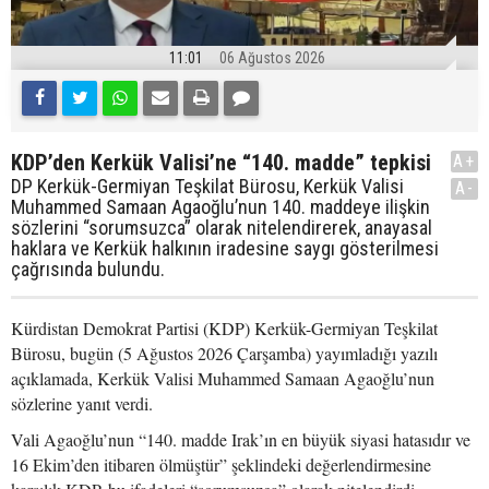
11:01
06 Ağustos 2026
KDP’den Kerkük Valisi’ne “140. madde” tepkisi
A+
DP Kerkük-Germiyan Teşkilat Bürosu, Kerkük Valisi
A-
Muhammed Samaan Agaoğlu’nun 140. maddeye ilişkin
sözlerini “sorumsuzca” olarak nitelendirerek, anayasal
haklara ve Kerkük halkının iradesine saygı gösterilmesi
çağrısında bulundu.
Kürdistan Demokrat Partisi (KDP) Kerkük-Germiyan Teşkilat
Bürosu, bugün (5 Ağustos 2026 Çarşamba) yayımladığı yazılı
açıklamada, Kerkük Valisi Muhammed Samaan Agaoğlu’nun
sözlerine yanıt verdi.
Vali Agaoğlu’nun “140. madde Irak’ın en büyük siyasi hatasıdır ve
16 Ekim’den itibaren ölmüştür” şeklindeki değerlendirmesine