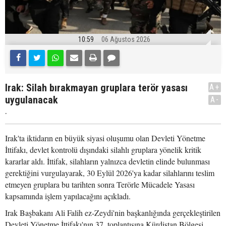
10:59
06 Ağustos 2026
Irak: Silah bırakmayan gruplara terör yasası
A+
uygulanacak
A-
.
Irak'ta iktidarın en büyük siyasi oluşumu olan Devleti Yönetme
İttifakı, devlet kontrolü dışındaki silahlı gruplara yönelik kritik
kararlar aldı. İttifak, silahların yalnızca devletin elinde bulunması
gerektiğini vurgulayarak, 30 Eylül 2026'ya kadar silahlarını teslim
etmeyen gruplara bu tarihten sonra Terörle Mücadele Yasası
kapsamında işlem yapılacağını açıkladı.
Irak Başbakanı Ali Falih ez-Zeydi'nin başkanlığında gerçekleştirilen
Devleti Yönetme İttifakı'nın 37. toplantısına Kürdistan Bölgesi