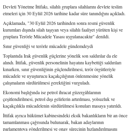
Devleti Yönetme İttifakı, silahlı gruplara silahlarını devlete teslim
etmeleri için 30 Eylül 2026 tarihine kadar süre tanındığını açıkladı.
Açıklamada, "30 Eylül 2026 tarihinden sonra resmi güvenlik
kurumları dışında silah taşıyan veya silahlı faaliyet yürüten kişi ve
gruplara Terörle Mücadele Yasası uygulanacaktır" denildi.
Sınır güvenliği ve terörle mücadele gündemdeydi
Toplantıda Irak güvenlik güçlerine yönelik son saldırılar da ele
alındı. İttifak, güvenlik personelinin hayatını kaybettiği saldırıları
kınarken, sınır güvenliğinin güçlendirilmesi, terör örgütleriyle
mücadele ve uyuşturucu kaçakçılığının önlenmesine yönelik
çalışmaların sürdürülmesi gerektiğini vurguladı.
Ekonomi başlığında ise petrol ihracat güzergâhlarının
çeşitlendirilmesi, petrol dışı gelirlerin artırılması, yolsuzluk ve
kaçakçılıkla mücadelenin sürdürülmesi konuları masaya yatırıldı.
İttifak ayrıca hükümet kabinesindeki eksik bakanlıkların bir an önce
tamamlanması çağrısında bulunarak, bakan adaylarının
parlamentoya gönderilmesi ve onay sürecinin hızlandırılmasını