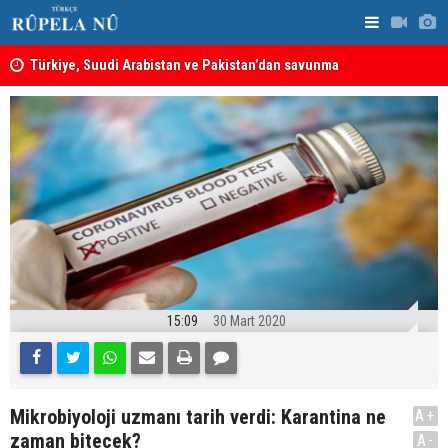
ine
Türkiye, Suudi Arabistan ve Pakistan’dan savunma
MEI Raporu
anlaşması: Bir üyeye saldırı, tüm üyelere yapılmış
Önemli Güv
sayılacak
15:09
30 Mart 2020
Mikrobiyoloji uzmanı tarih verdi: Karantina ne
A+
zaman bitecek?
A-