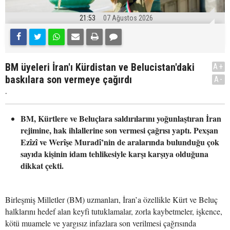
21:53
07 Ağustos 2026
BM üyeleri İran'ı Kürdistan ve Belucistan'daki
A+
baskılara son vermeye çağırdı
A-
.
BM, Kürtlere ve Beluçlara saldırılarını yoğunlaştıran İran
rejimine, hak ihlallerine son vermesi çağrısı yaptı. Pexşan
Ezîzî ve Werîşe Muradî’nin de aralarında bulunduğu çok
sayıda kişinin idam tehlikesiyle karşı karşıya olduğuna
dikkat çekti.
Birleşmiş Milletler (BM) uzmanları, İran’a özellikle Kürt ve Beluç
halklarını hedef alan keyfi tutuklamalar, zorla kaybetmeler, işkence,
kötü muamele ve yargısız infazlara son verilmesi çağrısında