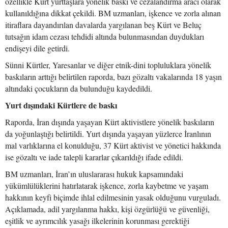
özellikle Kürt yurttaşlara yönelik baskı ve cezalandırma aracı olarak
kullanıldığına dikkat çekildi. BM uzmanları, işkence ve zorla alınan
itiraflara dayandırılan davalarda yargılanan beş Kürt ve Beluç
tutsağın idam cezası tehdidi altında bulunmasından duydukları
endişeyi dile getirdi.
Sünni Kürtler, Yaresanlar ve diğer etnik-dini topluluklara yönelik
baskıların arttığı belirtilen raporda, bazı gözaltı vakalarında 18 yaşın
altındaki çocukların da bulunduğu kaydedildi.
Yurt dışındaki Kürtlere de baskı
Raporda, İran dışında yaşayan Kürt aktivistlere yönelik baskıların
da yoğunlaştığı belirtildi. Yurt dışında yaşayan yüzlerce İranlının
mal varlıklarına el konulduğu, 37 Kürt aktivist ve yönetici hakkında
ise gözaltı ve iade talepli kararlar çıkarıldığı ifade edildi.
BM uzmanları, İran’ın uluslararası hukuk kapsamındaki
yükümlülüklerini hatırlatarak işkence, zorla kaybetme ve yaşam
hakkının keyfi biçimde ihlal edilmesinin yasak olduğunu vurguladı.
Açıklamada, adil yargılanma hakkı, kişi özgürlüğü ve güvenliği,
eşitlik ve ayrımcılık yasağı ilkelerinin korunması gerektiği