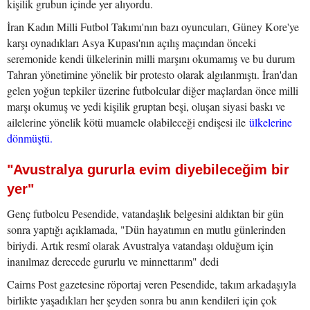
kişilik grubun içinde yer alıyordu.
İran Kadın Milli Futbol Takımı'nın bazı oyuncuları, Güney Kore'ye
karşı oynadıkları Asya Kupası'nın açılış maçından önceki
seremonide kendi ülkelerinin milli marşını okumamış ve bu durum
Tahran yönetimine yönelik bir protesto olarak algılanmıştı. İran'dan
gelen yoğun tepkiler üzerine futbolcular diğer maçlardan önce milli
marşı okumuş ve yedi kişilik gruptan beşi, oluşan siyasi baskı ve
ailelerine yönelik kötü muamele olabileceği endişesi ile
ülkelerine
dönmüştü.
"Avustralya gururla evim diyebileceğim bir
yer"
Genç futbolcu Pesendide, vatandaşlık belgesini aldıktan bir gün
sonra yaptığı açıklamada, "Dün hayatımın en mutlu günlerinden
biriydi. Artık resmî olarak Avustralya vatandaşı olduğum için
inanılmaz derecede gururlu ve minnettarım" dedi
Cairns Post gazetesine röportaj veren Pesendide, takım arkadaşıyla
birlikte yaşadıkları her şeyden sonra bu anın kendileri için çok