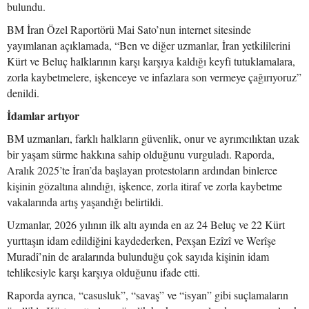
bulundu.
BM İran Özel Raportörü Mai Sato’nun internet sitesinde
yayımlanan açıklamada, “Ben ve diğer uzmanlar, İran yetkililerini
Kürt ve Beluç halklarının karşı karşıya kaldığı keyfi tutuklamalara,
zorla kaybetmelere, işkenceye ve infazlara son vermeye çağırıyoruz”
denildi.
İdamlar artıyor
BM uzmanları, farklı halkların güvenlik, onur ve ayrımcılıktan uzak
bir yaşam sürme hakkına sahip olduğunu vurguladı. Raporda,
Aralık 2025’te İran’da başlayan protestoların ardından binlerce
kişinin gözaltına alındığı, işkence, zorla itiraf ve zorla kaybetme
vakalarında artış yaşandığı belirtildi.
Uzmanlar, 2026 yılının ilk altı ayında en az 24 Beluç ve 22 Kürt
yurttaşın idam edildiğini kaydederken, Pexşan Ezîzî ve Werîşe
Muradî’nin de aralarında bulunduğu çok sayıda kişinin idam
tehlikesiyle karşı karşıya olduğunu ifade etti.
Raporda ayrıca, “casusluk”, “savaş” ve “isyan” gibi suçlamaların